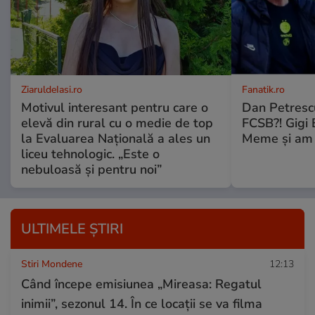
ZiaruldeIasi.ro
Fanatik.ro
Motivul interesant pentru care o
Dan Petrescu
elevă din rural cu o medie de top
FCSB?! Gigi B
la Evaluarea Națională a ales un
Meme și am a
liceu tehnologic. „Este o
nebuloasă și pentru noi”
ULTIMELE ȘTIRI
Stiri Mondene
12:13
Când începe emisiunea „Mireasa: Regatul
inimii”, sezonul 14. În ce locații se va filma