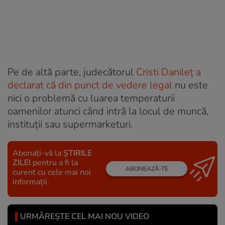
Pe de altă parte, judecătorul
Cristi Danileț a
declarat că din punct de vedere legal
nu este
nici o problemă cu luarea temperaturii
oamenilor atunci când intră la locul de muncă,
instituții sau supermarketuri.
Abonați-vă la
ȘTIRILE
ZILEI
pentru a fi la
ABONEAZĂ-TE
curent cu cele mai noi
informații.
URMĂREȘTE CEL MAI NOU VIDEO