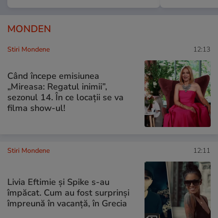
MONDEN
Stiri Mondene
12:13
Când începe emisiunea
„Mireasa: Regatul inimii”,
sezonul 14. În ce locații se va
filma show-ul!
Stiri Mondene
12:11
Livia Eftimie și Spike s-au
împăcat. Cum au fost surprinși
împreună în vacanță, în Grecia