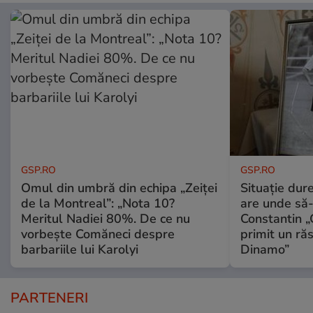
GSP.RO
GSP.RO
Omul din umbră din echipa „Zeiței
Situație dur
de la Montreal”: „Nota 10?
are unde să-
Meritul Nadiei 80%. De ce nu
Constantin 
vorbește Comăneci despre
primit un ră
barbariile lui Karolyi
Dinamo”
PARTENERI