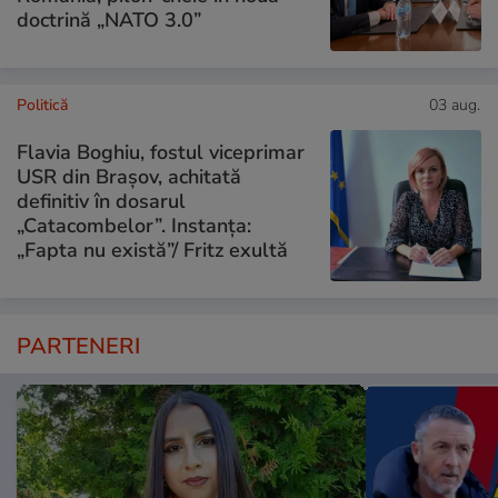
doctrină „NATO 3.0”
Politică
03 aug.
Flavia Boghiu, fostul viceprimar
USR din Brașov, achitată
definitiv în dosarul
„Catacombelor”. Instanța:
„Fapta nu există”/ Fritz exultă
PARTENERI