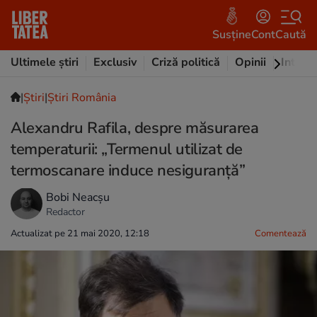
Susține
Cont
Caută
Ultimele știri
Exclusiv
Criză politică
Opinii
Intervi
|
Ştiri
|
Știri România
Alexandru Rafila, despre măsurarea
temperaturii: „Termenul utilizat de
termoscanare induce nesiguranţă”
Bobi Neacșu
Redactor
Actualizat pe 21 mai 2020, 12:18
Comentează