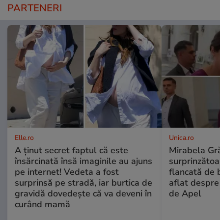
PARTENERI
Elle.ro
Unica.ro
A ținut secret faptul că este
Mirabela Gră
însărcinată însă imaginile au ajuns
surprinzătoar
pe internet! Vedeta a fost
flancată de 
surprinsă pe stradă, iar burtica de
aflat despre
gravidă dovedește că va deveni în
de Apel
curând mamă