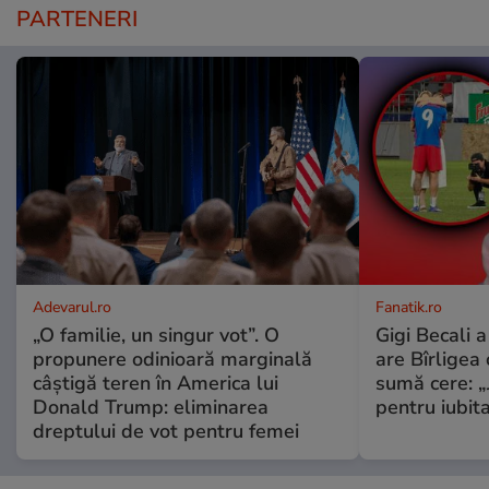
PARTENERI
Adevarul.ro
Fanatik.ro
„O familie, un singur vot”. O
Gigi Becali 
propunere odinioară marginală
are Bîrligea 
câștigă teren în America lui
sumă cere: „
Donald Trump: eliminarea
pentru iubita
dreptului de vot pentru femei