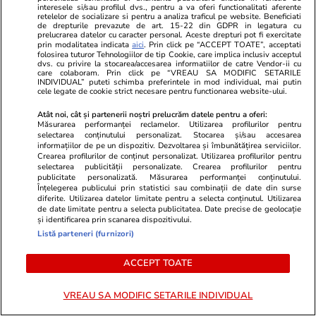
interesele si/sau profilul dvs., pentru a va oferi functionalitati aferente
retelelor de socializare si pentru a analiza traficul pe website. Beneficiati
de drepturile prevazute de art. 15-22 din GDPR in legatura cu
prelucrarea datelor cu caracter personal. Aceste drepturi pot fi exercitate
prin modalitatea indicata
aici
. Prin click pe “ACCEPT TOATE”, acceptati
Lifestyle
15 iul.
folosirea tuturor Tehnologiilor de tip Cookie, care implica inclusiv acceptul
dvs. cu privire la stocarea/accesarea informatiilor de catre Vendor-ii cu
care colaboram. Prin click pe “VREAU SA MODIFIC SETARILE
INDIVIDUAL” puteti schimba preferintele in mod individual, mai putin
Combinaţii răcoritoare de apă
cele legate de cookie strict necesare pentru functionarea website-ului.
cu fructe şi plante aromatice
Atât noi, cât și partenerii noștri prelucrăm datele pentru a oferi:
Măsurarea performanței reclamelor. Utilizarea profilurilor pentru
pentru vară
selectarea conținutului personalizat. Stocarea și/sau accesarea
informațiilor de pe un dispozitiv. Dezvoltarea și îmbunătățirea serviciilor.
Crearea profilurilor de conținut personalizat. Utilizarea profilurilor pentru
selectarea publicității personalizate. Crearea profilurilor pentru
publicitate personalizată. Măsurarea performanței conținutului.
Înțelegerea publicului prin statistici sau combinații de date din surse
Lifestyle
01 aug.
diferite. Utilizarea datelor limitate pentru a selecta conținutul. Utilizarea
de date limitate pentru a selecta publicitatea. Date precise de geolocație
și identificarea prin scanarea dispozitivului.
Listă parteneri (furnizori)
Cum coci vinetele la bloc, fără
ACCEPT TOATE
să umpli casa de fum
VREAU SA MODIFIC SETARILE INDIVIDUAL