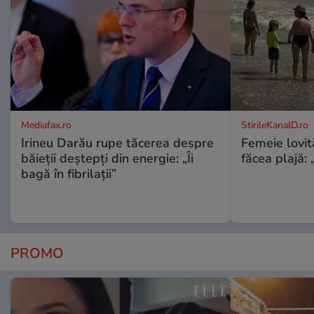
Mediafax.ro
StirileKanalD.ro
Irineu Darău rupe tăcerea despre
Femeie lovit
băieții deștepți din energie: „Îi
făcea plajă: „
bagă în fibrilații”
PROMO