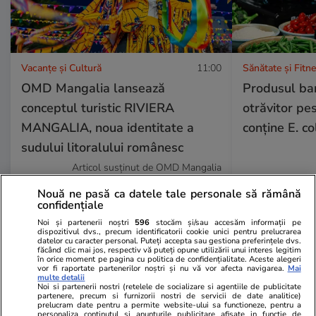
Vacanțe și Cultură
11:00
Sănătate și Fitn
OMD Mangalia lansează
Produsul ban
conceptul turistic RIVIERA
otrăvitor pe
MANGALIA, noua identitate a
conține E. co
sudului litoralului românesc
Articol susținut de OMD Mangalia
Nouă ne pasă ca datele tale personale să rămână
confidențiale
Lifestyle
01 aug.
Noi și partenerii noștri
596
stocăm și/sau accesăm informații pe
dispozitivul dvs., precum identificatorii cookie unici pentru prelucrarea
datelor cu caracter personal. Puteți accepta sau gestiona preferințele dvs.
făcând clic mai jos, respectiv vă puteți opune utilizării unui interes legitim
în orice moment pe pagina cu politica de confidențialitate. Aceste alegeri
Cum se face cafeaua la presa
vor fi raportate partenerilor noștri și nu vă vor afecta navigarea.
Mai
multe detalii
franceză – cum funcționează și
Noi si partenerii nostri (retelele de socializare si agentiile de publicitate
partenere, precum si furnizorii nostri de servicii de date analitice)
care sunt avantajele
prelucram date pentru a permite website-ului sa functioneze, pentru a
personaliza continutul si anunturile publicitare afisate in functie de