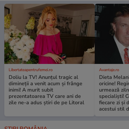
Libertateapentrufemei.ro
Avantaje.ro
Doliu la TV! Anunțul tragic al
Dieta Melan
dimineții a venit acum și frânge
oricine! Regi
inimi! A murit subit
urmează zilni
prezentatoarea TV care ani de
specialiști! 
zile ne-a adus știri de pe Litoral
fiecare zi și 
acestui stil 
ȘTIRI ROMÂNIA