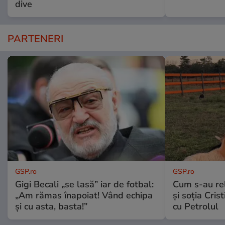
dive
PARTENERI
GSP.ro
GSP.ro
Gigi Becali „se lasă” iar de fotbal:
Cum s-au re
„Am rămas înapoiat! Vând echipa
și soția Cris
și cu asta, basta!”
cu Petrolul