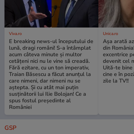
Viva.ro
Unica.ro
E breaking news-ul începutului de
Așa arată az
lună, dragi români! S-a întâmplat
din România!
acum câteva minute și multor
excentrice pe
cetățeni nici nu le vine să creadă.
devenit cel 
Fără ezitare, cu un ton imperativ,
Uită-te bine 
Traian Băsescu a făcut anunțul la
cine e în poz
care nimeni, dar nimeni nu se
zile la TV!!
aștepta. Și cu atât mai puțin
susținătorii lui Ilie Bolojan! Ce a
spus fostul președinte al
României
GSP