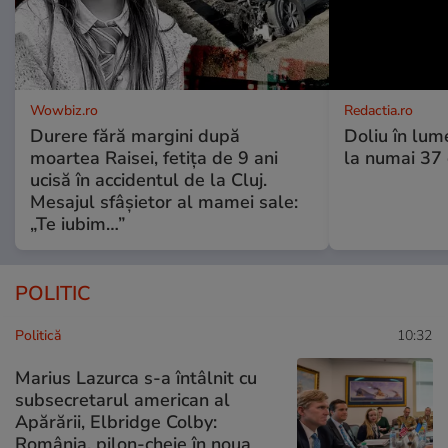
Wowbiz.ro
Redactia.ro
Durere fără margini după
Doliu în lume
moartea Raisei, fetița de 9 ani
la numai 37 d
ucisă în accidentul de la Cluj.
Mesajul sfâșietor al mamei sale:
„Te iubim…”
POLITIC
Politică
10:32
Marius Lazurca s-a întâlnit cu
subsecretarul american al
Apărării, Elbridge Colby:
România, pilon-cheie în noua