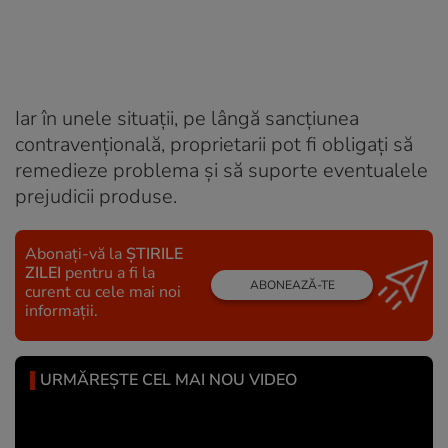
Iar în unele situații, pe lângă sancțiunea
contravențională, proprietarii pot fi obligați să
remedieze problema și să suporte eventualele
prejudicii produse.
Abonați-vă la
ȘTIRILE
ZILEI
pentru a fi la
ABONEAZĂ-TE
curent cu cele mai noi
informații.
URMĂREȘTE CEL MAI NOU VIDEO