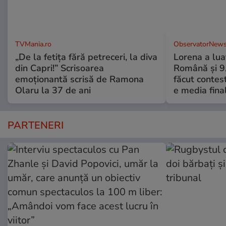
TVMania.ro
ObservatorNews
„De la fetița fără petreceri, la diva
Lorena a lua
din Capri!” Scrisoarea
Română şi 9,3
emoționantă scrisă de Ramona
făcut contes
Olaru la 37 de ani
e media fina
PARTENERI