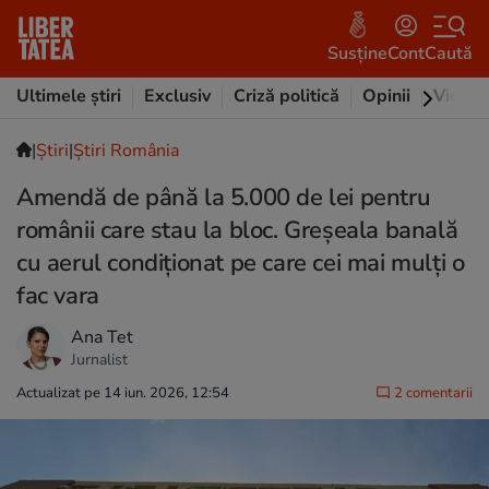
Susține
Cont
Caută
Ultimele știri
Exclusiv
Criză politică
Opinii
Video
|
Ştiri
|
Știri România
Amendă de până la 5.000 de lei pentru
românii care stau la bloc. Greșeala banală
cu aerul condiționat pe care cei mai mulți o
fac vara
Ana Tet
Jurnalist
Actualizat pe 14 iun. 2026, 12:54
2 comentarii