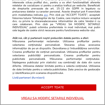
asociat în piață cu un alt proiect
poza cu el b
interesele si/sau profilul dvs., pentru a va oferi functionalitati aferente
retelelor de socializare si pentru a analiza traficul pe website. Beneficiati
de anvergură
de Messi
de drepturile prevazute de art. 15-22 din GDPR in legatura cu
prelucrarea datelor cu caracter personal. Aceste drepturi pot fi exercitate
prin modalitatea indicata
aici
. Prin click pe “ACCEPT TOATE”, acceptati
folosirea tuturor Tehnologiilor de tip Cookie, care implica inclusiv acceptul
dvs. cu privire la stocarea/accesarea informatiilor de catre Vendor-ii cu
care colaboram. Prin click pe “VREAU SA MODIFIC SETARILE
ULTIMELE ȘTIRI
INDIVIDUAL” puteti schimba preferintele in mod individual, mai putin
cele legate de cookie strict necesare pentru functionarea website-ului.
Atât noi, cât și partenerii noștri prelucrăm datele pentru a oferi:
Stiri Mondene
15:06
Măsurarea performanței reclamelor. Utilizarea profilurilor pentru
Tom Cruise este de nerecunoscut în cel mai
selectarea conținutului personalizat. Stocarea și/sau accesarea
informațiilor de pe un dispozitiv. Dezvoltarea și îmbunătățirea serviciilor.
nou rol din carieră. Actorul, transformare
Crearea profilurilor de conținut personalizat. Utilizarea profilurilor pentru
selectarea publicității personalizate. Crearea profilurilor pentru
spectaculoasă în filmul „Digger”
publicitate personalizată. Măsurarea performanței conținutului.
Înțelegerea publicului prin statistici sau combinații de date din surse
diferite. Utilizarea datelor limitate pentru a selecta conținutul. Utilizarea
de date limitate pentru a selecta publicitatea. Date precise de geolocație
Știri Locale
14:59
și identificarea prin scanarea dispozitivului.
Listă parteneri (furnizori)
Ce temperatură are apa Mării Negre pe
litoralul românesc. În weekend, a scăzut la 17
ACCEPT TOATE
grade
VREAU SA MODIFIC SETARILE INDIVIDUAL