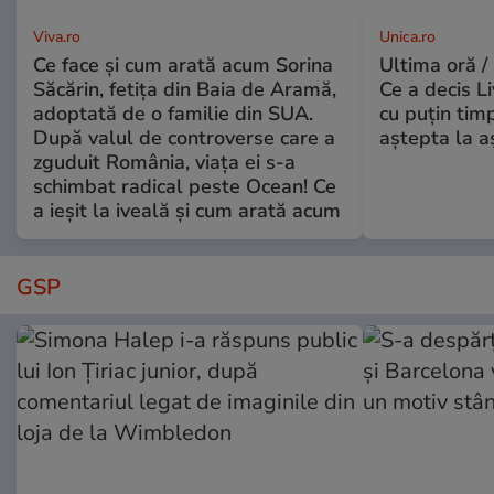
Viva.ro
Unica.ro
Ce face și cum arată acum Sorina
Ultima oră /
Săcărin, fetița din Baia de Aramă,
Ce a decis L
adoptată de o familie din SUA.
cu puțin tim
După valul de controverse care a
aștepta la a
zguduit România, viața ei s-a
schimbat radical peste Ocean! Ce
a ieșit la iveală și cum arată acum
GSP