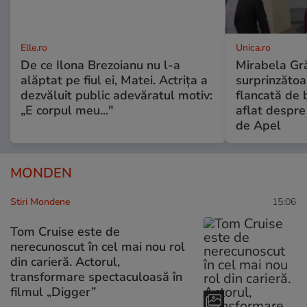
Elle.ro
Unica.ro
De ce Ilona Brezoianu nu l-a
Mirabela Gră
alăptat pe fiul ei, Matei. Actrița a
surprinzătoar
dezvăluit public adevăratul motiv:
flancată de 
„E corpul meu..."
aflat despre
de Apel
MONDEN
Stiri Mondene
15:06
Tom Cruise este de
nerecunoscut în cel mai nou rol
din carieră. Actorul,
transformare spectaculoasă în
filmul „Digger”