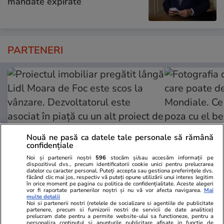
mandate expirate
PARTENERI
Nouă ne pasă ca datele tale personale să rămână
confidențiale
Noi și partenerii noștri
596
stocăm și/sau accesăm informații pe
dispozitivul dvs., precum identificatorii cookie unici pentru prelucrarea
datelor cu caracter personal. Puteți accepta sau gestiona preferințele dvs.
făcând clic mai jos, respectiv vă puteți opune utilizării unui interes legitim
ZiaruldeIasi.ro
Fanatik.ro
în orice moment pe pagina cu politica de confidențialitate. Aceste alegeri
vor fi raportate partenerilor noștri și nu vă vor afecta navigarea.
Mai
Proiectul imobiliar pregătit lângă
Fotografia d
multe detalii
Noi si partenerii nostri (retelele de socializare si agentiile de publicitate
Lidl Moara de Foc este scos la
poate deveni
partenere, precum si furnizorii nostri de servicii de date analitice)
vânzare. Dezvoltatorul este
Mondiale. C
prelucram date pentru a permite website-ului sa functioneze, pentru a
personaliza continutul si anunturile publicitare afisate in functie de