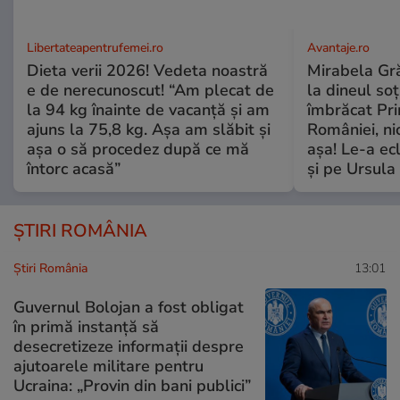
Libertateapentrufemei.ro
Avantaje.ro
Dieta verii 2026! Vedeta noastră
Mirabela Grăd
e de nerecunoscut! “Am plecat de
la dineul so
la 94 kg înainte de vacanță și am
îmbrăcat Pr
ajuns la 75,8 kg. Așa am slăbit și
României, ni
așa o să procedez după ce mă
așa! Le-a ec
întorc acasă”
și pe Ursula
ȘTIRI ROMÂNIA
Știri România
13:01
Guvernul Bolojan a fost obligat
în primă instanță să
desecretizeze informații despre
ajutoarele militare pentru
Ucraina: „Provin din bani publici”