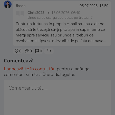
Jioana
05.07.2026, 15:59
Chris2023
•
15.06.2026, 06:40
Unde sa se scurga apa decat pe trotuar ?
Printr-un furtunas in propria canalizare.nu e deloc
plăcut să te trezești că-ți pica apa in cap in timp ce
mergi spre serviciu sau oriunde ai treburi de
rezolvat.mai lipsesc miezurile de pe fata de masa...
0
0
0
Comentează
Loghează-te în contul tău
pentru a adăuga
comentarii și a te alătura dialogului.