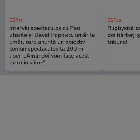
GSP.ro
GSP.ro
Interviu spectaculos cu Pan
Rugbystul ca
Zhanle și David Popovici, umăr la
doi bărbați ș
umăr, care anunță un obiectiv
tribunal
comun spectaculos la 100 m
liber: „Amândoi vom face acest
lucru în viitor”