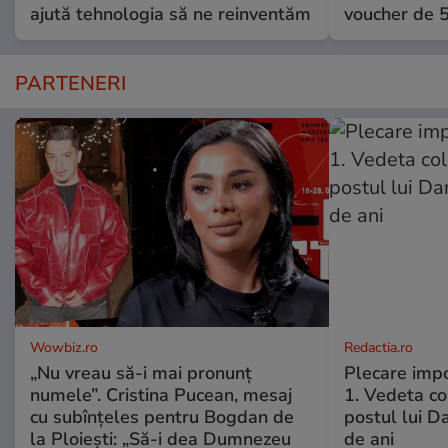
ajută tehnologia să ne reinventăm
voucher de 5
PARTENERI
Wowbiz.ro
Redactia.ro
„Nu vreau să-i mai pronunț
Plecare imp
numele”. Cristina Pucean, mesaj
1. Vedeta co
cu subînțeles pentru Bogdan de
postul lui D
la Ploiești: „Să-i dea Dumnezeu
de ani