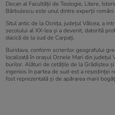
Decan al Facultății de Teologie, Litere, Istor
Bărbulescu este unul dintre experții români 
Situl antic de la Ocnița, județul Vâlcea, a int
secolului al XX-lea și a devenit, datorită p
dacică de la sud de Carpați.
Buridava, conform scrierilor geografului grec
localizată în orașul Ocnele Mari din județul 
burilor. Alături de cetățile de la Grădiștea 
ingenios în partea de sud-est a reședinței r
fost reprezentată și de apărarea marii bogăți