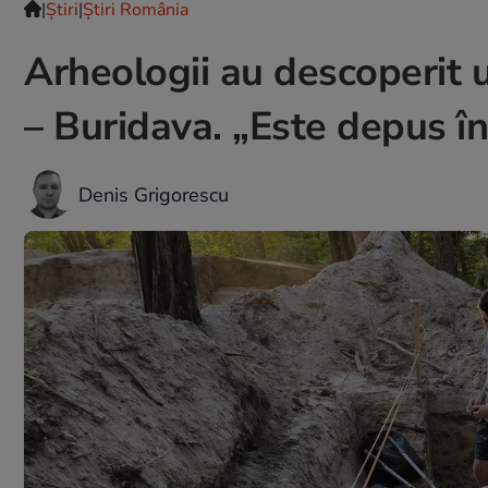
|
Ştiri
|
Știri România
Arheologii au descoperit 
– Buridava. „Este depus î
Denis Grigorescu