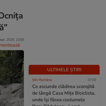
Ocnița
ă”
ept. 2025, 13:00
mentează
ULTIMELE ȘTIRI
Știri România
07:00
Ce ascunde clădirea scorojită
de lângă Casa Mița Biciclista,
unde își făcea costumele