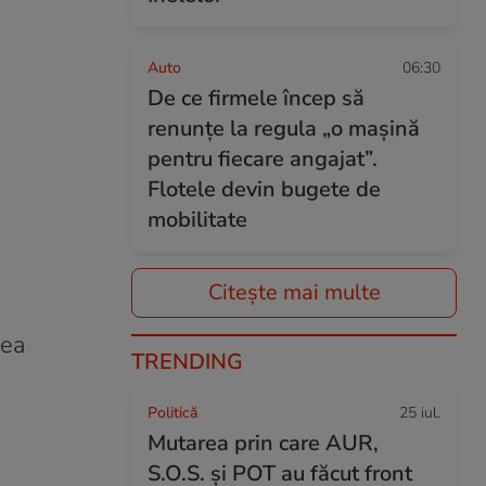
Auto
06:30
De ce firmele încep să
renunțe la regula „o mașină
pentru fiecare angajat”.
Flotele devin bugete de
mobilitate
Citește mai multe
nea
TRENDING
Politică
25 iul.
Mutarea prin care AUR,
S.O.S. și POT au făcut front