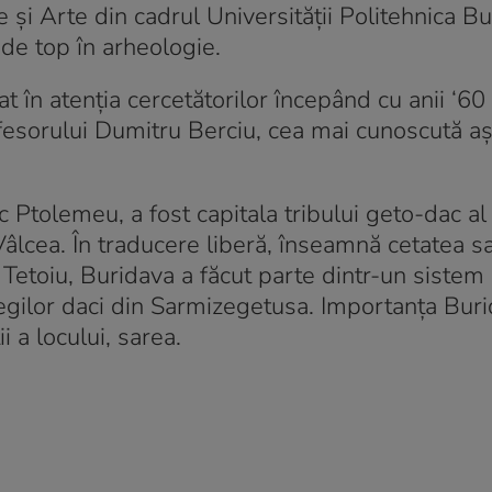
ie și Arte din cadrul Universității Politehnica Bu
de top în arheologie.
rat în atenția cercetătorilor începând cu anii ‘60 
rofesorului Dumitru Berciu, cea mai cunoscută a
 Ptolemeu, a fost capitala tribului geto-dac al 
Vâlcea. În traducere liberă, înseamnă cetatea s
și Tetoiu, Buridava a făcut parte dintr-un sistem
egilor daci din Sarmizegetusa. Importanța Buri
i a locului, sarea.