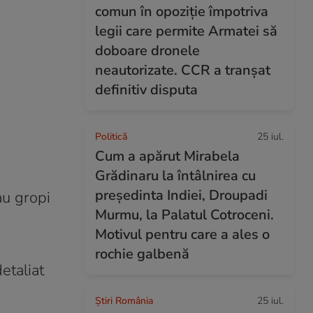
comun în opoziție împotriva
legii care permite Armatei să
doboare dronele
neautorizate. CCR a tranșat
definitiv disputa
Politică
25 iul.
Cum a apărut Mirabela
Grădinaru la întâlnirea cu
președinta Indiei, Droupadi
au gropi
Murmu, la Palatul Cotroceni.
Motivul pentru care a ales o
rochie galbenă
etaliat
Știri România
25 iul.