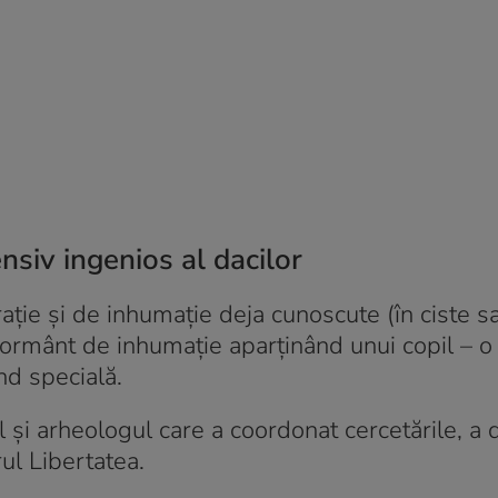
nsiv ingenios al dacilor
ție și de inhumație deja cunoscute (în ciste s
 mormânt de inhumație aparținând unui copil – o
ind specială.
i arheologul care a coordonat cercetările, a d
rul Libertatea.