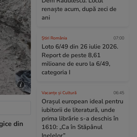
Dem Rădulescu. Locul
renaște acum, după zeci de
ani
Știri România
07:00
Loto 6/49 din 26 iulie 2026.
Report de peste 8,61
milioane de euro la 6/49,
categoria I
Vacanțe și Cultură
06:45
Orașul european ideal pentru
iubitorii de literatură, unde
prima librărie s-a deschis în
gice din
1610: „Ca în Stăpânul
Inelelor”