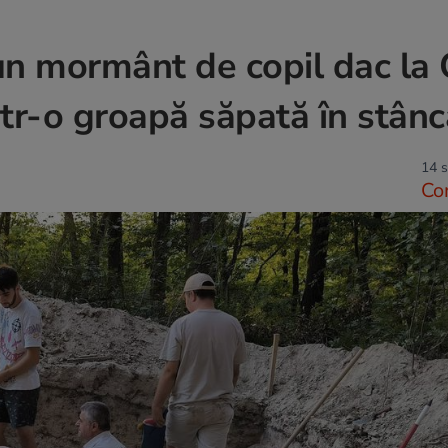
un mormânt de copil dac la 
ntr-o groapă săpată în stânc
14 s
Co