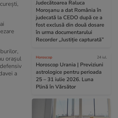
Judecătoarea Raluca
curești,
Moroșanu a dat România în
judecată la CEDO după ce a
ai
fost exclusă din două dosare
șezare
în urma documentarului
Recorder „Justiție capturată”
burilor,
au orașul
Horoscop
24 iul.
Horoscop Urania | Previziuni
 defensiv
astrologice pentru perioada
davei a
25 – 31 iulie 2026. Luna
Plină în Vărsător