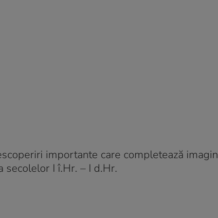
escoperiri importante care completează imagi
 secolelor I î.Hr. – I d.Hr.