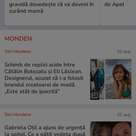
gravidă dovedește că va deveni în
de Apel
curând mamă
MONDEN
Stiri Mondene
02 aug.
Schimb de replici acide între
Cătălin Botezatu și Eli Lăslean.
Designerul, acuzat că i-a folosit
brandul creatoarei de modă.
„Este atât de ipocrită”
Stiri Mondene
02 aug.
Gabriela Oțil a ajuns de urgență
la spital. Ce a pățit vedeta după