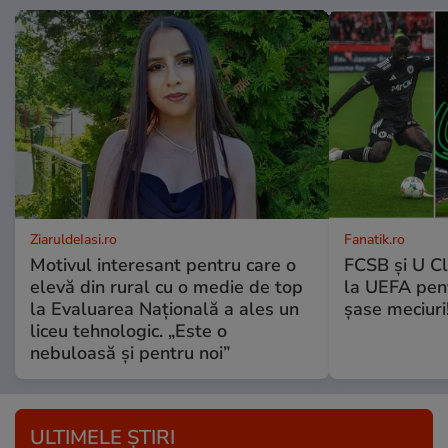
ZiaruldeIasi.ro
Fanatik.ro
Motivul interesant pentru care o
FCSB și U Cl
elevă din rural cu o medie de top
la UEFA pentr
la Evaluarea Națională a ales un
șase meciuri
liceu tehnologic. „Este o
nebuloasă și pentru noi”
ULTIMELE ȘTIRI