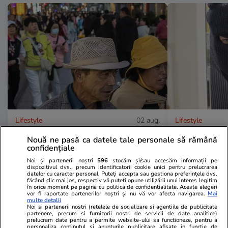
Lifestyle
02 aug.
Lifestyle
Un patron din China a aflat ce a
La ce se uită
Nouă ne pasă ca datele tale personale să rămână
confidențiale
făcut angajatul său la nuntă și l-a
când aleg să
Noi și partenerii noștri
596
stocăm și/sau accesăm informații pe
dat afară imediat: „Nu am niciun
dispozitivul dvs., precum identificatorii cookie unici pentru prelucrarea
datelor cu caracter personal. Puteți accepta sau gestiona preferințele dvs.
respect pentru tine”
făcând clic mai jos, respectiv vă puteți opune utilizării unui interes legitim
în orice moment pe pagina cu politica de confidențialitate. Aceste alegeri
vor fi raportate partenerilor noștri și nu vă vor afecta navigarea.
Mai
multe detalii
Noi si partenerii nostri (retelele de socializare si agentiile de publicitate
partenere, precum si furnizorii nostri de servicii de date analitice)
Lifestyle
01 aug.
prelucram date pentru a permite website-ului sa functioneze, pentru a
personaliza continutul si anunturile publicitare afisate in functie de