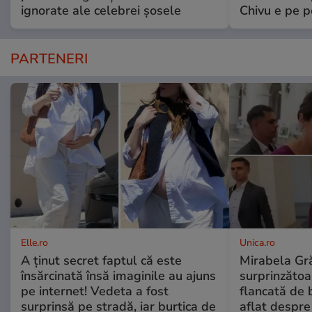
ignorate ale celebrei șosele
Chivu e pe 
PARTENERI
Elle.ro
Unica.ro
A ținut secret faptul că este
Mirabela Gră
însărcinată însă imaginile au ajuns
surprinzătoar
pe internet! Vedeta a fost
flancată de 
surprinsă pe stradă, iar burtica de
aflat despre