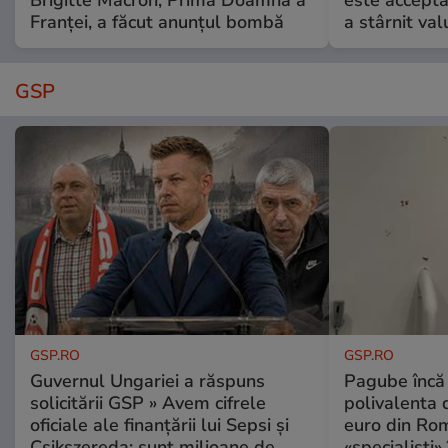
Brigitte Macron, Prima Doamnă a
este accepta
Franței, a făcut anunțul bombă
a stârnit valu
GSP
GSP.RO
GSP.RO
Guvernul Ungariei a răspuns
Pagube încă 
solicitării GSP » Avem cifrele
polivalenta 
oficiale ale finanțării lui Sepsi și
euro din Rom
Csikszereda: sunt milioane de
«specialiști»