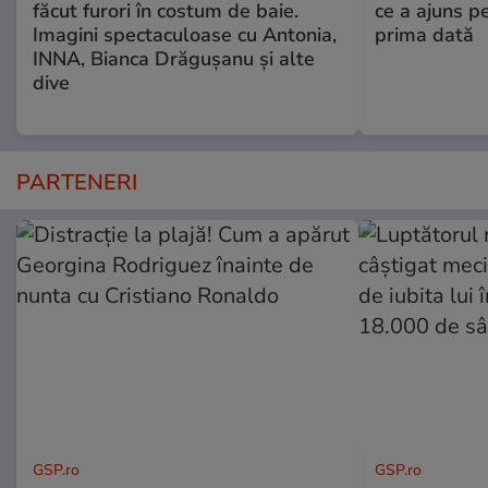
făcut furori în costum de baie.
ce a ajuns p
Imagini spectaculoase cu Antonia,
prima dată
INNA, Bianca Drăgușanu și alte
dive
PARTENERI
GSP.ro
GSP.ro