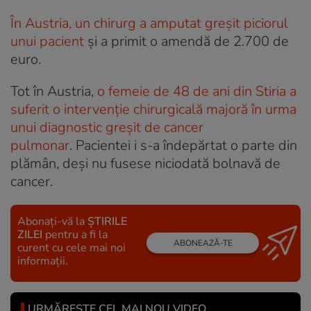
În Austria, un chirurg a amputat greșit piciorul
unui pacient
și a primit o amendă de 2.700 de
euro.
Tot în Austria,
o femeie de 48 de ani din Stiria a
suferit o intervenție chirurgicală majoră în urma
unui diagnostic greșit de cancer
pulmonar
. Pacientei i s-a îndepărtat o parte din
plămân, deși nu fusese niciodată bolnavă de
cancer.
Abonați-vă la
ȘTIRILE
ZILEI
pentru a fi la
ABONEAZĂ-TE
curent cu cele mai noi
informații.
URMĂREȘTE CEL MAI NOU VIDEO