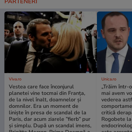
PARTENERI
Viva.ro
Unica.ro
Vestea care face înconjurul
„Trăim într-
planetei vine tocmai din Franța,
mai avem vo
de la nivel înalt, doamnelor și
vederea astf
domnilor. Era un moment de
comportamen
liniște în presa de scandal de la
critică derap
Paris, dar acum ziarele ”fierb” pur
Rogobete la
și simplu. După un scandal imens,
endocrinolog