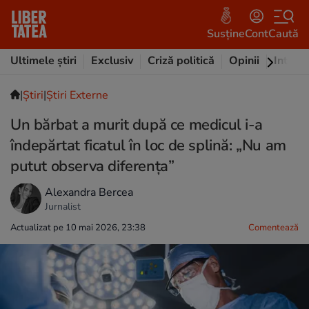
Susține
Cont
Caută
Ultimele știri
Exclusiv
Criză politică
Opinii
Intervi
|
Ştiri
|
Știri Externe
Un bărbat a murit după ce medicul i-a
îndepărtat ficatul în loc de splină: „Nu am
putut observa diferența”
Alexandra Bercea
Jurnalist
Actualizat pe 10 mai 2026, 23:38
Comentează