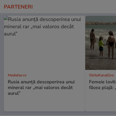
PARTENERI
Mediafax.ro
StirileKanalD.ro
Rusia anunță descoperirea unui
Femeie lovit
mineral rar „mai valoros decât
făcea plajă: „
aurul”