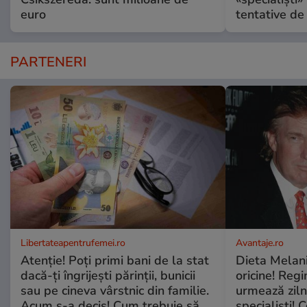
euro
tentative de 
PARTENERI
Libertateapentrufemei.ro
Avantaje.ro
Atenție! Poți primi bani de la stat
Dieta Melan
dacă-ți îngrijești părinții, bunicii
oricine! Regi
sau pe cineva vârstnic din familie.
urmează zilni
Acum s-a decis! Cum trebuie să
specialiști! 