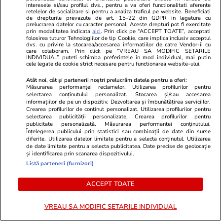
interesele si/sau profilul dvs., pentru a va oferi functionalitati aferente
retelelor de socializare si pentru a analiza traficul pe website. Beneficiati
Cum se face cafeaua la presa
de drepturile prevazute de art. 15-22 din GDPR in legatura cu
prelucrarea datelor cu caracter personal. Aceste drepturi pot fi exercitate
franceză – cum funcționează și
prin modalitatea indicata
aici
. Prin click pe “ACCEPT TOATE”, acceptati
folosirea tuturor Tehnologiilor de tip Cookie, care implica inclusiv acceptul
care sunt avantajele
dvs. cu privire la stocarea/accesarea informatiilor de catre Vendor-ii cu
care colaboram. Prin click pe “VREAU SA MODIFIC SETARILE
INDIVIDUAL” puteti schimba preferintele in mod individual, mai putin
cele legate de cookie strict necesare pentru functionarea website-ului.
Atât noi, cât și partenerii noștri prelucrăm datele pentru a oferi:
Măsurarea performanței reclamelor. Utilizarea profilurilor pentru
Lifestyle
15 iul.
selectarea conținutului personalizat. Stocarea și/sau accesarea
informațiilor de pe un dispozitiv. Dezvoltarea și îmbunătățirea serviciilor.
Crearea profilurilor de conținut personalizat. Utilizarea profilurilor pentru
selectarea publicității personalizate. Crearea profilurilor pentru
Combinaţii răcoritoare de apă
publicitate personalizată. Măsurarea performanței conținutului.
Înțelegerea publicului prin statistici sau combinații de date din surse
cu fructe şi plante aromatice
diferite. Utilizarea datelor limitate pentru a selecta conținutul. Utilizarea
pentru vară
de date limitate pentru a selecta publicitatea. Date precise de geolocație
și identificarea prin scanarea dispozitivului.
Listă parteneri (furnizori)
ACCEPT TOATE
Lifestyle
01 aug.
VREAU SA MODIFIC SETARILE INDIVIDUAL