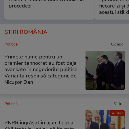
procedezi
fiecare zi și 
acestui stil 
ȘTIRI ROMÂNIA
Politică
02 aug.
Primele nume pentru un
premier tehnocrat au fost deja
avansate în negocierile politice.
Varianta respinsă categoric de
Nicușor Dan
Politică
31 iul.
Analiză
PNRR îngrășat în ajun. Legea
ANI trebuia, inițial, să fie gata