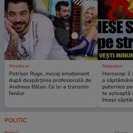
Wowbiz.ro
Redactia.ro
Petrișor Ruge, mesaj emoționant
Horoscop 3 
după despărțirea profesională de
a săptămânii
Andreea Bălan. Ce le-a transmis
puternice pe
fanilor
te așteaptă 
începi săptă
POLITIC
Politică
02 aug.