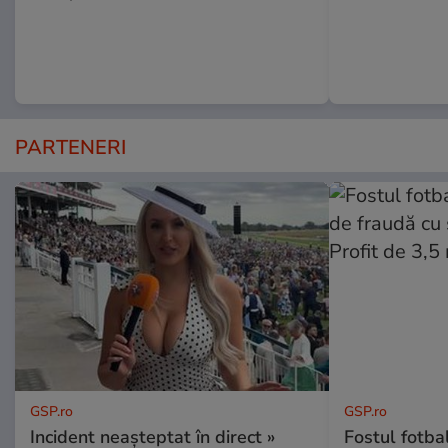
PARTENERI
GSP.ro
GSP.ro
Incident neașteptat în direct »
Fostul fotba