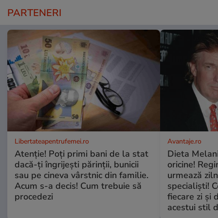
PARTENERI
Libertateapentrufemei.ro
Avantaje.ro
Atenție! Poți primi bani de la stat
Dieta Melan
dacă-ți îngrijești părinții, bunicii
oricine! Regi
sau pe cineva vârstnic din familie.
urmează zilni
Acum s-a decis! Cum trebuie să
specialiști! 
procedezi
fiecare zi și 
acestui stil 