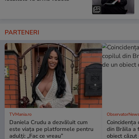
PARTENERI
TVMania.ro
ObservatorNews
Daniela Crudu a dezvăluit cum
Coincidența d
este viața pe platformele pentru
din Brăila a 
adulți: „Fac ce vreau”
obiect căzut 