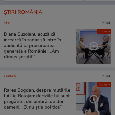
ȘTIRI ROMÂNIA
Ştiri
29 iul.
Exclusiv
Diana Buzoianu acuză că
încearcă în zadar să intre în
audiență la procuroarea
generală a României: „Am
rămas șocată!”
Politică
29 iul.
Exclusiv
Rareș Bogdan, despre mutările
lui Ilie Bolojan: deciziile lui sunt
pregătite, din umbră, de doi
oameni. „El nu știe politică”