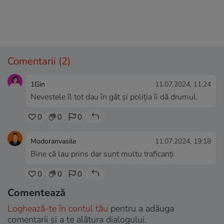
Comentarii
(2)
1Gin
11.07.2024, 11:24
Nevestele îl tot dau în gât și poliția îi dă drumul.
0
0
0
Modoranvasile
11.07.2024, 19:18
Bine că lau prins dar sunt multu traficanți
0
0
0
Comentează
Loghează-te în contul tău
pentru a adăuga
comentarii și a te alătura dialogului.