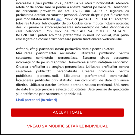
Anthony Fauci a refuzat de peste 100 de ori să
interesele si/sau profilul dvs., pentru a va oferi functionalitati aferente
retelelor de socializare si pentru a analiza traficul pe website. Beneficiati
răspundă la întrebările despre COVID-19
de drepturile prevazute de art. 15-22 din GDPR in legatura cu
prelucrarea datelor cu caracter personal. Aceste drepturi pot fi exercitate
prin modalitatea indicata
aici
. Prin click pe “ACCEPT TOATE”, acceptati
folosirea tuturor Tehnologiilor de tip Cookie, care implica inclusiv acceptul
Citește mai multe
dvs. cu privire la stocarea/accesarea informatiilor de catre Vendor-ii cu
care colaboram. Prin click pe “VREAU SA MODIFIC SETARILE
INDIVIDUAL” puteti schimba preferintele in mod individual, mai putin
cele legate de cookie strict necesare pentru functionarea website-ului.
TRENDING
Atât noi, cât și partenerii noștri prelucrăm datele pentru a oferi:
Măsurarea performanței reclamelor. Utilizarea profilurilor pentru
selectarea conținutului personalizat. Stocarea și/sau accesarea
Politică
29 iul.
informațiilor de pe un dispozitiv. Dezvoltarea și îmbunătățirea serviciilor.
Crearea profilurilor de conținut personalizat. Utilizarea profilurilor pentru
Ilie Bolojan, după oprirea ambelor reactoare
selectarea publicității personalizate. Crearea profilurilor pentru
publicitate personalizată. Măsurarea performanței conținutului.
de la Cernavodă: „Reduceți consumul de
Înțelegerea publicului prin statistici sau combinații de date din surse
diferite. Utilizarea datelor limitate pentru a selecta conținutul. Utilizarea
energie seara”
de date limitate pentru a selecta publicitatea. Date precise de geolocație
și identificarea prin scanarea dispozitivului.
Listă parteneri (furnizori)
Ştiri
29 iul.
ACCEPT TOATE
Diana Buzoianu acuză că încearcă în zadar să
intre în audiență la procuroarea generală a
VREAU SA MODIFIC SETARILE INDIVIDUAL
României: „Am rămas șocată!”