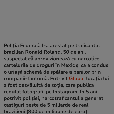
Poliția Federală l-a arestat pe traficantul
brazilian Ronald Roland, 50 de ani,
suspectat că aprovizionează cu narcotice
cartelurile de droguri în Mexic și că a condus
o uriașă schemă de spălare a banilor prin
companii-fantomă. Potrivit
Globo
, locația lui
a fost dezvăluită de soție, care publica
regulat fotografii pe Instagram. În 5 ani,
potrivit poliției, narcotraficantul a generat
câștiguri peste de 5 miliarde de reali
brazilieni (900 de milioane de euro).