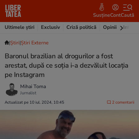
Susține
Cont
Caută
Ultimele știri
Exclusiv
Criză politică
Opinii
Intervi
|
Ştiri
|
Știri Externe
Baronul brazilian al drogurilor a fost
arestat, după ce soția i-a dezvăluit locația
pe Instagram
Mihai Toma
Jurnalist
Actualizat pe 10 iul. 2024, 10:45
2 comentarii