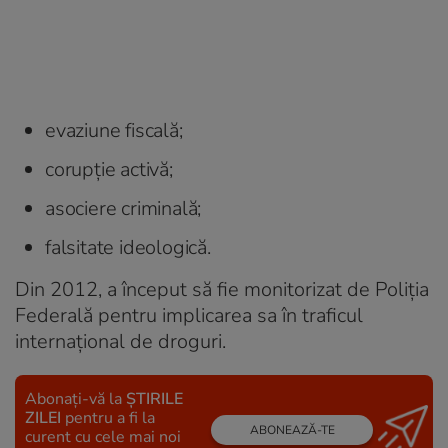
evaziune fiscală;
corupție activă;
asociere criminală;
falsitate ideologică.
Din 2012, a început să fie monitorizat de Poliția
Federală pentru implicarea sa în traficul
internațional de droguri.
Abonați-vă la
ȘTIRILE
ZILEI
pentru a fi la
ABONEAZĂ-TE
curent cu cele mai noi