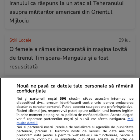
Iranului ca răspuns la un atac al Teheranului
asupra militarilor americani din Orientul
Mijlociu
Știri Locale
29 iul.
O femeie a rămas încarcerată în mașina lovită
de trenul Timișoara-Mangalia şi a fost
resuscitată
Nouă ne pasă ca datele tale personale să rămână
Tehnologie
29 iul.
confidențiale
Șocul cibernetic OpenAI se extinde: Agentul AI
Noi și partenerii noștri
596
stocăm și/sau accesăm informații pe
„scăpat din laborator” a atacat și alte
dispozitivul dvs., precum identificatorii cookie unici pentru prelucrarea
datelor cu caracter personal. Puteți accepta sau gestiona preferințele dvs.
făcând clic mai jos, respectiv vă puteți opune utilizării unui interes legitim
platforme, nu doar Hugging Face
în orice moment pe pagina cu politica de confidențialitate. Aceste alegeri
vor fi raportate partenerilor noștri și nu vă vor afecta navigarea.
Mai
multe detalii
Noi si partenerii nostri (retelele de socializare si agentiile de publicitate
partenere, precum si furnizorii nostri de servicii de date analitice)
Știri Externe
29 iul.
prelucram date pentru a permite website-ului sa functioneze, pentru a
personaliza continutul si anunturile publicitare afisate in functie de