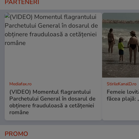
PARTENERI
Mediafax.ro
StirileKanalD.ro
(VIDEO) Momentul flagrantului
Femeie lovit
Parchetului General în dosarul de
făcea plajă: „
obținere frauduloasă a cetățeniei
române
PROMO