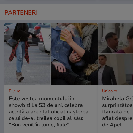
PARTENERI
Elle.ro
Unica.ro
Este vestea momentului în
Mirabela Gră
showbiz! La 53 de ani, celebra
surprinzătoar
actriță a anunțat oficial nașterea
flancată de 
celui de-al treilea copil al său:
aflat despre
"Bun venit în lume, fiule"
de Apel