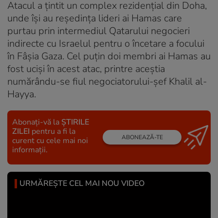
Atacul a țintit un complex rezidențial din Doha,
unde își au reședința lideri ai Hamas care
purtau prin intermediul Qatarului negocieri
indirecte cu Israelul pentru o încetare a focului
în Fâșia Gaza. Cel puțin doi membri ai Hamas au
fost uciși în acest atac, printre aceștia
numărându-se fiul negociatorului-șef Khalil al-
Hayya.
Abonați-vă la
ȘTIRILE
ZILEI
pentru a fi la
ABONEAZĂ-TE
curent cu cele mai noi
informații.
URMĂREȘTE CEL MAI NOU VIDEO