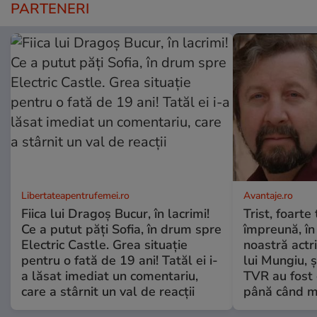
PARTENERI
Libertateapentrufemei.ro
Avantaje.ro
Fiica lui Dragoș Bucur, în lacrimi!
Trist, foarte
Ce a putut păți Sofia, în drum spre
împreună, în
Electric Castle. Grea situație
noastră actri
pentru o fată de 19 ani! Tatăl ei i-
lui Mungiu, ș
a lăsat imediat un comentariu,
TVR au fost 
care a stârnit un val de reacții
până când mo