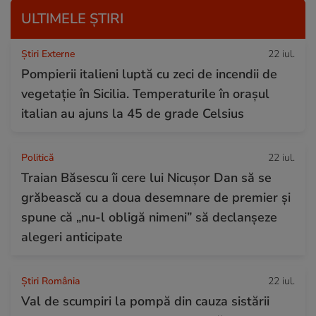
ULTIMELE ȘTIRI
Știri Externe
22 iul.
Pompierii italieni luptă cu zeci de incendii de
vegetație în Sicilia. Temperaturile în orașul
italian au ajuns la 45 de grade Celsius
Politică
22 iul.
Traian Băsescu îi cere lui Nicușor Dan să se
grăbească cu a doua desemnare de premier și
spune că „nu-l obligă nimeni” să declanșeze
alegeri anticipate
Știri România
22 iul.
Val de scumpiri la pompă din cauza sistării