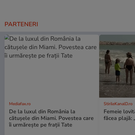
PARTENERI
Mediafax.ro
StirileKanalD.ro
De la luxul din România la
Femeie lovit
cătușele din Miami. Povestea care
făcea plajă: „
îi urmărește pe frații Tate