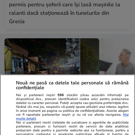
permis pentru șoferii care își lasă mașinile la
ralanti dacă staționează în tunelurile din
Grecia
Nouă ne pasă ca datele tale personale să rămână
confidențiale
Noi și partenerii noștri
596
stocăm și/sau accesăm informații pe
dispozitivul dvs., precum identificatorii cookie unici pentru prelucrarea
datelor cu caracter personal. Puteți accepta sau gestiona preferințele dvs.
făcând clic mai jos, respectiv vă puteți opune utilizării unui interes legitim
Vacanțe și Cultură
22 iul.
Sănătate și Fitn
în orice moment pe pagina cu politica de confidențialitate. Aceste alegeri
vor fi raportate partenerilor noștri și nu vă vor afecta navigarea.
Mai
O destinație de vacanță populară
„Medicii mi-a
multe detalii
Noi si partenerii nostri (retelele de socializare si agentiile de publicitate
printre români a fost măturată
timpul cu mi
partenere, precum si furnizorii nostri de servicii de date analitice)
prelucram date pentru a permite website-ului sa functioneze, pentru a
furtuni violente. Turiștii au fost
Germania să 
personaliza continutul si anunturile publicitare afisate in functie de