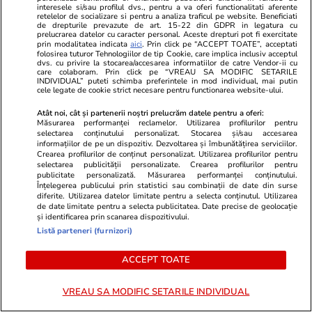
interesele si/sau profilul dvs., pentru a va oferi functionalitati aferente
filmați fugind și strigând după
Mărturisirile
retelelor de socializare si pentru a analiza traficul pe website. Beneficiati
de drepturile prevazute de art. 15-22 din GDPR in legatura cu
ajutor | VIDEO
neurologice 
prelucrarea datelor cu caracter personal. Aceste drepturi pot fi exercitate
prin modalitatea indicata
aici
. Prin click pe “ACCEPT TOATE”, acceptati
folosirea tuturor Tehnologiilor de tip Cookie, care implica inclusiv acceptul
dvs. cu privire la stocarea/accesarea informatiilor de catre Vendor-ii cu
care colaboram. Prin click pe “VREAU SA MODIFIC SETARILE
INDIVIDUAL” puteti schimba preferintele in mod individual, mai putin
Lifestyle
18 iul.
cele legate de cookie strict necesare pentru functionarea website-ului.
Atât noi, cât și partenerii noștri prelucrăm datele pentru a oferi:
Măsurarea performanței reclamelor. Utilizarea profilurilor pentru
selectarea conținutului personalizat. Stocarea și/sau accesarea
Semnele deshidratării și cum să
informațiilor de pe un dispozitiv. Dezvoltarea și îmbunătățirea serviciilor.
Crearea profilurilor de conținut personalizat. Utilizarea profilurilor pentru
o previi
selectarea publicității personalizate. Crearea profilurilor pentru
publicitate personalizată. Măsurarea performanței conținutului.
Înțelegerea publicului prin statistici sau combinații de date din surse
diferite. Utilizarea datelor limitate pentru a selecta conținutul. Utilizarea
de date limitate pentru a selecta publicitatea. Date precise de geolocație
și identificarea prin scanarea dispozitivului.
Listă parteneri (furnizori)
Lifestyle
17 iul.
ACCEPT TOATE
De ce să nu păstrezi cartofii
VREAU SA MODIFIC SETARILE INDIVIDUAL
lângă ceapă