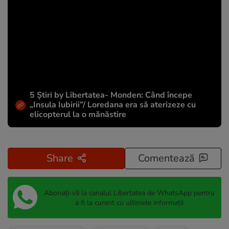
5 Știri by Libertatea- Monden: Când începe
„Insula Iubirii”/ Loredana era să aterizeze cu
elicopterul la o mănăstire
Share
Comentează
Abonați-vă la canalul Libertatea de WhatsApp pentru
a fi la curent cu ultimele informații