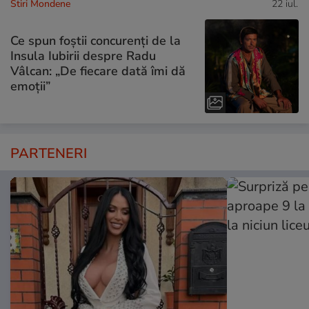
Stiri Mondene
22 iul.
Ce spun foștii concurenți de la
Insula Iubirii despre Radu
Vâlcan: „De fiecare dată îmi dă
emoții”
PARTENERI