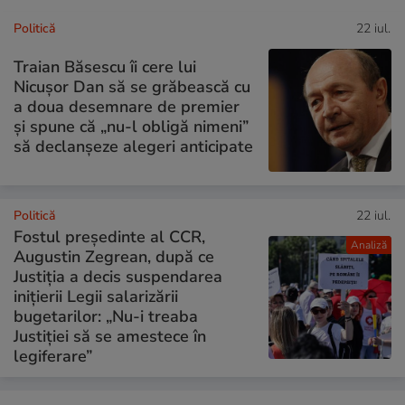
Politică
22 iul.
Traian Băsescu îi cere lui
Nicușor Dan să se grăbească cu
a doua desemnare de premier
și spune că „nu-l obligă nimeni”
să declanșeze alegeri anticipate
Politică
22 iul.
Fostul președinte al CCR,
Analiză
Augustin Zegrean, după ce
Justiția a decis suspendarea
inițierii Legii salarizării
bugetarilor: „Nu-i treaba
Justiției să se amestece în
legiferare”