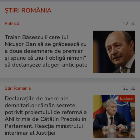
ȘTIRI ROMÂNIA
Politică
22 iul.
Traian Băsescu îi cere lui
Nicușor Dan să se grăbească cu
a doua desemnare de premier
și spune că „nu-l obligă nimeni”
să declanșeze alegeri anticipate
Știri România
21 iul.
Declarațiile de avere ale
Exclusiv
demnitarilor rămân secrete,
potrivit proiectului de reformă a
ANI trimis de Cătălin Predoiu în
Parlament. Reacția ministrului
interimar al Justiției