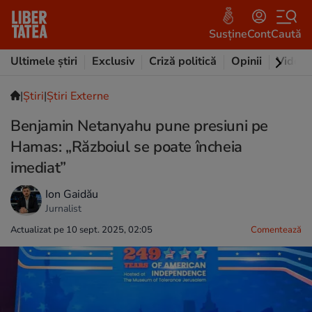
Susține
Cont
Caută
Ultimele știri
Exclusiv
Criză politică
Opinii
Video
|
Ştiri
|
Știri Externe
Benjamin Netanyahu pune presiuni pe
Hamas: „Războiul se poate încheia
imediat”
Ion Gaidău
Jurnalist
Actualizat pe 10 sept. 2025, 02:05
Comentează