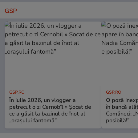
GSP
GSP.RO
GSP.RO
În iulie 2026, un vlogger a
O poză inexp
petrecut o zi Cernobîl » Șocat de
în bancă ală
ce a găsit la bazinul de înot al
Comăneci: „N
„orașului fantomă”
posibilă!”