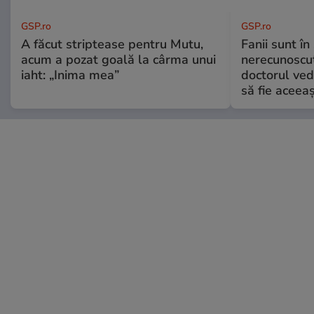
GSP.ro
GSP.ro
A făcut striptease pentru Mutu,
Fanii sunt în 
acum a pozat goală la cârma unui
nerecunoscut
iaht: „Inima mea”
doctorul ved
să fie aceea