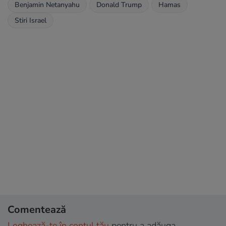
Benjamin Netanyahu
Donald Trump
Hamas
Stiri Israel
Comentează
Loghează-te în contul tău
pentru a adăuga