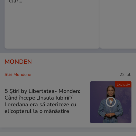
clar...”
MONDEN
Stiri Mondene
22 iul.
Exclusiv
5 Știri by Libertatea- Monden:
Când începe „Insula Iubirii”/
Loredana era să aterizeze cu
elicopterul la o mănăstire