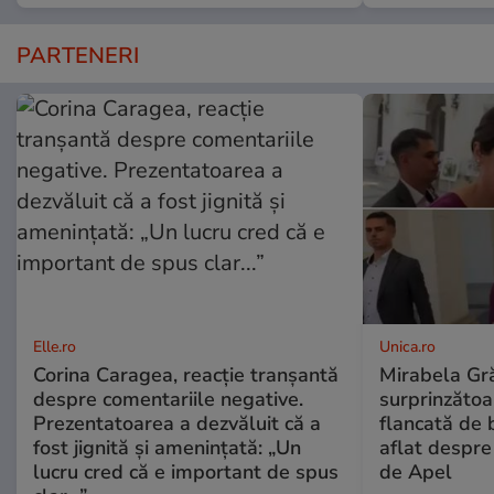
PARTENERI
Elle.ro
Unica.ro
Corina Caragea, reacție tranșantă
Mirabela Gră
despre comentariile negative.
surprinzătoar
Prezentatoarea a dezvăluit că a
flancată de 
fost jignită și amenințată: „Un
aflat despre
lucru cred că e important de spus
de Apel