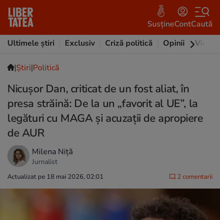
Susține
Cont
Caută
Ultimele știri
Exclusiv
Criză politică
Opinii
Video
|
Ştiri
|
Politică
Nicușor Dan, criticat de un fost aliat, în
presa străină: De la un „favorit al UE”, la
legături cu MAGA și acuzații de apropiere
de AUR
Milena Niță
Jurnalist
Actualizat pe 18 mai 2026, 02:01
2 comentarii