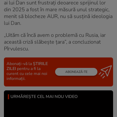
ai lui Dan sunt frustrați deoarece sprijinul lor
din 2025 a fost în mare măsură unul strategic,
menit să blocheze AUR, nu să susțină ideologia
lui Dan.
„Uităm că încă avem o problemă cu Rusia, iar
această criză slăbește țara”, a concluzionat
Pîrvulescu.
Abonați-vă la
ȘTIRILE
ZILEI
pentru a fi la
ABONEAZĂ-TE
curent cu cele mai noi
informații.
URMĂREȘTE CEL MAI NOU VIDEO