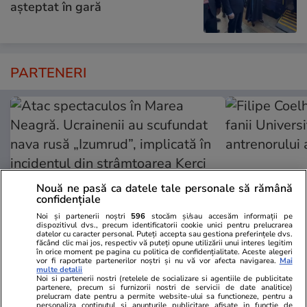
așteptat în gară
PARTENERI
Nouă ne pasă ca datele tale personale să rămână
confidențiale
Noi și partenerii noștri
596
stocăm și/sau accesăm informații pe
dispozitivul dvs., precum identificatorii cookie unici pentru prelucrarea
datelor cu caracter personal. Puteți accepta sau gestiona preferințele dvs.
făcând clic mai jos, respectiv vă puteți opune utilizării unui interes legitim
în orice moment pe pagina cu politica de confidențialitate. Aceste alegeri
Adevarul.ro
Fanatik.ro
vor fi raportate partenerilor noștri și nu vă vor afecta navigarea.
Mai
Atac spectaculos în Marea
Filipe Coelh
multe detalii
Noi si partenerii nostri (retelele de socializare si agentiile de publicitate
Neagră. Ucrainenii au scufundat
fanii Univers
partenere, precum si furnizorii nostri de servicii de date analitice)
prelucram date pentru a permite website-ului sa functioneze, pentru a
nava rusă „Izumrud”, implicată în
antrenorului
personaliza continutul si anunturile publicitare afisate in functie de