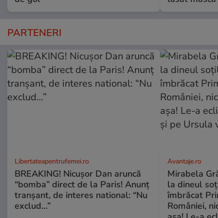
PARTENERI
Libertateapentrufemei.ro
Avantaje.ro
BREAKING! Nicușor Dan aruncă
Mirabela Grăd
“bomba” direct de la Paris! Anunț
la dineul so
tranșant, de interes national: “Nu
îmbrăcat Pr
exclud…”
României, ni
așa! Le-a ec