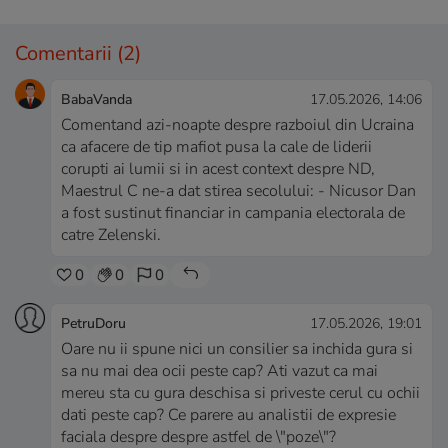
Comentarii
(2)
BabaVanda
17.05.2026, 14:06
Comentand azi-noapte despre razboiul din Ucraina
ca afacere de tip mafiot pusa la cale de liderii
corupti ai lumii si in acest context despre ND,
Maestrul C ne-a dat stirea secolului: - Nicusor Dan
a fost sustinut financiar in campania electorala de
catre Zelenski.
0
0
0
PetruDoru
17.05.2026, 19:01
Oare nu ii spune nici un consilier sa inchida gura si
sa nu mai dea ocii peste cap? Ati vazut ca mai
mereu sta cu gura deschisa si priveste cerul cu ochii
dati peste cap? Ce parere au analistii de expresie
faciala despre despre astfel de \"poze\"?