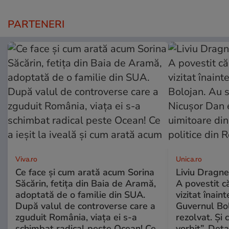
PARTENERI
Viva.ro
Unica.ro
Ce face și cum arată acum Sorina
Liviu Dragne
Săcărin, fetița din Baia de Aramă,
A povestit c
adoptată de o familie din SUA.
vizitat înain
După valul de controverse care a
Guvernul Bol
zguduit România, viața ei s-a
rezolvat. Și
schimbat radical peste Ocean! Ce
vorbit”. Deta