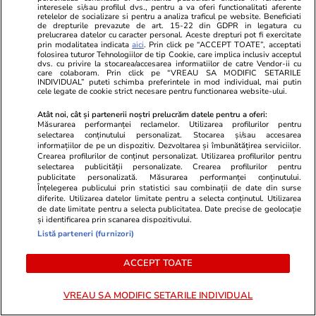
incidentul din strâmtoarea Kerci
interesele si/sau profilul dvs., pentru a va oferi functionalitati aferente
retelelor de socializare si pentru a analiza traficul pe website. Beneficiati
de drepturile prevazute de art. 15-22 din GDPR in legatura cu
prelucrarea datelor cu caracter personal. Aceste drepturi pot fi exercitate
prin modalitatea indicata
aici
. Prin click pe “ACCEPT TOATE”, acceptati
folosirea tuturor Tehnologiilor de tip Cookie, care implica inclusiv acceptul
PARTENERI
dvs. cu privire la stocarea/accesarea informatiilor de catre Vendor-ii cu
care colaboram. Prin click pe “VREAU SA MODIFIC SETARILE
INDIVIDUAL” puteti schimba preferintele in mod individual, mai putin
cele legate de cookie strict necesare pentru functionarea website-ului.
Atât noi, cât și partenerii noștri prelucrăm datele pentru a oferi:
Măsurarea performanței reclamelor. Utilizarea profilurilor pentru
selectarea conținutului personalizat. Stocarea și/sau accesarea
informațiilor de pe un dispozitiv. Dezvoltarea și îmbunătățirea serviciilor.
Crearea profilurilor de conținut personalizat. Utilizarea profilurilor pentru
selectarea publicității personalizate. Crearea profilurilor pentru
publicitate personalizată. Măsurarea performanței conținutului.
Înțelegerea publicului prin statistici sau combinații de date din surse
diferite. Utilizarea datelor limitate pentru a selecta conținutul. Utilizarea
de date limitate pentru a selecta publicitatea. Date precise de geolocație
și identificarea prin scanarea dispozitivului.
Listă parteneri (furnizori)
Elle.ro
Unica.ro
De ce Ilona Brezoianu nu l-a
Mirabela Gră
ACCEPT TOATE
alăptat pe fiul ei, Matei. Actrița a
surprinzătoar
dezvăluit public adevăratul motiv:
flancată de 
VREAU SA MODIFIC SETARILE INDIVIDUAL
„E corpul meu..."
aflat despre