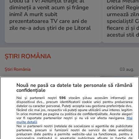
Doliu la TV! Anunțul tragic al
Dieta Melan
dimineții a venit acum și frânge
oricine! Regi
inimi! A murit subit
urmează zilni
prezentatoarea TV care ani de
specialiști! 
zile ne-a adus știri de pe Litoral
fiecare zi și 
acestui stil 
ȘTIRI ROMÂNIA
Știri România
03 aug.
Cinci hotărâri de Guvern atacate
Nouă ne pasă ca datele tale personale să rămână
de PSD au fost suspendate de
confidențiale
Curtea de Apel București.
Noi și partenerii noștri
596
stocăm și/sau accesăm informații pe
dispozitivul dvs., precum identificatorii cookie unici pentru prelucrarea
Executivul acuză blocarea unor
datelor cu caracter personal. Puteți accepta sau gestiona preferințele dvs.
măsuri importante
făcând clic mai jos, respectiv vă puteți opune utilizării unui interes legitim
în orice moment pe pagina cu politica de confidențialitate. Aceste alegeri
vor fi raportate partenerilor noștri și nu vă vor afecta navigarea.
Mai
multe detalii
Noi si partenerii nostri (retelele de socializare si agentiile de publicitate
partenere, precum si furnizorii nostri de servicii de date analitice)
Politică
02 aug.
prelucram date pentru a permite website-ului sa functioneze, pentru a
personaliza continutul si anunturile publicitare afisate in functie de