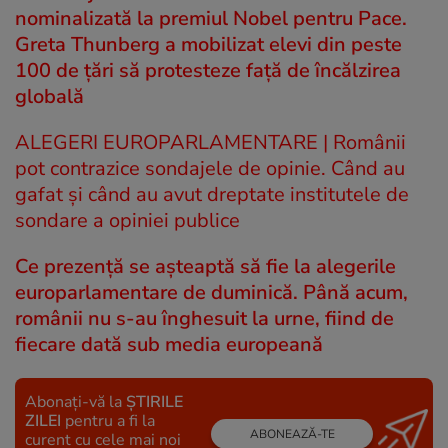
nominalizată la premiul Nobel pentru Pace.
Greta Thunberg a mobilizat elevi din peste
100 de țări să protesteze față de încălzirea
globală
ALEGERI EUROPARLAMENTARE | Românii
pot contrazice sondajele de opinie. Când au
gafat și când au avut dreptate institutele de
sondare a opiniei publice
Ce prezență se așteaptă să fie la alegerile
europarlamentare de duminică. Până acum,
românii nu s-au înghesuit la urne, fiind de
fiecare dată sub media europeană
Abonați-vă la
ȘTIRILE
ZILEI
pentru a fi la
ABONEAZĂ-TE
curent cu cele mai noi