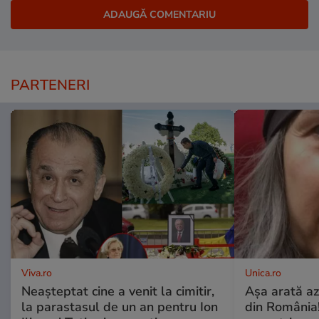
PARTENERI
Viva.ro
Unica.ro
Neașteptat cine a venit la cimitir,
Așa arată az
la parastasul de un an pentru Ion
din România!