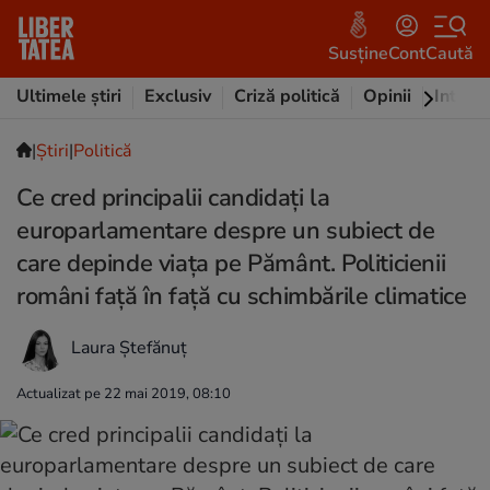
Susține
Cont
Caută
Ultimele știri
Exclusiv
Criză politică
Opinii
Intervi
|
Ştiri
|
Politică
Ce cred principalii candidați la
europarlamentare despre un subiect de
care depinde viața pe Pământ. Politicienii
români față în față cu schimbările climatice
Laura Ștefănuț
Actualizat pe 22 mai 2019, 08:10