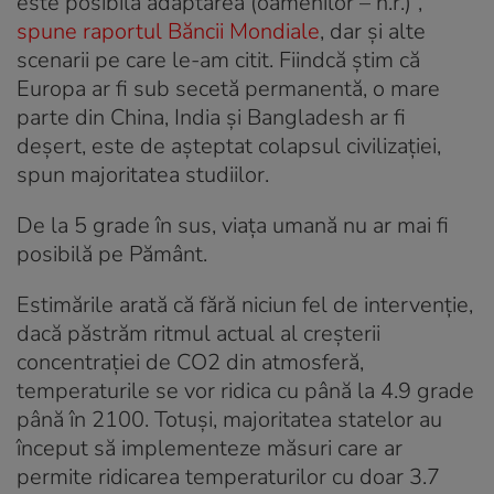
este posibilă adaptarea (oamenilor – n.r.)”,
spune raportul Băncii Mondiale
, dar și alte
scenarii pe care le-am citit. Fiindcă știm că
Europa ar fi sub secetă permanentă, o mare
parte din China, India și Bangladesh ar fi
deșert, este de așteptat colapsul civilizației,
spun majoritatea studiilor.
De la 5 grade în sus, viața umană nu ar mai fi
posibilă pe Pământ.
Estimările arată că fără niciun fel de intervenție,
dacă păstrăm ritmul actual al creșterii
concentrației de CO2 din atmosferă,
temperaturile se vor ridica cu până la 4.9 grade
până în 2100. Totuși, majoritatea statelor au
început să implementeze măsuri care ar
permite ridicarea temperaturilor cu
doar
3.7