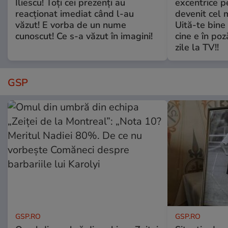
Iliescu! Toți cei prezenți au
excentrice pe
reacționat imediat când l-au
devenit cel 
văzut! E vorba de un nume
Uită-te bine 
cunoscut! Ce s-a văzut în imagini!
cine e în poz
zile la TV!!
GSP
GSP.RO
GSP.RO