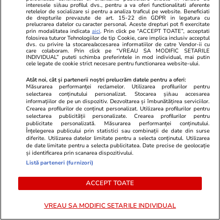
interesele si/sau profilul dvs., pentru a va oferi functionalitati aferente
Primele nume pentru un
retelelor de socializare si pentru a analiza traficul pe website. Beneficiati
de drepturile prevazute de art. 15-22 din GDPR in legatura cu
premier tehnocrat au fost deja
prelucrarea datelor cu caracter personal. Aceste drepturi pot fi exercitate
prin modalitatea indicata
aici
. Prin click pe “ACCEPT TOATE”, acceptati
avansate în negocierile politice.
folosirea tuturor Tehnologiilor de tip Cookie, care implica inclusiv acceptul
Varianta respinsă categoric de
dvs. cu privire la stocarea/accesarea informatiilor de catre Vendor-ii cu
care colaboram. Prin click pe “VREAU SA MODIFIC SETARILE
Nicușor Dan
INDIVIDUAL” puteti schimba preferintele in mod individual, mai putin
cele legate de cookie strict necesare pentru functionarea website-ului.
Atât noi, cât și partenerii noștri prelucrăm datele pentru a oferi:
Măsurarea performanței reclamelor. Utilizarea profilurilor pentru
selectarea conținutului personalizat. Stocarea și/sau accesarea
PARTENERI
informațiilor de pe un dispozitiv. Dezvoltarea și îmbunătățirea serviciilor.
Crearea profilurilor de conținut personalizat. Utilizarea profilurilor pentru
selectarea publicității personalizate. Crearea profilurilor pentru
publicitate personalizată. Măsurarea performanței conținutului.
Înțelegerea publicului prin statistici sau combinații de date din surse
diferite. Utilizarea datelor limitate pentru a selecta conținutul. Utilizarea
de date limitate pentru a selecta publicitatea. Date precise de geolocație
și identificarea prin scanarea dispozitivului.
Listă parteneri (furnizori)
ACCEPT TOATE
VREAU SA MODIFIC SETARILE INDIVIDUAL