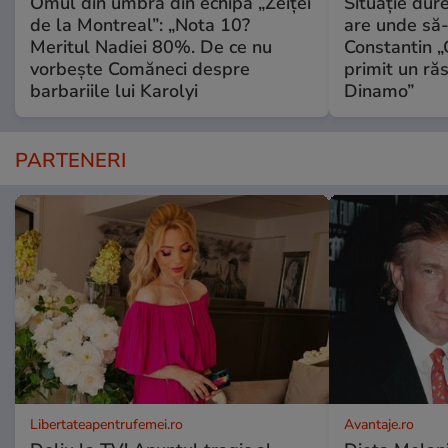
Omul din umbră din echipa „Zeiței
Situație dur
de la Montreal”: „Nota 10?
are unde să-
Meritul Nadiei 80%. De ce nu
Constantin 
vorbește Comăneci despre
primit un ră
barbariile lui Karolyi
Dinamo”
PARTENERI
Libertateapentrufemei.ro
Avantaje.ro