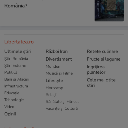
România?
Libertatea.ro
Ultimele știri
Război Iran
Retete culinare
Știri România
Divertisment
Fructe si legume
Știri Externe
Monden
Ingrijirea
plantelor
Politică
Muzică și Filme
Bani și Afaceri
Cele mai citite
Lifestyle
știri
Infrastructura
Horoscop
Educație
Relații
Tehnologie
Sănătate și Fitness
Video
Vacanțe și Cultură
Opinii