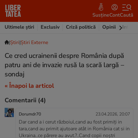
Susține
Cont
Caută
Ultimele știri
Exclusiv
Criză politică
Opinii
Intervi
|
Ştiri
|
Știri Externe
Ce cred ucrainenii despre România după
patru ani de invazie rusă la scară largă –
sondaj
« Înapoi la articol
Comentarii
(4)
Dorumdr70
23.04.2026, 20:07
Dar cand a i cerut războiul,cand au fost primiți in
tara,cand au primit ajutoare atât in România cat si in
Ukraina..ce părere au avut.?..Cand copii noștri