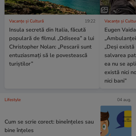
Vacanțe și Cultură
19:22
Vacanțe și Cultu
Insula secretă din Italia, făcută
Eugen Vaida
populară de filmul „Odiseea” a lui
„Ambulanței
Christopher Nolan: „Pescarii sunt
„Deși există
entuziasmați să le povestească
salvarea patr
turiștilor”
ea nu se apl
există nici n
nici bani”
Lifestyle
04 aug.
Cum se scrie corect: bineînțeles sau
bine înțeles