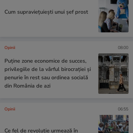
Cum supraviețuiești unui șef prost
Opinii
08:00
Puține zone economice de succes,
privilegiile de la vârful birocrației și
penurie în rest sau ordinea socială
din România de azi
Opinii
06:55
Ce fel de revoluție urmează în