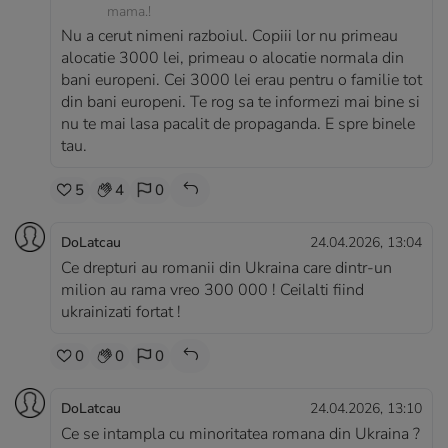
mama.!
Nu a cerut nimeni razboiul. Copiii lor nu primeau
alocatie 3000 lei, primeau o alocatie normala din
bani europeni. Cei 3000 lei erau pentru o familie tot
din bani europeni. Te rog sa te informezi mai bine si
nu te mai lasa pacalit de propaganda. E spre binele
tau.
5
4
0
DoLatcau
24.04.2026, 13:04
Ce drepturi au romanii din Ukraina care dintr-un
milion au rama vreo 300 000 ! Ceilalti fiind
ukrainizati fortat !
0
0
0
DoLatcau
24.04.2026, 13:10
Ce se intampla cu minoritatea romana din Ukraina ?