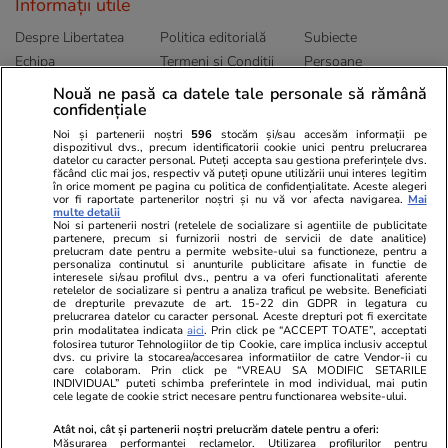
Informații utile
Despre Libertatea
Politica editorială
Subiecte
Echipa
Termeni și Conditii
Persoane
Publicitate
Abonamente
Sitemap
Nouă ne pasă ca datele tale personale să rămână
confidențiale
Politica de
Autori
confidențialitate
Noi și partenerii noștri
596
stocăm și/sau accesăm informații pe
dispozitivul dvs., precum identificatorii cookie unici pentru prelucrarea
datelor cu caracter personal. Puteți accepta sau gestiona preferințele dvs.
Ringier România
făcând clic mai jos, respectiv vă puteți opune utilizării unui interes legitim
în orice moment pe pagina cu politica de confidențialitate. Aceste alegeri
vor fi raportate partenerilor noștri și nu vă vor afecta navigarea.
Mai
Libertatea pentru
ELLE
Locuri de muncă
multe detalii
femei
Noi si partenerii nostri (retelele de socializare si agentiile de publicitate
Gazeta Sporturilor
Imobiliare.ro
partenere, precum si furnizorii nostri de servicii de date analitice)
Unica.ro
prelucram date pentru a permite website-ului sa functioneze, pentru a
Stiri mondene
Jobradar24
personaliza continutul si anunturile publicitare afisate in functie de
Program TV
interesele si/sau profilul dvs., pentru a va oferi functionalitati aferente
Calculator sarcina
Imoradar24
retelelor de socializare si pentru a analiza traficul pe website. Beneficiati
Avantaje
Ajută Copiii
Colecții Libertatea
de drepturile prevazute de art. 15-22 din GDPR in legatura cu
prelucrarea datelor cu caracter personal. Aceste drepturi pot fi exercitate
prin modalitatea indicata
aici
. Prin click pe “ACCEPT TOATE”, acceptati
Pariază responsabil! Decizia ONJN nr. 821/25.09.2025.
folosirea tuturor Tehnologiilor de tip Cookie, care implica inclusiv acceptul
dvs. cu privire la stocarea/accesarea informatiilor de catre Vendor-ii cu
Jocurile de noroc sunt interzise minorilor.
care colaboram. Prin click pe “VREAU SA MODIFIC SETARILE
INDIVIDUAL” puteti schimba preferintele in mod individual, mai putin
cele legate de cookie strict necesare pentru functionarea website-ului.
© 2026 Ringier Romania. Toate drepturile rezervate
Atât noi, cât și partenerii noștri prelucrăm datele pentru a oferi:
Măsurarea performanței reclamelor. Utilizarea profilurilor pentru