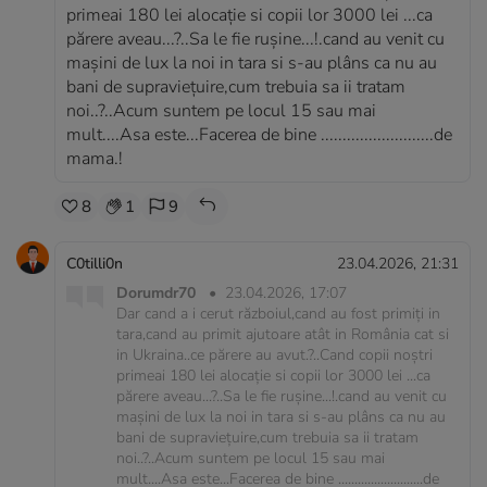
primeai 180 lei alocație si copii lor 3000 lei ...ca
părere aveau...?..Sa le fie rușine...!.cand au venit cu
mașini de lux la noi in tara si s-au plâns ca nu au
bani de supraviețuire,cum trebuia sa ii tratam
noi..?..Acum suntem pe locul 15 sau mai
mult....Asa este...Facerea de bine ..........................de
mama.!
8
1
9
C0tilli0n
23.04.2026, 21:31
Dorumdr70
•
23.04.2026, 17:07
Dar cand a i cerut războiul,cand au fost primiți in
tara,cand au primit ajutoare atât in România cat si
in Ukraina..ce părere au avut.?..Cand copii noștri
primeai 180 lei alocație si copii lor 3000 lei ...ca
părere aveau...?..Sa le fie rușine...!.cand au venit cu
mașini de lux la noi in tara si s-au plâns ca nu au
bani de supraviețuire,cum trebuia sa ii tratam
noi..?..Acum suntem pe locul 15 sau mai
mult....Asa este...Facerea de bine ..........................de