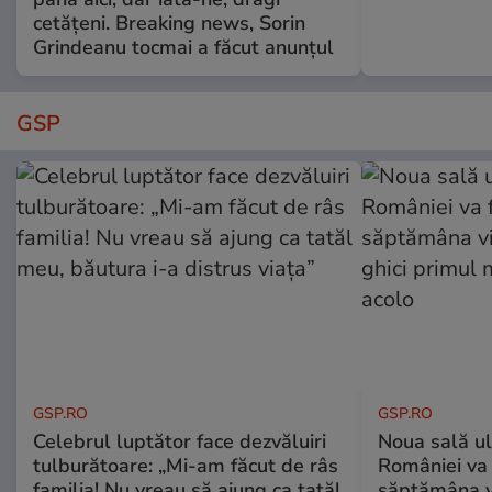
cetățeni. Breaking news, Sorin
Grindeanu tocmai a făcut anunțul
GSP
GSP.RO
GSP.RO
Celebrul luptător face dezvăluiri
Noua sală u
tulburătoare: „Mi-am făcut de râs
României va 
familia! Nu vreau să ajung ca tatăl
săptămâna vi