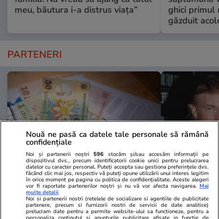
meu, băutura i-a distrus viața”
ghici primul 
găzduit acol
PARTENERI
Nouă ne pasă ca datele tale personale să rămână
confidențiale
Noi și partenerii noștri
596
stocăm și/sau accesăm informații pe
dispozitivul dvs., precum identificatorii cookie unici pentru prelucrarea
datelor cu caracter personal. Puteți accepta sau gestiona preferințele dvs.
făcând clic mai jos, respectiv vă puteți opune utilizării unui interes legitim
în orice moment pe pagina cu politica de confidențialitate. Aceste alegeri
Libertateapentrufemei.ro
Avantaje.ro
vor fi raportate partenerilor noștri și nu vă vor afecta navigarea.
Mai
multe detalii
Atenție! Poți primi bani de la stat
Dieta Melan
Noi si partenerii nostri (retelele de socializare si agentiile de publicitate
dacă-ți îngrijești părinții, bunicii
oricine! Regi
partenere, precum si furnizorii nostri de servicii de date analitice)
prelucram date pentru a permite website-ului sa functioneze, pentru a
sau pe cineva vârstnic din familie.
urmează zilni
personaliza continutul si anunturile publicitare afisate in functie de