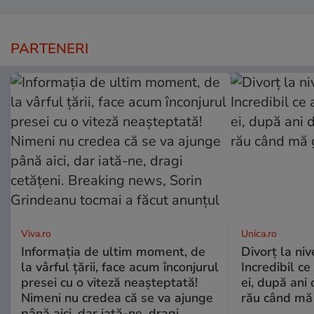
PARTENERI
Viva.ro
Unica.ro
Informația de ultim moment, de
Divorț la nive
la vârful țării, face acum înconjurul
Incredibil ce
presei cu o viteză neașteptată!
ei, după ani 
Nimeni nu credea că se va ajunge
rău când mă
până aici, dar iată-ne, dragi