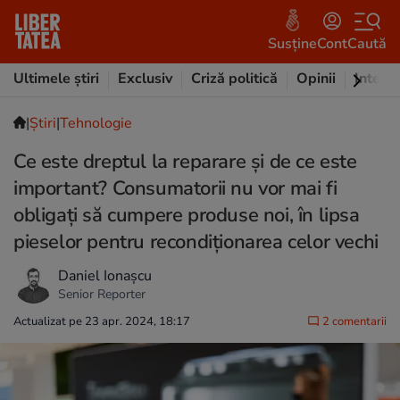
Susține
Cont
Caută
Ultimele știri
Exclusiv
Criză politică
Opinii
Intervi
|
Ştiri
|
Tehnologie
Ce este dreptul la reparare și de ce este
important? Consumatorii nu vor mai fi
obligați să cumpere produse noi, în lipsa
pieselor pentru recondiționarea celor vechi
Daniel Ionașcu
Senior Reporter
Actualizat pe 23 apr. 2024, 18:17
2 comentarii