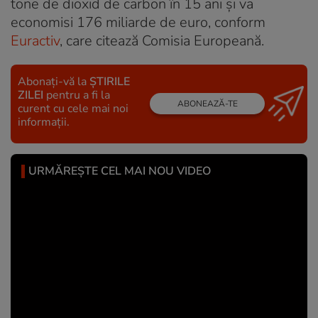
tone de dioxid de carbon în 15 ani și va
economisi 176 miliarde de euro, conform
Euractiv
, care citează Comisia Europeană.
Abonați-vă la
ȘTIRILE
ZILEI
pentru a fi la
ABONEAZĂ-TE
curent cu cele mai noi
informații.
URMĂREȘTE CEL MAI NOU VIDEO