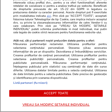
interesele si/sau profilul dvs., pentru a va oferi functionalitati aferente
Acum s-a decis! Cum trebuie să
specialiști! 
retelelor de socializare si pentru a analiza traficul pe website. Beneficiati
de drepturile prevazute de art. 15-22 din GDPR in legatura cu
procedezi
fiecare zi și 
prelucrarea datelor cu caracter personal. Aceste drepturi pot fi exercitate
acestui stil 
prin modalitatea indicata
aici
. Prin click pe “ACCEPT TOATE”, acceptati
folosirea tuturor Tehnologiilor de tip Cookie, care implica inclusiv acceptul
dvs. cu privire la stocarea/accesarea informatiilor de catre Vendor-ii cu
care colaboram. Prin click pe “VREAU SA MODIFIC SETARILE
INDIVIDUAL” puteti schimba preferintele in mod individual, mai putin
ȘTIRI ROMÂNIA
cele legate de cookie strict necesare pentru functionarea website-ului.
Atât noi, cât și partenerii noștri prelucrăm datele pentru a oferi:
Politică
24 iul.
Măsurarea performanței reclamelor. Utilizarea profilurilor pentru
selectarea conținutului personalizat. Stocarea și/sau accesarea
informațiilor de pe un dispozitiv. Dezvoltarea și îmbunătățirea serviciilor.
Analiză
Marii câștigători ai legii
Crearea profilurilor de conținut personalizat. Utilizarea profilurilor pentru
salarizării unitare:
selectarea publicității personalizate. Crearea profilurilor pentru
publicitate personalizată. Măsurarea performanței conținutului.
parlamentarii. Lefuri mărite în
Înțelegerea publicului prin statistici sau combinații de date din surse
următorii ani cu sume cuprinse
diferite. Utilizarea datelor limitate pentru a selecta conținutul. Utilizarea
de date limitate pentru a selecta publicitatea. Date precise de geolocație
în 5.000 și 7.000 de lei
și identificarea prin scanarea dispozitivului.
Listă parteneri (furnizori)
ACCEPT TOATE
Politică
24 iul.
SURSE Război politic total. PNL
Exclusiv
VREAU SA MODIFIC SETARILE INDIVIDUAL
pregătește trimiterea acasă a