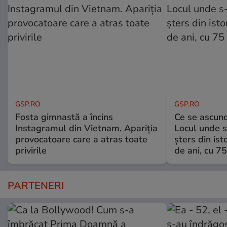
GSP.RO
GSP.RO
Fosta gimnastă a încins
Ce se ascund
Instagramul din Vietnam. Apariția
Locul unde s-
provocatoare care a atras toate
șters din ist
privirile
de ani, cu 7
PARTENERI