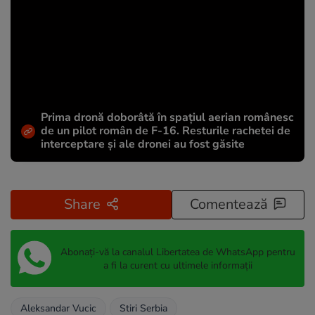
Prima dronă doborâtă în spațiul aerian românesc
de un pilot român de F-16. Resturile rachetei de
interceptare și ale dronei au fost găsite
Share
Comentează
Abonați-vă la canalul Libertatea de WhatsApp pentru
a fi la curent cu ultimele informații
Aleksandar Vucic
Stiri Serbia