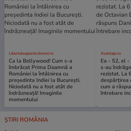
Libertateapentrufemei.ro
Avantaje.ro
Ca la Bollywood! Cum s-a
Ea - 52, el 
îmbrăcat Prima Doamnă a
s-au îndrăgos
României la întâlnirea cu
rezistat. La 
președinta Indiei la București.
despărțirea 
Niciodată nu a fost atât de
cum a răspu
îndrăzneață! Imaginile
întrebare i
momentului
ȘTIRI ROMÂNIA