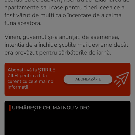
apartamente sau case pentru tineri, ceea ce a
fost văzut de mulți ca o încercare de a calma
furia acestora.
Vineri, guvernul și-a anunțat, de asemenea,
intenția de a închide școlile mai devreme decât
era prevăzut pentru sărbătorile de iarnă.
Abonați-vă la
ȘTIRILE
ZILEI
pentru a fi la
ABONEAZĂ-TE
curent cu cele mai noi
informații.
URMĂREȘTE CEL MAI NOU VIDEO