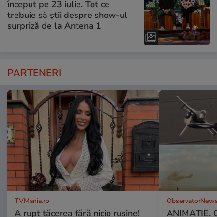
început pe 23 iulie. Tot ce
trebuie să știi despre show-ul
surpriză de la Antena 1
PARTENERI
TVMania.ro
ObservatorNews
A rupt tăcerea fără nicio rușine!
ANIMAŢIE. C