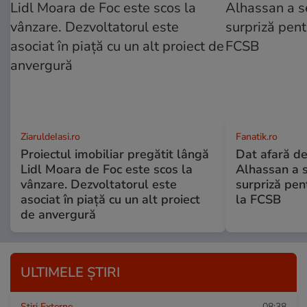
ZiaruldeIasi.ro
Fanatik.ro
Proiectul imobiliar pregătit lângă
Dat afară de
Lidl Moara de Foc este scos la
Alhassan a 
vânzare. Dezvoltatorul este
surpriză pen
asociat în piață cu un alt proiect
la FCSB
de anvergură
ULTIMELE ȘTIRI
Știri Externe
08:38