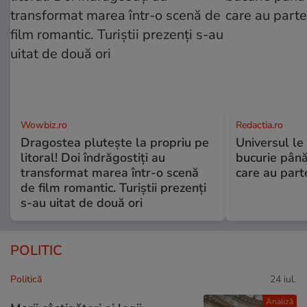
Wowbiz.ro
Redactia.ro
Dragostea plutește la propriu pe
Universul le
litoral! Doi îndrăgostiți au
bucurie până
transformat marea într-o scenă
care au part
de film romantic. Turiștii prezenți
s-au uitat de două ori
POLITIC
Politică
24 iul.
Analiză