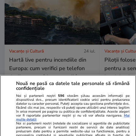
Vacanțe și Cultură
24 iul.
Vacanțe și Cultu
Hartă live pentru incendiile din
Piloții folos
Europa: cum verifici pe telefon
pentru a se
dacă vacanța îți este pusă în
bordul avioa
Nouă ne pasă ca datele tale personale să rămână
pericol
să fie atenți 
confidențiale
Noi și partenerii noștri
596
stocăm și/sau accesăm informații pe
dispozitivul dvs., precum identificatorii cookie unici pentru prelucrarea
datelor cu caracter personal. Puteți accepta sau gestiona preferințele dvs.
făcând clic mai jos, respectiv vă puteți opune utilizării unui interes legitim
în orice moment pe pagina cu politica de confidențialitate. Aceste alegeri
vor fi raportate partenerilor noștri și nu vă vor afecta navigarea.
Mai
Horoscop
24 iul.
multe detalii
Noi si partenerii nostri (retelele de socializare si agentiile de publicitate
Horoscop 25 iulie 2026.
partenere, precum si furnizorii nostri de servicii de date analitice)
prelucram date pentru a permite website-ului sa functioneze, pentru a
Balanțele pot descoperi că au
personaliza continutul si anunturile publicitare afisate in functie de