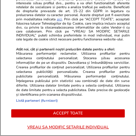
interesele si/sau profilul dvs., pentru a va oferi functionalitati aferente
resurse nebănuite, când au
retelelor de socializare si pentru a analiza traficul pe website. Beneficiati
de drepturile prevazute de art. 15-22 din GDPR in legatura cu
impresia că nu vor mai scăpa de
prelucrarea datelor cu caracter personal. Aceste drepturi pot fi exercitate
prin modalitatea indicata
aici
. Prin click pe “ACCEPT TOATE”, acceptati
probleme
folosirea tuturor Tehnologiilor de tip Cookie, care implica inclusiv acceptul
dvs. cu privire la stocarea/accesarea informatiilor de catre Vendor-ii cu
care colaboram. Prin click pe “VREAU SA MODIFIC SETARILE
INDIVIDUAL” puteti schimba preferintele in mod individual, mai putin
cele legate de cookie strict necesare pentru functionarea website-ului.
Lifestyle
17 iul.
Atât noi, cât și partenerii noștri prelucrăm datele pentru a oferi:
Măsurarea performanței reclamelor. Utilizarea profilurilor pentru
selectarea conținutului personalizat. Stocarea și/sau accesarea
informațiilor de pe un dispozitiv. Dezvoltarea și îmbunătățirea serviciilor.
De ce să nu păstrezi cartofii
Crearea profilurilor de conținut personalizat. Utilizarea profilurilor pentru
selectarea publicității personalizate. Crearea profilurilor pentru
lângă ceapă
publicitate personalizată. Măsurarea performanței conținutului.
Înțelegerea publicului prin statistici sau combinații de date din surse
diferite. Utilizarea datelor limitate pentru a selecta conținutul. Utilizarea
de date limitate pentru a selecta publicitatea. Date precise de geolocație
și identificarea prin scanarea dispozitivului.
Listă parteneri (furnizori)
Lifestyle
20 iul.
ACCEPT TOATE
Ce este batch cooking și cum îți
VREAU SA MODIFIC SETARILE INDIVIDUAL
poate simplifica mesele