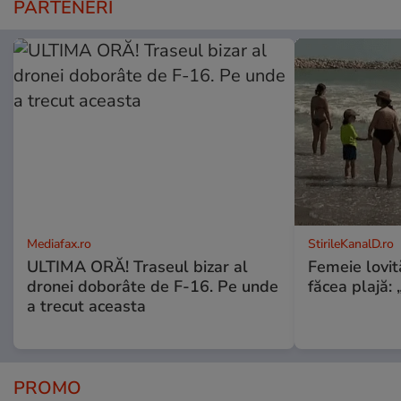
PARTENERI
Mediafax.ro
StirileKanalD.ro
ULTIMA ORĂ! Traseul bizar al
Femeie lovit
dronei doborâte de F-16. Pe unde
făcea plajă: „
a trecut aceasta
PROMO