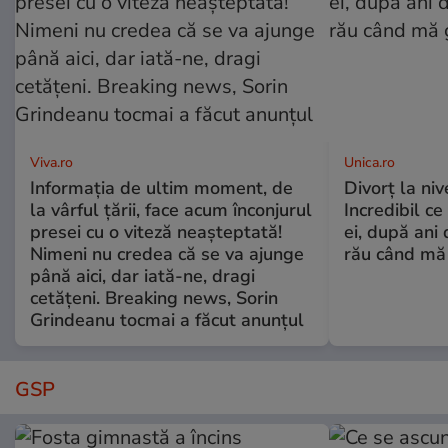
Viva.ro
Unica.ro
Informația de ultim moment, de
Divorț la nive
la vârful țării, face acum înconjurul
Incredibil ce
presei cu o viteză neașteptată!
ei, după ani 
Nimeni nu credea că se va ajunge
rău când mă
până aici, dar iată-ne, dragi
cetățeni. Breaking news, Sorin
Grindeanu tocmai a făcut anunțul
GSP