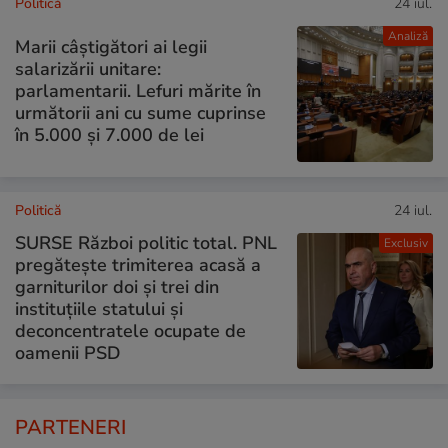
Politică
24 iul.
Analiză
Marii câștigători ai legii
salarizării unitare:
parlamentarii. Lefuri mărite în
următorii ani cu sume cuprinse
în 5.000 și 7.000 de lei
Politică
24 iul.
SURSE Război politic total. PNL
Exclusiv
pregătește trimiterea acasă a
garniturilor doi și trei din
instituțiile statului și
deconcentratele ocupate de
oamenii PSD
PARTENERI