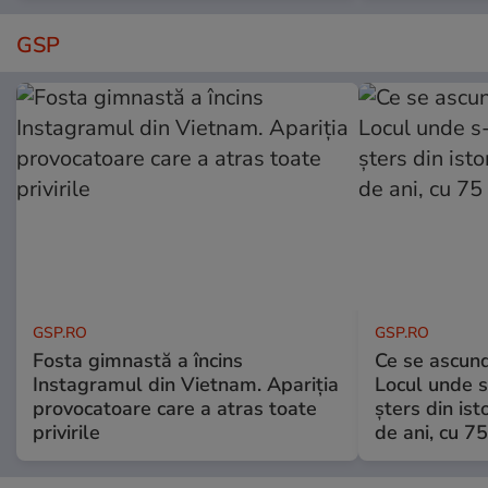
GSP
GSP.RO
GSP.RO
Fosta gimnastă a încins
Ce se ascund
Instagramul din Vietnam. Apariția
Locul unde s-
provocatoare care a atras toate
șters din ist
privirile
de ani, cu 7