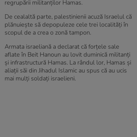
regrupării militanților Hamas.
De cealaltă parte, palestinienii acuză Israelul că
plănuiește să depopuleze cele trei localități în
scopul de a crea o zonă tampon.
Armata israeliană a declarat că forţele sale
aflate în Beit Hanoun au lovit duminică militanţi
și infrastructură Hamas. La rândul lor, Hamas şi
aliații săi din Jihadul Islamic au spus că au ucis
mai mulţi soldaţi israelieni.