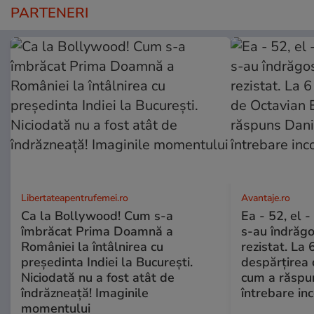
PARTENERI
Libertateapentrufemei.ro
Avantaje.ro
Ca la Bollywood! Cum s-a
Ea - 52, el 
îmbrăcat Prima Doamnă a
s-au îndrăgos
României la întâlnirea cu
rezistat. La 
președinta Indiei la București.
despărțirea 
Niciodată nu a fost atât de
cum a răspu
îndrăzneață! Imaginile
întrebare i
momentului