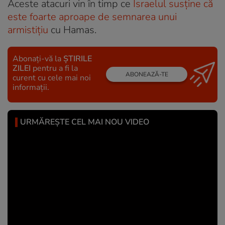
Aceste atacuri vin în timp ce
Israelul susține că
este foarte aproape de semnarea unui
armistițiu
cu Hamas.
Abonați-vă la
ȘTIRILE
ZILEI
pentru a fi la
ABONEAZĂ-TE
curent cu cele mai noi
informații.
URMĂREȘTE CEL MAI NOU VIDEO