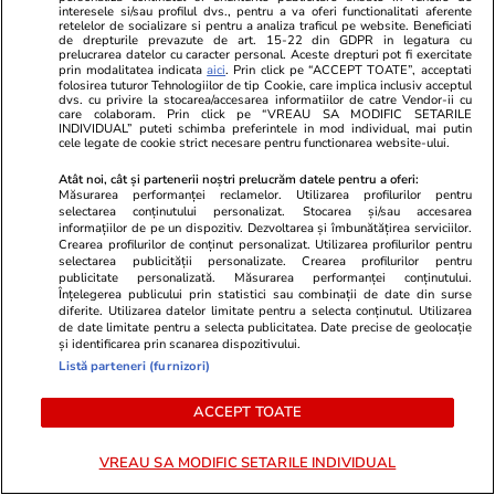
interesele si/sau profilul dvs., pentru a va oferi functionalitati aferente
ULTIMELE ȘTIRI
retelelor de socializare si pentru a analiza traficul pe website. Beneficiati
de drepturile prevazute de art. 15-22 din GDPR in legatura cu
prelucrarea datelor cu caracter personal. Aceste drepturi pot fi exercitate
prin modalitatea indicata
aici
. Prin click pe “ACCEPT TOATE”, acceptati
Știri Externe
24 iul.
folosirea tuturor Tehnologiilor de tip Cookie, care implica inclusiv acceptul
dvs. cu privire la stocarea/accesarea informatiilor de catre Vendor-ii cu
O femeie a murit după ce a făcut chimioterapie
care colaboram. Prin click pe “VREAU SA MODIFIC SETARILE
INDIVIDUAL” puteti schimba preferintele in mod individual, mai putin
cele legate de cookie strict necesare pentru functionarea website-ului.
ani la rând pentru o tumoră care nu exista, în
Italia
Atât noi, cât și partenerii noștri prelucrăm datele pentru a oferi:
Măsurarea performanței reclamelor. Utilizarea profilurilor pentru
selectarea conținutului personalizat. Stocarea și/sau accesarea
informațiilor de pe un dispozitiv. Dezvoltarea și îmbunătățirea serviciilor.
Crearea profilurilor de conținut personalizat. Utilizarea profilurilor pentru
Știri Externe
24 iul.
selectarea publicității personalizate. Crearea profilurilor pentru
Rusia pregătește un nou val de mobilizare
publicitate personalizată. Măsurarea performanței conținutului.
Înțelegerea publicului prin statistici sau combinații de date din surse
militară. „Putin vrea să extindă acest război.
diferite. Utilizarea datelor limitate pentru a selecta conținutul. Utilizarea
de date limitate pentru a selecta publicitatea. Date precise de geolocație
Avem informații clare”, avertizează Volodimir
și identificarea prin scanarea dispozitivului.
Listă parteneri (furnizori)
Zelenski
ACCEPT TOATE
Știri România
24 iul.
VREAU SA MODIFIC SETARILE INDIVIDUAL
Valeriu Gheorghiță, directorul general al