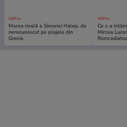
GSP.ro
GSP.ro
Marea rivală a Simonei Halep, de
Ce s-a întâmp
nerecunoscut pe plajele din
Mircea Luces
Grecia
Romradiatoa