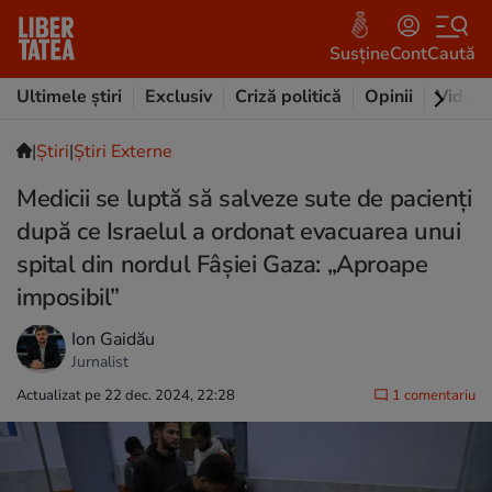
Susține
Cont
Caută
Ultimele știri
Exclusiv
Criză politică
Opinii
Video
|
Ştiri
|
Știri Externe
Medicii se luptă să salveze sute de pacienţi
după ce Israelul a ordonat evacuarea unui
spital din nordul Fâșiei Gaza: „Aproape
imposibil”
Ion Gaidău
Jurnalist
Actualizat pe 22 dec. 2024, 22:28
1 comentariu