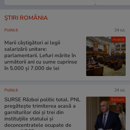
ȘTIRI ROMÂNIA
Politică
24 iul.
Analiză
Marii câștigători ai legii
salarizării unitare:
parlamentarii. Lefuri mărite în
următorii ani cu sume cuprinse
în 5.000 și 7.000 de lei
Politică
24 iul.
SURSE Război politic total. PNL
Exclusiv
pregătește trimiterea acasă a
garniturilor doi și trei din
instituțiile statului și
deconcentratele ocupate de