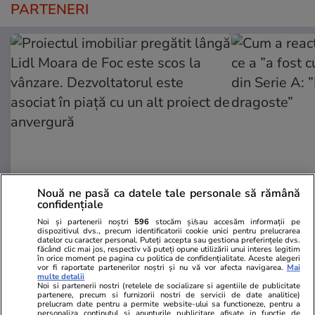
PARTENERI
Nouă ne pasă ca datele tale personale să rămână
ZiaruldeIasi.ro
Fanatik.ro
confidențiale
Proiectul imobiliar pregătit lângă
Cum a reacți
Noi și partenerii noștri
596
stocăm și/sau accesăm informații pe
Lidl Moara de Foc este scos la
a ”a fost cup
dispozitivul dvs., precum identificatorii cookie unici pentru prelucrarea
datelor cu caracter personal. Puteți accepta sau gestiona preferințele dvs.
vânzare. Dezvoltatorul este
din Serie A: 
făcând clic mai jos, respectiv vă puteți opune utilizării unui interes legitim
asociat în piață cu un alt proiect
dragoste”
în orice moment pe pagina cu politica de confidențialitate. Aceste alegeri
vor fi raportate partenerilor noștri și nu vă vor afecta navigarea.
Mai
de anvergură
multe detalii
Noi si partenerii nostri (retelele de socializare si agentiile de publicitate
partenere, precum si furnizorii nostri de servicii de date analitice)
prelucram date pentru a permite website-ului sa functioneze, pentru a
personaliza continutul si anunturile publicitare afisate in functie de