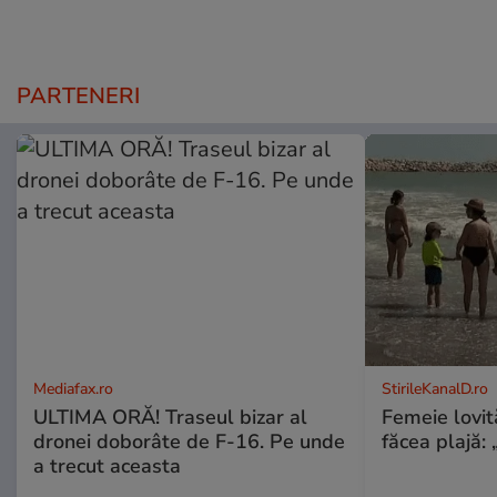
PARTENERI
Mediafax.ro
StirileKanalD.ro
ULTIMA ORĂ! Traseul bizar al
Femeie lovit
dronei doborâte de F-16. Pe unde
făcea plajă: „
a trecut aceasta