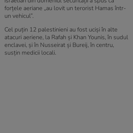
israelian din domeniul securității a spus că
forțele aeriane „au lovit un terorist Hamas într-
un vehicul”.
Cel puţin 12 palestinieni au fost ucişi în alte
atacuri aeriene, la Rafah şi Khan Younis, în sudul
enclavei, şi în Nusseirat şi Bureij, în centru,
susțin medicii locali.