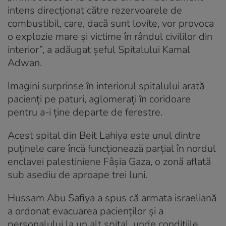
intens direcționat către rezervoarele de
combustibil, care, dacă sunt lovite, vor provoca
o explozie mare şi victime în rândul civililor din
interior”, a adăugat șeful Spitalului Kamal
Adwan.
Imagini surprinse în interiorul spitalului arată
pacienţi pe paturi, aglomeraţi în coridoare
pentru a-i ţine departe de ferestre.
Acest spital din Beit Lahiya este unul dintre
puţinele care încă funcţionează parţial în nordul
enclavei palestiniene Fâşia Gaza, o zonă aflată
sub asediu de aproape trei luni.
Hussam Abu Safiya a spus că armata israeliană
a ordonat evacuarea pacienţilor şi a
personalului la un alt spital, unde condiţiile