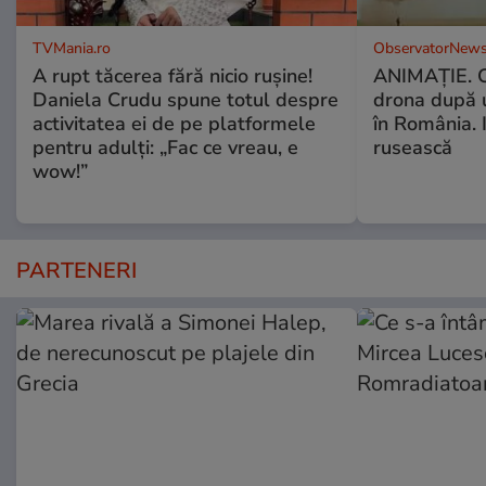
TVMania.ro
ObservatorNews
A rupt tăcerea fără nicio rușine!
ANIMAŢIE. C
Daniela Crudu spune totul despre
drona după 
activitatea ei de pe platformele
în România. In
pentru adulți: „Fac ce vreau, e
rusească
wow!”
PARTENERI