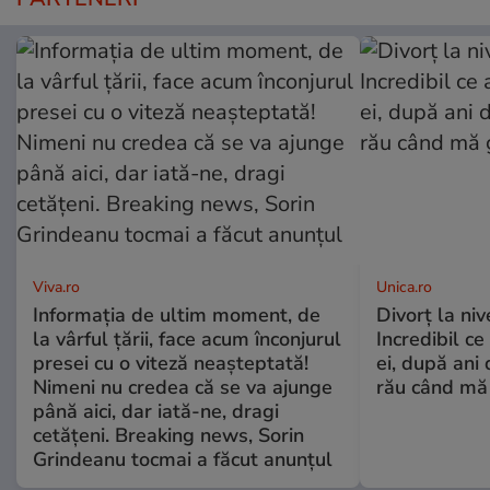
Viva.ro
Unica.ro
Informația de ultim moment, de
Divorț la nive
la vârful țării, face acum înconjurul
Incredibil ce
presei cu o viteză neașteptată!
ei, după ani 
Nimeni nu credea că se va ajunge
rău când mă
până aici, dar iată-ne, dragi
cetățeni. Breaking news, Sorin
Grindeanu tocmai a făcut anunțul