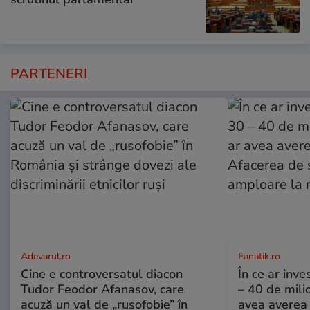
PARTENERI
Adevarul.ro
Fanatik.ro
Cine e controversatul diacon
În ce ar inv
Tudor Feodor Afanasov, care
– 40 de mili
acuză un val de „rusofobie” în
avea averea l