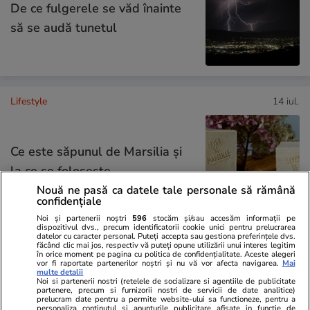
De ce fulgerele se văd înainte
să se audă tunetul
Lifestyle
14 iul.
Ce este săpunul de Marsilia și
la ce se folosește
Nouă ne pasă ca datele tale personale să rămână
confidențiale
Noi și partenerii noștri
596
stocăm și/sau accesăm informații pe
dispozitivul dvs., precum identificatorii cookie unici pentru prelucrarea
datelor cu caracter personal. Puteți accepta sau gestiona preferințele dvs.
Lifestyle
11 iul.
făcând clic mai jos, respectiv vă puteți opune utilizării unui interes legitim
în orice moment pe pagina cu politica de confidențialitate. Aceste alegeri
vor fi raportate partenerilor noștri și nu vă vor afecta navigarea.
Mai
multe detalii
Noi si partenerii nostri (retelele de socializare si agentiile de publicitate
partenere, precum si furnizorii nostri de servicii de date analitice)
Câte calorii au cireșele și ce
prelucram date pentru a permite website-ului sa functioneze, pentru a
personaliza continutul si anunturile publicitare afisate in functie de