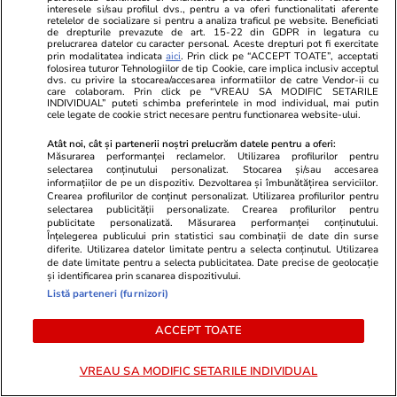
nutrienți conțin
interesele si/sau profilul dvs., pentru a va oferi functionalitati aferente
retelelor de socializare si pentru a analiza traficul pe website. Beneficiati
de drepturile prevazute de art. 15-22 din GDPR in legatura cu
prelucrarea datelor cu caracter personal. Aceste drepturi pot fi exercitate
prin modalitatea indicata
aici
. Prin click pe “ACCEPT TOATE”, acceptati
folosirea tuturor Tehnologiilor de tip Cookie, care implica inclusiv acceptul
dvs. cu privire la stocarea/accesarea informatiilor de catre Vendor-ii cu
care colaboram. Prin click pe “VREAU SA MODIFIC SETARILE
Lifestyle
14 iul.
INDIVIDUAL” puteti schimba preferintele in mod individual, mai putin
cele legate de cookie strict necesare pentru functionarea website-ului.
Atât noi, cât și partenerii noștri prelucrăm datele pentru a oferi:
Măsurarea performanței reclamelor. Utilizarea profilurilor pentru
Ce este făina de tapioca și în ce
selectarea conținutului personalizat. Stocarea și/sau accesarea
informațiilor de pe un dispozitiv. Dezvoltarea și îmbunătățirea serviciilor.
rețete poate fi folosită
Crearea profilurilor de conținut personalizat. Utilizarea profilurilor pentru
selectarea publicității personalizate. Crearea profilurilor pentru
publicitate personalizată. Măsurarea performanței conținutului.
Înțelegerea publicului prin statistici sau combinații de date din surse
diferite. Utilizarea datelor limitate pentru a selecta conținutul. Utilizarea
de date limitate pentru a selecta publicitatea. Date precise de geolocație
și identificarea prin scanarea dispozitivului.
Știri România
15:52
Listă parteneri (furnizori)
ACCEPT TOATE
Atac cibernetic masiv la ANCPI.
Sistemul de cadastru e-Terra și
VREAU SA MODIFIC SETARILE INDIVIDUAL
adresele de e-mail sunt blocate