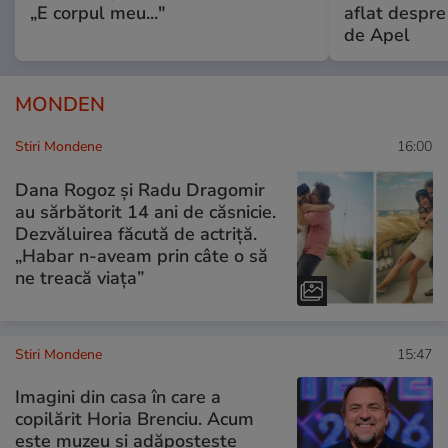
„E corpul meu..."
aflat despre
de Apel
MONDEN
Stiri Mondene
16:00
Dana Rogoz și Radu Dragomir
au sărbătorit 14 ani de căsnicie.
Dezvăluirea făcută de actriță.
„Habar n-aveam prin câte o să
ne treacă viața”
Stiri Mondene
15:47
Imagini din casa în care a
copilărit Horia Brenciu. Acum
este muzeu și adăpostește