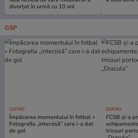
divorțat în urmă cu 10 ani
GSP
GSP.RO
GSP.RO
Împăcarea momentului în fotbal »
FCSB și-a pr
Fotografia „interzisă” care i-a dat
echipamente 
de gol
tricouri porto
„Dracula”