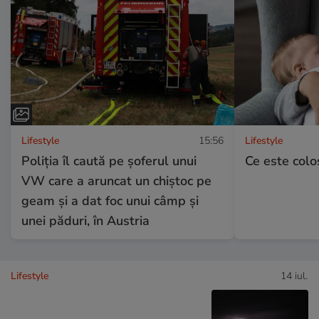
Lifestyle
15:56
Lifestyle
Poliția îl caută pe șoferul unui
Ce este colos
VW care a aruncat un chiștoc pe
geam și a dat foc unui câmp și
unei păduri, în Austria
Lifestyle
14 iul.