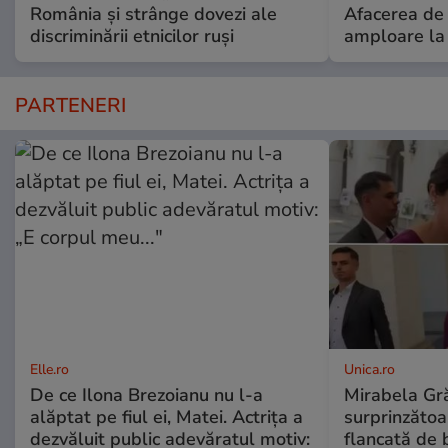
România și strânge dovezi ale
Afacerea de 
discriminării etnicilor ruși
amploare la 
PARTENERI
Elle.ro
Unica.ro
De ce Ilona Brezoianu nu l-a
Mirabela Gră
alăptat pe fiul ei, Matei. Actrița a
surprinzătoar
dezvăluit public adevăratul motiv:
flancată de 