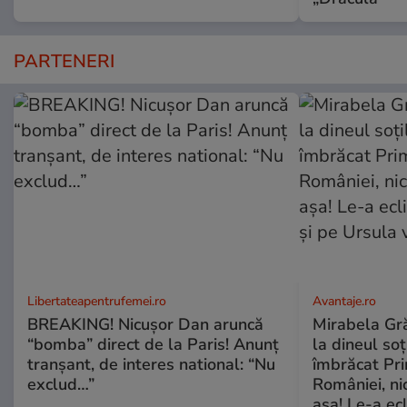
PARTENERI
Libertateapentrufemei.ro
Avantaje.ro
BREAKING! Nicușor Dan aruncă
Mirabela Grăd
“bomba” direct de la Paris! Anunț
la dineul so
tranșant, de interes national: “Nu
îmbrăcat Pr
exclud…”
României, ni
așa! Le-a ec