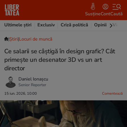
Susține
Cont
Caută
Ultimele știri
Exclusiv
Criză politică
Opinii
Video
|
Ştiri
|
Locuri de muncă
Ce salarii se câștigă în design grafic? Cât
primește un desenator 3D vs un art
director
Daniel Ionașcu
Senior Reporter
15 iun. 2026, 10:00
Comentează