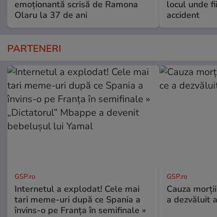
emoționantă scrisă de Ramona
locul unde fi
Olaru la 37 de ani
accident
PARTENERI
GSP.ro
GSP.ro
Internetul a explodat! Cele mai
Cauza morții
tari meme-uri după ce Spania a
a dezvăluit 
învins-o pe Franța în semifinale »