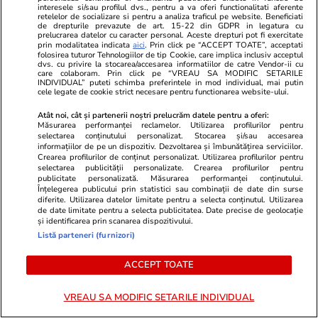
Armin Nicoară, filmat în timp ce
Doliu în lume
interesele si/sau profilul dvs., pentru a va oferi functionalitati aferente
încerca să sărute o altă femeie!
România. A 
retelelor de socializare si pentru a analiza traficul pe website. Beneficiati
de drepturile prevazute de art. 15-22 din GDPR in legatura cu
Saxofonistul s-a ales cu un val de
realizatoare 
prelucrarea datelor cu caracter personal. Aceste drepturi pot fi exercitate
prin modalitatea indicata
aici
. Prin click pe “ACCEPT TOATE”, acceptati
critici: „Să îți fie jenă!”
din echipa A
folosirea tuturor Tehnologiilor de tip Cookie, care implica inclusiv acceptul
dvs. cu privire la stocarea/accesarea informatiilor de catre Vendor-ii cu
care colaboram. Prin click pe “VREAU SA MODIFIC SETARILE
INDIVIDUAL” puteti schimba preferintele in mod individual, mai putin
cele legate de cookie strict necesare pentru functionarea website-ului.
POLITIC
Atât noi, cât și partenerii noștri prelucrăm datele pentru a oferi:
Măsurarea performanței reclamelor. Utilizarea profilurilor pentru
Politică
17:00
selectarea conținutului personalizat. Stocarea și/sau accesarea
informațiilor de pe un dispozitiv. Dezvoltarea și îmbunătățirea serviciilor.
Analiză
Crearea profilurilor de conținut personalizat. Utilizarea profilurilor pentru
Culisele războiului fratricid din
selectarea publicității personalizate. Crearea profilurilor pentru
PNL. Liniile roșii care au fost
publicitate personalizată. Măsurarea performanței conținutului.
depășite: „Sunt decizii politice
Înțelegerea publicului prin statistici sau combinații de date din surse
diferite. Utilizarea datelor limitate pentru a selecta conținutul. Utilizarea
unde nimeni nu are voie să
de date limitate pentru a selecta publicitatea. Date precise de geolocație
interfereze”
și identificarea prin scanarea dispozitivului.
Listă parteneri (furnizori)
ACCEPT TOATE
Politică
14:00
VREAU SA MODIFIC SETARILE INDIVIDUAL
Gestul făcut de Nicușor Dan la