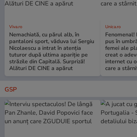
Viva.ro
Unica.ro
Nemachiată, cu părul alb, în
Fenomenal! 
pantaloni sport, văduva lui Sergiu
pus în umbră
Nicolaescu a intrat în atenția
femei ale pl
tuturor după ultima apariție pe
creat o adev
străzile din Capitală. Surpriză!
internet cu o
Alături DE CINE a apărut
care a stârni
GSP