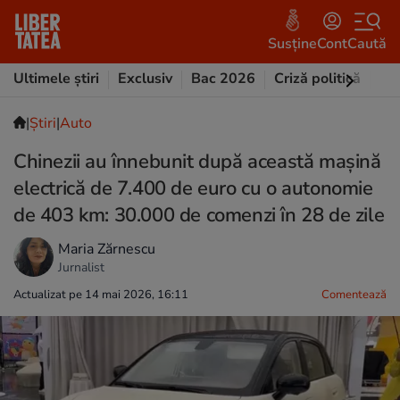
Susține
Cont
Caută
Ultimele știri
Exclusiv
Bac 2026
Criză politică
Opi
|
Ştiri
|
Auto
Chinezii au înnebunit după această mașină
electrică de 7.400 de euro cu o autonomie
de 403 km: 30.000 de comenzi în 28 de zile
Maria Zărnescu
Jurnalist
Actualizat pe 14 mai 2026, 16:11
Comentează