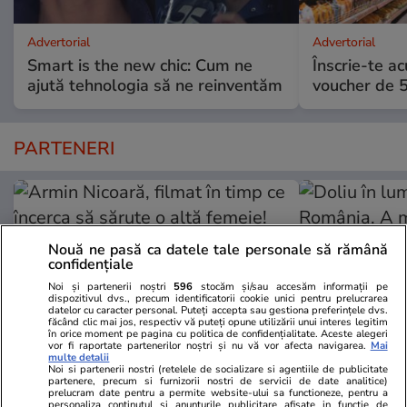
Advertorial
Advertorial
Smart is the new chic: Cum ne
Înscrie-te ac
ajută tehnologia să ne reinventăm
voucher de 5
PARTENERI
Nouă ne pasă ca datele tale personale să rămână
confidențiale
Noi și partenerii noștri
596
stocăm și/sau accesăm informații pe
dispozitivul dvs., precum identificatorii cookie unici pentru prelucrarea
datelor cu caracter personal. Puteți accepta sau gestiona preferințele dvs.
făcând clic mai jos, respectiv vă puteți opune utilizării unui interes legitim
în orice moment pe pagina cu politica de confidențialitate. Aceste alegeri
vor fi raportate partenerilor noștri și nu vă vor afecta navigarea.
Mai
multe detalii
Noi si partenerii nostri (retelele de socializare si agentiile de publicitate
partenere, precum si furnizorii nostri de servicii de date analitice)
Wowbiz.ro
Redactia.ro
prelucram date pentru a permite website-ului sa functioneze, pentru a
personaliza continutul si anunturile publicitare afisate in functie de