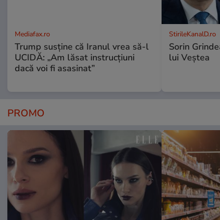
Mediafax.ro
StirileKanalD.ro
Trump susține că Iranul vrea să-l
Sorin Grinde
UCIDĂ: „Am lăsat instrucțiuni
lui Veștea
dacă voi fi asasinat”
PROMO