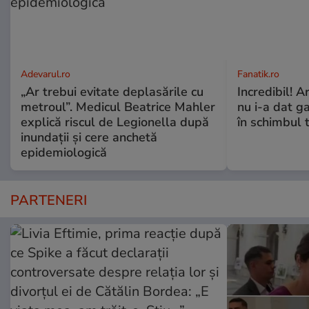
Adevarul.ro
Fanatik.ro
„Ar trebui evitate deplasările cu
Incredibil! A
metroul”. Medicul Beatrice Mahler
nu i-a dat g
explică riscul de Legionella după
în schimbul t
inundații și cere anchetă
epidemiologică
PARTENERI