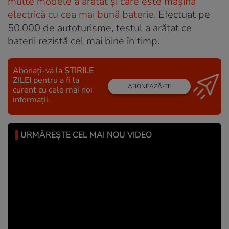
multe modele a arătat și care este mașina
electrică cu cea mai bună baterie
. Efectuat pe
50.000 de autoturisme, testul a arătat ce
baterii rezistă cel mai bine în timp.
Abonați-vă la
ȘTIRILE
ZILEI
pentru a fi la
ABONEAZĂ-TE
curent cu cele mai noi
informații.
URMĂREȘTE CEL MAI NOU VIDEO