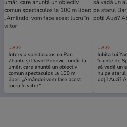
GSP.ro
GSP.ro
Interviu spectaculos cu Pan
Iubita lui Ya
Zhanle și David Popovici, umăr la
înainte de S
umăr, care anunță un obiectiv
să vadă un a
comun spectaculos la 100 m
nu pe starul 
liber: „Amândoi vom face acest
poți! Auzi? A
lucru în viitor”