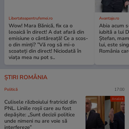
Libertateapentrufemei.ro
Avantaje.ro
Wow! Mara Bănică, fix ca o
Abia acum s-
leoaică în direct! A dat afară din
iubită a lui 
emisiune o cântăreață! Ce a scos-
Ștefan, mama 
o din minți? ”Vă rog să mi-o
lui, este si
scoateți din direct! Niciodată în
România care
viața mea nu pot s..
ȘTIRI ROMÂNIA
Politică
17:00
Analiză
Culisele războiului fratricid din
PNL. Liniile roșii care au fost
depășite: „Sunt decizii politice
unde nimeni nu are voie să
interfereze”