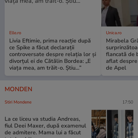
Elle.ro
Unica.ro
Livia Eftimie, prima reacție după
Mirabela Gră
ce Spike a făcut declarații
surprinzătoar
controversate despre relația lor și
flancată de 
divorțul ei de Cătălin Bordea: „E
aflat despre
viața mea, am trăit-o. Știu…”
de Apel
MONDEN
Stiri Mondene
17:50
La ce liceu va studia Andreas,
fiul Deei Maxer, după examenul
de admitere. Mama lui a făcut