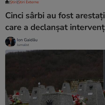
|
Ştiri
|
Știri Externe
Cinci sârbi au fost aresta
care a declanșat interven
Ion Gaidău
Jurnalist