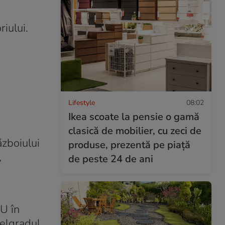
riului.
Lifestyle
08:02
Ikea scoate la pensie o gamă
clasică de mobilier, cu zeci de
ăzboiului
produse, prezentă pe piață
,
de peste 24 de ani
NU în
Belgradul