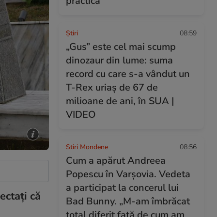
practică
Ştiri
08:59
„Gus” este cel mai scump
dinozaur din lume: suma
record cu care s-a vândut un
T-Rex uriaș de 67 de
milioane de ani, în SUA |
VIDEO
Stiri Mondene
08:56
Cum a apărut Andreea
Popescu în Varșovia. Vedeta
a participat la concerul lui
ectați că
Bad Bunny. „M-am îmbrăcat
total diferit față de cum am