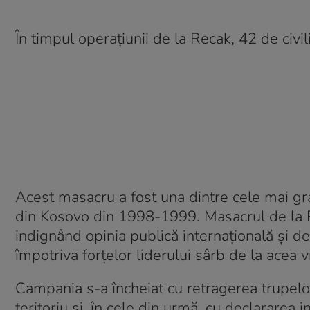
În timpul operațiunii de la Recak, 42 ​​de civil
Acest masacru a fost una dintre cele mai gra
din Kosovo din 1998-1999. Masacrul de la Re
indignând opinia publică internațională 
împotriva forțelor liderului sârb de la acea
Campania s-a încheiat cu retragerea trupelo
teritoriu și, în cele din urmă, cu declararea