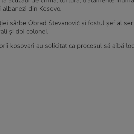
 la acuzații de crimă, tortură, tratamente inum
li albanezi din Kosovo.
iției sârbe Obrad Stevanović și fostul șef al serv
i și doi colonei.
orii kosovari au solicitat ca procesul să aibă loc