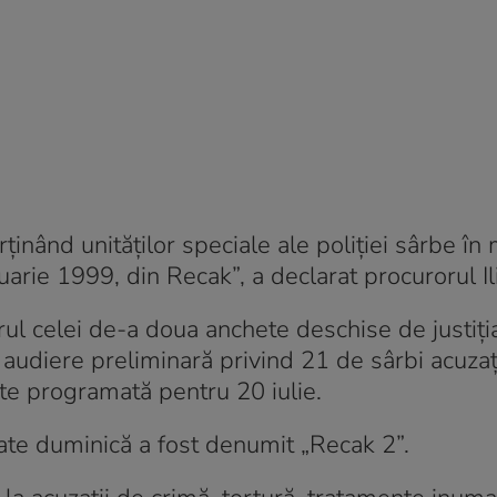
ținând unităților speciale ale poliției sârbe î
uarie 1999, din Recak”, a declarat procurorul Il
adrul celei de-a doua anchete deschise de justiți
audiere preliminară privind 21 de sârbi acuzați
 este programată pentru 20 iulie.
tate duminică a fost denumit „Recak 2”.