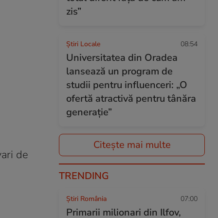
zis”
Știri Locale
08:54
Universitatea din Oradea
lansează un program de
studii pentru influenceri: „O
ofertă atractivă pentru tânăra
generație”
Citește mai multe
vari de
TRENDING
Știri România
07:00
Primarii milionari din Ilfov,