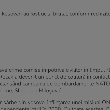
i kosovari au fost uciși brutal, conform rechizito
ve crime comise împotriva civililor în timpul r
cak a devenit un punct de cotitură în conflict
și declanșând campania de bombardamente NATO
 vreme, Slobodan Miloșević.
r sârbe din Kosovo, înființarea unei misiuni O
 independenței țării în 2008. Cu toate acestea, 