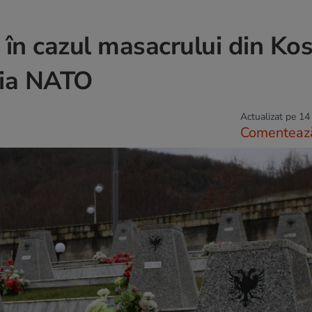
ți în cazul masacrului din Ko
ția NATO
Actualizat pe 14
Comenteaz