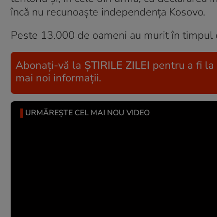
încă nu recunoaște independența Kosovo.
Peste 13.000 de oameni au murit în timpul co
Abonați-vă la
ȘTIRILE ZILEI
pentru a fi la
mai noi informații.
URMĂREȘTE CEL MAI NOU VIDEO