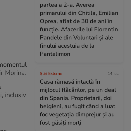
partea a 2-a. Averea
primarului din Chitila, Emilian
Oprea, aflat de 30 de ani în
funcție. Afacerile lui Florentin
Pandele din Voluntari și ale
finului acestuia de la
Pantelimon
n momentul
ir Morina.
Știri Externe
14 iul.
Casa rămasă intactă în
a
mijlocul flăcărilor, pe un deal
, inclusiv
din Spania. Proprietarii, doi
belgieni, au fugit când a luat
foc vegetația dimprejur și au
fost găsiți morți