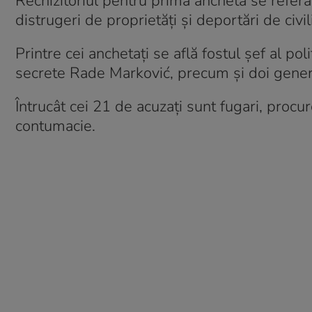
Rechizitoriul pentru prima anchetă se referă
distrugeri de proprietăți și deportări de civi
Printre cei anchetați se află fostul șef al pol
secrete Rade Marković, precum și doi general
Întrucât cei 21 de acuzați sunt fugari, procur
contumacie.