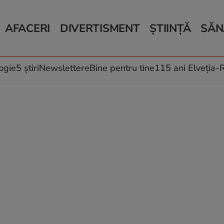
AFACERI
DIVERTISMENT
ȘTIINȚĂ
SĂN
Bani și Afaceri
Monden
Știri Știință
Știri 
Auto
Horoscop
Schimbări climati
Relații
Locuri de muncă
Muzică și Filme
Rețete
ogie
5 știri
Newslettere
Bine pentru tine
115 ani Elveția
Imobiliare.ro
Vacanțe și Cultură
Fructe
eJobs.ro
Îngriji