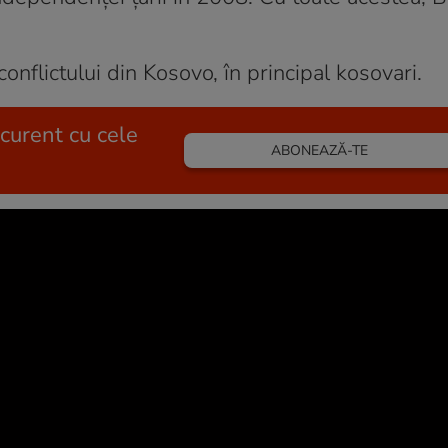
nflictului din Kosovo, în principal kosovari.
 curent cu cele
ABONEAZĂ-TE