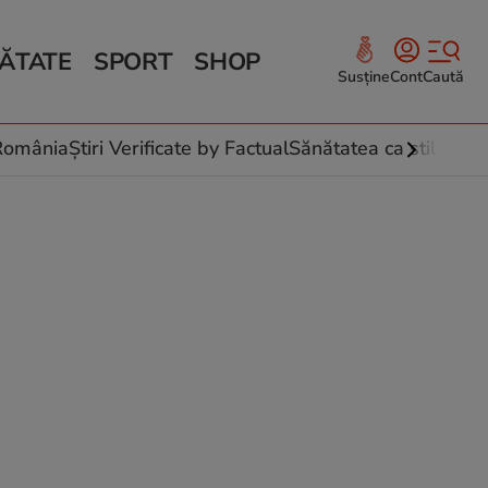
ĂTATE
SPORT
SHOP
Susține
Cont
Caută
Sănătate și Fitness
ce
 culinare
-România
Știri Verificate by Factual
Sănătatea ca stil de vi
 și legume
rea plantelor