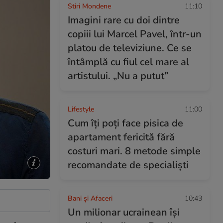
Stiri Mondene
11:10
Imagini rare cu doi dintre
copiii lui Marcel Pavel, într-un
platou de televiziune. Ce se
întâmplă cu fiul cel mare al
artistului. „Nu a putut”
Lifestyle
11:00
Cum îți poți face pisica de
apartament fericită fără
costuri mari. 8 metode simple
recomandate de specialiști
Bani și Afaceri
10:43
Un milionar ucrainean își