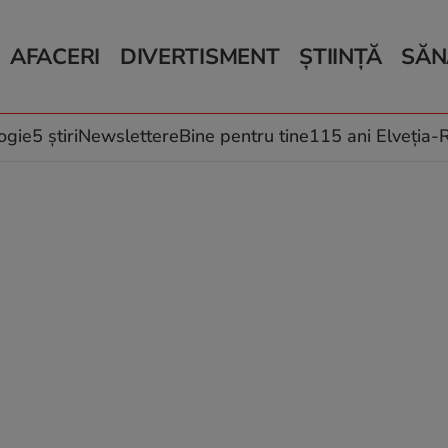
AFACERI
DIVERTISMENT
ȘTIINȚĂ
SĂN
Bani și Afaceri
Monden
Știri Știință
Știri 
Auto
Horoscop
Schimbări climati
Relații
Locuri de muncă
Muzică și Filme
Rețete
ogie
5 știri
Newslettere
Bine pentru tine
115 ani Elveția
Imobiliare.ro
Vacanțe și Cultură
Fructe
eJobs.ro
Îngriji