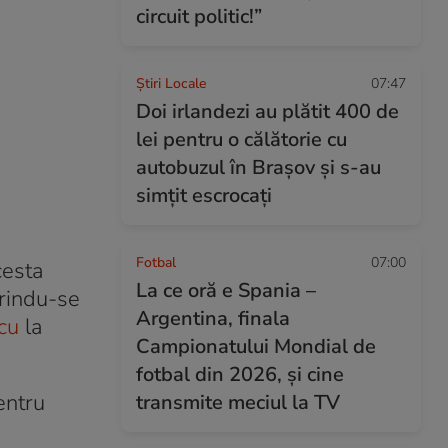
circuit politic!”
Știri Locale
07:47
Doi irlandezi au plătit 400 de
lei pentru o călătorie cu
autobuzul în Brașov și s-au
simțit escrocați
Fotbal
07:00
cesta
La ce oră e Spania –
erindu-se
Argentina, finala
cu
la
Campionatului Mondial de
fotbal din 2026, și cine
entru
transmite meciul la TV