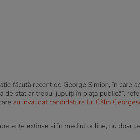
arație făcută recent de George Simion, în care a
de stat ar trebui jupuiți în piața publică”, ref
 care
au invalidat candidatura lui Călin Georges
mpetențe extinse și în mediul online, nu doar p