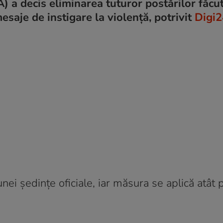
) a decis eliminarea tuturor postărilor făcu
mesaje de instigare la violență, potrivit
Digi2
unei ședințe oficiale, iar măsura se aplică atât 