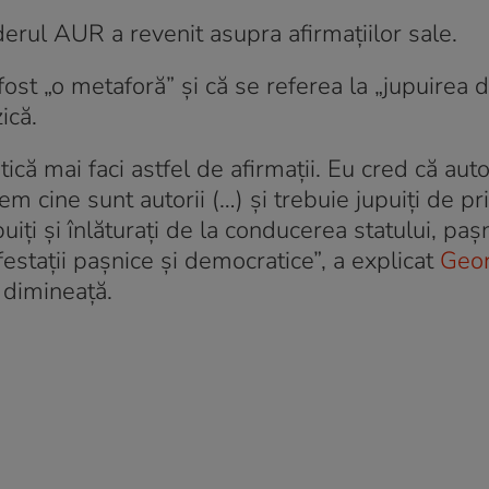
iderul AUR a revenit asupra afirmațiilor sale.
ost „o metaforă” și că se referea la „jupuirea 
izică.
că mai faci astfel de afirmații. Eu cred că autori
 cine sunt autorii (…) și trebuie jupuiți de priv
uiți și înlăturați de la conducerea statului, pașn
stații pașnice și democratice”, a explicat
Geo
 dimineață.