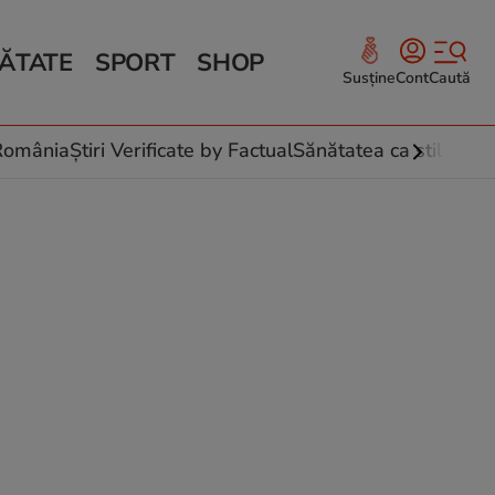
ĂTATE
SPORT
SHOP
Susține
Cont
Caută
Sănătate și Fitness
ce
 culinare
-România
Știri Verificate by Factual
Sănătatea ca stil de vi
 și legume
rea plantelor