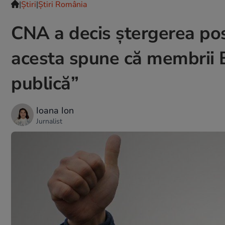
|
Ştiri
|
Știri România
CNA a decis ștergerea pos
acesta spune că membrii BE
publică”
Ioana Ion
Jurnalist