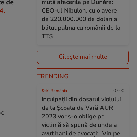
te de
mută afacerile pe Dunăre:
4.
CEO-ul Nibulon, cu o avere
de 220.000.000 de dolari a
bătut palma cu românii de la
TTS
Citește mai multe
TRENDING
Știri România
07:00
Inculpații din dosarul violului
de la Școala de Vară AUR
pe
2023 vor s-o oblige pe
victimă să spună de unde a
avut bani de avocați: „Vin pe