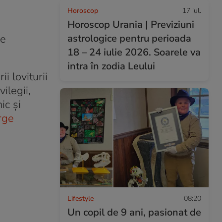
Horoscop
17 iul.
Horoscop Urania | Previziuni
de
astrologice pentru perioada
18 – 24 iulie 2026. Soarele va
intra în zodia Leului
i loviturii
ilegii,
ic și
rge
Lifestyle
08:20
Un copil de 9 ani, pasionat de