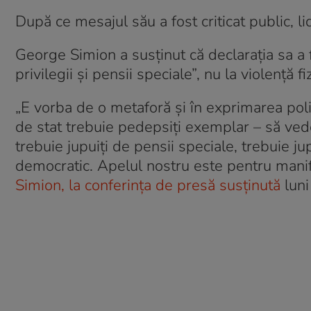
După ce mesajul său a fost criticat public, l
George Simion a susținut că declarația sa a f
privilegii și pensii speciale”, nu la violență f
„E vorba de o metaforă și în exprimarea politi
de stat trebuie pedepsiți exemplar – să vedem
trebuie jupuiți de pensii speciale, trebuie jup
democratic. Apelul nostru este pentru manife
Simion, la conferința de presă susținută
luni