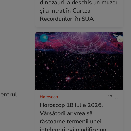
dinozauri, a deschis un muzeu
și a intrat în Cartea
Recordurilor, în SUA
entrul
Horoscop
17 iul.
Horoscop 18 iulie 2026.
Vărsătorii ar vrea să
răstoarne termenii unei
înțelegeri, să modifice un