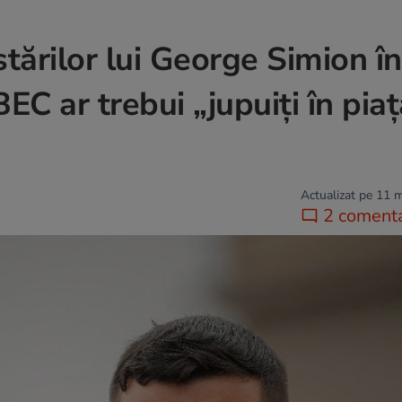
tărilor lui George Simion în
C ar trebui „jupuiți în piaț
Actualizat pe 11 
2 comenta