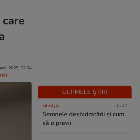
 care
a
mart. 2025, 02:04
rii
ULTIMELE ȘTIRI
Lifestyle
11:12
Semnele deshidratării și cum
să o previi