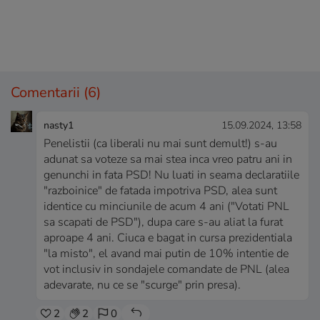
Comentarii
(6)
nasty1
15.09.2024, 13:58
Penelistii (ca liberali nu mai sunt demult!) s-au
adunat sa voteze sa mai stea inca vreo patru ani in
genunchi in fata PSD! Nu luati in seama declaratiile
"razboinice" de fatada impotriva PSD, alea sunt
identice cu minciunile de acum 4 ani ("Votati PNL
sa scapati de PSD"), dupa care s-au aliat la furat
aproape 4 ani. Ciuca e bagat in cursa prezidentiala
"la misto", el avand mai putin de 10% intentie de
vot inclusiv in sondajele comandate de PNL (alea
adevarate, nu ce se "scurge" prin presa).
2
2
0