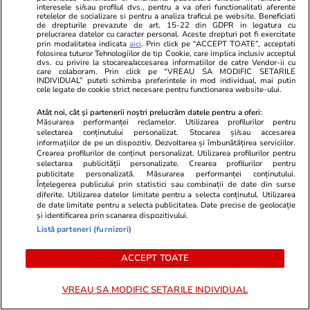
interesele si/sau profilul dvs., pentru a va oferi functionalitati aferente
GSP
retelelor de socializare si pentru a analiza traficul pe website. Beneficiati
de drepturile prevazute de art. 15-22 din GDPR in legatura cu
prelucrarea datelor cu caracter personal. Aceste drepturi pot fi exercitate
prin modalitatea indicata
aici
. Prin click pe “ACCEPT TOATE”, acceptati
folosirea tuturor Tehnologiilor de tip Cookie, care implica inclusiv acceptul
dvs. cu privire la stocarea/accesarea informatiilor de catre Vendor-ii cu
care colaboram. Prin click pe “VREAU SA MODIFIC SETARILE
INDIVIDUAL” puteti schimba preferintele in mod individual, mai putin
cele legate de cookie strict necesare pentru functionarea website-ului.
Atât noi, cât și partenerii noștri prelucrăm datele pentru a oferi:
Măsurarea performanței reclamelor. Utilizarea profilurilor pentru
selectarea conținutului personalizat. Stocarea și/sau accesarea
informațiilor de pe un dispozitiv. Dezvoltarea și îmbunătățirea serviciilor.
Crearea profilurilor de conținut personalizat. Utilizarea profilurilor pentru
selectarea publicității personalizate. Crearea profilurilor pentru
publicitate personalizată. Măsurarea performanței conținutului.
Înțelegerea publicului prin statistici sau combinații de date din surse
GSP.RO
GSP.RO
diferite. Utilizarea datelor limitate pentru a selecta conținutul. Utilizarea
de date limitate pentru a selecta publicitatea. Date precise de geolocație
I-a murit tatăl, 7 luni mai târziu
Ce se ascund
și identificarea prin scanarea dispozitivului.
fratele, și a decis să-și încheie
Locul unde s-
Listă parteneri (furnizori)
cariera de succes » Fostul
șters din ist
internațional este astăzi grădinar
de ani, cu 7
ACCEPT TOATE
VREAU SA MODIFIC SETARILE INDIVIDUAL
PARTENERI