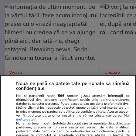
Viva.ro
Unica.ro
Informația de ultim moment, de
Divorț la nive
Nouă ne pasă ca datele tale personale să rămână
la vârful țării, face acum înconjurul
Incredibil ce
confidențiale
presei cu o viteză neașteptată!
ei, după ani 
Noi și partenerii noștri
596
stocăm și/sau accesăm informații pe
Nimeni nu credea că se va ajunge
rău când mă
dispozitivul dvs., precum identificatorii cookie unici pentru prelucrarea
datelor cu caracter personal. Puteți accepta sau gestiona preferințele dvs.
până aici, dar iată-ne, dragi
făcând clic mai jos, respectiv vă puteți opune utilizării unui interes legitim
în orice moment pe pagina cu politica de confidențialitate. Aceste alegeri
cetățeni. Breaking news, Sorin
vor fi raportate partenerilor noștri și nu vă vor afecta navigarea.
Mai
Grindeanu tocmai a făcut anunțul
multe detalii
Noi si partenerii nostri (retelele de socializare si agentiile de publicitate
partenere, precum si furnizorii nostri de servicii de date analitice)
prelucram date pentru a permite website-ului sa functioneze, pentru a
personaliza continutul si anunturile publicitare afisate in functie de