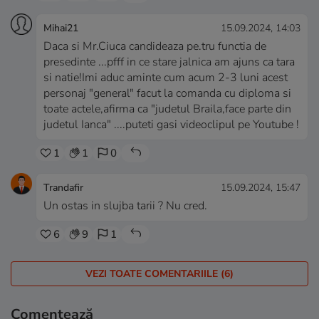
Mihai21
15.09.2024, 14:03
Daca si Mr.Ciuca candideaza pe.tru functia de
presedinte ...pfff in ce stare jalnica am ajuns ca tara
si natie!Imi aduc aminte cum acum 2-3 luni acest
personaj "general" facut la comanda cu diploma si
toate actele,afirma ca "judetul Braila,face parte din
judetul Ianca" ....puteti gasi videoclipul pe Youtube !
1
1
0
Trandafir
15.09.2024, 15:47
Un ostas in slujba tarii ? Nu cred.
6
9
1
VEZI TOATE COMENTARIILE (6)
Comentează