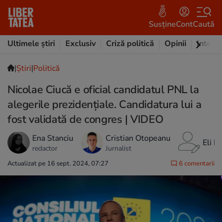
Susține
Cont
Caută
Ultimele știri
Exclusiv
Criză politică
Opinii
Intervi
|
Ştiri
|
Politică
Nicolae Ciucă e oficial candidatul PNL la
alegerile prezidențiale. Candidatura lui a
fost validată de congres | VIDEO
Ena Stanciu
Cristian Otopeanu
Eli D
redactor
Jurnalist
Actualizat pe 16 sept. 2024, 07:27
6 comentarii