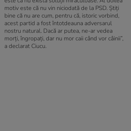
este că nu există soluţii miraculoase. Al doilea
motiv este că nu vin niciodată de la PSD. Ştiţi
bine că nu are cum, pentru că, istoric vorbind,
acest partid a fost întotdeauna adversarul
nostru natural. Dacă ar putea, ne-ar vedea
morţi, îngropaţi, dar nu mor caii când vor câinii”,
a declarat Ciucu.