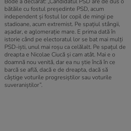
Bode a declarat: „Candidatul PSD are de dus o
bătăile cu fostul preşedinte PSD, acum
independent şi fostul lor copil de mingi pe
stadioane, acum extremist. Pe spaţiul stângii,
aşadar, e aglomeraţie mare. E prima dată în
istorie când pe electoratul lor se bat mai mulţi
PSD-işti, unul mai roşu ca celălalt. Pe spaţul de
dreapta e Nicolae Ciucă şi cam atât. Mai e o
doamnă nou venită, dar ea nu ştie încă în ce
barcă se află, dacă e de dreapta, dacă să
câştige voturile progresiştilor sau voturile
suveraniştilor”.