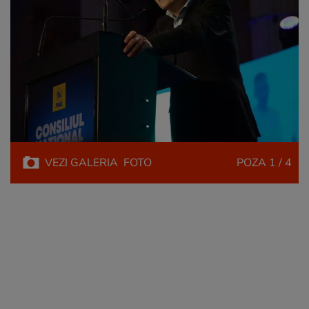
VEZI
GALERIA
FOTO
POZA
1 / 4