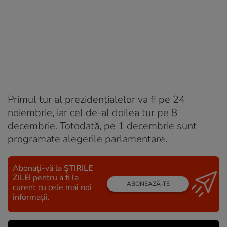
Primul tur al prezidențialelor va fi pe 24
noiembrie, iar cel de-al doilea tur pe 8
decembrie. Totodată, pe 1 decembrie sunt
programate alegerile parlamentare.
Abonați-vă la
ȘTIRILE
ZILEI
pentru a fi la
ABONEAZĂ-TE
curent cu cele mai noi
informații.