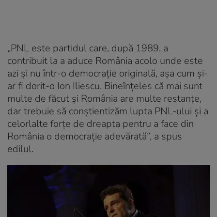
„PNL este partidul care, după 1989, a
contribuit la a aduce România acolo unde este
azi și nu într-o democrație originală, așa cum și-
ar fi dorit-o Ion Iliescu. Bineînțeles că mai sunt
multe de făcut și România are multe restanțe,
dar trebuie să conştientizăm lupta PNL-ului şi a
celorlalte forţe de dreapta pentru a face din
România o democraţie adevărată”, a spus
edilul.