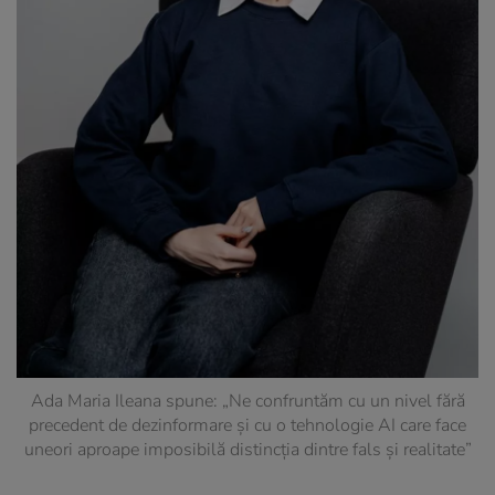
Ada Maria Ileana spune: „Ne confruntăm cu un nivel fără
precedent de dezinformare și cu o tehnologie AI care face
uneori aproape imposibilă distincția dintre fals și realitate”