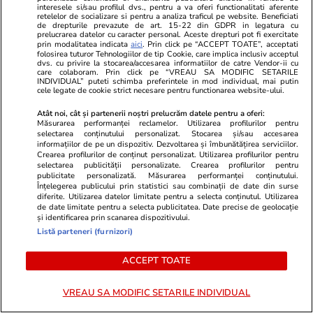
interesele si/sau profilul dvs., pentru a va oferi functionalitati aferente
însăși dinamica de lucru a acestui Panel. Am
retelelor de socializare si pentru a analiza traficul pe website. Beneficiati
de drepturile prevazute de art. 15-22 din GDPR in legatura cu
văzut oameni provenind din medii diametral
prelucrarea datelor cu caracter personal. Aceste drepturi pot fi exercitate
prin modalitatea indicata
aici
. Prin click pe “ACCEPT TOATE”, acceptati
opuse, cu venituri, vârste și convingeri complet
folosirea tuturor Tehnologiilor de tip Cookie, care implica inclusiv acceptul
dvs. cu privire la stocarea/accesarea informatiilor de catre Vendor-ii cu
diferite, stând la aceeași masă și găsind soluții
care colaboram. Prin click pe “VREAU SA MODIFIC SETARILE
INDIVIDUAL” puteti schimba preferintele in mod individual, mai putin
comune. Experiența mi-a reconfirmat că, deși în
cele legate de cookie strict necesare pentru functionarea website-ului.
viața de zi cu zi trăim adesea în bule separate,
Atât noi, cât și partenerii noștri prelucrăm datele pentru a oferi:
gestionarea unei crize nu este un sport
Măsurarea performanței reclamelor. Utilizarea profilurilor pentru
selectarea conținutului personalizat. Stocarea și/sau accesarea
individual. Indiferent cine suntem, trecerea cu
informațiilor de pe un dispozitiv. Dezvoltarea și îmbunătățirea serviciilor.
Crearea profilurilor de conținut personalizat. Utilizarea profilurilor pentru
bine printr-un șoc major necesită implicarea
selectarea publicității personalizate. Crearea profilurilor pentru
fiecăruia dintre noi. Împreună suntem, la modul
publicitate personalizată. Măsurarea performanței conținutului.
Înțelegerea publicului prin statistici sau combinații de date din surse
cel mai pragmatic și concret, mult mai puternici.
diferite. Utilizarea datelor limitate pentru a selecta conținutul. Utilizarea
de date limitate pentru a selecta publicitatea. Date precise de geolocație
și identificarea prin scanarea dispozitivului.
Sesiunea online care abia s-a încheiat a fost una
Listă parteneri (furnizori)
de lucru aplicat, în care grupurile de cetățeni au
ACCEPT TOATE
transformat brainstormingul din prima etapă în
drafturi de recomandări.
VREAU SA MODIFIC SETARILE INDIVIDUAL