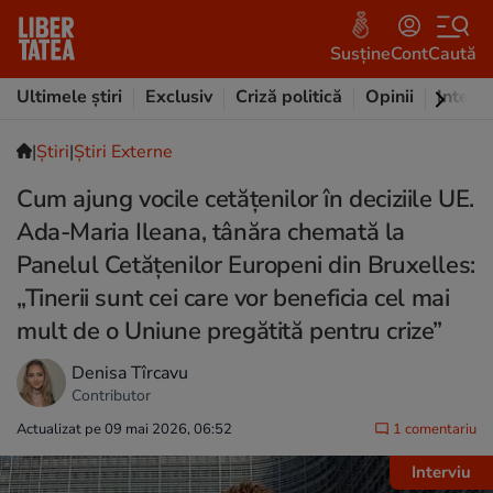
Susține
Cont
Caută
Ultimele știri
Exclusiv
Criză politică
Opinii
Intervi
|
Ştiri
|
Știri Externe
Cum ajung vocile cetățenilor în deciziile UE.
Ada-Maria Ileana, tânăra chemată la
Panelul Cetățenilor Europeni din Bruxelles:
„Tinerii sunt cei care vor beneficia cel mai
mult de o Uniune pregătită pentru crize”
Denisa Tîrcavu
Contributor
Actualizat pe 09 mai 2026, 06:52
1 comentariu
Interviu