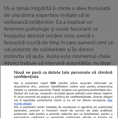
Mi-a rămas întipărită în minte o idee formulată
de una dintre expertele invitate să le
vorbească cetățenilor. Ea a explicat un
fenomen psihologic și social fascinant: la
începutul absolut oricărei crize, există o
fereastră scurtă de timp în care oamenii simt un
val puternic de solidaritate și își doresc
instinctiv să ajute. Acela este momentul-cheie.
Atunci trebuie să intervină autoritățile, nu doar
cu măsuri tehnice și interdicții, ci exact cu
Nouă ne pasă ca datele tale personale să rămână
instrumente pentru a capta, canaliza și încuraja
confidențiale
această dorință de întrajutorare. Dacă
Noi și partenerii noștri
596
stocăm și/sau accesăm informații pe
dispozitivul dvs., precum identificatorii cookie unici pentru prelucrarea
autoritățile ratează acel moment, panica,
datelor cu caracter personal. Puteți accepta sau gestiona preferințele dvs.
făcând clic mai jos, respectiv vă puteți opune utilizării unui interes legitim
dezinformarea și individualismul preiau
în orice moment pe pagina cu politica de confidențialitate. Aceste alegeri
vor fi raportate partenerilor noștri și nu vă vor afecta navigarea.
Mai
controlul.
multe detalii
Noi si partenerii nostri (retelele de socializare si agentiile de publicitate
partenere, precum si furnizorii nostri de servicii de date analitice)
prelucram date pentru a permite website-ului sa functioneze, pentru a
A doua lecție, strâns legată de prima, vine din
personaliza continutul si anunturile publicitare afisate in functie de