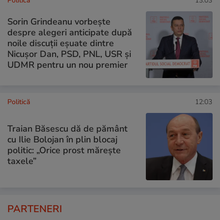
Politică
13:03
Sorin Grindeanu vorbește
despre alegeri anticipate după
noile discuții eșuate dintre
Nicușor Dan, PSD, PNL, USR și
UDMR pentru un nou premier
Politică
12:03
Traian Băsescu dă de pământ
cu Ilie Bolojan în plin blocaj
politic: „Orice prost mărește
taxele”
PARTENERI