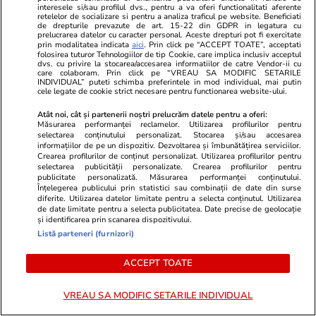
arestarea preventivă cerută de DIICOT și i-a
interesele si/sau profilul dvs., pentru a va oferi functionalitati aferente
retelelor de socializare si pentru a analiza traficul pe website. Beneficiati
de drepturile prevazute de art. 15-22 din GDPR in legatura cu
scos și controlul judiciar
prelucrarea datelor cu caracter personal. Aceste drepturi pot fi exercitate
prin modalitatea indicata
aici
. Prin click pe “ACCEPT TOATE”, acceptati
folosirea tuturor Tehnologiilor de tip Cookie, care implica inclusiv acceptul
dvs. cu privire la stocarea/accesarea informatiilor de catre Vendor-ii cu
Știri România
07:00
care colaboram. Prin click pe “VREAU SA MODIFIC SETARILE
INDIVIDUAL” puteti schimba preferintele in mod individual, mai putin
Primarii milionari din Ilfov – partea 1.
cele legate de cookie strict necesare pentru functionarea website-ului.
Gheorghe Pistol de la Buftea deține 66 de
Atât noi, cât și partenerii noștri prelucrăm datele pentru a oferi:
Măsurarea performanței reclamelor. Utilizarea profilurilor pentru
terenuri intravilane, cu un total de 214.000 de
selectarea conținutului personalizat. Stocarea și/sau accesarea
informațiilor de pe un dispozitiv. Dezvoltarea și îmbunătățirea serviciilor.
metri pătrați. Averea și afacerile edililor din
Crearea profilurilor de conținut personalizat. Utilizarea profilurilor pentru
selectarea publicității personalizate. Crearea profilurilor pentru
Otopeni, Bragadiru și Popești-Leordeni
publicitate personalizată. Măsurarea performanței conținutului.
Înțelegerea publicului prin statistici sau combinații de date din surse
diferite. Utilizarea datelor limitate pentru a selecta conținutul. Utilizarea
de date limitate pentru a selecta publicitatea. Date precise de geolocație
Știri România
12 iul.
și identificarea prin scanarea dispozitivului.
Listă parteneri (furnizori)
Precizările făcute de Comisia Europeană în
cazul azilelor ilegale din Bihor, înainte ca
ACCEPT TOATE
magistrații Curții de Apel București să ia
decizia în cazul lui Viorel Pașca
VREAU SA MODIFIC SETARILE INDIVIDUAL