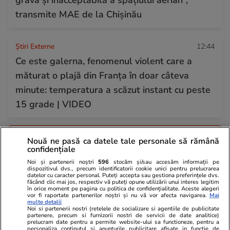
transmite MAE de la Chișinău
Știri Externe
12:44
Ce este galerna, fenomenul violent care a
măturat o plajă din Franța în doar câteva
minute: temperatura a scăzut instant cu peste
15 grade | VIDEO
Citește mai multe
Nouă ne pasă ca datele tale personale să rămână
confidențiale
Noi și partenerii noștri
596
stocăm și/sau accesăm informații pe
TRENDING
dispozitivul dvs., precum identificatorii cookie unici pentru prelucrarea
datelor cu caracter personal. Puteți accepta sau gestiona preferințele dvs.
făcând clic mai jos, respectiv vă puteți opune utilizării unui interes legitim
în orice moment pe pagina cu politica de confidențialitate. Aceste alegeri
Știri România
12:20
vor fi raportate partenerilor noștri și nu vă vor afecta navigarea.
Mai
multe detalii
Viorel Pașca va fi cercetat în libertate, a decis
Noi si partenerii nostri (retelele de socializare si agentiile de publicitate
partenere, precum si furnizorii nostri de servicii de date analitice)
Curtea de Apel București, care a respins
prelucram date pentru a permite website-ului sa functioneze, pentru a
personaliza continutul si anunturile publicitare afisate in functie de