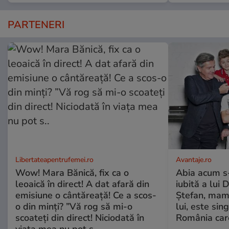
PARTENERI
Libertateapentrufemei.ro
Avantaje.ro
Wow! Mara Bănică, fix ca o
Abia acum s-
leoaică în direct! A dat afară din
iubită a lui 
emisiune o cântăreață! Ce a scos-
Ștefan, mama 
o din minți? ”Vă rog să mi-o
lui, este si
scoateți din direct! Niciodată în
România care
viața mea nu pot s..