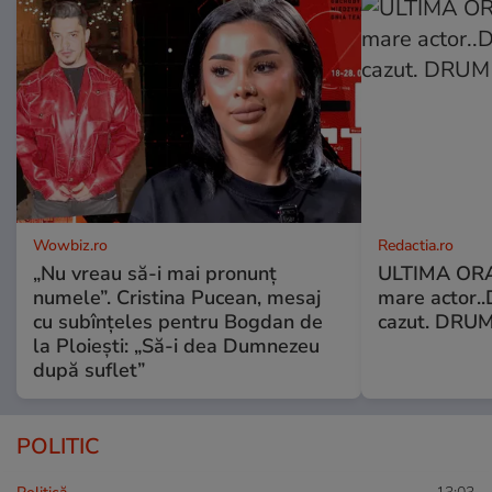
Wowbiz.ro
Redactia.ro
„Nu vreau să-i mai pronunț
ULTIMA ORA!
numele”. Cristina Pucean, mesaj
mare actor..
cu subînțeles pentru Bogdan de
cazut. DRUM
la Ploiești: „Să-i dea Dumnezeu
după suflet”
POLITIC