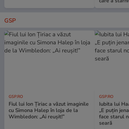
care a stârni
GSP
GSP.RO
GSP.RO
Fiul lui Ion Țiriac a văzut imaginile
Iubita lui Ha
cu Simona Halep în loja de la
„E puțin jen
Wimbledon: „Ai reușit!”
face starul n
seară