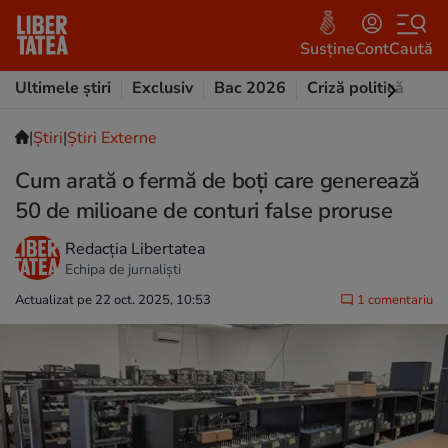
Susține
Cont
Caută
Ultimele știri
Exclusiv
Bac 2026
Criză politică
Opi
|
Ştiri
|
Știri Externe
Cum arată o fermă de boți care generează
50 de milioane de conturi false proruse
Redacția Libertatea
Echipa de jurnaliști
Actualizat pe 22 oct. 2025, 10:53
1 comentariu