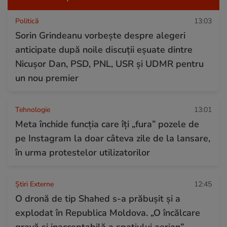
Politică
13:03
Sorin Grindeanu vorbește despre alegeri
anticipate după noile discuții eșuate dintre
Nicușor Dan, PSD, PNL, USR și UDMR pentru
un nou premier
Tehnologie
13:01
Meta închide funcția care îți „fura” pozele de
pe Instagram la doar câteva zile de la lansare,
în urma protestelor utilizatorilor
Știri Externe
12:45
O dronă de tip Shahed s-a prăbușit și a
explodat în Republica Moldova. „O încălcare
gravă şi inacceptabilă a spaţiului aerian”,