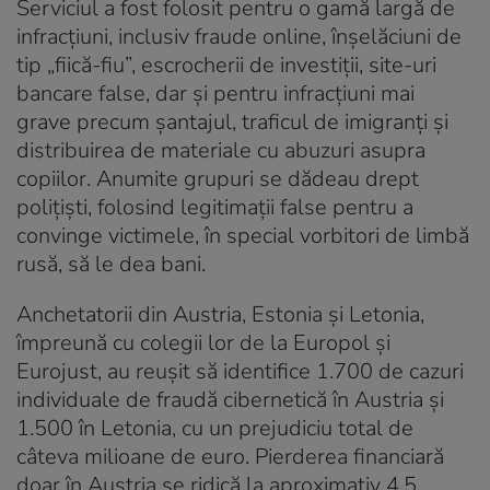
Serviciul a fost folosit pentru o gamă largă de
infracțiuni, inclusiv fraude online, înșelăciuni de
tip „fiică-fiu”, escrocherii de investiții, site-uri
bancare false, dar și pentru infracțiuni mai
grave precum șantajul, traficul de imigranți și
distribuirea de materiale cu abuzuri asupra
copiilor. Anumite grupuri se dădeau drept
polițiști, folosind legitimații false pentru a
convinge victimele, în special vorbitori de limbă
rusă, să le dea bani.
Anchetatorii din Austria, Estonia și Letonia,
împreună cu colegii lor de la Europol și
Eurojust, au reușit să identifice 1.700 de cazuri
individuale de fraudă cibernetică în Austria și
1.500 în Letonia, cu un prejudiciu total de
câteva milioane de euro. Pierderea financiară
doar în Austria se ridică la aproximativ 4,5