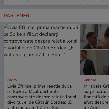
PARTENERI
Elle.ro
Unica.ro
Livia Eftimie, prima reacție după
Mirabela Gră
ce Spike a făcut declarații
surprinzătoar
controversate despre relația lor și
flancată de 
divorțul ei de Cătălin Bordea: „E
aflat despre
viața mea, am trăit-o. Știu…”
de Apel