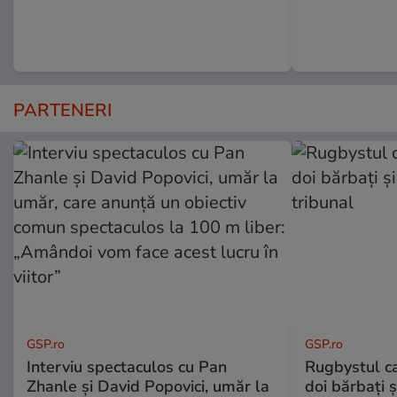
PARTENERI
GSP.ro
GSP.ro
Interviu spectaculos cu Pan
Rugbystul ca
Zhanle și David Popovici, umăr la
doi bărbați ș