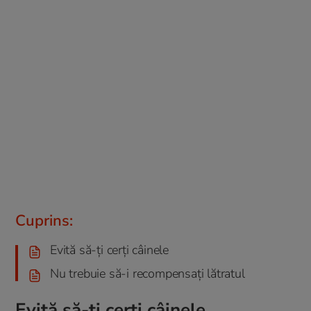
Cuprins:
Evită să-ți cerți câinele
Nu trebuie să-i recompensați lătratul
Evită să-ți cerți câinele