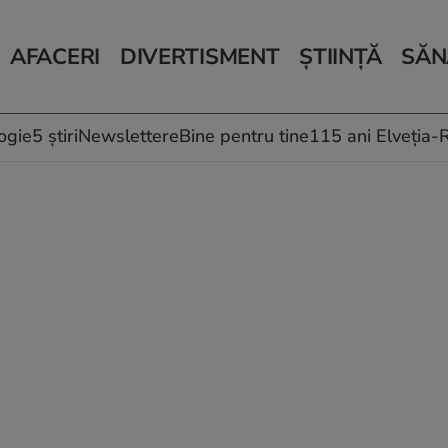
AFACERI
DIVERTISMENT
ȘTIINȚĂ
SĂN
Bani și Afaceri
Monden
Știri Știință
Știri 
Auto
Horoscop
Schimbări climati
Relații
Locuri de muncă
Muzică și Filme
Rețete
ogie
5 știri
Newslettere
Bine pentru tine
115 ani Elveția
Imobiliare.ro
Vacanțe și Cultură
Fructe
eJobs.ro
Îngriji