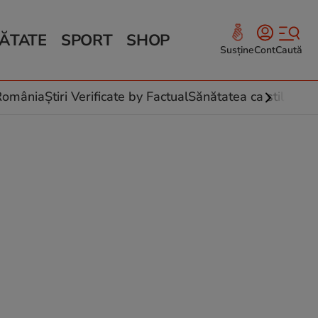
ĂTATE
SPORT
SHOP
Susține
Cont
Caută
Sănătate și Fitness
ce
 culinare
-România
Știri Verificate by Factual
Sănătatea ca stil de vi
 și legume
rea plantelor