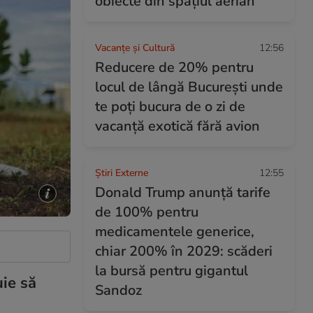
obiecte din spațiul aerian
Vacanțe și Cultură
12:56
Reducere de 20% pentru
locul de lângă București unde
te poți bucura de o zi de
vacanță exotică fără avion
Știri Externe
12:55
Donald Trump anunță tarife
de 100% pentru
medicamentele generice,
chiar 200% în 2029: scăderi
la bursă pentru gigantul
uie să
Sandoz