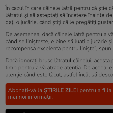
În cazul în care câinele latră pentru că știe c
lătratul și să așteptați să înceteze înainte de
dați o jucărie, când știți că le pregătiți gusta
De asemenea, dacă câinele latră pentru a vă d
când se liniștește, e bine să luați o jucărie și
recompensă excelentă pentru liniște”, spun e
Dacă ignorați brusc lătratul câinelui, acesta
timp pentru a vă atrage atenția. De aceea, e
atenție când este tăcut, astfel încât să desc
Abonați-vă la
ȘTIRILE ZILEI
pentru a fi la
mai noi informații.