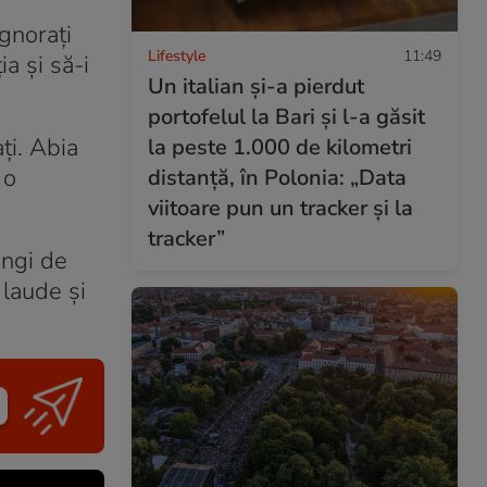
ignorați
Lifestyle
11:49
ia și să-i
Un italian și-a pierdut
portofelul la Bari și l-a găsit
ți. Abia
la peste 1.000 de kilometri
 o
distanță, în Polonia: „Data
viitoare pun un tracker și la
tracker”
ungi de
 laude și