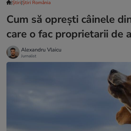
|
Ştiri
|
Știri România
Cum să oprești câinele din
care o fac proprietarii d
Alexandru Vlaicu
Jurnalist