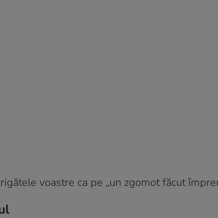
 strigătele voastre ca pe „un zgomot făcut împre
ul