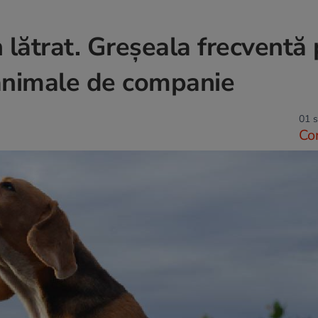
 lătrat. Greșeala frecventă
e animale de companie
01 s
Co