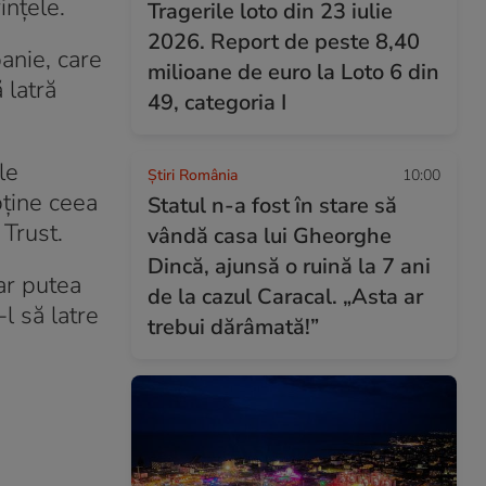
ințele.
Tragerile loto din 23 iulie
2026. Report de peste 8,40
anie, care
milioane de euro la Loto 6 din
 latră
49, categoria I
le
Știri România
10:00
bține ceea
Statul n-a fost în stare să
 Trust.
vândă casa lui Gheorghe
Dincă, ajunsă o ruină la 7 ani
 ar putea
de la cazul Caracal. „Asta ar
-l să latre
trebui dărâmată!”