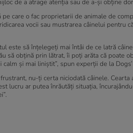
mijloc de a atrage atenția sau de a-și obține dor
tă pe care o fac proprietarii de animale de comp
idicarea vocii sau mustrarea câinelui pentru că
ul este să înțelegeți mai întâi de ce latră câine
 să obțină prin lătrat, îi poți arăta că poate o
lm și mai liniștit”, spun experții de la Dogs’
 frustrant, nu-ți certa niciodată câinele. Cearta
st lucru ar putea înrăutăți situația, încurajându
i”.