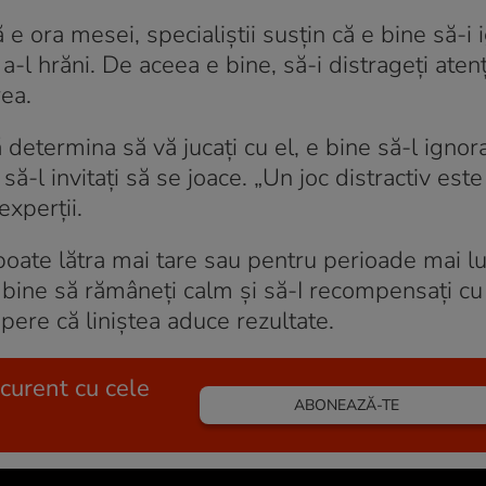
ă e ora mesei, specialiștii susțin că e bine să-i 
 a-l hrăni. De aceea e bine, să-i distrageți atenț
rea.
etermina să vă jucați cu el, e bine să-l ignora
 să-l invitați să se joace. „Un joc distractiv este
xperții.
 poate lătra mai tare sau pentru perioade mai l
 bine să rămâneți calm și să-I recompensați cu
opere că liniștea aduce rezultate.
 curent cu cele
ABONEAZĂ-TE