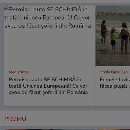
Mediafax.ro
StirileKanalD.ro
Permisul auto SE SCHIMBĂ în
Femeie lovit
toată Uniunea Europeană! Ce vor
făcea plajă: „
avea de făcut șoferii din România
PROMO