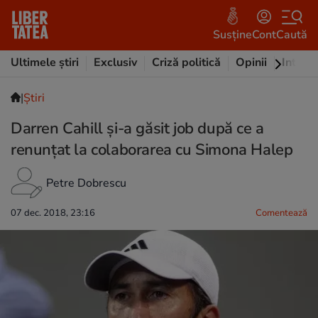
Susține
Cont
Caută
Ultimele știri
Exclusiv
Criză politică
Opinii
Intervi
|
Ştiri
Darren Cahill și-a găsit job după ce a
renunțat la colaborarea cu Simona Halep
Petre Dobrescu
07 dec. 2018, 23:16
Comentează