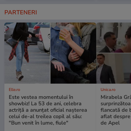
PARTENERI
Elle.ro
Unica.ro
Este vestea momentului în
Mirabela Gră
showbiz! La 53 de ani, celebra
surprinzătoar
actriță a anunțat oficial nașterea
flancată de 
celui de-al treilea copil al său:
aflat despre
"Bun venit în lume, fiule"
de Apel