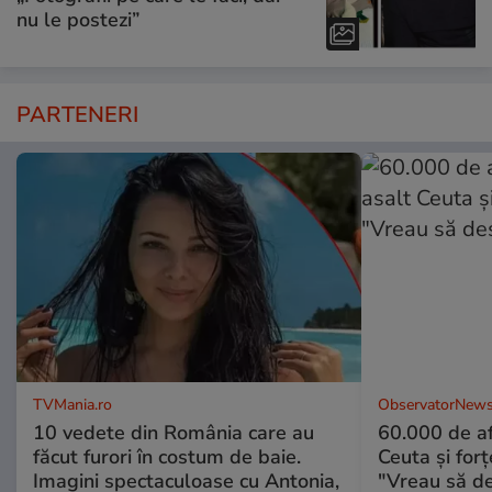
nu le postezi”
PARTENERI
TVMania.ro
ObservatorNews
10 vedete din România care au
60.000 de af
făcut furori în costum de baie.
Ceuta şi forţ
Imagini spectaculoase cu Antonia,
"Vreau să d