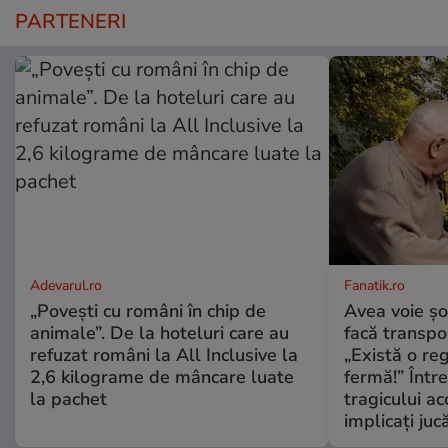
PARTENERI
Adevarul.ro
Fanatik.ro
„Povești cu români în chip de
Avea voie șo
animale”. De la hoteluri care au
facă transpo
refuzat români la All Inclusive la
„Există o r
2,6 kilograme de mâncare luate
fermă!” Între
la pachet
tragicului ac
implicați juc