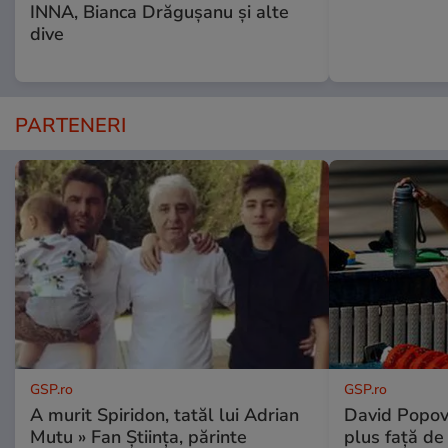
INNA, Bianca Drăgușanu și alte
dive
PARTENERI
GSP.ro
GSP.ro
A murit Spiridon, tatăl lui Adrian
David Popovi
Mutu » Fan Știința, părinte
plus față de