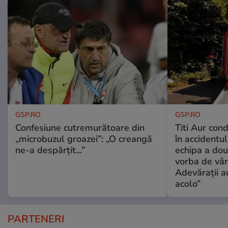
GSP.RO
GSP.RO
Confesiune cutremurătoare din
Titi Aur con
„microbuzul groazei”: „O creangă
în accidentul
ne-a despărțit...”
echipa a dou
vorba de vâr
Adevărații a
acolo”
PARTENERI