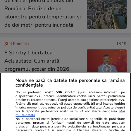
de cartier pentru un oraș din
România. Precizie de un
kilometru pentru temperaturi și
de doi metri pentru inundații
Știri România
16:19
5 Știri by Libertatea –
Actualitate: Cum arată
programul şcolar din 2026.
Cum își bate joc CJ Vrancea de
Nouă ne pasă ca datele tale personale să rămână
confidențiale
eroii naţiunii
Noi și partenerii noștri
596
stocăm și/sau accesăm informații pe
dispozitivul dvs., precum identificatorii cookie unici pentru prelucrarea
datelor cu caracter personal. Puteți accepta sau gestiona preferințele dvs.
făcând clic mai jos, respectiv vă puteți opune utilizării unui interes legitim
Știri România
14:13
în orice moment pe pagina cu politica de confidențialitate. Aceste alegeri
vor fi raportate partenerilor noștri și nu vă vor afecta navigarea.
Mai
Cine a fost Constantin Covaciu,
multe detalii
Noi si partenerii nostri (retelele de socializare si agentiile de publicitate
membru al staffului medical al
partenere, precum si furnizorii nostri de servicii de date analitice)
prelucram date pentru a permite website-ului sa functioneze, pentru a
lui Dinamo, care a murit în
personaliza continutul si anunturile publicitare afisate in functie de