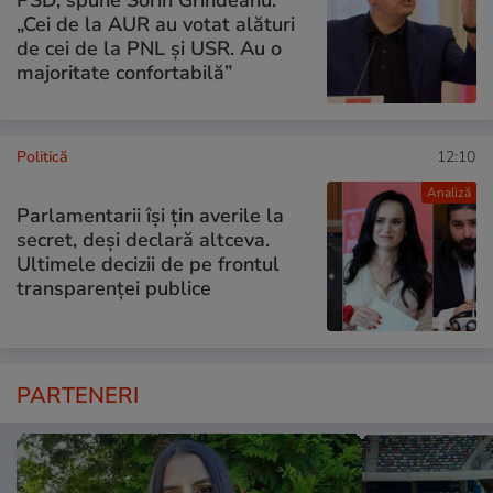
PSD, spune Sorin Grindeanu:
„Cei de la AUR au votat alături
de cei de la PNL şi USR. Au o
majoritate confortabilă”
Politică
12:10
Analiză
Parlamentarii își țin averile la
secret, deși declară altceva.
Ultimele decizii de pe frontul
transparenței publice
PARTENERI