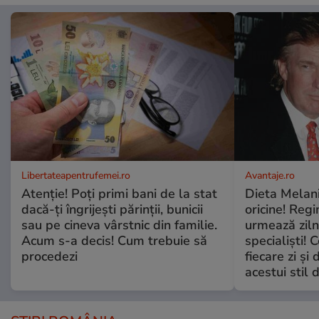
Libertateapentrufemei.ro
Avantaje.ro
Atenție! Poți primi bani de la stat
Dieta Melan
dacă-ți îngrijești părinții, bunicii
oricine! Regi
sau pe cineva vârstnic din familie.
urmează zilni
Acum s-a decis! Cum trebuie să
specialiști! 
procedezi
fiecare zi și 
acestui stil 