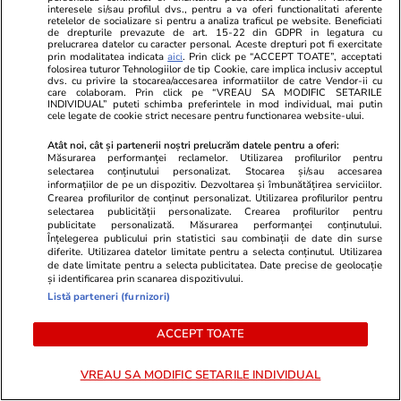
interesele si/sau profilul dvs., pentru a va oferi functionalitati aferente
accidentul din Câmpulung
retelelor de socializare si pentru a analiza traficul pe website. Beneficiati
de drepturile prevazute de art. 15-22 din GDPR in legatura cu
Muscel
prelucrarea datelor cu caracter personal. Aceste drepturi pot fi exercitate
prin modalitatea indicata
aici
. Prin click pe “ACCEPT TOATE”, acceptati
folosirea tuturor Tehnologiilor de tip Cookie, care implica inclusiv acceptul
dvs. cu privire la stocarea/accesarea informatiilor de catre Vendor-ii cu
care colaboram. Prin click pe “VREAU SA MODIFIC SETARILE
Opinii
17:00
INDIVIDUAL” puteti schimba preferintele in mod individual, mai putin
cele legate de cookie strict necesare pentru functionarea website-ului.
Atât noi, cât și partenerii noștri prelucrăm datele pentru a oferi:
Măsurarea performanței reclamelor. Utilizarea profilurilor pentru
Dacă ne-ar da Elena o băutură
selectarea conținutului personalizat. Stocarea și/sau accesarea
informațiilor de pe un dispozitiv. Dezvoltarea și îmbunătățirea serviciilor.
din aia
Crearea profilurilor de conținut personalizat. Utilizarea profilurilor pentru
selectarea publicității personalizate. Crearea profilurilor pentru
publicitate personalizată. Măsurarea performanței conținutului.
Înțelegerea publicului prin statistici sau combinații de date din surse
diferite. Utilizarea datelor limitate pentru a selecta conținutul. Utilizarea
de date limitate pentru a selecta publicitatea. Date precise de geolocație
și identificarea prin scanarea dispozitivului.
Opinii
09:00
Listă parteneri (furnizori)
ACCEPT TOATE
Țara e în vacanță. Tu de ce mai
VREAU SA MODIFIC SETARILE INDIVIDUAL
muncești?