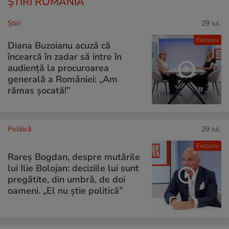
ȘTIRI ROMÂNIA
Ştiri
29 iul.
Exclusiv
Diana Buzoianu acuză că
încearcă în zadar să intre în
audiență la procuroarea
generală a României: „Am
rămas șocată!”
Politică
29 iul.
Exclusiv
Rareș Bogdan, despre mutările
lui Ilie Bolojan: deciziile lui sunt
pregătite, din umbră, de doi
oameni. „El nu știe politică”