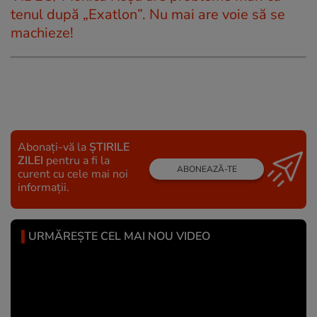
tenul după „Exatlon”. Nu mai are voie să se
machieze!
Abonați-vă la
ȘTIRILE
ZILEI
pentru a fi la
ABONEAZĂ-TE
curent cu cele mai noi
informații.
URMĂREȘTE CEL MAI NOU VIDEO