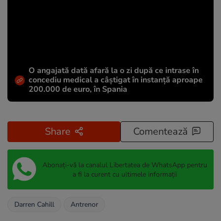
O angajată dată afară la o zi după ce intrase în
concediu medical a câștigat în instanță aproape
200.000 de euro, în Spania
Share
Comentează
Abonați-vă la canalul Libertatea de WhatsApp pentru
a fi la curent cu ultimele informații
Darren Cahill
Antrenor