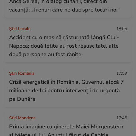
Anca Serea, în dialog cu fanii, direct din
vacanță: „Trenuri care ne duc spre locuri noi”
Știri Locale
18:05
Accident cu o mașină răsturnată lângă Cluj-
Napoca: două fetițe au fost resuscitate, alte
două persoane au fost rănite
Știri România
17:59
Criză energetică în România. Guvernul alocă 7
milioane de lei pentru intervenții de urgență
pe Dunăre
Stiri Mondene
17:45
Prima imagine cu ginerele Maiei Morgenstern
și băiețelul lui. Anunțul făcut de Cabiria.