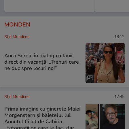
MONDEN
Stiri Mondene
18:12
Anca Serea, în dialog cu fanii,
direct din vacanță: „Trenuri care
ne duc spre locuri noi”
Stiri Mondene
17:45
Prima imagine cu ginerele Maiei
Morgenstern și băiețelul lui.
Anunțul făcut de Cabiria.
„Fotografii pe care le faci, dar