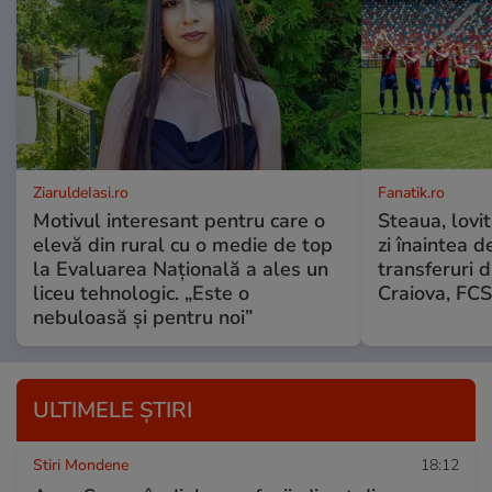
ZiaruldeIasi.ro
Fanatik.ro
Motivul interesant pentru care o
Steaua, lovit
elevă din rural cu o medie de top
zi înaintea d
la Evaluarea Națională a ales un
transferuri d
liceu tehnologic. „Este o
Craiova, FCS
nebuloasă și pentru noi”
ULTIMELE ȘTIRI
Stiri Mondene
18:12