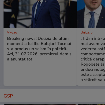
Viva.ro
Unica.ro
Breaking news! Decizia de ultim
„Trăim într-
moment a lui Ilie Bolojan! Tocmai
mai avem vo
s-a produs un seism în politică.
vederea astf
Azi, 31.07.2026, premierul demis
comportamen
a anunțat tot
critică derap
Rogobete la
endocrinolog
este accepta
a stârnit valu
GSP