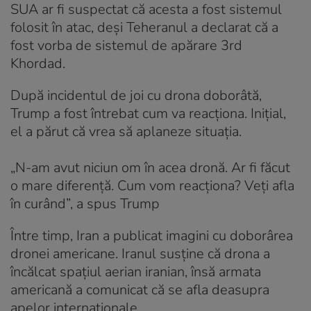
SUA ar fi suspectat că acesta a fost sistemul
folosit în atac, deși Teheranul a declarat că a
fost vorba de sistemul de apărare 3rd
Khordad.
După incidentul de joi cu drona doborâtă,
Trump a fost întrebat cum va reacționa. Inițial,
el a părut că vrea să aplaneze situația.
„N-am avut niciun om în acea dronă. Ar fi făcut
o mare diferență. Cum vom reacționa? Veți afla
în curând”, a spus Trump
Între timp, Iran a publicat imagini cu doborârea
dronei americane. Iranul susține că drona a
încălcat spaţiul aerian iranian, însă armata
americană a comunicat că se afla deasupra
apelor internaţionale.