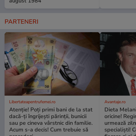
august 1984
PARTENERI
Libertateapentrufemei.ro
Avantaje.ro
Atenție! Poți primi bani de la stat
Dieta Melan
dacă-ți îngrijești părinții, bunicii
oricine! Regi
sau pe cineva vârstnic din familie.
urmează zilni
Acum s-a decis! Cum trebuie să
specialiști! 