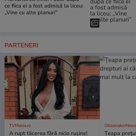
ce fiica ei a fost admisă la liceu:
„Vine cu alte planuri”
PARTENERI
TVMania.ro
ObservatorNews
A rupt tăcerea fără nicio rușine!
Țeapa prețulu