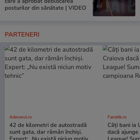
care a aprobat deblocarea
posturilor din sănătate | VIDEO
PARTENERI
Adevarul.ro
Fanatik.ro
42 de kilometri de autostradă
Câți bani ia
sunt gata, dar rămân închiși.
dacă ajunge
Expert: „Nu există niciun motiv
League! Sum