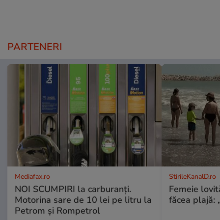
PARTENERI
Mediafax.ro
StirileKanalD.ro
NOI SCUMPIRI la carburanți.
Femeie lovit
Motorina sare de 10 lei pe litru la
făcea plajă: „
Petrom și Rompetrol