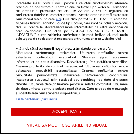
Politică
10:24
interesele si/sau profilul dvs., pentru a va oferi functionalitati aferente
retelelor de socializare si pentru a analiza traficul pe website. Beneficiati
de drepturile prevazute de art. 15-22 din GDPR in legatura cu
Subvențiile partidelor politice în
prelucrarea datelor cu caracter personal. Aceste drepturi pot fi exercitate
primele șase luni din 2026.
prin modalitatea indicata
aici
. Prin click pe “ACCEPT TOATE”, acceptati
folosirea tuturor Tehnologiilor de tip Cookie, care implica inclusiv acceptul
Cheltuirea banilor s-a făcut tot
dvs. cu privire la stocarea/accesarea informatiilor de catre Vendor-ii cu
care colaboram. Prin click pe “VREAU SA MODIFIC SETARILE
fără transparență – analiză
INDIVIDUAL” puteti schimba preferintele in mod individual, mai putin
Expert Forum
cele legate de cookie strict necesare pentru functionarea website-ului.
Atât noi, cât și partenerii noștri prelucrăm datele pentru a oferi:
Măsurarea performanței reclamelor. Utilizarea profilurilor pentru
selectarea conținutului personalizat. Stocarea și/sau accesarea
informațiilor de pe un dispozitiv. Dezvoltarea și îmbunătățirea serviciilor.
Politică
09:30
Crearea profilurilor de conținut personalizat. Utilizarea profilurilor pentru
selectarea publicității personalizate. Crearea profilurilor pentru
Exclusiv
publicitate personalizată. Măsurarea performanței conținutului.
Rareș Bogdan, despre mutările
Înțelegerea publicului prin statistici sau combinații de date din surse
lui Ilie Bolojan: deciziile lui sunt
diferite. Utilizarea datelor limitate pentru a selecta conținutul. Utilizarea
de date limitate pentru a selecta publicitatea. Date precise de geolocație
pregătite, din umbră, de doi
și identificarea prin scanarea dispozitivului.
oameni. „El nu știe politică”
Listă parteneri (furnizori)
ACCEPT TOATE
VREAU SA MODIFIC SETARILE INDIVIDUAL
PARTENERI