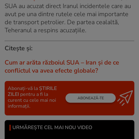
SUA au acuzat direct Iranul incidentele care au
avut pe una dintre rutele cele mai importante
de transport petrolier. De partea cealaltă,
Teheranul a respins acuzațiile.
Citește și:
Cum ar arăta războiul SUA – Iran și de ce
conflictul va avea efecte globale?
Abonați-vă la
ȘTIRILE
ZILEI
pentru a fi la
ABONEAZĂ-TE
curent cu cele mai noi
informații.
URMĂREȘTE CEL MAI NOU VIDEO