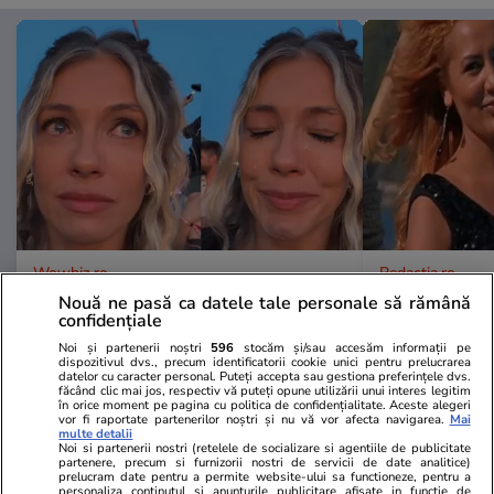
Wowbiz.ro
Redactia.ro
Andreea Ibacka a izbucnit în
De nerecunos
Nouă ne pasă ca datele tale personale să rămână
confidențiale
plâns! Ce a emoționat-o până la
total!! Cum 
lacrimi pe vedetă: „Nu-mi mai e
Roman de la 
Noi și partenerii noștri
596
stocăm și/sau accesăm informații pe
dispozitivul dvs., precum identificatorii cookie unici pentru prelucrarea
rușine să fiu vulnerabilă”
datelor cu caracter personal. Puteți accepta sau gestiona preferințele dvs.
făcând clic mai jos, respectiv vă puteți opune utilizării unui interes legitim
în orice moment pe pagina cu politica de confidențialitate. Aceste alegeri
vor fi raportate partenerilor noștri și nu vă vor afecta navigarea.
Mai
multe detalii
POLITIC
Noi si partenerii nostri (retelele de socializare si agentiile de publicitate
partenere, precum si furnizorii nostri de servicii de date analitice)
prelucram date pentru a permite website-ului sa functioneze, pentru a
personaliza continutul si anunturile publicitare afisate in functie de