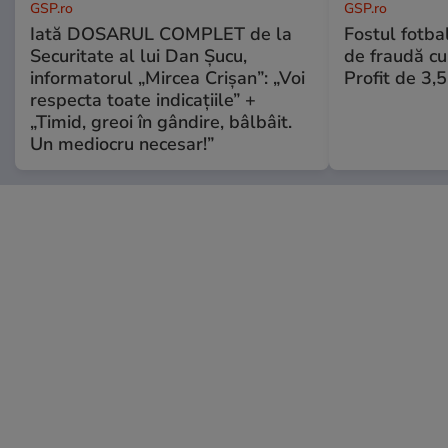
GSP.ro
GSP.ro
Iată DOSARUL COMPLET de la
Fostul fotba
Securitate al lui Dan Șucu,
de fraudă cu 
informatorul „Mircea Crișan”: „Voi
Profit de 3,
respecta toate indicațiile” +
„Timid, greoi în gândire, bâlbâit.
Un mediocru necesar!”