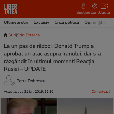
Susține
Cont
Caută
Ultimele știri
Exclusiv
Criză politică
Opinii
Intervi
|
Ştiri
|
Știri Externe
La un pas de război: Donald Trump a
aprobat un atac asupra Iranului, dar s-a
răzgândit în ultimul moment! Reacția
Rusiei – UPDATE
Petre Dobrescu
Actualizat pe 21 iun. 2019, 16:30
Comentează