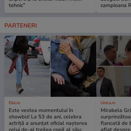
tehnic”
campioana R
PARTENERI
Elle.ro
Unica.ro
Este vestea momentului în
Mirabela Gră
showbiz! La 53 de ani, celebra
surprinzătoar
actriță a anunțat oficial nașterea
flancată de 
celui de-al treilea copil al său:
aflat despre