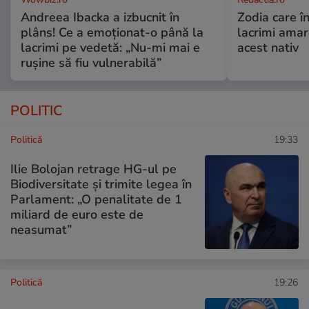
Andreea Ibacka a izbucnit în
Zodia care în
plâns! Ce a emoționat-o până la
lacrimi ama
lacrimi pe vedetă: „Nu-mi mai e
acest nativ
rușine să fiu vulnerabilă”
POLITIC
Politică
19:33
Ilie Bolojan retrage HG-ul pe
Biodiversitate și trimite legea în
Parlament: „O penalitate de 1
miliard de euro este de
neasumat”
Politică
19:26