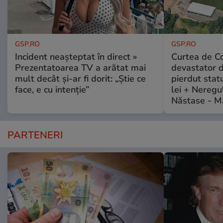
GSP.RO
GSP.RO
Incident neașteptat în direct »
Curtea de Co
Prezentatoarea TV a arătat mai
devastator 
mult decât și-ar fi dorit: „Știe ce
pierdut stat
face, e cu intenție”
lei + Neregu
Năstase - M
PARTENERI