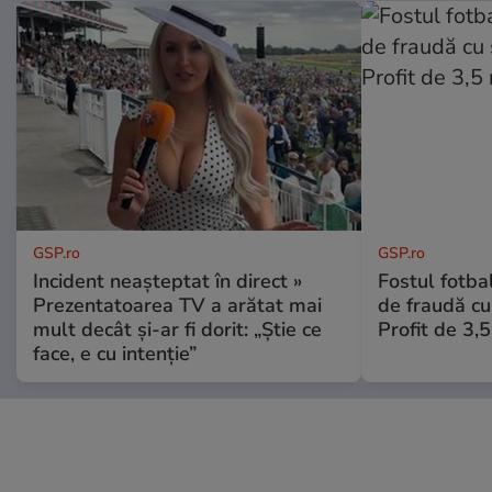
GSP.ro
GSP.ro
Incident neașteptat în direct »
Fostul fotba
Prezentatoarea TV a arătat mai
de fraudă cu 
mult decât și-ar fi dorit: „Știe ce
Profit de 3,
face, e cu intenție”