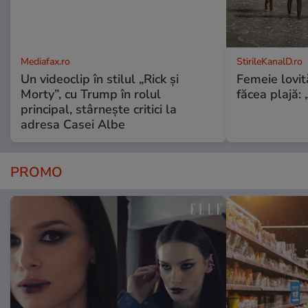
Mediafax.ro
StirileKanalD.ro
Un videoclip în stilul „Rick și
Femeie lovit
Morty”, cu Trump în rolul
făcea plajă: „
principal, stârnește critici la
adresa Casei Albe
PROMO