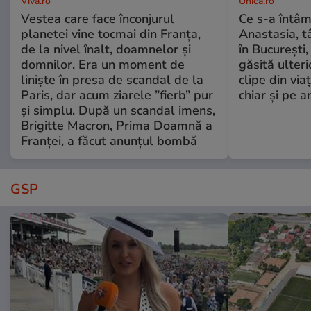
Viva.ro
Unica.ro
Vestea care face înconjurul
Ce s-a întâm
planetei vine tocmai din Franța,
Anastasia, t
de la nivel înalt, doamnelor și
în București,
domnilor. Era un moment de
găsită ulter
liniște în presa de scandal de la
clipe din via
Paris, dar acum ziarele ”fierb” pur
chiar și pe a
și simplu. După un scandal imens,
Brigitte Macron, Prima Doamnă a
Franței, a făcut anunțul bombă
GSP