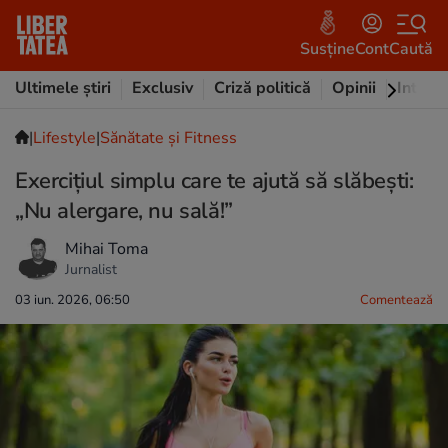
Susține
Cont
Caută
Ultimele știri
Exclusiv
Criză politică
Opinii
Intervi
|
Lifestyle
|
Sănătate și Fitness
Exercițiul simplu care te ajută să slăbești:
„Nu alergare, nu sală!”
Mihai Toma
Jurnalist
03 iun. 2026, 06:50
Comentează