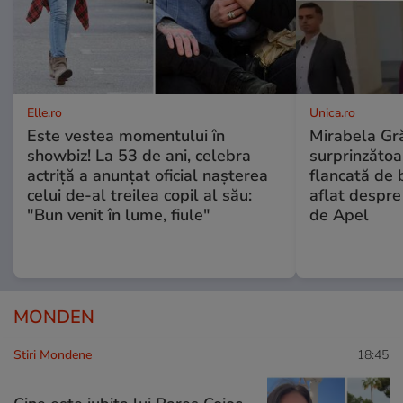
Elle.ro
Unica.ro
Este vestea momentului în
Mirabela Gră
showbiz! La 53 de ani, celebra
surprinzătoar
actriță a anunțat oficial nașterea
flancată de 
celui de-al treilea copil al său:
aflat despre
"Bun venit în lume, fiule"
de Apel
MONDEN
Stiri Mondene
18:45