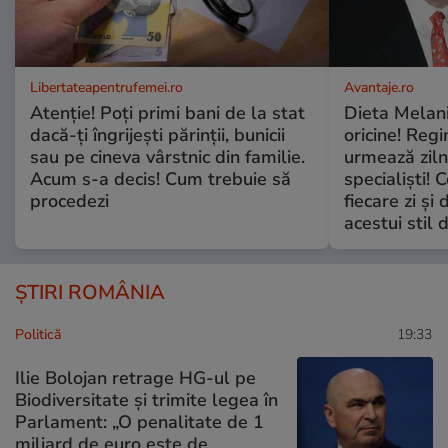
Libertateapentrufemei.ro
Avantaje.ro
Atenție! Poți primi bani de la stat
Dieta Melan
dacă-ți îngrijești părinții, bunicii
oricine! Regi
sau pe cineva vârstnic din familie.
urmează zilni
Acum s-a decis! Cum trebuie să
specialiști! 
procedezi
fiecare zi și 
acestui stil 
ȘTIRI ROMÂNIA
Politică
19:33
Ilie Bolojan retrage HG-ul pe
Biodiversitate și trimite legea în
Parlament: „O penalitate de 1
miliard de euro este de