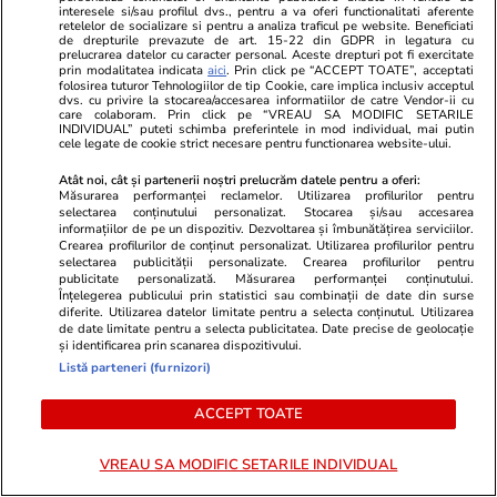
interesele si/sau profilul dvs., pentru a va oferi functionalitati aferente
retelelor de socializare si pentru a analiza traficul pe website. Beneficiati
de drepturile prevazute de art. 15-22 din GDPR in legatura cu
prelucrarea datelor cu caracter personal. Aceste drepturi pot fi exercitate
prin modalitatea indicata
aici
. Prin click pe “ACCEPT TOATE”, acceptati
folosirea tuturor Tehnologiilor de tip Cookie, care implica inclusiv acceptul
dvs. cu privire la stocarea/accesarea informatiilor de catre Vendor-ii cu
care colaboram. Prin click pe “VREAU SA MODIFIC SETARILE
INDIVIDUAL” puteti schimba preferintele in mod individual, mai putin
cele legate de cookie strict necesare pentru functionarea website-ului.
Lifestyle
18:20
Sănătate și Fitn
Avionul care a zburat o zi întreagă
Viața la Urge
Atât noi, cât și partenerii noștri prelucrăm datele pentru a oferi:
Măsurarea performanței reclamelor. Utilizarea profilurilor pentru
fără să atingă pământul: Airbus
„Trebuie să 
selectarea conținutului personalizat. Stocarea și/sau accesarea
informațiilor de pe un dispozitiv. Dezvoltarea și îmbunătățirea serviciilor.
A350 a parcurs o distanță
nu-i pedepsi
Crearea profilurilor de conținut personalizat. Utilizarea profilurilor pentru
selectarea publicității personalizate. Crearea profilurilor pentru
impresionantă de 23.075 de
publicitate personalizată. Măsurarea performanței conținutului.
Înțelegerea publicului prin statistici sau combinații de date din surse
kilometri I VIDEO
diferite. Utilizarea datelor limitate pentru a selecta conținutul. Utilizarea
de date limitate pentru a selecta publicitatea. Date precise de geolocație
și identificarea prin scanarea dispozitivului.
Listă parteneri (furnizori)
Lifestyle
26 iul.
ACCEPT TOATE
Ploaia de meteori Delta
VREAU SA MODIFIC SETARILE INDIVIDUAL
Aquaride 2026: când o poți