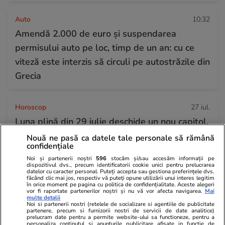
Auto
10:32
Amendă 2.000 de euro și suspendarea
permisului auto pe loc, timp de un an: cu ce
viteză este interzis să circuli pe autostrăzile din
Grecia
Horoscop
27 iul.
Luna plină din 29 iulie deschide un nou capitol.
Este momentul astral care îți poate schimba
Nouă ne pasă ca datele tale personale să rămână
confidențiale
direcția vieții
Noi și partenerii noștri
596
stocăm și/sau accesăm informații pe
dispozitivul dvs., precum identificatorii cookie unici pentru prelucrarea
datelor cu caracter personal. Puteți accepta sau gestiona preferințele dvs.
făcând clic mai jos, respectiv vă puteți opune utilizării unui interes legitim
în orice moment pe pagina cu politica de confidențialitate. Aceste alegeri
vor fi raportate partenerilor noștri și nu vă vor afecta navigarea.
Mai
multe detalii
Noi si partenerii nostri (retelele de socializare si agentiile de publicitate
partenere, precum si furnizorii nostri de servicii de date analitice)
prelucram date pentru a permite website-ului sa functioneze, pentru a
personaliza continutul si anunturile publicitare afisate in functie de