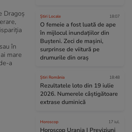
 pe Dragoş
Știri Locale
18:07
erare,
O femeie a fost luată de ape
spariţia
în mijlocul inundațiilor din
Bușteni. Zeci de mașini,
sau în
surprinse de viitură pe
mai mare
drumurile din oraș
 de-a
Știri România
18:48
Rezultatele loto din 19 iulie
2026. Numerele câștigătoare
extrase duminică
Horoscop
17 iul.
Horoscop Urania | Previziuni