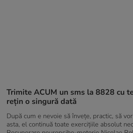
Trimite ACUM un sms la 8828 cu t
reţin o singură dată
După cum e nevoie să înveţe, practic, să vo
asta, el continuă toate exerciţiile absolut n
Recuperare neuropsiho-motorie Nicolae Rob