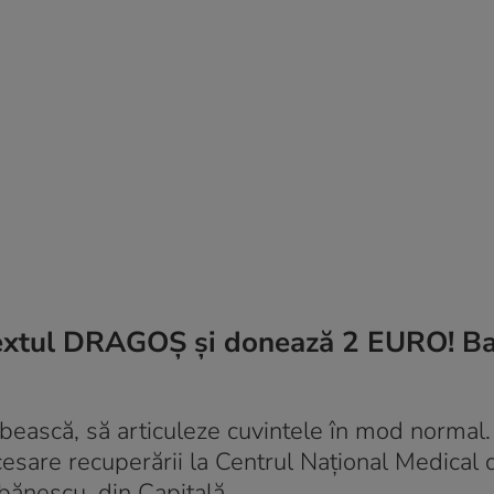
extul DRAGOŞ şi donează 2 EURO! Ba
rbească, să articuleze cuvintele în mod normal
ecesare recuperării la Centrul Naţional Medical 
ănescu, din Capitală.