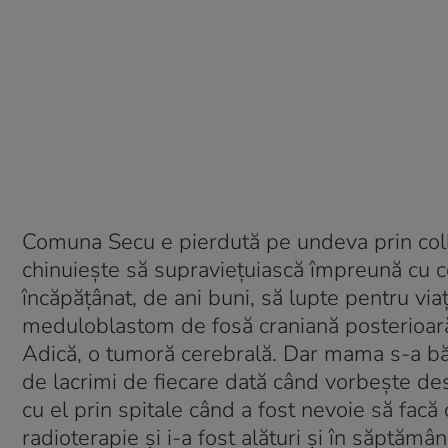
Comuna Secu e pierdută pe undeva prin colbu
chinuieşte să supravieţuiască împreună cu cei ş
încăpăţânat, de ani buni, să lupte pentru via
meduloblastom de fosă craniană posterioar
Adică, o tumoră cerebrală. Dar mama s-a bătu
de lacrimi de fiecare dată când vorbeşte desp
cu el prin spitale când a fost nevoie să facă
radioterapie şi i-a fost alături şi în săptămâ