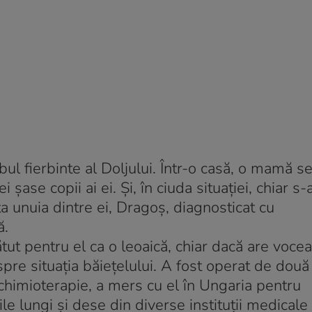
l fierbinte al Doljului. Într-o casă, o mamă s
ase copii ai ei. Şi, în ciuda situaţiei, chiar s-
ţa unuia dintre ei, Dragoş, diagnosticat cu
ă.
t pentru el ca o leoaică, chiar dacă are vocea
re situaţia băieţelului. A fost operat de două o
 chimioterapie, a mers cu el în Ungaria pentru
nile lungi şi dese din diverse instituţii medicale