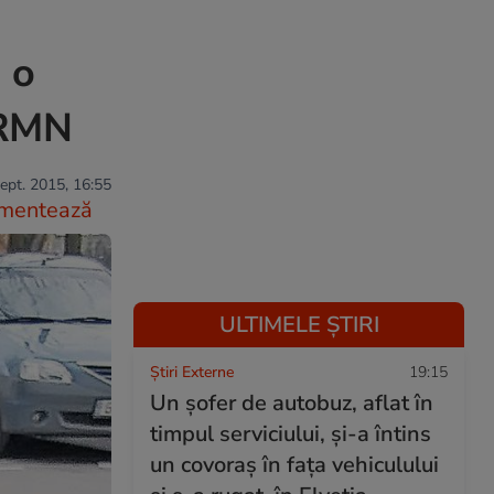
 o
 RMN
ept. 2015, 16:55
mentează
ULTIMELE ȘTIRI
Știri Externe
19:15
Un șofer de autobuz, aflat în
timpul serviciului, și-a întins
un covoraș în fața vehiculului