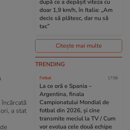
după ce a depășit viteza cu
doar 1,9 km/h, în Italia: „Am
decis să plătesc, dar nu să
tac”
Citește mai multe
TRENDING
e
a
Fotbal
17:56
La ce oră e Spania –
Argentina, finala
 încărcată
Campionatului Mondial de
ri, a stat
fotbal din 2026, și cine
transmite meciul la TV / Cum
 de
vor evolua cele două echipe