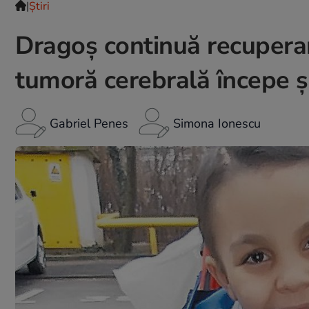
|
Ştiri
Dragoş continuă recuperar
tumoră cerebrală începe ş
Gabriel Penes
Simona Ionescu