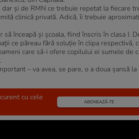
dar şi de RMN ce trebuie repetat la fiecare trei
umită clinică privată. Adică, îi trebuie aproxima
ă înceapă şi şcoala, fiind înscris în clasa I. D
aţii ce păreau fără soluţie în clipa respectivă, 
 oameni care să-i ofere copilului ei sumele de c
.
mportant – va avea, se pare, o a doua şansă la v
 curent cu cele
ABONEAZĂ-TE