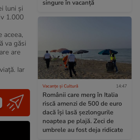
singure în vacanță
 luni şi
tiv 1.000
e aceea,
că va găsi
are are
iaţă. Iar
Vacanțe și Cultură
14:47
Românii care merg în Italia
riscă amenzi de 500 de euro
dacă își lasă șezlongurile
noaptea pe plajă. Zeci de
umbrele au fost deja ridicate