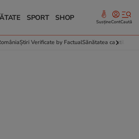
ĂTATE
SPORT
SHOP
Susține
Cont
Caută
Sănătate și Fitness
ce
 culinare
-România
Știri Verificate by Factual
Sănătatea ca stil de vi
 și legume
rea plantelor