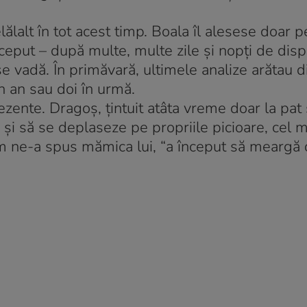
elălalt în tot acest timp. Boala îl alesese doar
nceput – după multe, multe zile şi nopţi de disp
 vadă. În primăvară, ultimele analize arătau di
n an sau doi în urmă.
ezente. Dragoş, ţintuit atâta vreme doar la pat 
a şi să se deplaseze pe propriile picioare, cel 
um ne-a spus mămica lui, “a început să meargă