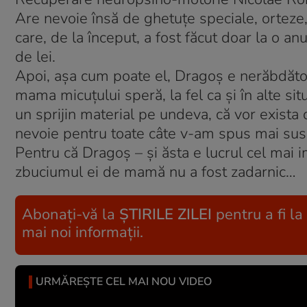
Are nevoie însă de ghetuţe speciale, orteze, 
care, de la început, a fost făcut doar la o an
de lei.
Apoi, aşa cum poate el, Dragoş e nerăbdător s
mama micuţului speră, la fel ca şi în alte situ
un sprijin material pe undeva, că vor exista
nevoie pentru toate câte v-am spus mai sus
Pentru că Dragoş – şi ăsta e lucrul cel mai i
zbuciumul ei de mamă nu a fost zadarnic…
Abonați-vă la
ȘTIRILE ZILEI
pentru a fi la
mai noi informații.
URMĂREȘTE CEL MAI NOU VIDEO