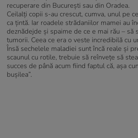
recuperare din Bucureşti sau din Oradea.
Ceilalţi copii s-au crescut, cumva, unul pe c
ca ţintă. Iar roadele strădaniilor mamei au î
deznădejde şi spaime de ce e mai rău – să se
tumorii. Ceea ce era o veste incredibilă cu u
Însă sechelele maladiei sunt încă reale şi pr
scaunul cu rotile, trebuie să reînveţe să ste
succes de până acum fiind faptul că, aşa c
buşilea”.