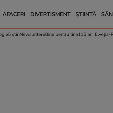
AFACERI
DIVERTISMENT
ȘTIINȚĂ
SĂN
Bani și Afaceri
Monden
Știri Știință
Știri 
Auto
Horoscop
Schimbări climati
Relații
Locuri de muncă
Muzică și Filme
Rețete
ogie
5 știri
Newslettere
Bine pentru tine
115 ani Elveția
Imobiliare.ro
Vacanțe și Cultură
Fructe
eJobs.ro
Îngriji