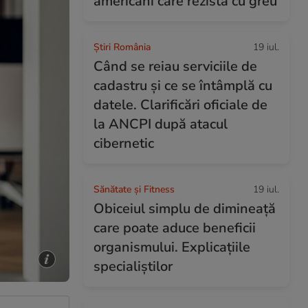
americani care rezistă cu greu
Știri România
19 iul.
Când se reiau serviciile de
cadastru și ce se întâmplă cu
datele. Clarificări oficiale de
la ANCPI după atacul
cibernetic
Sănătate și Fitness
19 iul.
Obiceiul simplu de dimineață
care poate aduce beneficii
organismului. Explicațiile
specialiștilor