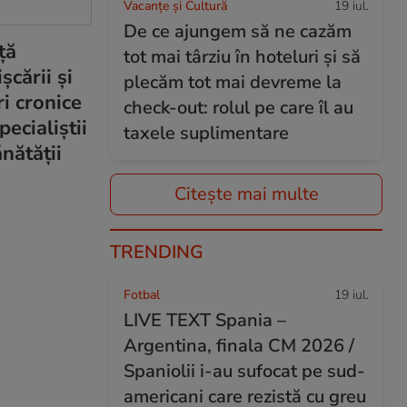
Vacanțe și Cultură
19 iul.
De ce ajungem să ne cazăm
ță
tot mai târziu în hoteluri și să
șcării și
plecăm tot mai devreme la
i cronice
check-out: rolul pe care îl au
ecialiștii
taxele suplimentare
nătății
Citește mai multe
TRENDING
Fotbal
19 iul.
LIVE TEXT Spania –
Argentina, finala CM 2026 /
Spaniolii i-au sufocat pe sud-
americani care rezistă cu greu