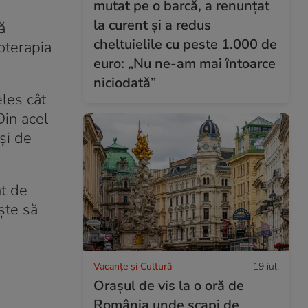
mutat pe o barcă, a renunțat
la curent și a redus
ă
cheltuielile cu peste 1.000 de
oterapia
euro: „Nu ne-am mai întoarce
niciodată”
eles cât
Din acel
și de
nt de
ște să
Vacanțe și Cultură
19 iul.
Orașul de vis la o oră de
România unde scapi de