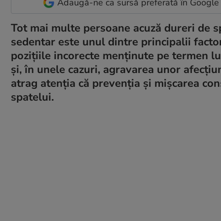
Adaugă-ne ca sursă preferată în Google
Tot mai multe persoane acuză dureri de spa
sedentar este unul dintre principalii factor
pozițiile incorecte menținute pe termen l
și, în unele cazuri, agravarea unor afecțiun
atrag atenția că prevenția și mișcarea con
spatelui.