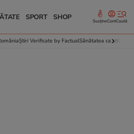
ĂTATE
SPORT
SHOP
Susține
Cont
Caută
Sănătate și Fitness
ce
 culinare
-România
Știri Verificate by Factual
Sănătatea ca stil de vi
 și legume
rea plantelor