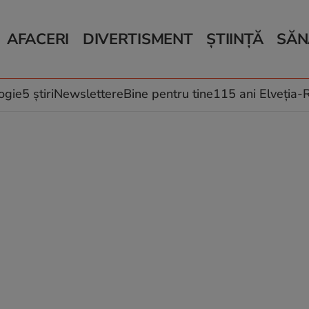
AFACERI
DIVERTISMENT
ȘTIINȚĂ
SĂN
Bani și Afaceri
Monden
Știri Știință
Știri 
Auto
Horoscop
Schimbări climati
Relații
Locuri de muncă
Muzică și Filme
Rețete
ogie
5 știri
Newslettere
Bine pentru tine
115 ani Elveția
Imobiliare.ro
Vacanțe și Cultură
Fructe
eJobs.ro
Îngriji