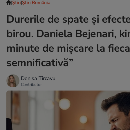
|
Ştiri
|
Știri România
Durerile de spate și efecte
birou. Daniela Bejenari, k
minute de mișcare la fieca
semnificativă”
Denisa Tîrcavu
Contributor