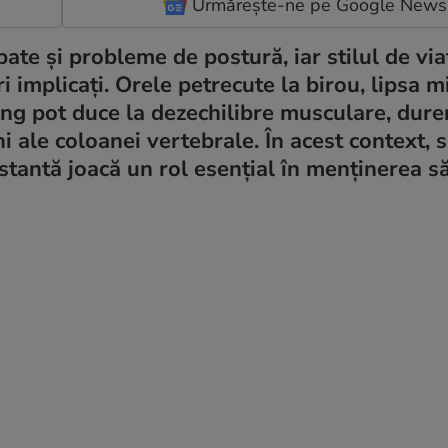
Urmărește-ne pe Google News
te și probleme de postură, iar stilul de via
i implicați. Orele petrecute la birou, lipsa mi
ung pot duce la dezechilibre musculare, durer
i ale coloanei vertebrale. În acest context, sp
stantă joacă un rol esențial în menținerea să