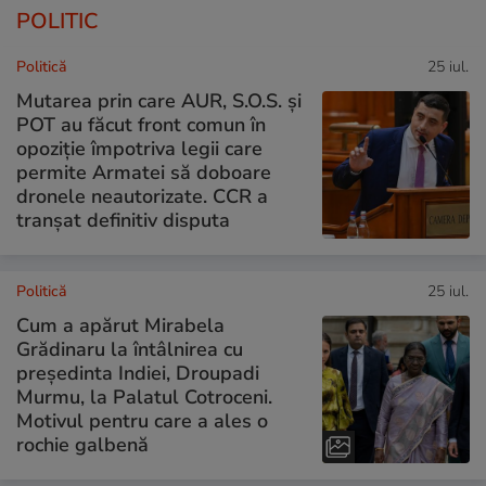
POLITIC
Politică
25 iul.
Mutarea prin care AUR, S.O.S. și
POT au făcut front comun în
opoziție împotriva legii care
permite Armatei să doboare
dronele neautorizate. CCR a
tranșat definitiv disputa
Politică
25 iul.
Cum a apărut Mirabela
Grădinaru la întâlnirea cu
președinta Indiei, Droupadi
Murmu, la Palatul Cotroceni.
Motivul pentru care a ales o
rochie galbenă