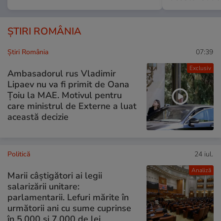
ȘTIRI ROMÂNIA
Știri România
07:39
Exclusiv
Ambasadorul rus Vladimir
Lipaev nu va fi primit de Oana
Țoiu la MAE. Motivul pentru
care ministrul de Externe a luat
această decizie
Politică
24 iul.
Analiză
Marii câștigători ai legii
salarizării unitare:
parlamentarii. Lefuri mărite în
următorii ani cu sume cuprinse
în 5.000 și 7.000 de lei