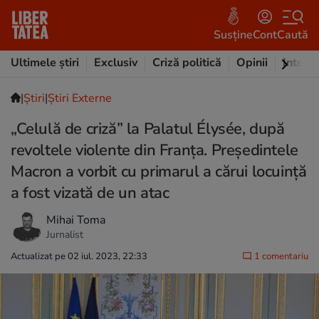
Susține
Cont
Caută
Ultimele știri
Exclusiv
Criză politică
Opinii
Intervi
|
Ştiri
|
Știri Externe
„Celulă de criză” la Palatul Élysée, după
revoltele violente din Franța. Președintele
Macron a vorbit cu primarul a cărui locuință
a fost vizată de un atac
Mihai Toma
Jurnalist
Actualizat pe 02 iul. 2023, 22:33
1 comentariu