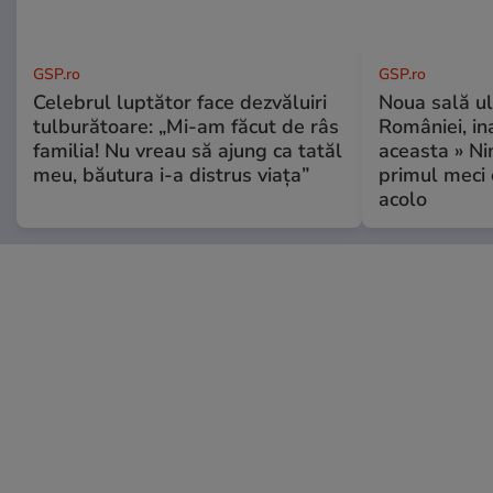
GSP.ro
GSP.ro
Celebrul luptător face dezvăluiri
Noua sală u
tulburătoare: „Mi-am făcut de râs
României, i
familia! Nu vreau să ajung ca tatăl
aceasta » Ni
meu, băutura i-a distrus viața”
primul meci 
acolo