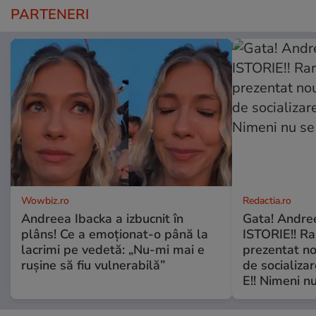
PARTENERI
Wowbiz.ro
Redactia.ro
Andreea Ibacka a izbucnit în
Gata! Andre
plâns! Ce a emoționat-o până la
ISTORIE!! Ra
lacrimi pe vedetă: „Nu-mi mai e
prezentat no
rușine să fiu vulnerabilă”
de socializa
E!! Nimeni nu