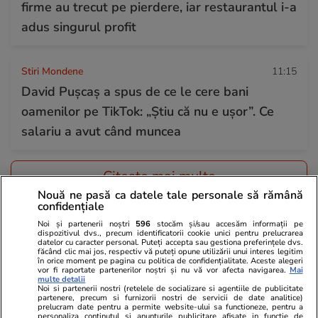
firme au trecut pe pierdere, iar restaurantul i-a
adus singurul profit
Stiri Mondene
11:15
David Pușcaș a spus de ce le cere bani
oamenilor pe TikTok: „Știu că nu e ușor”. Ce
salariu a avut când muncea
Citește mai multe
Nouă ne pasă ca datele tale personale să rămână
confidențiale
TRENDING
Noi și partenerii noștri
596
stocăm și/sau accesăm informații pe
dispozitivul dvs., precum identificatorii cookie unici pentru prelucrarea
datelor cu caracter personal. Puteți accepta sau gestiona preferințele dvs.
făcând clic mai jos, respectiv vă puteți opune utilizării unui interes legitim
Horoscop
26 iul.
în orice moment pe pagina cu politica de confidențialitate. Aceste alegeri
vor fi raportate partenerilor noștri și nu vă vor afecta navigarea.
Mai
Horoscop 27 iulie 2026. Balanțele vor simți
multe detalii
Noi si partenerii nostri (retelele de socializare si agentiile de publicitate
nevoia să scoată la lumină talente și înzestrări
partenere, precum si furnizorii nostri de servicii de date analitice)
prelucram date pentru a permite website-ului sa functioneze, pentru a
pe care le folosesc rar sau deloc
personaliza continutul si anunturile publicitare afisate in functie de