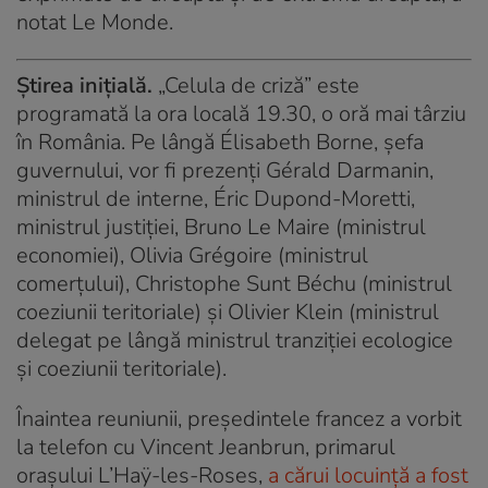
notat Le Monde.
Știrea inițială.
„Celula de criză” este
programată la ora locală 19.30, o oră mai târziu
în România. Pe lângă Élisabeth Borne, șefa
guvernului, vor fi prezenți Gérald Darmanin,
ministrul de interne, Éric Dupond-Moretti,
ministrul justiției, Bruno Le Maire (ministrul
economiei), Olivia Grégoire (ministrul
comerțului), Christophe Sunt Béchu (ministrul
coeziunii teritoriale) și Olivier Klein (ministrul
delegat pe lângă ministrul tranziției ecologice
și coeziunii teritoriale).
Înaintea reuniunii, președintele francez a vorbit
la telefon cu Vincent Jeanbrun, primarul
orașului L’Haÿ-les-Roses,
a cărui locuință a fost