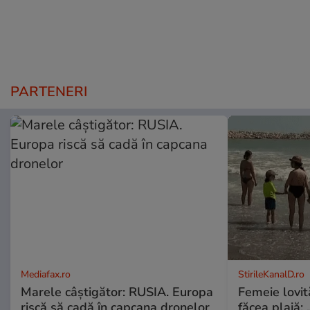
PARTENERI
Mediafax.ro
StirileKanalD.ro
Marele câștigător: RUSIA. Europa
Femeie lovit
riscă să cadă în capcana dronelor
făcea plajă: „