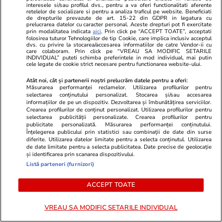
interesele si/sau profilul dvs., pentru a va oferi functionalitati aferente
retelelor de socializare si pentru a analiza traficul pe website. Beneficiati
de drepturile prevazute de art. 15-22 din GDPR in legatura cu
prelucrarea datelor cu caracter personal. Aceste drepturi pot fi exercitate
Știri România
26 iul.
prin modalitatea indicata
aici
. Prin click pe “ACCEPT TOATE”, acceptati
folosirea tuturor Tehnologiilor de tip Cookie, care implica inclusiv acceptul
Ploi torențiale, grindină și vijelii în 21 de
dvs. cu privire la stocarea/accesarea informatiilor de catre Vendor-ii cu
care colaboram. Prin click pe “VREAU SA MODIFIC SETARILE
județe. Harta zonelor vizate luni de avertizarea
INDIVIDUAL” puteti schimba preferintele in mod individual, mai putin
cele legate de cookie strict necesare pentru functionarea website-ului.
meteo ANM cod galben
Atât noi, cât și partenerii noștri prelucrăm datele pentru a oferi:
Măsurarea performanței reclamelor. Utilizarea profilurilor pentru
selectarea conținutului personalizat. Stocarea și/sau accesarea
Ştiri
26 iul. 2021
informațiilor de pe un dispozitiv. Dezvoltarea și îmbunătățirea serviciilor.
Crearea profilurilor de conținut personalizat. Utilizarea profilurilor pentru
Ce nu trebuie să faci de Sfântul Pantelimon
selectarea publicității personalizate. Crearea profilurilor pentru
publicitate personalizată. Măsurarea performanței conținutului.
Înțelegerea publicului prin statistici sau combinații de date din surse
diferite. Utilizarea datelor limitate pentru a selecta conținutul. Utilizarea
Știri România
26 iul.
de date limitate pentru a selecta publicitatea. Date precise de geolocație
și identificarea prin scanarea dispozitivului.
Rezultatele Loto 6/49 din 26 iulie 2026.
Listă parteneri (furnizori)
Numerele câștigătoare extrase duminică
ACCEPT TOATE
VREAU SA MODIFIC SETARILE INDIVIDUAL