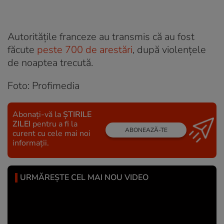
Autoritățile franceze au transmis că au fost
făcute
peste 700 de arestări
, după violențele
de noaptea trecută.
Foto: Profimedia
Abonați-vă la
ȘTIRILE
ZILEI
pentru a fi la
ABONEAZĂ-TE
curent cu cele mai noi
informații.
URMĂREȘTE CEL MAI NOU VIDEO