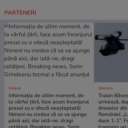
PARTENERI
Viva.ro
Unica.ro
Informația de ultim moment, de
Traian Băses
la vârful țării, face acum înconjurul
urmează, du
presei cu o viteză neașteptată!
dronelor din 
Nimeni nu credea că se va ajunge
României: „L
până aici, dar iată-ne, dragi
duce 1-1”. F
cetățeni. Breaking news, Sorin
transmis un 