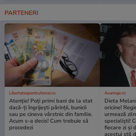
PARTENERI
Libertateapentrufemei.ro
Avantaje.ro
Atenție! Poți primi bani de la stat
Dieta Melan
dacă-ți îngrijești părinții, bunicii
oricine! Regi
sau pe cineva vârstnic din familie.
urmează zilni
Acum s-a decis! Cum trebuie să
specialiști! 
procedezi
fiecare zi și 
acestui stil 