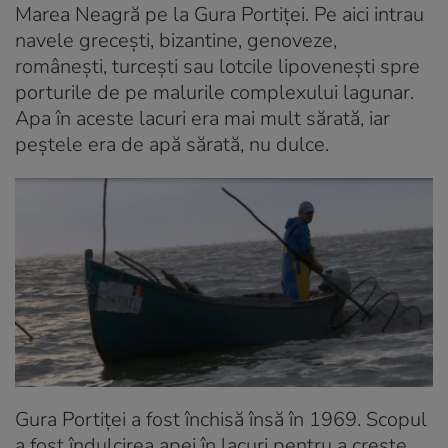
Marea Neagră pe la Gura Portiţei. Pe aici intrau
navele greceşti, bizantine, genoveze,
româneşti, turceşti sau lotcile lipoveneşti spre
porturile de pe malurile complexului lagunar.
Apa în aceste lacuri era mai mult sărată, iar
peştele era de apă sărată, nu dulce.
Gura Portiței a fost închisă însă în 1969. Scopul
a fost îndulcirea apei în lacuri pentru a crește