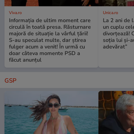
Viva.ro
Unica.ro
Informația de ultim moment care
La 2 ani de 
circulă în toată presa. Răsturnare
un cuplu ce
majoră de situație la vârful țării!
divorțează! C
S-au speculat multe, dar știrea
soția lui și-
fulger acum a venit! În urmă cu
adevărat”
doar câteva momente PSD a
făcut anunțul
GSP