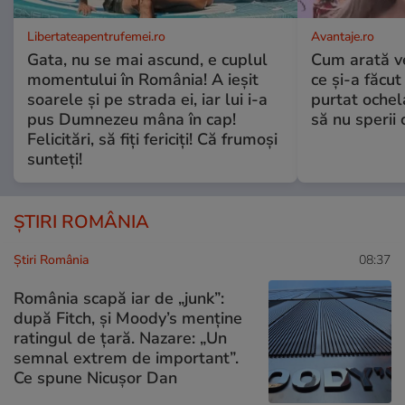
Libertateapentrufemei.ro
Avantaje.ro
Gata, nu se mai ascund, e cuplul
Cum arată v
momentului în România! A ieșit
ce și-a făcut
soarele și pe strada ei, iar lui i-a
purtat ochel
pus Dumnezeu mâna în cap!
să nu sperii c
Felicitări, să fiți fericiți! Că frumoși
sunteți!
ȘTIRI ROMÂNIA
Știri România
08:37
România scapă iar de „junk”:
după Fitch, și Moody’s menține
ratingul de țară. Nazare: „Un
semnal extrem de important”.
Ce spune Nicușor Dan