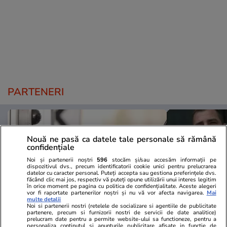
PARTENERI
Nouă ne pasă ca datele tale personale să rămână
confidențiale
Noi și partenerii noștri
596
stocăm și/sau accesăm informații pe
dispozitivul dvs., precum identificatorii cookie unici pentru prelucrarea
datelor cu caracter personal. Puteți accepta sau gestiona preferințele dvs.
făcând clic mai jos, respectiv vă puteți opune utilizării unui interes legitim
în orice moment pe pagina cu politica de confidențialitate. Aceste alegeri
vor fi raportate partenerilor noștri și nu vă vor afecta navigarea.
Mai
multe detalii
Noi si partenerii nostri (retelele de socializare si agentiile de publicitate
partenere, precum si furnizorii nostri de servicii de date analitice)
prelucram date pentru a permite website-ului sa functioneze, pentru a
Mediafax.ro
StirileKanalD.ro
personaliza continutul si anunturile publicitare afisate in functie de