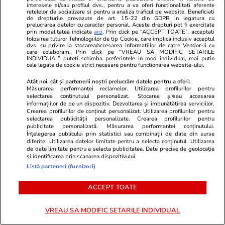
interesele si/sau profilul dvs., pentru a va oferi functionalitati aferente
Adio drumuri repetate după țigări
UPDATE Zi d
retelelor de socializare si pentru a analiza traficul pe website. Beneficiati
de drepturile prevazute de art. 15-22 din GDPR in legatura cu
ieftine în Bulgaria. România
Georgescu! F
prelucrarea datelor cu caracter personal. Aceste drepturi pot fi exercitate
limitează la 40 de pachete în 40
prezidențiale
prin modalitatea indicata
aici
. Prin click pe “ACCEPT TOATE”, acceptati
folosirea tuturor Tehnologiilor de tip Cookie, care implica inclusiv acceptul
de zile
judecat pent
dvs. cu privire la stocarea/accesarea informatiilor de catre Vendor-ii cu
care colaboram. Prin click pe “VREAU SA MODIFIC SETARILE
lovitură de s
INDIVIDUAL” puteti schimba preferintele in mod individual, mai putin
cele legate de cookie strict necesare pentru functionarea website-ului.
Atât noi, cât și partenerii noștri prelucrăm datele pentru a oferi:
PROMO
Măsurarea performanței reclamelor. Utilizarea profilurilor pentru
selectarea conținutului personalizat. Stocarea și/sau accesarea
informațiilor de pe un dispozitiv. Dezvoltarea și îmbunătățirea serviciilor.
Crearea profilurilor de conținut personalizat. Utilizarea profilurilor pentru
selectarea publicității personalizate. Crearea profilurilor pentru
publicitate personalizată. Măsurarea performanței conținutului.
Înțelegerea publicului prin statistici sau combinații de date din surse
diferite. Utilizarea datelor limitate pentru a selecta conținutul. Utilizarea
de date limitate pentru a selecta publicitatea. Date precise de geolocație
și identificarea prin scanarea dispozitivului.
Listă parteneri (furnizori)
ACCEPT TOATE
VREAU SA MODIFIC SETARILE INDIVIDUAL
Advertorial
Advertorial