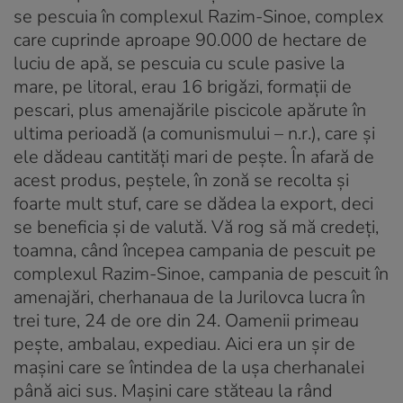
se pescuia în complexul Razim-Sinoe, complex
care cuprinde aproape 90.000 de hectare de
luciu de apă, se pescuia cu scule pasive la
mare, pe litoral, erau 16 brigăzi, formații de
pescari, plus amenajările piscicole apărute în
ultima perioadă (a comunismului – n.r.), care și
ele dădeau cantități mari de pește. În afară de
acest produs, peștele, în zonă se recolta și
foarte mult stuf, care se dădea la export, deci
se beneficia și de valută. Vă rog să mă credeți,
toamna, când începea campania de pescuit pe
complexul Razim-Sinoe, campania de pescuit în
amenajări, cherhanaua de la Jurilovca lucra în
trei ture, 24 de ore din 24. Oamenii primeau
pește, ambalau, expediau. Aici era un șir de
mașini care se întindea de la ușa cherhanalei
până aici sus. Mașini care stăteau la rând