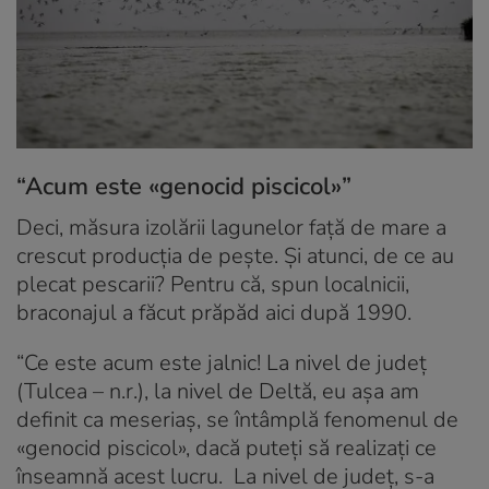
“Acum este «genocid piscicol»”
Deci, măsura izolării lagunelor faţă de mare a
crescut producţia de peşte. Şi atunci, de ce au
plecat pescarii? Pentru că, spun localnicii,
braconajul a făcut prăpăd aici după 1990.
“Ce este acum este jalnic! La nivel de județ
(Tulcea – n.r.), la nivel de Deltă, eu așa am
definit ca meseriaș, se întâmplă fenomenul de
«genocid piscicol», dacă puteți să realizați ce
înseamnă acest lucru. La nivel de județ, s-a