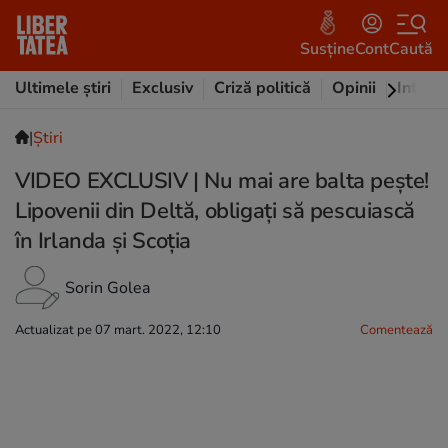
Susține
Cont
Caută
Ultimele știri
Exclusiv
Criză politică
Opinii
Intervi
|
Ştiri
VIDEO EXCLUSIV | Nu mai are balta pește!
Lipovenii din Deltă, obligați să pescuiască
în Irlanda și Scoția
Sorin Golea
Actualizat pe 07 mart. 2022, 12:10
Comentează