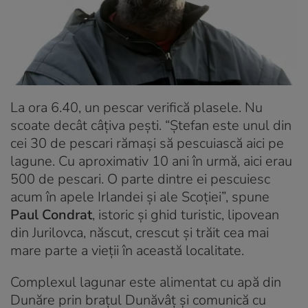
La ora 6.40, un pescar verifică plasele. Nu
scoate decât câţiva peşti. “Ștefan este unul din
cei 30 de pescari rămași să pescuiască aici pe
lagune. Cu aproximativ 10 ani în urmă, aici erau
500 de pescari. O parte dintre ei pescuiesc
acum în apele Irlandei și ale Scoției”, spune
Paul Condrat
, istoric și ghid turistic, lipovean
din Jurilovca, născut, crescut și trăit cea mai
mare parte a vieții în această localitate.
Complexul lagunar este alimentat cu apă din
Dunăre prin braţul Dunăvâţ şi comunică cu