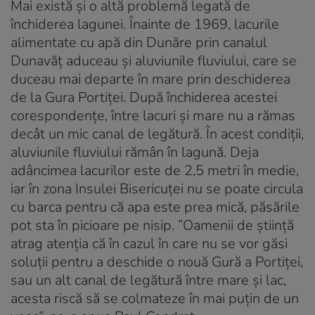
Mai există și o altă problemă legată de
închiderea lagunei. Înainte de 1969, lacurile
alimentate cu apă din Dunăre prin canalul
Dunavăț aduceau și aluviunile fluviului, care se
duceau mai departe în mare prin deschiderea
de la Gura Portiței. După închiderea acestei
corespondențe, între lacuri și mare nu a rămas
decât un mic canal de legătură. În acest condiții,
aluviunile fluviului rămân în lagună. Deja
adâncimea lacurilor este de 2,5 metri în medie,
iar în zona Insulei Bisericuței nu se poate circula
cu barca pentru că apa este prea mică, păsările
pot sta în picioare pe nisip. ”Oamenii de știință
atrag atenția că în cazul în care nu se vor găsi
soluții pentru a deschide o nouă Gură a Portiței,
sau un alt canal de legătură între mare și lac,
acesta riscă să se colmateze în mai puțin de un