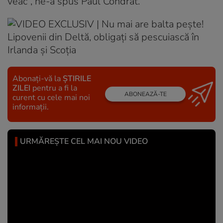
veac”, ne-a spus Paul Condrat.
Abonați-vă la
ȘTIRILE
ZILEI
pentru a fi la
ABONEAZĂ-TE
curent cu cele mai noi
informații.
URMĂREȘTE CEL MAI NOU VIDEO