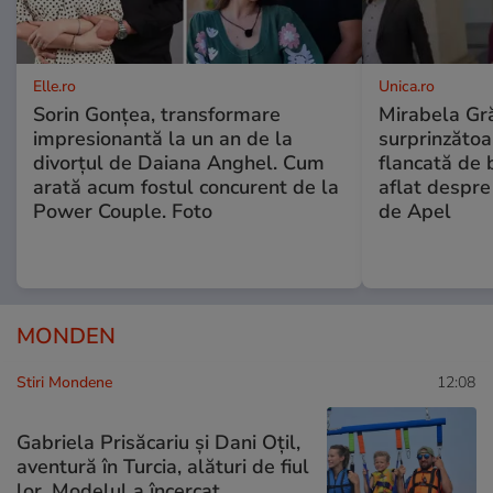
Elle.ro
Unica.ro
Sorin Gonțea, transformare
Mirabela Gră
impresionantă la un an de la
surprinzătoar
divorțul de Daiana Anghel. Cum
flancată de 
arată acum fostul concurent de la
aflat despre
Power Couple. Foto
de Apel
MONDEN
Stiri Mondene
12:08
Gabriela Prisăcariu și Dani Oțil,
aventură în Turcia, alături de fiul
lor. Modelul a încercat