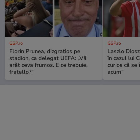
GSP.ro
GSP.ro
Florin Prunea, dizgrațios pe
Laszlo Diosz
stadion, ca delegat UEFA: „Vă
în cazul lui 
arăt ceva frumos. E ce trebuie,
curios că se
fratello?”
acum”