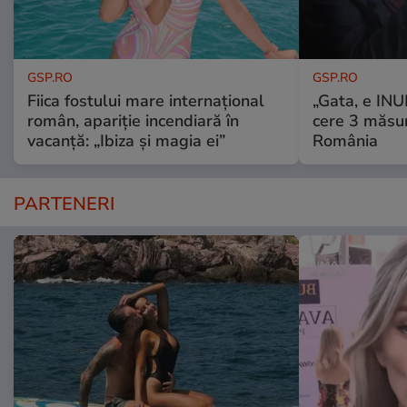
GSP.RO
GSP.RO
Fiica fostului mare internațional
„Gata, e IN
român, apariție incendiară în
cere 3 măsu
vacanță: „Ibiza și magia ei”
România
PARTENERI