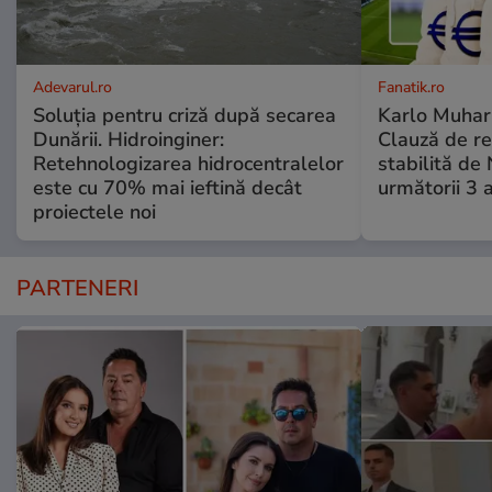
Adevarul.ro
Fanatik.ro
Soluția pentru criză după secarea
Karlo Muhar,
Dunării. Hidroinginer:
Clauză de re
Retehnologizarea hidrocentralelor
stabilită de
este cu 70% mai ieftină decât
următorii 3 a
proiectele noi
PARTENERI