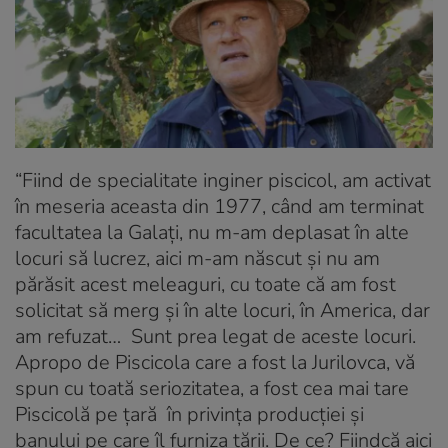
“Fiind de specialitate inginer piscicol, am activat
în meseria aceasta din 1977, când am terminat
facultatea la Galați, nu m-am deplasat în alte
locuri să lucrez, aici m-am născut și nu am
părăsit acest meleaguri, cu toate că am fost
solicitat să merg și în alte locuri, în America, dar
am refuzat… Sunt prea legat de aceste locuri.
Apropo de Piscicola care a fost la Jurilovca, vă
spun cu toată seriozitatea, a fost cea mai tare
Piscicolă pe țară în privința producției și
banului pe care îl furniza țării. De ce? Fiindcă aici