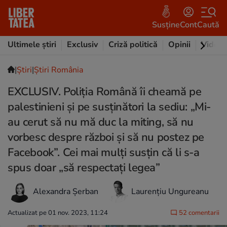
Susține
Cont
Caută
Ultimele știri
Exclusiv
Criză politică
Opinii
Video
|
Ştiri
|
Știri România
EXCLUSIV. Poliția Română îi cheamă pe
palestinieni și pe susținători la sediu: „Mi-
au cerut să nu mă duc la miting, să nu
vorbesc despre război și să nu postez pe
Facebook”. Cei mai mulți susțin că li s-a
spus doar „să respectați legea”
Alexandra Șerban
Laurențiu Ungureanu
Actualizat pe 01 nov. 2023, 11:24
52 comentarii