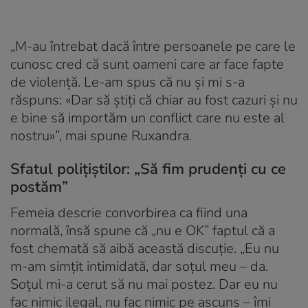
„M-au întrebat dacă între persoanele pe care le
cunosc cred că sunt oameni care ar face fapte
de violență. Le-am spus că nu și mi s-a
răspuns: «Dar să știți că chiar au fost cazuri și nu
e bine să importăm un conflict care nu este al
nostru»”, mai spune Ruxandra.
Sfatul poliţiştilor: „Să fim prudenți cu ce
postăm”
Femeia descrie convorbirea ca fiind una
normală, însă spune că „nu e OK” faptul că a
fost chemată să aibă această discuție. „Eu nu
m-am simțit intimidată, dar soțul meu – da.
Soțul mi-a cerut să nu mai postez. Dar eu nu
fac nimic ilegal, nu fac nimic pe ascuns – îmi