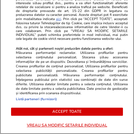
interesele si/sau profilul dvs., pentru a va oferi functionalitati aferente
retelelor de socializare si pentru a analiza traficul pe website. Beneficiati
de drepturile prevazute de art. 15-22 din GDPR in legatura cu
prelucrarea datelor cu caracter personal. Aceste drepturi pot fi exercitate
prin modalitatea indicata
aici
. Prin click pe “ACCEPT TOATE”, acceptati
folosirea tuturor Tehnologiilor de tip Cookie, care implica inclusiv acceptul
dvs. cu privire la stocarea/accesarea informatiilor de catre Vendor-ii cu
care colaboram. Prin click pe “VREAU SA MODIFIC SETARILE
INDIVIDUAL” puteti schimba preferintele in mod individual, mai putin
Share
52 comentarii
cele legate de cookie strict necesare pentru functionarea website-ului.
Atât noi, cât și partenerii noștri prelucrăm datele pentru a oferi:
Măsurarea performanței reclamelor. Utilizarea profilurilor pentru
selectarea conținutului personalizat. Stocarea și/sau accesarea
Abonați-vă la canalul Libertatea de WhatsApp pentru
informațiilor de pe un dispozitiv. Dezvoltarea și îmbunătățirea serviciilor.
a fi la curent cu ultimele informații
Crearea profilurilor de conținut personalizat. Utilizarea profilurilor pentru
selectarea publicității personalizate. Crearea profilurilor pentru
publicitate personalizată. Măsurarea performanței conținutului.
Înțelegerea publicului prin statistici sau combinații de date din surse
IGPR
Palestina
Poliția Română
Protest
diferite. Utilizarea datelor limitate pentru a selecta conținutul. Utilizarea
de date limitate pentru a selecta publicitatea. Date precise de geolocație
și identificarea prin scanarea dispozitivului.
Război
Stiri Bucuresti
Listă parteneri (furnizori)
ACCEPT TOATE
VREAU SA MODIFIC SETARILE INDIVIDUAL