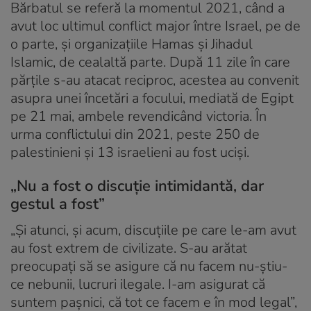
Bărbatul se referă la momentul 2021, când a
avut loc ultimul conflict major între Israel, pe de
o parte, şi organizaţiile Hamas şi Jihadul
Islamic, de cealaltă parte. După 11 zile în care
părţile s-au atacat reciproc, acestea au convenit
asupra unei încetări a focului, mediată de Egipt
pe 21 mai, ambele revendicând victoria. În
urma conflictului din 2021, peste 250 de
palestinieni şi 13 israelieni au fost uciși.
„Nu a fost o discuție intimidantă, dar
gestul a fost”
„Și atunci, și acum, discuțiile pe care le-am avut
au fost extrem de civilizate. S-au arătat
preocupați să se asigure că nu facem nu-știu-
ce nebunii, lucruri ilegale. I-am asigurat că
suntem pașnici, că tot ce facem e în mod legal”,