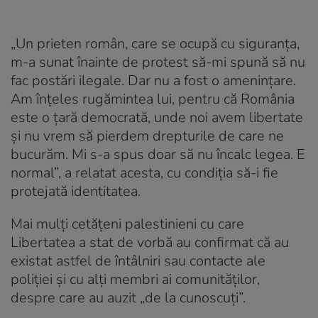
„Un prieten român, care se ocupă cu siguranţa,
m-a sunat înainte de protest să-mi spună să nu
fac postări ilegale. Dar nu a fost o ameninţare.
Am înţeles rugămintea lui, pentru că România
este o ţară democrată, unde noi avem libertate
şi nu vrem să pierdem drepturile de care ne
bucurăm. Mi s-a spus doar să nu încalc legea. E
normal”, a relatat acesta, cu condiţia să-i fie
protejată identitatea.
Mai mulți cetățeni palestinieni cu care
Libertatea a stat de vorbă au confirmat că au
existat astfel de întâlniri sau contacte ale
poliției și cu alţi membri ai comunităților,
despre care au auzit „de la cunoscuți”.