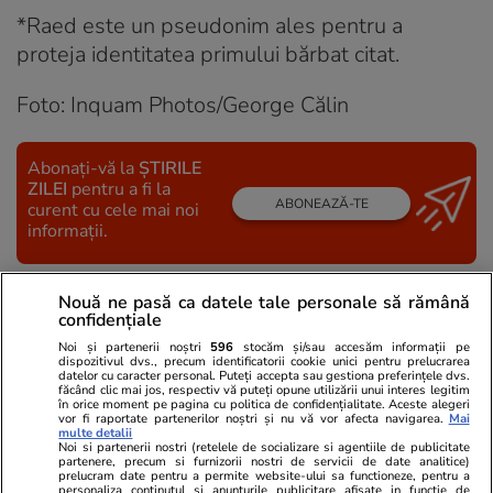
*Raed este un pseudonim ales pentru a
proteja identitatea primului bărbat citat.
Foto: Inquam Photos/George Călin
Abonați-vă la
ȘTIRILE
ZILEI
pentru a fi la
ABONEAZĂ-TE
curent cu cele mai noi
informații.
Nouă ne pasă ca datele tale personale să rămână
URMĂREȘTE CEL MAI NOU VIDEO
confidențiale
Noi și partenerii noștri
596
stocăm și/sau accesăm informații pe
dispozitivul dvs., precum identificatorii cookie unici pentru prelucrarea
datelor cu caracter personal. Puteți accepta sau gestiona preferințele dvs.
făcând clic mai jos, respectiv vă puteți opune utilizării unui interes legitim
în orice moment pe pagina cu politica de confidențialitate. Aceste alegeri
vor fi raportate partenerilor noștri și nu vă vor afecta navigarea.
Mai
multe detalii
Noi si partenerii nostri (retelele de socializare si agentiile de publicitate
partenere, precum si furnizorii nostri de servicii de date analitice)
prelucram date pentru a permite website-ului sa functioneze, pentru a
personaliza continutul si anunturile publicitare afisate in functie de