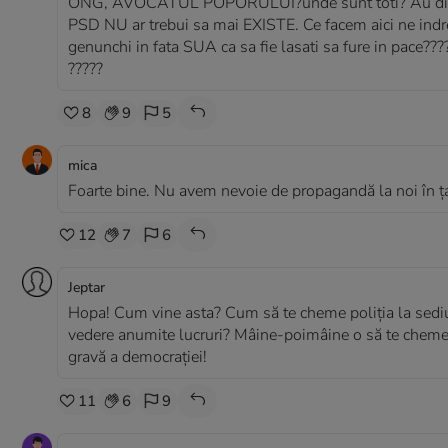
ONG, AVOCATUL POPORULUI?unde sunt toti? Au disparu
PSD NU ar trebui sa mai EXISTE. Ce facem aici ne indre
genunchi in fata SUA ca sa fie lasati sa fure in pace
?????
8
9
5
mica
Foarte bine. Nu avem nevoie de propagandă la noi în ța
12
7
6
Jeptar
Hopa! Cum vine asta? Cum să te cheme poliția la sediu p
vedere anumite lucruri? Mâine-poimâine o să te cheme la
gravă a democrației!
11
6
9