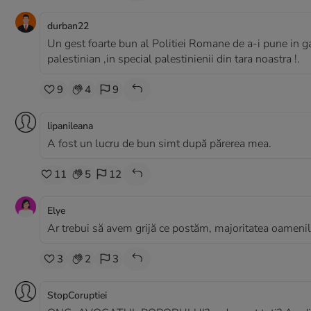
durban22
Un gest foarte bun al Politiei Romane de a-i pune in ga
palestinian ,in special palestinienii din tara noastra !.
9
4
9
lipanileana
A fost un lucru de bun simt după părerea mea.
11
5
12
Elye
Ar trebui să avem grijă ce postăm, majoritatea oamenilo
3
2
3
StopCoruptiei