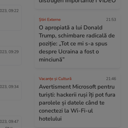
distrugeri importante I VIDEO
023, 09:22
-
Știri Externe
21:53
O apropiată a lui Donald
Trump, schimbare radicală de
poziție: „Tot ce mi s-a spus
despre Ucraina a fost o
023, 09:29
minciună”
Vacanțe și Cultură
21:46
Avertisment Microsoft pentru
023, 09:34
turiști: hackerii ruși îți pot fura
parolele și datele când te
conectezi la Wi-Fi-ul
hotelului
023, 09:47