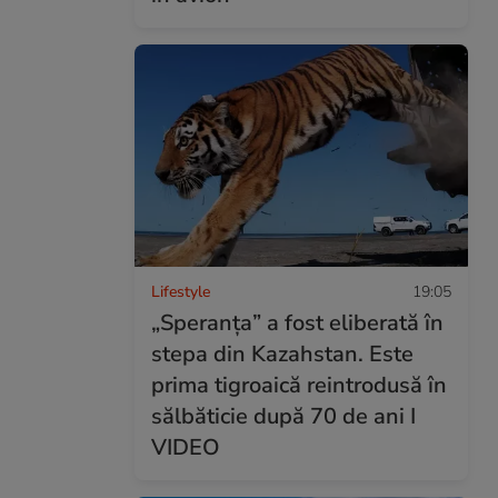
Lifestyle
19:05
„Speranța” a fost eliberată în
stepa din Kazahstan. Este
prima tigroaică reintrodusă în
sălbăticie după 70 de ani I
VIDEO