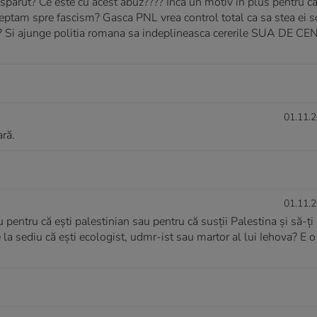
t? Ce este cu acest abuz???? Inca un motiv in plus pentru c
ptam spre fascism? Gasca PNL vrea control total ca sa stea ei sc
???? Si ajunge politia romana sa indeplineasca cererile SUA DE 
01.11.2
ră.
01.11.2
entru că ești palestinian sau pentru că susții Palestina și să-ți
 sediu că ești ecologist, udmr-ist sau martor al lui Iehova? E o