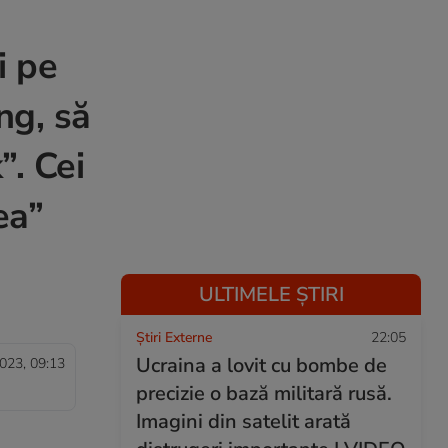
i pe
ng, să
”. Cei
ea”
ULTIMELE ȘTIRI
Știri Externe
22:05
Ucraina a lovit cu bombe de
023, 09:13
precizie o bază militară rusă.
Imagini din satelit arată