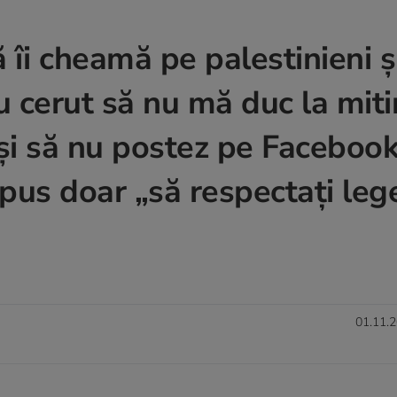
îi cheamă pe palestinieni ș
au cerut să nu mă duc la miti
și să nu postez pe Facebook
 spus doar „să respectați leg
01.11.2