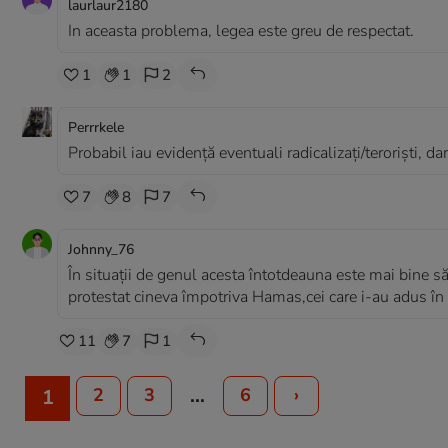
laurlaur2180
In aceasta problema, legea este greu de respectat.
1
1
2
Perrrkele
Probabil iau evidenţă eventuali radicalizaţi/terorişti, dar 
7
8
7
Johnny_76
În situații de genul acesta întotdeauna este mai bine să f
protestat cineva împotriva Hamas,cei care i-au adus în s
11
7
1
…
2
3
6
›
1