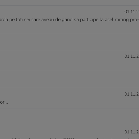
01.11.2
rda pe toti cei care aveau de gand sa participe la acel miting pro
01.11.2
01.11.2
r...
01.11.2