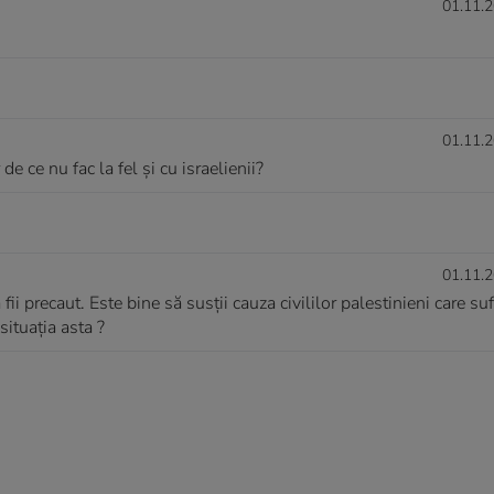
01.11.2
01.11.2
de ce nu fac la fel şi cu israelienii?
01.11.2
ii precaut. Este bine să susții cauza civililor palestinieni care su
ituația asta ?