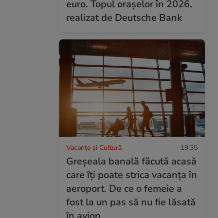
euro. Topul orașelor în 2026,
realizat de Deutsche Bank
Vacanțe și Cultură
19:35
Greșeala banală făcută acasă
care îți poate strica vacanța în
aeroport. De ce o femeie a
fost la un pas să nu fie lăsată
în avion