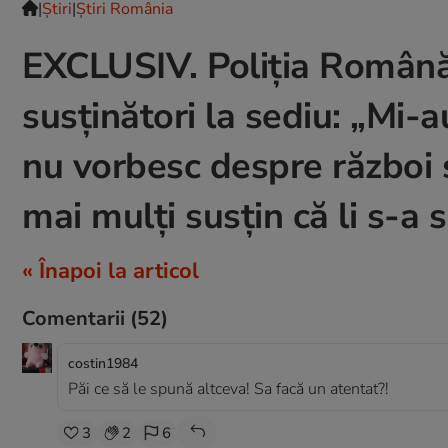
|
Ştiri
|
Știri România
EXCLUSIV. Poliția Română 
susținători la sediu: „Mi-
nu vorbesc despre război 
mai mulți susțin că li s-a
« Înapoi la articol
Comentarii
(52)
costin1984
Păi ce să le spună altceva! Sa facă un atentat?!
3
2
6