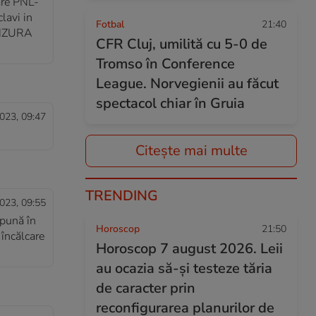
are PNL-
lavi in
Fotbal
21:40
CENZURA
CFR Cluj, umilită cu 5-0 de
Tromso în Conference
League. Norvegienii au făcut
spectacol chiar în Gruia
023, 09:47
Citește mai multe
TRENDING
023, 09:55
 pună în
Horoscop
21:50
 încălcare
Horoscop 7 august 2026. Leii
au ocazia să-și testeze tăria
de caracter prin
reconfigurarea planurilor de