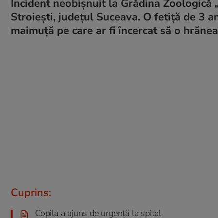
Incident neobișnuit la Grădina Zoologică 
Stroiești, județul Suceava. O fetiță de 3 a
maimuță pe care ar fi încercat să o hrănea
Cuprins:
Copila a ajuns de urgență la spital