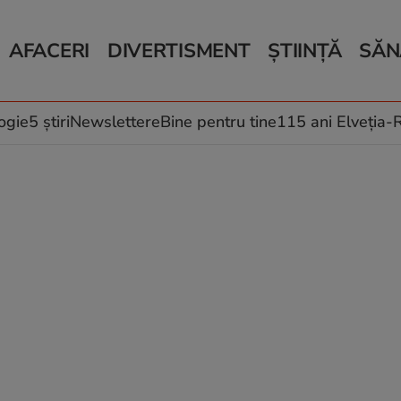
AFACERI
DIVERTISMENT
ȘTIINȚĂ
SĂN
Bani și Afaceri
Monden
Știri Știință
Știri 
Auto
Horoscop
Schimbări climati
Relații
Locuri de muncă
Muzică și Filme
Rețete
ogie
5 știri
Newslettere
Bine pentru tine
115 ani Elveția
Imobiliare.ro
Vacanțe și Cultură
Fructe
eJobs.ro
Îngriji