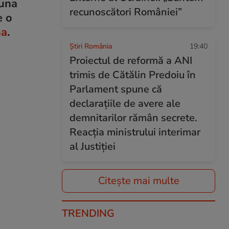
muna
recunoscători României”
e o
na
.
Știri România
19:40
Proiectul de reformă a ANI
trimis de Cătălin Predoiu în
Parlament spune că
declarațiile de avere ale
demnitarilor rămân secrete.
Reacția ministrului interimar
al Justiției
Citește mai multe
TRENDING