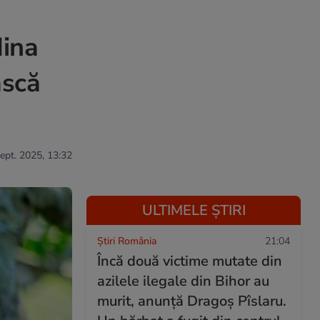
dina
ască
sept. 2025, 13:32
ULTIMELE ȘTIRI
Știri România
21:04
Încă două victime mutate din
azilele ilegale din Bihor au
murit, anunță Dragoș Pîslaru.