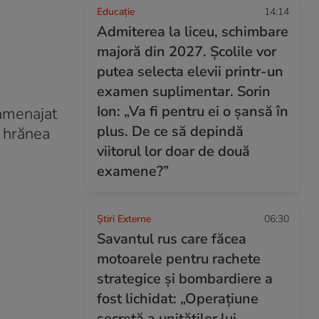
Educație
14:14
Admiterea la liceu, schimbare
majoră din 2027. Școlile vor
putea selecta elevii printr-un
examen suplimentar. Sorin
Ion: „Va fi pentru ei o șansă în
 amenajat
plus. De ce să depindă
e hrănea
viitorul lor doar de două
examene?”
Știri Externe
06:30
Savantul rus care făcea
motoarele pentru rachete
strategice și bombardiere a
fost lichidat: „Operațiune
secretă a unităților lui