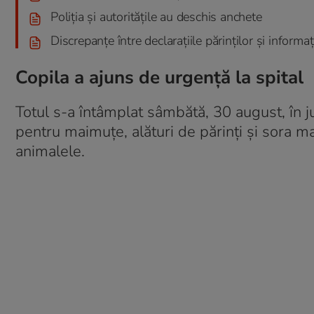
Poliția și autoritățile au deschis anchete
Discrepanțe între declarațiile părinților și informați
Copila a ajuns de urgență la spital
Totul s-a întâmplat sâmbătă, 30 august, în ju
pentru maimuțe, alături de părinți și sora 
animalele.