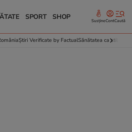
ĂTATE
SPORT
SHOP
Susține
Cont
Caută
Sănătate și Fitness
ce
 culinare
-România
Știri Verificate by Factual
Sănătatea ca stil de vi
 și legume
rea plantelor