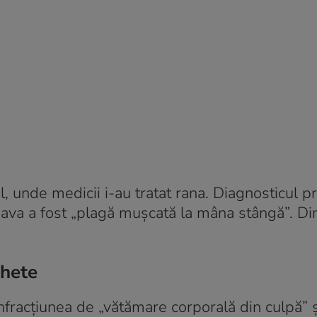
l, unde medicii i-au tratat rana. Diagnosticul p
va a fost „plagă mușcată la mâna stângă”. Din 
chete
infracțiunea de „vătămare corporală din culpă” ș