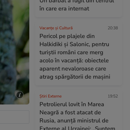
Un bărbat a fugit din centrul
în care era internat
Vacanțe și Cultură
20:38
Pericol pe plajele din
Halkidiki și Salonic, pentru
turiștii români care merg
acolo în vacanță: obiectele
aparent nevaloroase care
atrag spărgătorii de mașini
Știri Externe
19:52
Petrolierul lovit în Marea
Neagră a fost atacat de
Rusia, anunță ministrul de
Externe al Ucrainei: „Suntem