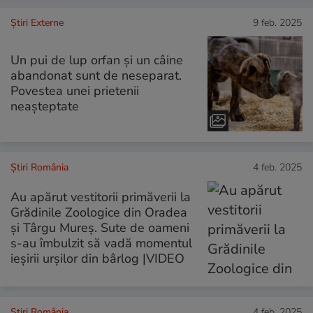
Știri Externe
9 feb. 2025
Un pui de lup orfan și un câine
abandonat sunt de neseparat.
Povestea unei prietenii
neașteptate
Știri România
4 feb. 2025
Au apărut vestitorii primăverii la
Grădinile Zoologice din Oradea
și Târgu Mureș. Sute de oameni
s-au îmbulzit să vadă momentul
ieșirii urșilor din bârlog |VIDEO
Știri România
4 feb. 2025