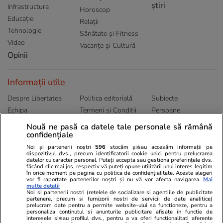
știri
Infrastructura
Horoscop
Educație
Relații
Tehnologie
Sănătate și Fitness
Video
Vacanțe și Cultură
Opinii
Informații utile
Despre Libertatea
Politica editorială
Subiecte
Echipa
Termeni și Conditii
Persoane
Publicitate
Abonamente
Sitemap
Nouă ne pasă ca datele tale personale să rămână
confidențiale
Politica de
Autori
confidențialitate
Noi și partenerii noștri
596
stocăm și/sau accesăm informații pe
dispozitivul dvs., precum identificatorii cookie unici pentru prelucrarea
datelor cu caracter personal. Puteți accepta sau gestiona preferințele dvs.
Ringier România
făcând clic mai jos, respectiv vă puteți opune utilizării unui interes legitim
în orice moment pe pagina cu politica de confidențialitate. Aceste alegeri
vor fi raportate partenerilor noștri și nu vă vor afecta navigarea.
Mai
Libertatea pentru
ELLE
Locuri de muncă
multe detalii
femei
Noi si partenerii nostri (retelele de socializare si agentiile de publicitate
Gazeta Sporturilor
Imobiliare.ro
partenere, precum si furnizorii nostri de servicii de date analitice)
Unica.ro
prelucram date pentru a permite website-ului sa functioneze, pentru a
Stiri mondene
Jobradar24
personaliza continutul si anunturile publicitare afisate in functie de
Program TV
Calculator sarcina
Imoradar24
interesele si/sau profilul dvs., pentru a va oferi functionalitati aferente