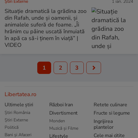
Știri Externe
1 ian. 2024
Situație dramatică la grădina zoo
din Rafah, unde și oamenii, și
animalele suferă de foame. „Îi
hrănim cu pâine uscată înmuiată
în apă ca să-i ținem în viață” |
VIDEO
1
2
3
Libertatea.ro
Ultimele știri
Război Iran
Retete culinare
Știri România
Divertisment
Fructe si legume
Știri Externe
Monden
Ingrijirea
plantelor
Politică
Muzică și Filme
Bani și Afaceri
Cele mai citite
Lifestyle