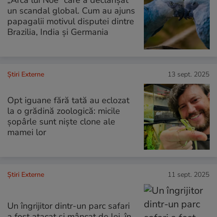
un scandal global. Cum au ajuns
papagalii motivul disputei dintre
Brazilia, India și Germania
Știri Externe
13 sept. 2025
Opt iguane fără tată au eclozat
la o grădină zoologică: micile
șopârle sunt niște clone ale
mamei lor
Știri Externe
11 sept. 2025
Un îngrijitor dintr-un parc safari
a fost atacat și mâncat de lei, în