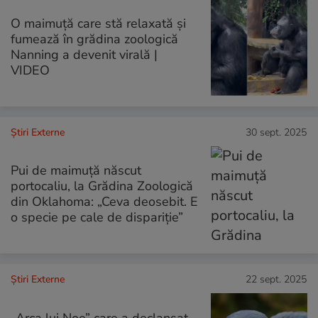
O maimuță care stă relaxată și
fumează în grădina zoologică
Nanning a devenit virală |
VIDEO
Știri Externe
30 sept. 2025
Pui de maimuță născut
portocaliu, la Grădina Zoologică
din Oklahoma: „Ceva deosebit. E
o specie pe cale de dispariție”
Știri Externe
22 sept. 2025
„Arca lui Noe” care a declanșat