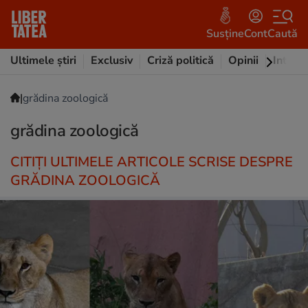
Susține
Cont
Caută
Ultimele știri
Exclusiv
Criză politică
Opinii
Intervi
|
grădina zoologică
grădina zoologică
CITIȚI ULTIMELE ARTICOLE SCRISE DESPRE
GRĂDINA ZOOLOGICĂ