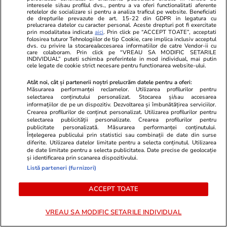
interesele si/sau profilul dvs., pentru a va oferi functionalitati aferente
retelelor de socializare si pentru a analiza traficul pe website. Beneficiati
de drepturile prevazute de art. 15-22 din GDPR in legatura cu
Ce este făina de tapioca și în ce
prelucrarea datelor cu caracter personal. Aceste drepturi pot fi exercitate
prin modalitatea indicata
aici
. Prin click pe “ACCEPT TOATE”, acceptati
rețete poate fi folosită
folosirea tuturor Tehnologiilor de tip Cookie, care implica inclusiv acceptul
dvs. cu privire la stocarea/accesarea informatiilor de catre Vendor-ii cu
care colaboram. Prin click pe “VREAU SA MODIFIC SETARILE
INDIVIDUAL” puteti schimba preferintele in mod individual, mai putin
cele legate de cookie strict necesare pentru functionarea website-ului.
Atât noi, cât și partenerii noștri prelucrăm datele pentru a oferi:
Măsurarea performanței reclamelor. Utilizarea profilurilor pentru
Lifestyle
14 iul.
selectarea conținutului personalizat. Stocarea și/sau accesarea
informațiilor de pe un dispozitiv. Dezvoltarea și îmbunătățirea serviciilor.
Crearea profilurilor de conținut personalizat. Utilizarea profilurilor pentru
selectarea publicității personalizate. Crearea profilurilor pentru
publicitate personalizată. Măsurarea performanței conținutului.
Ce este săpunul de Marsilia și
Înțelegerea publicului prin statistici sau combinații de date din surse
la ce se folosește
diferite. Utilizarea datelor limitate pentru a selecta conținutul. Utilizarea
de date limitate pentru a selecta publicitatea. Date precise de geolocație
și identificarea prin scanarea dispozitivului.
Listă parteneri (furnizori)
ACCEPT TOATE
Lifestyle
08 iul.
VREAU SA MODIFIC SETARILE INDIVIDUAL
Ce este Japandi, stilul de