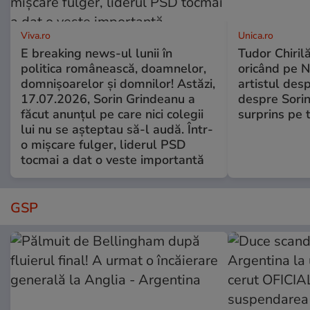
Viva.ro
Unica.ro
E breaking news-ul lunii în
Tudor Chiril
politica românească, doamnelor,
oricând pe N
domnișoarelor și domnilor! Astăzi,
artistul desp
17.07.2026, Sorin Grindeanu a
despre Sorin
făcut anunțul pe care nici colegii
surprins pe 
lui nu se așteptau să-l audă. Într-
o mișcare fulger, liderul PSD
tocmai a dat o veste importantă
GSP