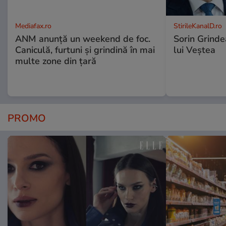
Mediafax.ro
StirileKanalD.ro
ANM anunță un weekend de foc.
Sorin Grinde
Caniculă, furtuni și grindină în mai
lui Veștea
multe zone din țară
PROMO