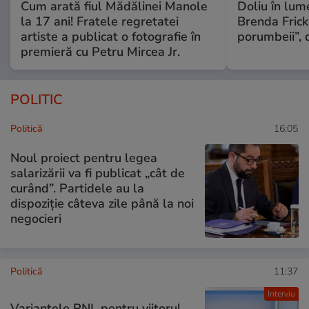
Cum arată fiul Mădălinei Manole
Doliu în lum
la 17 ani! Fratele regretatei
Brenda Frick
artiste a publicat o fotografie în
porumbeii”, 
premieră cu Petru Mircea Jr.
POLITIC
Politică
16:05
Noul proiect pentru legea
salarizării va fi publicat „cât de
curând”. Partidele au la
dispoziție câteva zile până la noi
negocieri
Politică
11:37
Interviu
Variantele PNL pentru viitorul