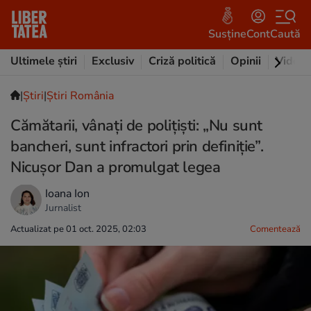
Susține
Cont
Caută
Ultimele știri
Exclusiv
Criză politică
Opinii
Video
|
Ştiri
|
Știri România
Cămătarii, vânați de polițiști: „Nu sunt
bancheri, sunt infractori prin definiţie”.
Nicușor Dan a promulgat legea
Ioana Ion
Jurnalist
Actualizat pe 01 oct. 2025, 02:03
Comentează