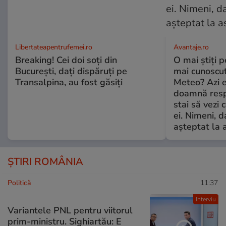
Libertateapentrufemei.ro
Avantaje.ro
Breaking! Cei doi soți din
O mai știți 
București, dați dispăruți pe
mai cunoscu
Transalpina, au fost găsiți
Meteo? Azi e
doamnă respe
stai să vezi 
ei. Nimeni, d
așteptat la 
ȘTIRI ROMÂNIA
Politică
11:37
Interviu
Variantele PNL pentru viitorul
prim-ministru. Sighiartău: E