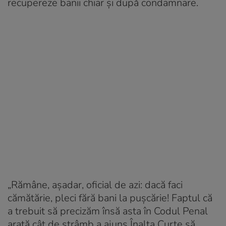
recupereze banii chiar și după condamnare.
„Rămâne, aşadar, oficial de azi: dacă faci
cămătărie, pleci fără bani la puşcărie! Faptul că
a trebuit să precizăm însă asta în Codul Penal
arată cât de strâmb a ajuns Înalta Curte să