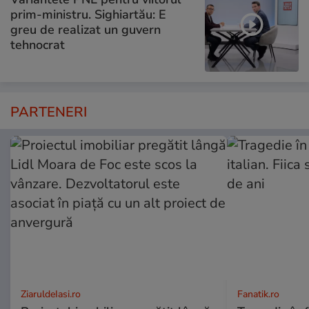
prim-ministru. Sighiartău: E
greu de realizat un guvern
tehnocrat
PARTENERI
ZiaruldeIasi.ro
Fanatik.ro