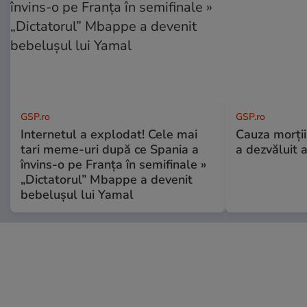
GSP.ro
GSP.ro
Internetul a explodat! Cele mai
Cauza morții
tari meme-uri după ce Spania a
a dezvăluit 
învins-o pe Franța în semifinale »
„Dictatorul” Mbappe a devenit
bebelușul lui Yamal