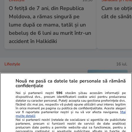
O fetiță de 7 ani, din Republica
Cum se obţin
Moldova, a rămas singură pe
cât de sănăt
lume după ce mama, tatăl și un
bebeluș de 6 luni au murit într-un
accident în Halkidiki
Lifestyle
16 iul.
Nouă ne pasă ca datele tale personale să rămână
Cum îţi laşi casa în siguranţă
confidențiale
înainte de a pleca în concediu
Noi și partenerii noștri
596
stocăm și/sau accesăm informații pe
dispozitivul dvs., precum identificatorii cookie unici pentru prelucrarea
datelor cu caracter personal. Puteți accepta sau gestiona preferințele dvs.
făcând clic mai jos, respectiv vă puteți opune utilizării unui interes legitim
în orice moment pe pagina cu politica de confidențialitate. Aceste alegeri
vor fi raportate partenerilor noștri și nu vă vor afecta navigarea.
Mai
multe detalii
Noi si partenerii nostri (retelele de socializare si agentiile de publicitate
partenere, precum si furnizorii nostri de servicii de date analitice)
Lifestyle
14 iul.
prelucram date pentru a permite website-ului sa functioneze, pentru a
personaliza continutul si anunturile publicitare afisate in functie de