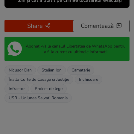
luni și cât a plătit pe chiriile locatarilor evacuați
Share
Comentează
Abonați-vă la canalul Libertatea de WhatsApp pentru
a fi la curent cu ultimele informații
Nicușor Dan
Stelian Ion
Camatarie
Înalta Curte de Casaţie şi Justiţie
Inchisoare
Infractor
Proiect de lege
USR - Uniunea Salvati Romania