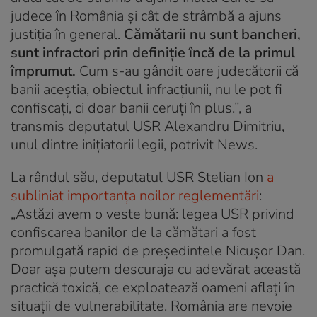
judece în România şi cât de strâmbă a ajuns
justiţia în general.
Cămătarii nu sunt bancheri,
sunt infractori prin definiţie încă de la primul
împrumut.
Cum s-au gândit oare judecătorii că
banii aceştia, obiectul infracţiunii, nu le pot fi
confiscaţi, ci doar banii ceruţi în plus.”, a
transmis deputatul USR Alexandru Dimitriu,
unul dintre inițiatorii legii, potrivit News.
La rândul său, deputatul USR Stelian Ion
a
subliniat importanța noilor reglementări
:
„Astăzi avem o veste bună: legea USR privind
confiscarea banilor de la cămătari a fost
promulgată rapid de preşedintele Nicuşor Dan.
Doar aşa putem descuraja cu adevărat această
practică toxică, ce exploatează oameni aflaţi în
situaţii de vulnerabilitate. România are nevoie