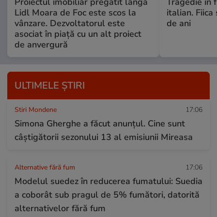
Proiectul imobiliar pregătit lângă
Tragedie în 
Lidl Moara de Foc este scos la
italian. Fiic
vânzare. Dezvoltatorul este
de ani
asociat în piață cu un alt proiect
de anvergură
ULTIMELE ȘTIRI
Stiri Mondene
17:06
Simona Gherghe a făcut anunțul. Cine sunt
câștigătorii sezonului 13 al emisiunii Mireasa
Alternative fără fum
17:06
Modelul suedez în reducerea fumatului: Suedia
a coborât sub pragul de 5% fumători, datorită
alternativelor fără fum