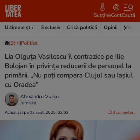
Susține
Cont
Caută
Ultimele știri
Exclusiv
Criză politică
Opinii
Video
|
Ştiri
|
Politică
Lia Olguța Vasilescu îl contrazice pe Ilie
Bolojan în privința reducerii de personal la
primării. „Nu poți compara Clujul sau Iașiul
cu Oradea”
Alexandru Vlaicu
Jurnalist
Actualizat pe 03 sept. 2025, 02:03
3 comentarii