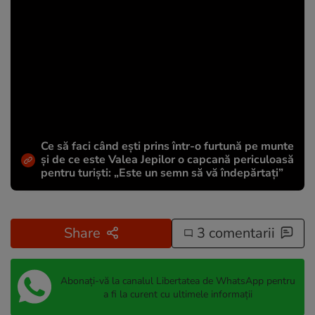
Ce să faci când ești prins într-o furtună pe munte
și de ce este Valea Jepilor o capcană periculoasă
pentru turiști: „Este un semn să vă îndepărtați”
Share
3 comentarii
Abonați-vă la canalul Libertatea de WhatsApp pentru
a fi la curent cu ultimele informații