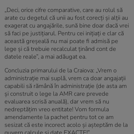
„Deci, orice cifre comparative, care au rolul să
arate cu degetul că unii au fost corecți și alții au
exagerat cu angajările, sună bine doar dacă vrei
să faci pe justițiarul. Pentru cei inițiați e clar că
această greșeală nu mai poate fi admisă pe
lege și că trebuie recalculat ținând cont de
datele reale”, a mai adăugat ea.
Concluzia primarului de la Craiova: „Vrem o
administrație mai suplă, vrem ca doar angajații
capabili să rămână în administrație (de asta am
și construit o lege la AMR care prevede
evaluarea scrisă anuală), dar vrem să nu
nedreptățim vreo entitate! Vom formula
amendamente la pachet pentru tot ce am
sesizat că este incorect acolo și așteptăm de la
guvern calcule și date EXACTE!”.