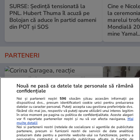
SURSE: Ședință tensionată la
Cine e Nicol
PNL. Hubert Thuma îl acuză pe
la ceremoni
Bolojan că aduce în partid oameni
marelui trof
din POT și SOS
Mondială 202
mine Yamal…
PARTENERI
Nouă ne pasă ca datele tale personale să rămână
confidențiale
Noi și partenerii noștri
596
stocăm și/sau accesăm informații pe
dispozitivul dvs., precum identificatorii cookie unici pentru prelucrarea
datelor cu caracter personal. Puteți accepta sau gestiona preferințele dvs.
făcând clic mai jos, respectiv vă puteți opune utilizării unui interes legitim
în orice moment pe pagina cu politica de confidențialitate. Aceste alegeri
vor fi raportate partenerilor noștri și nu vă vor afecta navigarea.
Mai
multe detalii
Noi si partenerii nostri (retelele de socializare si agentiile de publicitate
partenere, precum si furnizorii nostri de servicii de date analitice)
prelucram date pentru a permite website-ului sa functioneze, pentru a
Elle.ro
Unica.ro
personaliza continutul si anunturile publicitare afisate in functie de