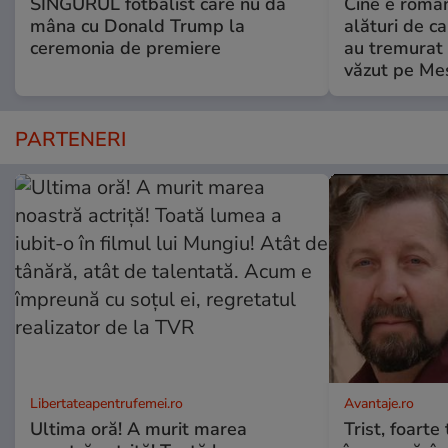
SINGURUL fotbalist care nu dă
Cine e româ
mâna cu Donald Trump la
alături de c
ceremonia de premiere
au tremurat
văzut pe Mes
PARTENERI
Libertateapentrufemei.ro
Avantaje.ro
Ultima oră! A murit marea
Trist, foarte