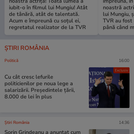
noastră actriță! Toată lumea a
împreună, în
iubit-o în filmul lui Mungiu! Atât
noastră actri
de tânără, atât de talentată.
lui Mungiu, ș
Acum e împreună cu soțul ei,
TVR au fost 
regretatul realizator de la TVR
până când mo
ȘTIRI ROMÂNIA
Politică
16:00
Exclusiv
Cu cât cresc lefurile
politicienilor pe noua lege a
salarizării. Președintele țării,
8.000 de lei în plus
Știri România
14:36
Sorin Grindeanu a anunțat cum