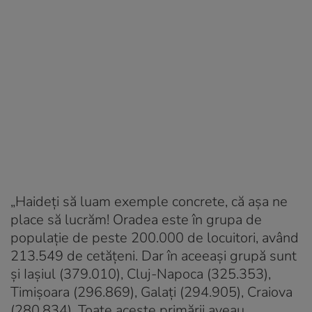
„Haideți să luam exemple concrete, că așa ne
place să lucrăm! Oradea este în grupa de
populație de peste 200.000 de locuitori, având
213.549 de cetățeni. Dar în aceeași grupă sunt
și Iașiul (379.010), Cluj-Napoca (325.353),
Timișoara (296.869), Galați (294.905), Craiova
(280.834). Toate aceste primării aveau