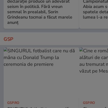
declarație produce un adevărat
Campionatul
seism în politică. Fără vreun
Abia acum s-
semnal în prealabil, Sorin
spatele deta
Grindeanu tocmai a făcut marele
lumea l-a r
anunț
GSP
GSP.RO
GSP.RO