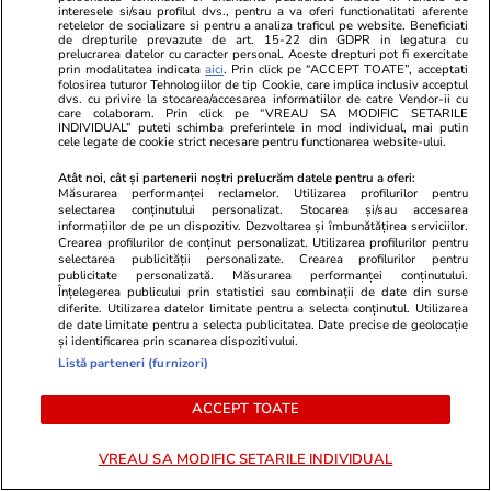
interesele si/sau profilul dvs., pentru a va oferi functionalitati aferente
Corina Caragea, reacție tranșantă
Mirabela Gră
retelelor de socializare si pentru a analiza traficul pe website. Beneficiati
de drepturile prevazute de art. 15-22 din GDPR in legatura cu
despre comentariile negative.
surprinzătoar
prelucrarea datelor cu caracter personal. Aceste drepturi pot fi exercitate
Prezentatoarea a dezvăluit că a
flancată de 
prin modalitatea indicata
aici
. Prin click pe “ACCEPT TOATE”, acceptati
folosirea tuturor Tehnologiilor de tip Cookie, care implica inclusiv acceptul
fost jignită și amenințată: „Un
aflat despre
dvs. cu privire la stocarea/accesarea informatiilor de catre Vendor-ii cu
lucru cred că e important de spus
de Apel
care colaboram. Prin click pe “VREAU SA MODIFIC SETARILE
INDIVIDUAL” puteti schimba preferintele in mod individual, mai putin
clar...”
cele legate de cookie strict necesare pentru functionarea website-ului.
Atât noi, cât și partenerii noștri prelucrăm datele pentru a oferi:
Măsurarea performanței reclamelor. Utilizarea profilurilor pentru
selectarea conținutului personalizat. Stocarea și/sau accesarea
informațiilor de pe un dispozitiv. Dezvoltarea și îmbunătățirea serviciilor.
Crearea profilurilor de conținut personalizat. Utilizarea profilurilor pentru
selectarea publicității personalizate. Crearea profilurilor pentru
publicitate personalizată. Măsurarea performanței conținutului.
Înțelegerea publicului prin statistici sau combinații de date din surse
diferite. Utilizarea datelor limitate pentru a selecta conținutul. Utilizarea
de date limitate pentru a selecta publicitatea. Date precise de geolocație
și identificarea prin scanarea dispozitivului.
MONDEN
Listă parteneri (furnizori)
Stiri Mondene
18:03
ACCEPT TOATE
Exclusiv
VREAU SA MODIFIC SETARILE INDIVIDUAL
Cine este Alexandru Burcă,