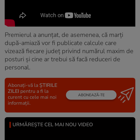
Premierul a anunţat, de asemenea, că marţi
după-amiază vor fi publicate calcule care
vizează fiecare judeţ privind numărul maxim de
posturi şi cine ar trebui să facă reduceri de
personal.
Abonați-vă la
ȘTIRILE
ZILEI
pentru a fi la
ABONEAZĂ-TE
curent cu cele mai noi
informații.
URMĂREȘTE CEL MAI NOU VIDEO