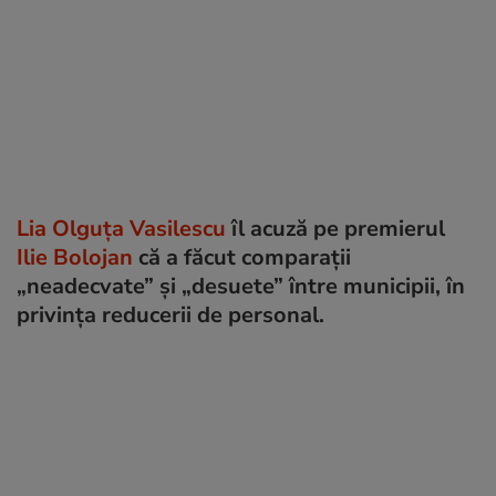
Lia Olguța Vasilescu
îl acuză pe premierul
Ilie Bolojan
că a făcut comparații
„neadecvate” și „desuete” între municipii, în
privința reducerii de personal.