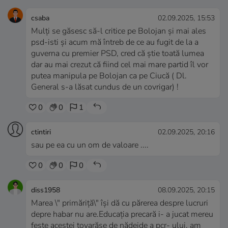
csaba
02.09.2025, 15:53
Mulți se găsesc să-l critice pe Bolojan și mai ales
psd-isti și acum mă întreb de ce au fugit de la a
guverna cu premier PSD, cred că știe toată lumea
dar au mai crezut că fiind cel mai mare partid îl vor
putea manipula pe Bolojan ca pe Ciucă ( Dl.
General s-a lăsat cundus de un covrigar) !
0
0
1
ctintiri
02.09.2025, 20:16
sau pe ea cu un om de valoare ....
0
0
0
diss1958
08.09.2025, 20:15
Marea \" primăriță\" își dă cu părerea despre lucruri
depre habar nu are.Educația precară i- a jucat mereu
feste acestei tovarășe de nădejde a pcr- ului, am