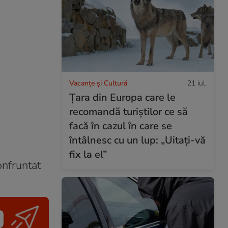
Vacanțe și Cultură
21 iul.
Țara din Europa care le
recomandă turiștilor ce să
facă în cazul în care se
întâlnesc cu un lup: „Uitați-vă
fix la el”
onfruntat