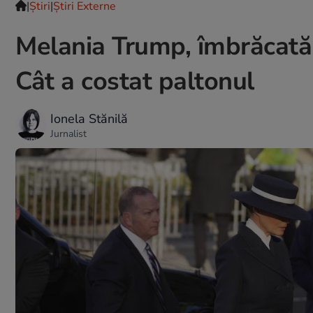
|
Ştiri
|
Știri Externe
Melania Trump, îmbrăcată
Cât a costat paltonul
Ionela Stănilă
Jurnalist