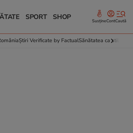
ĂTATE
SPORT
SHOP
Susține
Cont
Caută
Sănătate și Fitness
ce
 culinare
-România
Știri Verificate by Factual
Sănătatea ca stil de vi
 și legume
rea plantelor