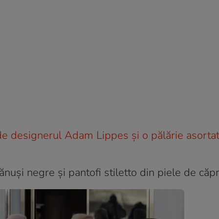
 de designerul Adam Lippes și o pălărie asortat
uşi negre şi pantofi stiletto din piele de căp