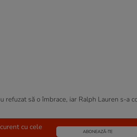
au refuzat să o îmbrace, iar Ralph Lauren s-a c
 curent cu cele
ABONEAZĂ-TE