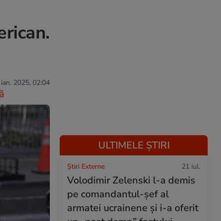
rican.
 ian. 2025, 02:04
ă
ULTIMELE ȘTIRI
Știri Externe
21 iul.
Volodimir Zelenski l-a demis
pe comandantul-șef al
armatei ucrainene și i-a oferit