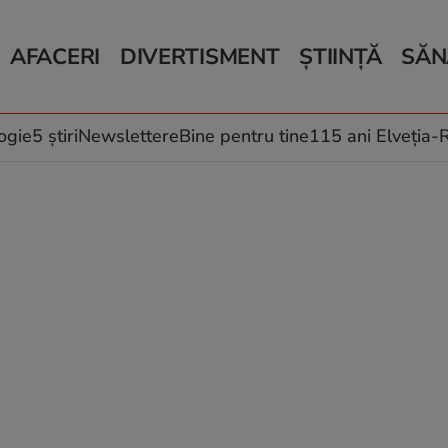
AFACERI
DIVERTISMENT
ȘTIINȚĂ
SĂN
Bani și Afaceri
Monden
Știri Știință
Știri 
Auto
Horoscop
Schimbări climati
Relații
Locuri de muncă
Muzică și Filme
Rețete
ogie
5 știri
Newslettere
Bine pentru tine
115 ani Elveția
Imobiliare.ro
Vacanțe și Cultură
Fructe
eJobs.ro
Îngriji