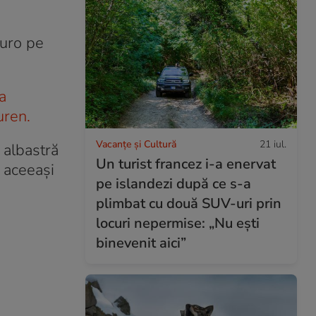
euro pe
a
uren.
Vacanțe și Cultură
21 iul.
 albastră
Un turist francez i-a enervat
n aceeași
pe islandezi după ce s-a
plimbat cu două SUV-uri prin
locuri nepermise: „Nu ești
binevenit aici”