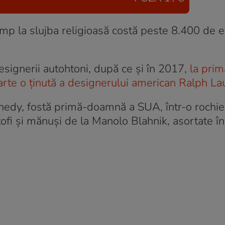
mp la slujba religioasă costă peste 8.400 de 
signerii autohtoni, după ce şi în 2017,
la prim
arte o ţinută a designerului american Ralph La
nnedy, fostă primă-doamnă a SUA, într-o rochie
tofi și mănuși de la Manolo Blahnik, asortate î