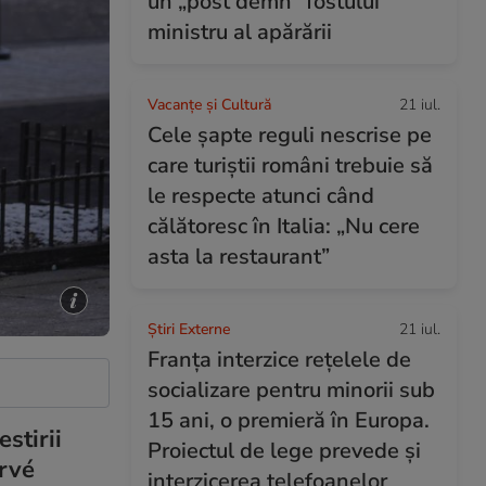
un „post demn” fostului
ministru al apărării
Vacanțe și Cultură
21 iul.
Cele șapte reguli nescrise pe
care turiștii români trebuie să
le respecte atunci când
călătoresc în Italia: „Nu cere
asta la restaurant”
Știri Externe
21 iul.
Franța interzice rețelele de
socializare pentru minorii sub
15 ani, o premieră în Europa.
stirii
Proiectul de lege prevede şi
ervé
interzicerea telefoanelor