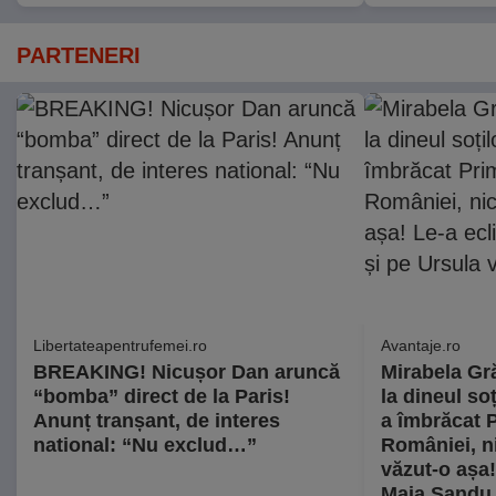
PARTENERI
Libertateapentrufemei.ro
Avantaje.ro
BREAKING! Nicușor Dan aruncă
Mirabela Gră
“bomba” direct de la Paris!
la dineul so
Anunț tranșant, de interes
a îmbrăcat 
national: “Nu exclud…”
României, n
văzut-o așa!
Maia Sandu 