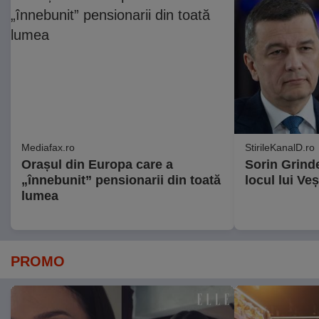
Mediafax.ro
StirileKanalD.ro
Orașul din Europa care a
Sorin Grind
„înnebunit” pensionarii din toată
locul lui Ve
lumea
PROMO