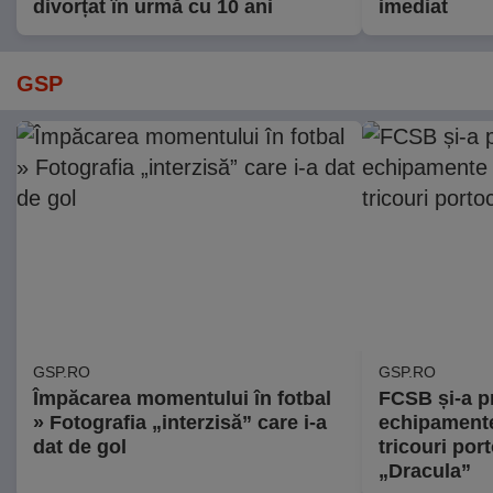
divorțat în urmă cu 10 ani
imediat
GSP
GSP.RO
GSP.RO
Împăcarea momentului în fotbal
FCSB și-a pr
» Fotografia „interzisă” care i-a
echipamente
dat de gol
tricouri port
„Dracula”