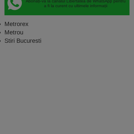
Abonați-vă la canalul Libertatea de WhatsApp pentru
a fi la curent cu ultimele informații
Metrorex
Metrou
Stiri Bucuresti