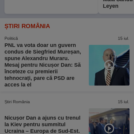
Leyen
ȘTIRI ROMÂNIA
Politică
15 iul.
PNL va vota doar un guvern
condus de Siegfried Mureșan,
spune Alexandru Muraru.
Mesaj pentru Nicușor Dan: Să
înceteze cu premierii
tehnocrați, pare că PSD are
acces la el
Știri România
15 iul.
Nicușor Dan a ajuns cu trenul
la Kiev pentru summitul
Ucraina – Europa de Sud-Est.