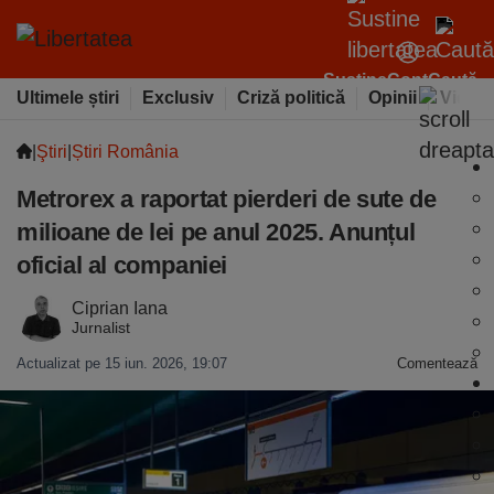
Susține
Cont
Caută
Ultimele știri
Exclusiv
Criză politică
Opinii
Video
|
Ştiri
|
Știri România
Metrorex a raportat pierderi de sute de
milioane de lei pe anul 2025. Anunțul
oficial al companiei
Ciprian Iana
Jurnalist
Actualizat pe 15 iun. 2026, 19:07
Comentează