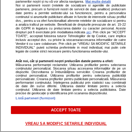
România nu a desecretizat
partenerilor noștri și nu vă vor afecta navigarea.
Mai multe detalii
Noi si partenerii nostri (retelele de socializare si agentiile de publicitate
ajutorul pentru Ucraina: „E mai
partenere, precum si furnizorii nostri de servicii de date analitice) prelucram
bine să rămână un secret”
date pentru a permite website-ului sa functioneze, pentru a personaliza
continutul si anunturile publicitare afisate in functie de interesele si/sau profilul
dvs., pentru a va oferi functionalitati aferente retelelor de socializare si pentru
a analiza traficul pe website. Beneficiati de drepturile prevazute de art. 15-22
din GDPR in legatura cu prelucrarea datelor cu caracter personal. Aceste
drepturi pot fi exercitate prin modalitatea indicata
aici
. Prin click pe “ACCEPT
TOATE”, acceptati folosirea tuturor Tehnologiilor de tip Cookie, care implica
Politică
15 iul.
inclusiv acceptul dvs. cu privire la stocarea/accesarea informatiilor de catre
Vendor-ii cu care colaboram. Prin click pe “VREAU SA MODIFIC SETARILE
INDIVIDUAL” puteti schimba preferintele in mod individual, mai putin cele
legate de cookie strict necesare pentru functionarea website-ului.
Nicușor Dan a explicat când va
putea fi România mai bine
Atât noi, cât și partenerii noștri prelucrăm datele pentru a oferi:
Măsurarea performanței reclamelor. Utilizarea profilurilor pentru selectarea
protejată de drone: „Am făcut
conținutului personalizat. Stocarea și/sau accesarea informațiilor de pe un
dispozitiv. Dezvoltarea și îmbunătățirea serviciilor. Crearea profilurilor de
niște progrese”
conținut personalizat. Utilizarea profilurilor pentru selectarea publicității
personalizate. Crearea profilurilor pentru publicitate personalizată. Măsurarea
performanței conținutului. Înțelegerea publicului prin statistici sau combinații
de date din surse diferite. Utilizarea datelor limitate pentru a selecta
conținutul. Utilizarea de date limitate pentru a selecta publicitatea. Date
precise de geolocație și identificarea prin scanarea dispozitivului.
Listă parteneri (furnizori)
PARTENERI
ACCEPT TOATE
VREAU SA MODIFIC SETARILE INDIVIDUAL