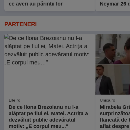
ce averi au părinții lor
Neymar 26 d
PARTENERI
Elle.ro
Unica.ro
De ce Ilona Brezoianu nu l-a
Mirabela Gră
alăptat pe fiul ei, Matei. Actrița a
surprinzătoa
dezvăluit public adevăratul
flancată de 
motiv: „E corpul meu..."
aflat despre