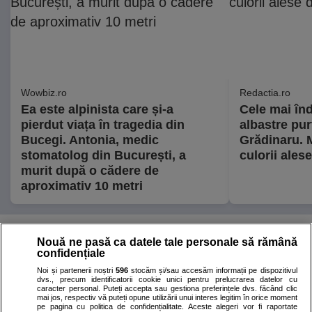
Wowbiz.ro
Redactia.ro
Ea este alpinista care și-a
Cele mai înd
pierdut viața în tragedia din
albastre pur
Bucegi. Antonia, medic
Grădinaru. M
stomatolog din București, a
culorii ale
murit după o cădere de
aproximativ 10 metri
POLITIC
Nouă ne pasă ca datele tale personale să rămână
confidențiale
Politică
15 iul.
Noi și partenerii noștri
596
stocăm și/sau accesăm informații pe dispozitivul
dvs., precum identificatorii cookie unici pentru prelucrarea datelor cu
caracter personal. Puteți accepta sau gestiona preferințele dvs. făcând clic
Nicușor Dan a spus de ce
mai jos, respectiv vă puteți opune utilizării unui interes legitim în orice moment
pe pagina cu politica de confidențialitate. Aceste alegeri vor fi raportate