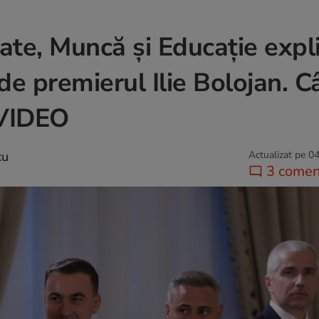
tate, Muncă și Educație expl
de premierul Ilie Bolojan. Câ
 VIDEO
cu
Actualizat pe 04
3 coment