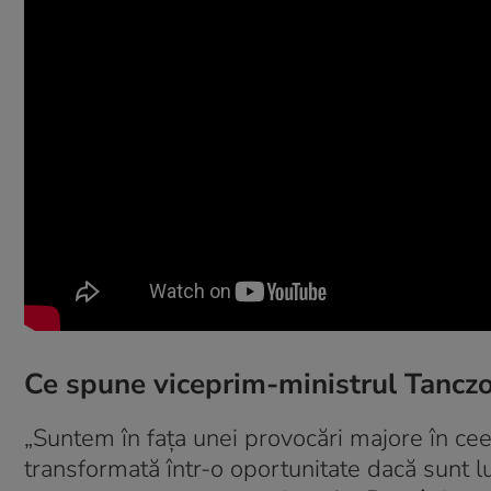
Ce spune viceprim-ministrul Tancz
„Suntem în fața unei provocări majore în ceea 
transformată într-o oportunitate dacă sunt 