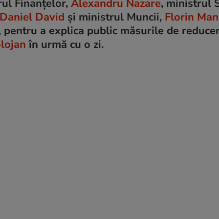
rul Finanţelor,
Alexandru Nazare
, ministrul 
Daniel David
şi ministrul Muncii,
Florin Man
ă, pentru a explica public măsurile de reduce
olojan
în urmă cu o zi.