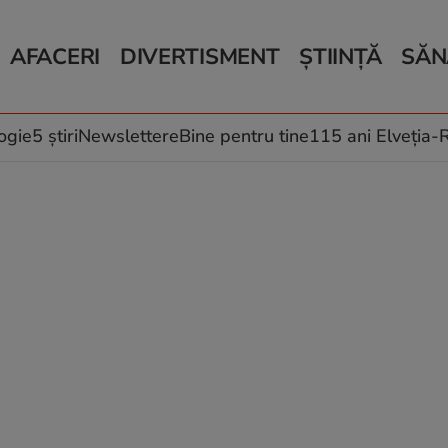
AFACERI
DIVERTISMENT
ȘTIINȚĂ
SĂN
Bani și Afaceri
Monden
Știri Știință
Știri 
Auto
Horoscop
Schimbări climati
Relații
Locuri de muncă
Muzică și Filme
Rețete
ogie
5 știri
Newslettere
Bine pentru tine
115 ani Elveția
Imobiliare.ro
Vacanțe și Cultură
Fructe
eJobs.ro
Îngriji