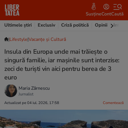
Susține
Cont
Caută
Ultimele știri
Exclusiv
Criză politică
Opinii
Intervi
|
Lifestyle
|
Vacanțe și Cultură
Insula din Europa unde mai trăiește o
singură familie, iar mașinile sunt interzise:
zeci de turiști vin aici pentru berea de 3
euro
Maria Zărnescu
Jurnalist
Actualizat pe 04 iul. 2026, 17:58
Comentează