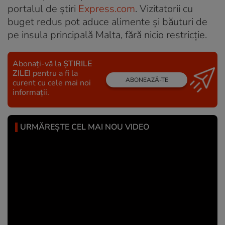
portalul de știri
Express.com
. Vizitatorii cu
buget redus pot aduce alimente și băuturi de
pe insula principală Malta, fără nicio restricție.
Abonați-vă la
ȘTIRILE
ZILEI
pentru a fi la
ABONEAZĂ-TE
curent cu cele mai noi
informații.
URMĂREȘTE CEL MAI NOU VIDEO