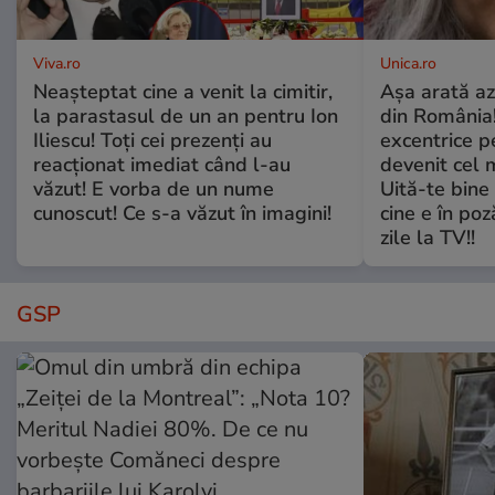
Viva.ro
Unica.ro
Neașteptat cine a venit la cimitir,
Așa arată az
la parastasul de un an pentru Ion
din România!
Iliescu! Toți cei prezenți au
excentrice pe
reacționat imediat când l-au
devenit cel 
văzut! E vorba de un nume
Uită-te bine 
cunoscut! Ce s-a văzut în imagini!
cine e în poz
zile la TV!!
GSP