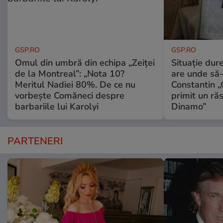
GSP.RO
GSP.RO
Omul din umbră din echipa „Zeiței
Situație dur
de la Montreal”: „Nota 10?
are unde să-
Meritul Nadiei 80%. De ce nu
Constantin 
vorbește Comăneci despre
primit un ră
barbariile lui Karolyi
Dinamo”
PARTENERI