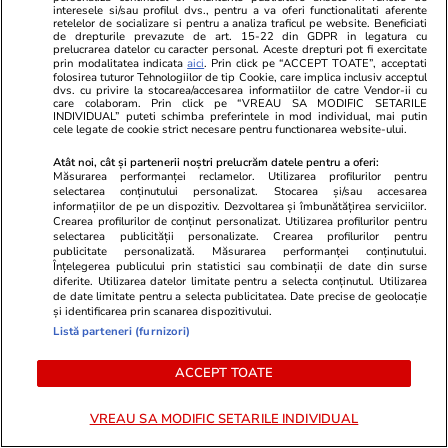
Vedeta din România care s-a
interesele si/sau profilul dvs., pentru a va oferi functionalitati aferente
retelelor de socializare si pentru a analiza traficul pe website. Beneficiati
luptat cu depresia: „M-am trezit
de drepturile prevazute de art. 15-22 din GDPR in legatura cu
prelucrarea datelor cu caracter personal. Aceste drepturi pot fi exercitate
într-o dimineață și am tras
prin modalitatea indicata
aici
. Prin click pe “ACCEPT TOATE”, acceptati
draperiile”
folosirea tuturor Tehnologiilor de tip Cookie, care implica inclusiv acceptul
dvs. cu privire la stocarea/accesarea informatiilor de catre Vendor-ii cu
care colaboram. Prin click pe “VREAU SA MODIFIC SETARILE
INDIVIDUAL” puteti schimba preferintele in mod individual, mai putin
cele legate de cookie strict necesare pentru functionarea website-ului.
Atât noi, cât și partenerii noștri prelucrăm datele pentru a oferi:
Stiri Mondene
03 aug.
Măsurarea performanței reclamelor. Utilizarea profilurilor pentru
selectarea conținutului personalizat. Stocarea și/sau accesarea
informațiilor de pe un dispozitiv. Dezvoltarea și îmbunătățirea serviciilor.
Crearea profilurilor de conținut personalizat. Utilizarea profilurilor pentru
„Vocea României” 2026 începe
selectarea publicității personalizate. Crearea profilurilor pentru
pe 4 septembrie. Tot ce trebuie
publicitate personalizată. Măsurarea performanței conținutului.
Înțelegerea publicului prin statistici sau combinații de date din surse
să știi despre show
diferite. Utilizarea datelor limitate pentru a selecta conținutul. Utilizarea
de date limitate pentru a selecta publicitatea. Date precise de geolocație
și identificarea prin scanarea dispozitivului.
Listă parteneri (furnizori)
ACCEPT TOATE
PARTENERI
VREAU SA MODIFIC SETARILE INDIVIDUAL