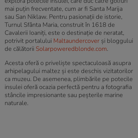
explora potecile insulei, care duc către golfuri
mai puțin frecventate, cum ar fi Santa Marija
sau San Niklaw. Pentru pasionații de istorie,
Turnul Sfânta Maria, construit în 1618 de
Cavalerii Ioaniți, este o destinație de neratat,
potrivit portalului
Maltaundercover
și bloggului
de călătorii
Solarpoweredblonde.com
.
Acesta oferă o priveliște spectaculoasă asupra
arhipelagului maltez și este deschis vizitatorilor
ca muzeu. De asemenea, plimbările pe potecile
insulei oferă ocazia perfectă pentru a fotografia
stâncile impresionante sau peșterile marine
naturale.