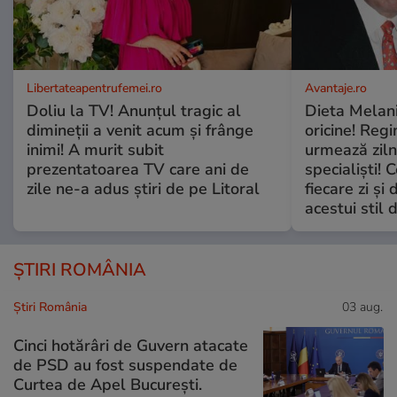
Libertateapentrufemei.ro
Avantaje.ro
Doliu la TV! Anunțul tragic al
Dieta Melan
dimineții a venit acum și frânge
oricine! Regi
inimi! A murit subit
urmează zilni
prezentatoarea TV care ani de
specialiști! 
zile ne-a adus știri de pe Litoral
fiecare zi și 
acestui stil 
ȘTIRI ROMÂNIA
Știri România
03 aug.
Cinci hotărâri de Guvern atacate
de PSD au fost suspendate de
Curtea de Apel București.