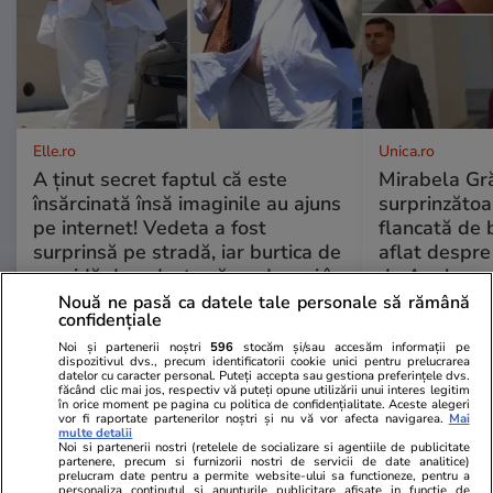
Elle.ro
Unica.ro
A ținut secret faptul că este
Mirabela Gră
însărcinată însă imaginile au ajuns
surprinzătoar
pe internet! Vedeta a fost
flancată de 
surprinsă pe stradă, iar burtica de
aflat despre
gravidă dovedește că va deveni în
de Apel
curând mamă
Nouă ne pasă ca datele tale personale să rămână
confidențiale
Noi și partenerii noștri
596
stocăm și/sau accesăm informații pe
dispozitivul dvs., precum identificatorii cookie unici pentru prelucrarea
datelor cu caracter personal. Puteți accepta sau gestiona preferințele dvs.
făcând clic mai jos, respectiv vă puteți opune utilizării unui interes legitim
MONDEN
în orice moment pe pagina cu politica de confidențialitate. Aceste alegeri
vor fi raportate partenerilor noștri și nu vă vor afecta navigarea.
Mai
multe detalii
Stiri Mondene
03 aug.
Noi si partenerii nostri (retelele de socializare si agentiile de publicitate
partenere, precum si furnizorii nostri de servicii de date analitice)
prelucram date pentru a permite website-ului sa functioneze, pentru a
personaliza continutul si anunturile publicitare afisate in functie de