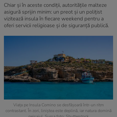
Chiar și în aceste condiții, autoritățile malteze
asigură sprijin minim: un preot și un polițist
vizitează insula în fiecare weekend pentru a
oferi servicii religioase și de siguranță publică.
Viața pe Insula Comino se desfășoară într-un ritm
contrastant. În zori, liniștea este deplină, iar natura domină
peisajul. Sursa foto: Shutterstock