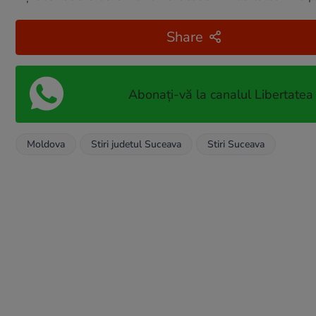
Share
Abonați-vă la canalul Libertatea
Moldova
Stiri judetul Suceava
Stiri Suceava