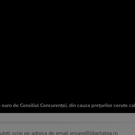
uro de Consiliul Concurenței, din cauza prețurilor cerute cab
puteți scrie pe adresa de email
eroare@libertatea.ro