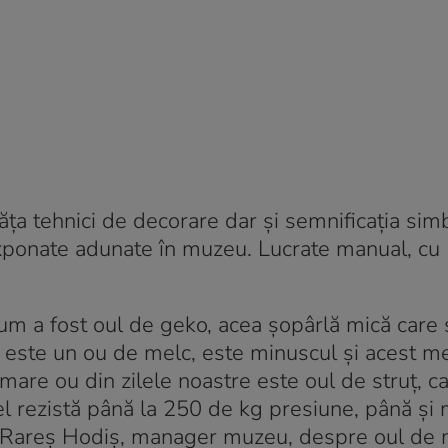
ăța tehnici de decorare dar și semnificația simb
 exponate adunate în muzeu. Lucrate manual, cu
cum a fost oul de geko, acea șopârlă mică care 
, este un ou de melc, este minuscul și acest m
mare ou din zilele noastre este oul de struț, ca
 el rezistă până la 250 de kg presiune, până ș
us Rareș Hodiș, manager muzeu, despre oul de 