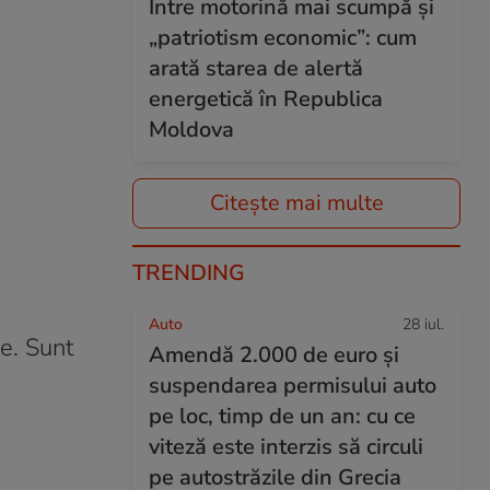
Între motorină mai scumpă și
„patriotism economic”: cum
arată starea de alertă
energetică în Republica
Moldova
Citește mai multe
TRENDING
Auto
28 iul.
e. Sunt
Amendă 2.000 de euro și
suspendarea permisului auto
pe loc, timp de un an: cu ce
viteză este interzis să circuli
pe autostrăzile din Grecia