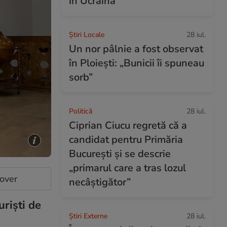
în Ucraina
Știri Locale
28 iul.
Un nor pâlnie a fost observat
în Ploiești: „Bunicii îi spuneau
sorb”
Politică
28 iul.
Ciprian Ciucu regretă că a
candidat pentru Primăria
București și se descrie
„primarul care a tras lozul
cover
necâștigător”
rişti de
Știri Externe
28 iul.