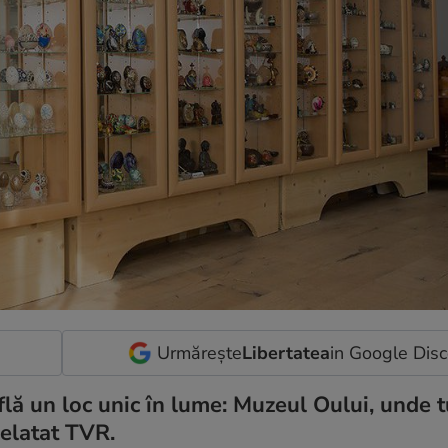
Urmărește
Libertatea
in Google Dis
ă un loc unic în lume: Muzeul Oului, unde tu
relatat TVR.