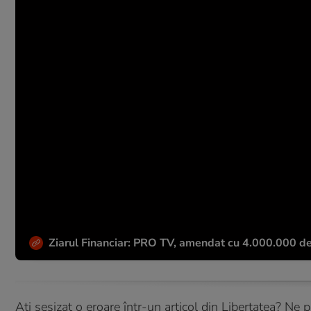
Ziarul Financiar: PRO TV, amendat cu 4.000.000 de e
Ați sesizat o eroare într-un articol din Libertatea? Ne 