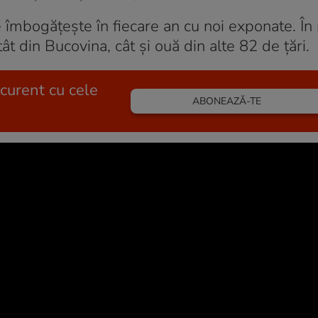
 îmbogățește în fiecare an cu noi exponate. Î
t din Bucovina, cât şi ouă din alte 82 de țări.
 curent cu cele
ABONEAZĂ-TE