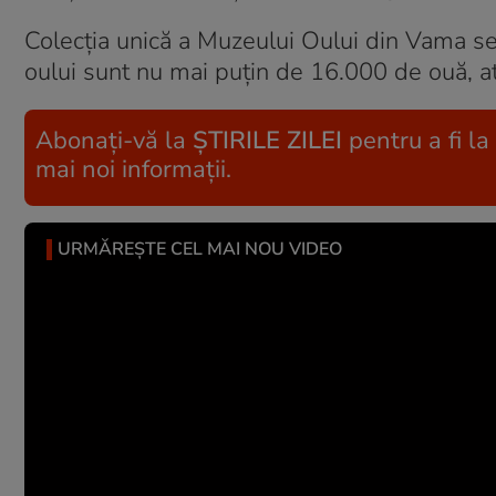
Colecția unică a Muzeului Oului din Vama se
oului sunt nu mai puțin de 16.000 de ouă, atâ
Abonați-vă la
ȘTIRILE ZILEI
pentru a fi la
mai noi informații.
URMĂREȘTE CEL MAI NOU VIDEO