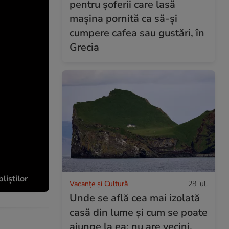
pentru șoferii care lasă
mașina pornită ca să-și
cumpere cafea sau gustări, în
Grecia
liștilor
Vacanțe și Cultură
28 iul.
Unde se află cea mai izolată
casă din lume și cum se poate
ajunge la ea: nu are vecini,