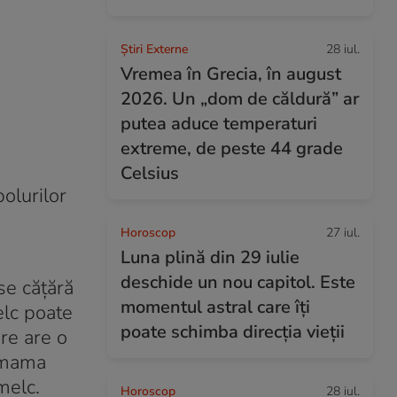
Știri Externe
28 iul.
Vremea în Grecia, în august
2026. Un „dom de căldură” ar
putea aduce temperaturi
extreme, de peste 44 grade
Celsius
olurilor
Horoscop
27 iul.
Luna plină din 29 iulie
deschide un nou capitol. Este
se cățără
momentul astral care îți
elc poate
poate schimba direcția vieții
re are o
i mama
melc.
Horoscop
28 iul.