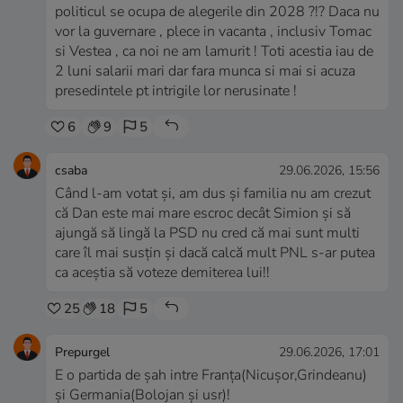
politicul se ocupa de alegerile din 2028 ?!? Daca nu
vor la guvernare , plece in vacanta , inclusiv Tomac
si Vestea , ca noi ne am lamurit ! Toti acestia iau de
2 luni salarii mari dar fara munca si mai si acuza
presedintele pt intrigile lor nerusinate !
6
9
5
csaba
29.06.2026, 15:56
Când l-am votat și, am dus și familia nu am crezut
că Dan este mai mare escroc decât Simion și să
ajungă să lingă la PSD nu cred că mai sunt multi
care îl mai susțin și dacă calcă mult PNL s-ar putea
ca aceștia să voteze demiterea lui!!
25
18
5
Prepurgel
29.06.2026, 17:01
E o partida de șah intre Franța(Nicușor,Grindeanu)
și Germania(Bolojan și usr)!