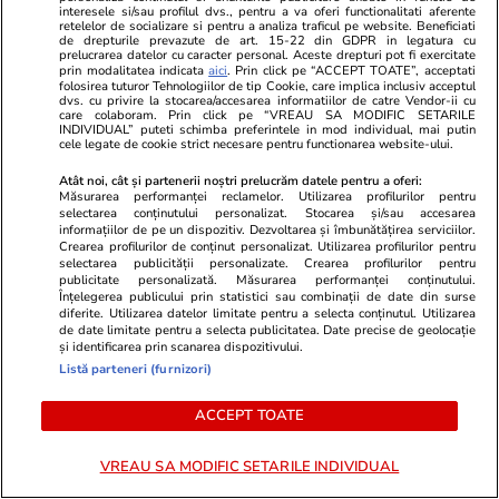
interesele si/sau profilul dvs., pentru a va oferi functionalitati aferente
retelelor de socializare si pentru a analiza traficul pe website. Beneficiati
de drepturile prevazute de art. 15-22 din GDPR in legatura cu
prelucrarea datelor cu caracter personal. Aceste drepturi pot fi exercitate
prin modalitatea indicata
aici
. Prin click pe “ACCEPT TOATE”, acceptati
folosirea tuturor Tehnologiilor de tip Cookie, care implica inclusiv acceptul
Adevarul.ro
Fanatik.ro
dvs. cu privire la stocarea/accesarea informatiilor de catre Vendor-ii cu
care colaboram. Prin click pe “VREAU SA MODIFIC SETARILE
42 de kilometri de autostradă
Răzvan Burle
INDIVIDUAL” puteti schimba preferintele in mod individual, mai putin
cele legate de cookie strict necesare pentru functionarea website-ului.
sunt gata, dar rămân închiși.
după ce Infa
Expert: „Nu există niciun motiv
„vânzarea” C
Atât noi, cât și partenerii noștri prelucrăm datele pentru a oferi:
tehnic”
mai iubit sp
Măsurarea performanței reclamelor. Utilizarea profilurilor pentru
selectarea conținutului personalizat. Stocarea și/sau accesarea
celor care îl
informațiilor de pe un dispozitiv. Dezvoltarea și îmbunătățirea serviciilor.
FRF şi preşe
Crearea profilurilor de conținut personalizat. Utilizarea profilurilor pentru
selectarea publicității personalizate. Crearea profilurilor pentru
publicitate personalizată. Măsurarea performanței conținutului.
Înțelegerea publicului prin statistici sau combinații de date din surse
diferite. Utilizarea datelor limitate pentru a selecta conținutul. Utilizarea
PARTENERI
de date limitate pentru a selecta publicitatea. Date precise de geolocație
și identificarea prin scanarea dispozitivului.
Listă parteneri (furnizori)
ACCEPT TOATE
VREAU SA MODIFIC SETARILE INDIVIDUAL