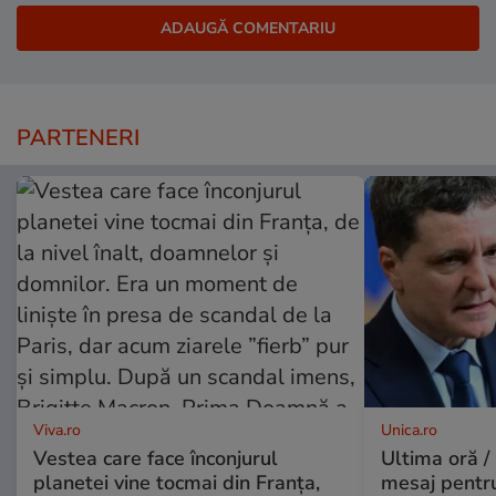
PARTENERI
Viva.ro
Unica.ro
Vestea care face înconjurul
Ultima oră /
planetei vine tocmai din Franța,
mesaj pentr