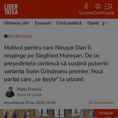
Susține
Cont
Caută
Ultimele știri
Exclusiv
Criză politică
Opinii
Intervi
|
Ştiri
|
Politică
Motivul pentru care Nicușor Dan îl
respinge pe Siegfried Mureșan. De ce
președintele continuă să susțină puternic
varianta Sorin Grindeanu premier. Noul
partid care „se ițește” la orizont
Radu Eremia
Reporter politic
Actualizat pe 29 iun. 2026, 16:49
10 comentarii
Analiză