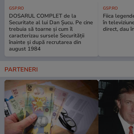
GSP.RO
GSP.RO
DOSARUL COMPLET de la
Fiica legende
Securitate al lui Dan Șucu. Pe cine
în televiziun
trebuia să toarne și cum îl
direct, dau î
caracterizau sursele Securității
înainte și după recrutarea din
august 1984
PARTENERI