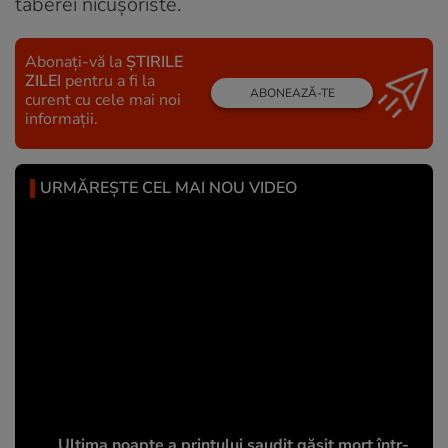
taberei nicușoriste.
Abonați-vă la
ȘTIRILE
ZILEI
pentru a fi la
ABONEAZĂ-TE
curent cu cele mai noi
informații.
URMĂREȘTE CEL MAI NOU VIDEO
Ultima noapte a prințului saudit găsit mort într-