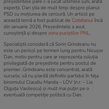
președintele pare c-a jucat ultimele luni, arată
experții. Dan știa de mult timp despre planul
PSD cu moțiunea de cenzură. Un articol pe
această temă a fost publicat de
Cotidianul
încă
din ianuarie 2026. Președintele a avut
cunoștință și despre
zona puciștilor PNL
.
Specialiștii consideră că Sorin Grindeanu nu
este un pericol pe termen lung pentru Nicușor
Dan, motiv pentru care ar reprezenta soluția
privilegiată de președinte pentru postul de
premier. Grindeanu este concentrat, arată
sursele, să nu piardă definitiv partidul în fața
binomului Claudiu Manda – LOV (n.r. – Lia
Olguța Vasilescu) și mult mai puțin pe o
eventuală competiție politică cu Dan.