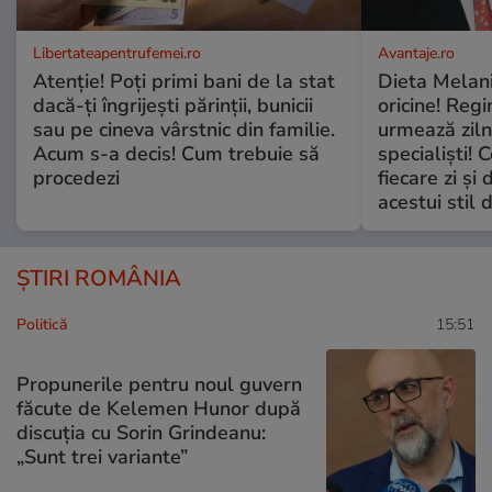
Libertateapentrufemei.ro
Avantaje.ro
Atenție! Poți primi bani de la stat
Dieta Melan
dacă-ți îngrijești părinții, bunicii
oricine! Regi
sau pe cineva vârstnic din familie.
urmează zilni
Acum s-a decis! Cum trebuie să
specialiști! 
procedezi
fiecare zi și 
acestui stil 
ȘTIRI ROMÂNIA
Politică
15:51
Propunerile pentru noul guvern
făcute de Kelemen Hunor după
discuția cu Sorin Grindeanu:
„Sunt trei variante”