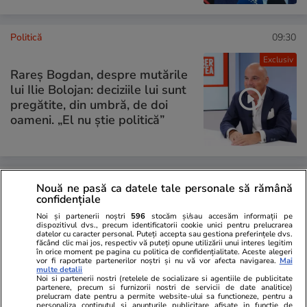
Politică
09:30
Exclusiv
Rareș Bogdan, despre mutările
lui Ilie Bolojan: deciziile lui sunt
pregătite, din umbră, de doi
oameni. „El nu știe politică”
PARTENERI
Nouă ne pasă ca datele tale personale să rămână
confidențiale
Noi și partenerii noștri
596
stocăm și/sau accesăm informații pe
dispozitivul dvs., precum identificatorii cookie unici pentru prelucrarea
datelor cu caracter personal. Puteți accepta sau gestiona preferințele dvs.
făcând clic mai jos, respectiv vă puteți opune utilizării unui interes legitim
în orice moment pe pagina cu politica de confidențialitate. Aceste alegeri
vor fi raportate partenerilor noștri și nu vă vor afecta navigarea.
Mai
multe detalii
Noi si partenerii nostri (retelele de socializare si agentiile de publicitate
partenere, precum si furnizorii nostri de servicii de date analitice)
prelucram date pentru a permite website-ului sa functioneze, pentru a
personaliza continutul si anunturile publicitare afisate in functie de