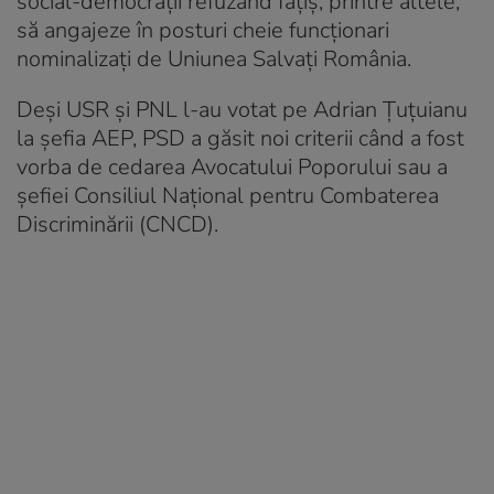
social-democrații refuzând fățiș, printre altele,
să angajeze în posturi cheie funcționari
nominalizați de Uniunea Salvați România.
Deși USR și PNL l-au votat pe Adrian Țuțuianu
la șefia AEP, PSD a găsit noi criterii când a fost
vorba de cedarea Avocatului Poporului sau a
șefiei Consiliul Național pentru Combaterea
Discriminării (CNCD).