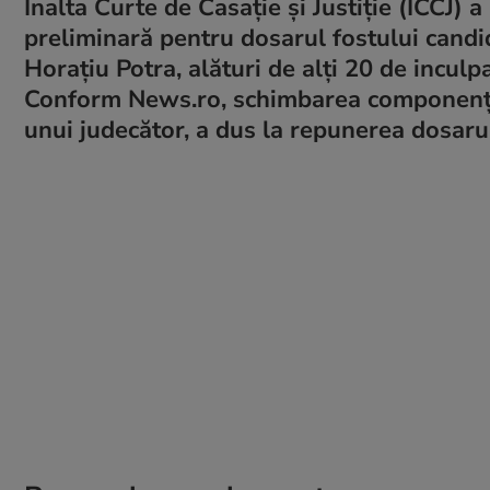
Înalta Curte de Casaţie şi Justiţie (ICCJ) a
preliminară pentru dosarul fostului candi
Horaţiu Potra, alături de alţi 20 de inculpa
Conform News.ro, schimbarea componenţei
unui judecător, a dus la repunerea dosarul