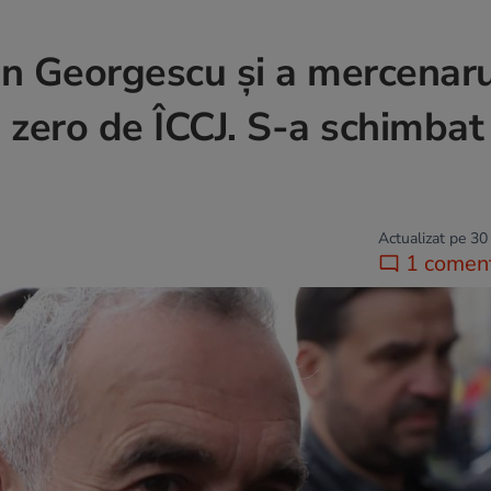
lin Georgescu și a mercenaru
a zero de ÎCCJ. S-a schimbat
Actualizat pe 30
1 coment