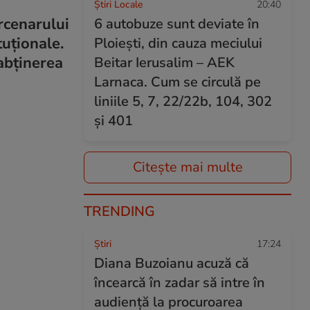
Știri Locale
20:40
ercenarului
6 autobuze sunt deviate în
tuţionale.
Ploiești, din cauza meciului
abţinerea
Beitar Ierusalim – AEK
Larnaca. Cum se circulă pe
liniile 5, 7, 22/22b, 104, 302
și 401
Citește mai multe
TRENDING
Ştiri
17:24
Diana Buzoianu acuză că
încearcă în zadar să intre în
audiență la procuroarea