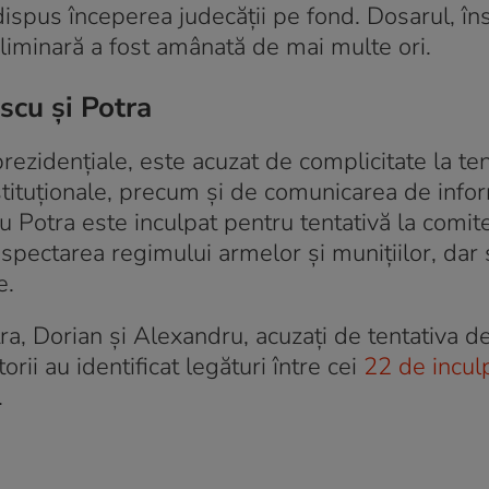
dispus începerea judecăţii pe fond. Dosarul, îns
eliminară a fost amânată de mai multe ori.
scu şi Potra
rezidenţiale, este acuzat de complicitate la ten
stituţionale, precum şi de comunicarea de infor
u Potra este inculpat pentru tentativă la comit
espectarea regimului armelor şi muniţiilor, dar 
e.
otra, Dorian şi Alexandru, acuzaţi de tentativa d
rii au identificat legături între cei
22 de incul
.