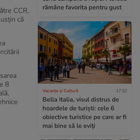
rămâne favorita pentru gust
către CCR,
susţin că
.
ea
citării
asarea
e 8
Vacanțe și Cultură
17:32
ală,
Bella Italia, visul distrus de
ehnice
hoardele de turiști: cele 6
obiective turistice pe care ar fi
mai bine să le eviți