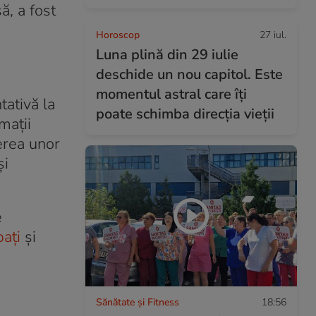
ă, a fost
Horoscop
27 iul.
Luna plină din 29 iulie
deschide un nou capitol. Este
momentul astral care îți
tativă la
poate schimba direcția vieții
maţii
erea unor
şi
e
paţi
şi
Sănătate și Fitness
18:56