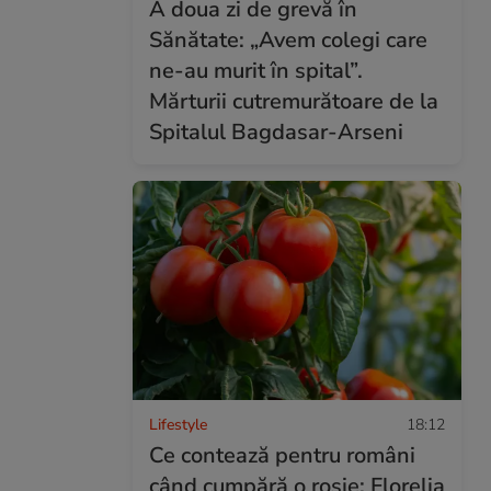
A doua zi de grevă în
Sănătate: „Avem colegi care
ne-au murit în spital”.
Mărturii cutremurătoare de la
Spitalul Bagdasar-Arseni
Lifestyle
18:12
Ce contează pentru români
când cumpără o roșie: Florelia