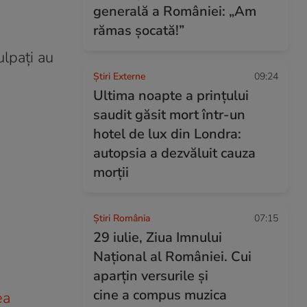
generală a României: „Am
rămas șocată!”
ulpaţi au
Știri Externe
09:24
Ultima noapte a prințului
saudit găsit mort într-un
hotel de lux din Londra:
autopsia a dezvăluit cauza
morții
Știri România
07:15
29 iulie, Ziua Imnului
Național al României. Cui
aparțin versurile și
cine a compus muzica
ea