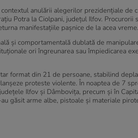
ontextul anulării alegerilor prezidenţiale de 
ţiu Potra la Ciolpani, judeţul Ilfov. Procurorii 
deturna manifestaţiile paşnice de la acea vreme
nală şi comportamentală dublată de manipular
ituţionale ori îngreunarea sau împiedicarea exer
itar format din 21 de persoane, stabilind depl
lanşeze proteste violente. În noaptea de 7 spr
 judeţele Ilfov şi Dâmboviţa, precum şi în Capit
-au găsit arme albe, pistoale şi materiale pirot