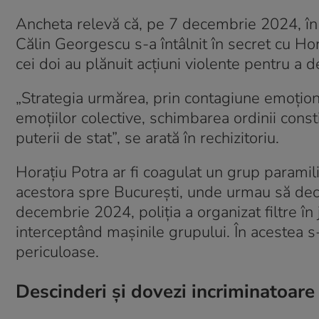
Ancheta relevă că, pe 7 decembrie 2024, în c
Călin Georgescu s-a întâlnit în secret cu Hora
cei doi au plănuit acţiuni violente pentru a 
„Strategia urmărea, prin contagiune emoţio
emoţiilor colective, schimbarea ordinii const
puterii de stat”, se arată în rechizitoriu.
Horaţiu Potra ar fi coagulat un grup paramil
acestora spre Bucureşti, unde urmau să dec
decembrie 2024, poliţia a organizat filtre în
interceptând maşinile grupului. În acestea s
periculoase.
Descinderi şi dovezi incriminatoare