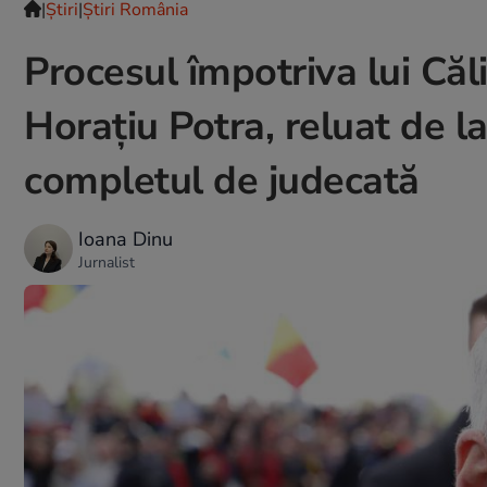
|
Ştiri
|
Știri România
Procesul împotriva lui Că
Horațiu Potra, reluat de l
completul de judecată
Ioana Dinu
Jurnalist