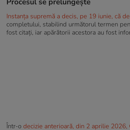
Procesul se prelungeşte
Instanţa supremă a decis, pe 19 iunie, că dez
completului, stabilind următorul termen pent
fost citaţi, iar apărătorii acestora au fost inf
Într-o
decizie anterioară, din 2 aprilie 2026