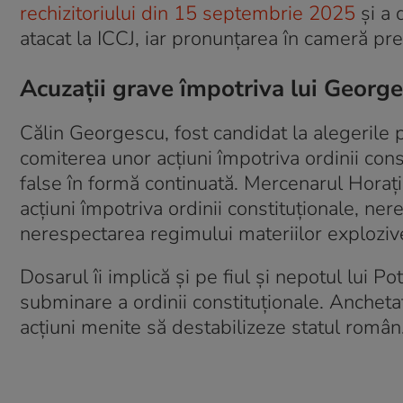
rechizitoriului din 15 septembrie 2025
şi a 
atacat la ICCJ, iar pronunţarea în cameră pr
Acuzaţii grave împotriva lui George
Călin Georgescu, fost candidat la alegerile p
comiterea unor acţiuni împotriva ordinii con
false în formă continuată. Mercenarul Horaţi
acţiuni împotriva ordinii constituţionale, ner
nerespectarea regimului materiilor exploziv
Dosarul îi implică şi pe fiul şi nepotul lui P
subminare a ordinii constituţionale. Anchetato
acţiuni menite să destabilizeze statul român