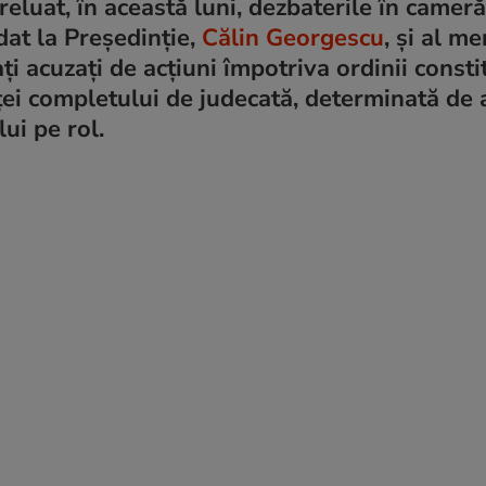
 reluat, în această luni, dezbaterile în cameră
dat la Preşedinţie,
Călin Georgescu
, şi al m
ţi acuzaţi de acţiuni împotriva ordinii consti
 completului de judecată, determinată de 
ui pe rol.