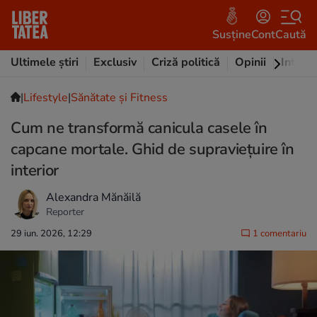
Susține
Cont
Caută
Ultimele știri
Exclusiv
Criză politică
Opinii
Intervi
|
Lifestyle
|
Sănătate și Fitness
Cum ne transformă canicula casele în
capcane mortale. Ghid de supraviețuire în
interior
Alexandra Mănăilă
Reporter
29 iun. 2026, 12:29
1 comentariu