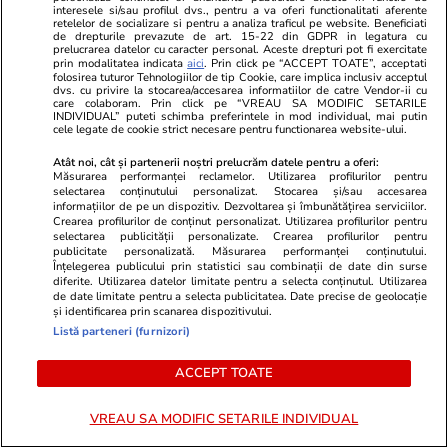
caracterizau sursele Securității
interesele si/sau profilul dvs., pentru a va oferi functionalitati aferente
înainte și după recrutarea din
retelelor de socializare si pentru a analiza traficul pe website. Beneficiati
de drepturile prevazute de art. 15-22 din GDPR in legatura cu
august 1984
prelucrarea datelor cu caracter personal. Aceste drepturi pot fi exercitate
prin modalitatea indicata
aici
. Prin click pe “ACCEPT TOATE”, acceptati
folosirea tuturor Tehnologiilor de tip Cookie, care implica inclusiv acceptul
dvs. cu privire la stocarea/accesarea informatiilor de catre Vendor-ii cu
care colaboram. Prin click pe “VREAU SA MODIFIC SETARILE
PARTENERI
INDIVIDUAL” puteti schimba preferintele in mod individual, mai putin
cele legate de cookie strict necesare pentru functionarea website-ului.
Atât noi, cât și partenerii noștri prelucrăm datele pentru a oferi:
Măsurarea performanței reclamelor. Utilizarea profilurilor pentru
selectarea conținutului personalizat. Stocarea și/sau accesarea
informațiilor de pe un dispozitiv. Dezvoltarea și îmbunătățirea serviciilor.
Crearea profilurilor de conținut personalizat. Utilizarea profilurilor pentru
selectarea publicității personalizate. Crearea profilurilor pentru
publicitate personalizată. Măsurarea performanței conținutului.
Înțelegerea publicului prin statistici sau combinații de date din surse
diferite. Utilizarea datelor limitate pentru a selecta conținutul. Utilizarea
de date limitate pentru a selecta publicitatea. Date precise de geolocație
și identificarea prin scanarea dispozitivului.
Listă parteneri (furnizori)
ACCEPT TOATE
Libertateapentrufemei.ro
Avantaje.ro
Atenție! Poți primi bani de la stat
Dieta Melan
VREAU SA MODIFIC SETARILE INDIVIDUAL
dacă-ți îngrijești părinții, bunicii
oricine! Regi
sau pe cineva vârstnic din familie.
urmează zilni