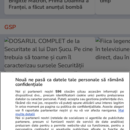
Brigitte Macron, Prima Doamnă a
timp
Franței, a făcut anunțul bombă
GSP
Nouă ne pasă ca datele tale personale să rămână
confidențiale
Noi și partenerii noștri
596
stocăm și/sau accesăm informații pe
dispozitivul dvs., precum identificatorii cookie unici pentru prelucrarea
datelor cu caracter personal. Puteți accepta sau gestiona preferințele dvs.
făcând clic mai jos, respectiv vă puteți opune utilizării unui interes legitim
GSP.RO
GSP.RO
în orice moment pe pagina cu politica de confidențialitate. Aceste alegeri
DOSARUL COMPLET de la
Fiica legende
vor fi raportate partenerilor noștri și nu vă vor afecta navigarea.
Mai
multe detalii
Securitate al lui Dan Șucu. Pe cine
în televiziun
Noi si partenerii nostri (retelele de socializare si agentiile de publicitate
partenere, precum si furnizorii nostri de servicii de date analitice)
trebuia să toarne și cum îl
direct, dau î
prelucram date pentru a permite website-ului sa functioneze, pentru a
personaliza continutul si anunturile publicitare afisate in functie de