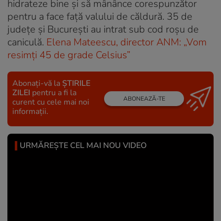
hidrateze bine și să mânânce corespunzător
pentru a face față valului de căldură. 35 de
județe și București au intrat sub cod roșu de
caniculă.
Elena Mateescu, director ANM: „Vom
resimți 45 de grade Celsius”
Abonați-vă la
ȘTIRILE
ZILEI
pentru a fi la
ABONEAZĂ-TE
curent cu cele mai noi
informații.
URMĂREȘTE CEL MAI NOU VIDEO