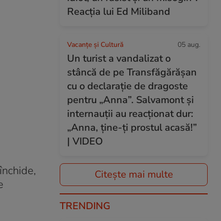
Reacția lui Ed Miliband
Vacanțe și Cultură
05 aug.
Un turist a vandalizat o
stâncă de pe Transfăgărășan
cu o declarație de dragoste
pentru „Anna”. Salvamont și
internauții au reacționat dur:
„Anna, ține-ți prostul acasă!”
| VIDEO
închide,
Citește mai multe
e
TRENDING