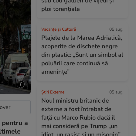
sub cod galben de vijelii și
ploi torențiale
Vacanțe și Cultură
05 aug.
Plajele de la Marea Adriatică,
acoperite de dischete negre
din plastic: „Sunt un simbol al
poluării care continuă să
amenințe”
Știri Externe
05 aug.
Noul ministru britanic de
cover
externe a fost întrebat de
față cu Marco Rubio dacă îl
i pentru a
mai consideră pe Trump „un
ltimele
idiot, un rasist și un misogin”.