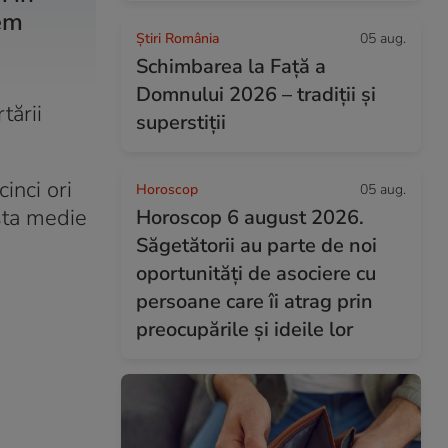
tem
Știri România
05 aug.
Schimbarea la Față a
Domnului 2026 – tradiții și
tării
superstiții
inci ori
Horoscop
05 aug.
sta medie
Horoscop 6 august 2026.
Săgetătorii au parte de noi
oportunități de asociere cu
persoane care îi atrag prin
preocupările și ideile lor