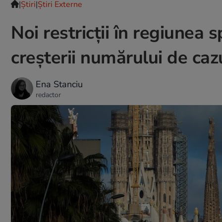
|
Ştiri
|
Știri Externe
Noi restricții în regiunea 
creșterii numărului de ca
Ena Stanciu
redactor