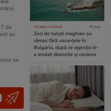
oane
umărul
47 de
Vacanțe și Cultură
05 aug.
Zeci de turiști maghiari au
ioli au
rămas fără vacanțele în
Bulgaria, după ce agenția le-
a anulat zborurile și cazarea
selor se