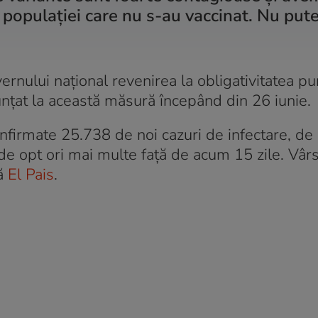
 populaţiei care nu s-au vaccinat. Nu pu
vernului național revenirea la obligativitatea pur
nunțat la această măsură începând din 26 iunie.
onfirmate 25.738 de noi cazuri de infectare, de c
de opt ori mai multe față de acum 15 zile. Vâr
ză
El Pais
.