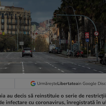
Urmărește
Libertatea
in Google Dis
a au decis să reinstituie o serie de restricți
de infectare cu coronavirus, înregistrată în u