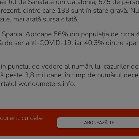
mentul de Sănătate din Catalonia, 575 de pers
 prezent, dintre care 133 sunt în stare gravă. N
ile, mai arată sursa citată.
în Spania. Aproape 56% din populația de circa 
oză de ser anti-COVID-19, iar 40,3% dintre span
din punctul de vedere al numărului cazurilor de
că peste 3,8 milioane, în timp de numărul dece
rtalul worldometers.info.
 curent cu cele
ABONEAZĂ-TE