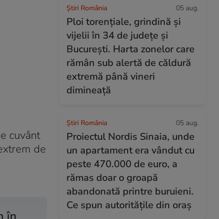
Știri România
05 aug.
Ploi torențiale, grindină și
vijelii în 34 de județe și
București. Harta zonelor care
rămân sub alertă de căldură
extremă până vineri
dimineață
Știri România
05 aug.
de cuvânt
Proiectul Nordis Sinaia, unde
„extrem de
un apartament era vândut cu
peste 470.000 de euro, a
rămas doar o groapă
abandonată printre buruieni.
Ce spun autoritățile din oraș
m în