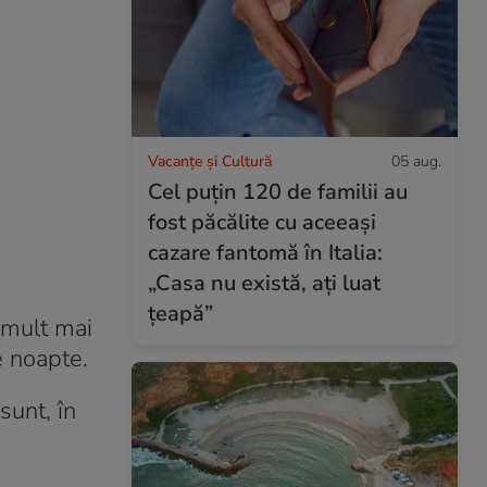
Vacanțe și Cultură
05 aug.
Cel puțin 120 de familii au
fost păcălite cu aceeași
cazare fantomă în Italia:
„Casa nu există, ați luat
țeapă”
 mult mai
e noapte.
sunt, în