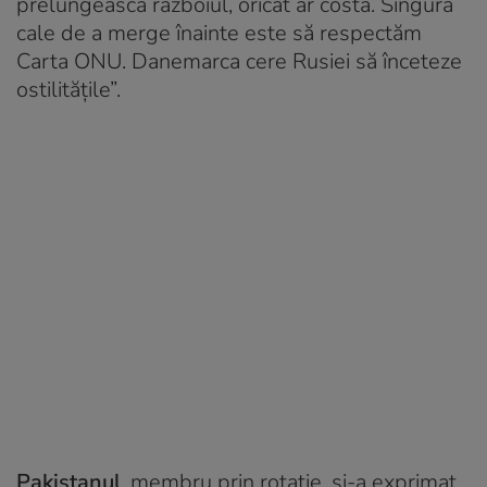
prelungească războiul, oricât ar costa. Singura
cale de a merge înainte este să respectăm
Carta ONU. Danemarca cere Rusiei să înceteze
ostilităţile”.
Pakistanul
, membru prin rotație, şi-a exprimat,