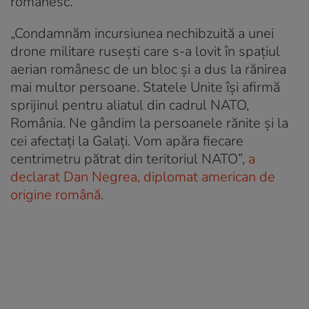
românesc.
„Condamnăm incursiunea nechibzuită a unei
drone militare ruseşti care s-a lovit în spaţiul
aerian românesc de un bloc şi a dus la rănirea
mai multor persoane. Statele Unite îşi afirmă
sprijinul pentru aliatul din cadrul NATO,
România. Ne gândim la persoanele rănite şi la
cei afectaţi la Galaţi. Vom apăra fiecare
centrimetru pătrat din teritoriul NATO”,
a
declarat Dan Negrea, diplomat american de
origine română.