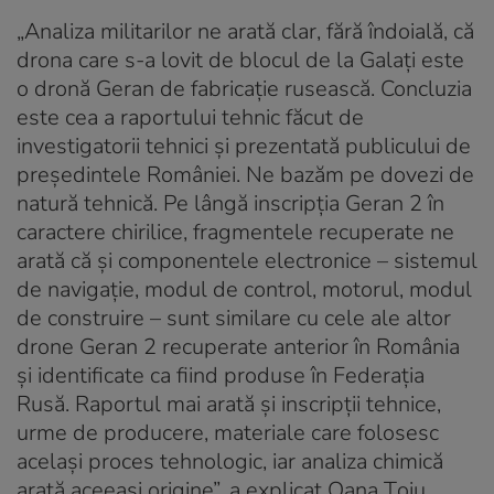
„Analiza militarilor ne arată clar, fără îndoială, că
drona care s-a lovit de blocul de la Galaţi este
o dronă Geran de fabricaţie rusească. Concluzia
este cea a raportului tehnic făcut de
investigatorii tehnici şi prezentată publicului de
preşedintele României. Ne bazăm pe dovezi de
natură tehnică. Pe lângă inscripţia Geran 2 în
caractere chirilice, fragmentele recuperate ne
arată că şi componentele electronice – sistemul
de navigaţie, modul de control, motorul, modul
de construire – sunt similare cu cele ale altor
drone Geran 2 recuperate anterior în România
şi identificate ca fiind produse în Federaţia
Rusă. Raportul mai arată şi inscripţii tehnice,
urme de producere, materiale care folosesc
acelaşi proces tehnologic, iar analiza chimică
arată aceeaşi origine”, a explicat Oana Ţoiu.