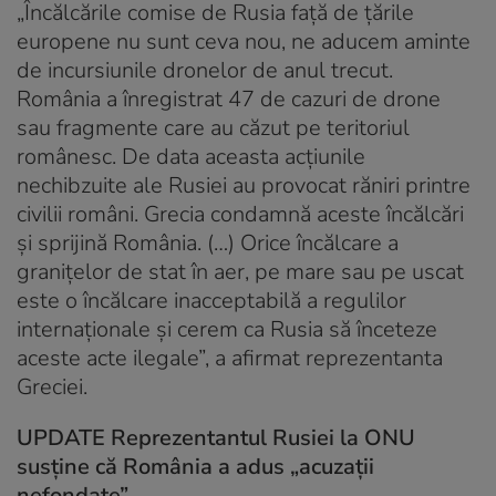
„Încălcările comise de Rusia faţă de ţările
europene nu sunt ceva nou, ne aducem aminte
de incursiunile dronelor de anul trecut.
România a înregistrat 47 de cazuri de drone
sau fragmente care au căzut pe teritoriul
românesc. De data aceasta acţiunile
nechibzuite ale Rusiei au provocat răniri printre
civilii români. Grecia condamnă aceste încălcări
şi sprijină România. (…) Orice încălcare a
graniţelor de stat în aer, pe mare sau pe uscat
este o încălcare inacceptabilă a regulilor
internaţionale şi cerem ca Rusia să înceteze
aceste acte ilegale”, a afirmat reprezentanta
Greciei.
UPDATE Reprezentantul Rusiei la ONU
susține că România a adus „acuzaţii
nefondate”