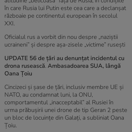
atitudine „belicoasă” față de Rusia, în condițiile
în care Rusia lui Putin este cea care a declanșat
războaie pe continentul european în secolul
XXI.
Oficialul rus a vorbit din nou despre „naziştii
ucraineni” şi despre așa-zisele „victime” ruseşti
UPDATE 56 de țări au denunțat incidentul cu
drona rusească
.
Ambasadoarea SUA, lângă
Oana Țoiu
Cincizeci și șase de țări, inclusiv membre UE și
NATO, au condamnat luni, la ONU,
comportamentul „inacceptabil” al Rusiei în
urma prăbușirii unei drone de tip Geran 2 peste
un bloc de locuințe din Galați, a subliniat Oana
Țoiu.