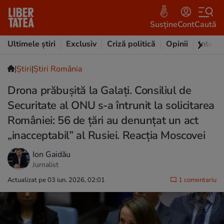
Susține
Cont
Caută
Ultimele știri
Exclusiv
Criză politică
Opinii
Intervi
|
Ştiri
|
Știri România
Drona prăbușită la Galați. Consiliul de
Securitate al ONU s-a întrunit la solicitarea
României: 56 de țări au denunțat un act
„inacceptabil” al Rusiei. Reacția Moscovei
Ion Gaidău
Jurnalist
Actualizat pe 03 iun. 2026, 02:01
1 comentariu