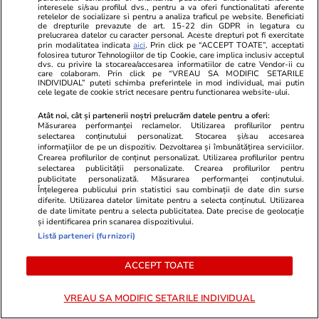
recent a avut un impact direct asupra siguranței
interesele si/sau profilul dvs., pentru a va oferi functionalitati aferente
și securității civililor nevinovați din România.
retelelor de socializare si pentru a analiza traficul pe website. Beneficiati
de drepturile prevazute de art. 15-22 din GDPR in legatura cu
prelucrarea datelor cu caracter personal. Aceste drepturi pot fi exercitate
prin modalitatea indicata
aici
. Prin click pe “ACCEPT TOATE”, acceptati
Un astfel de comportament este inacceptabil în
folosirea tuturor Tehnologiilor de tip Cookie, care implica inclusiv acceptul
dvs. cu privire la stocarea/accesarea informatiilor de catre Vendor-ii cu
conformitate cu dreptul internațional și trebuie
care colaboram. Prin click pe “VREAU SA MODIFIC SETARILE
INDIVIDUAL” puteti schimba preferintele in mod individual, mai putin
să înceteze.
cele legate de cookie strict necesare pentru functionarea website-ului.
Atât noi, cât și partenerii noștri prelucrăm datele pentru a oferi:
Reamintim cuvintele recente ale Secretarului
Măsurarea performanței reclamelor. Utilizarea profilurilor pentru
selectarea conținutului personalizat. Stocarea și/sau accesarea
General, conform cărora atacurile împotriva
informațiilor de pe un dispozitiv. Dezvoltarea și îmbunătățirea serviciilor.
Ucrainei generează consecințe grave și de
Crearea profilurilor de conținut personalizat. Utilizarea profilurilor pentru
selectarea publicității personalizate. Crearea profilurilor pentru
amploare, care trebuie abordate și ținute sub
publicitate personalizată. Măsurarea performanței conținutului.
Înțelegerea publicului prin statistici sau combinații de date din surse
control. Atacurile împotriva civililor trebuie
diferite. Utilizarea datelor limitate pentru a selecta conținutul. Utilizarea
condamnate în termenii cei mai duri, oriunde s-
de date limitate pentru a selecta publicitatea. Date precise de geolocație
și identificarea prin scanarea dispozitivului.
ar produce. Reiterăm sprijinul nostru pentru un
Listă parteneri (furnizori)
armistițiu complet, imediat și necondiționat în
ACCEPT TOATE
urmărirea unei păci cuprinzătoare, juste și
durabile în Ucraina.
VREAU SA MODIFIC SETARILE INDIVIDUAL