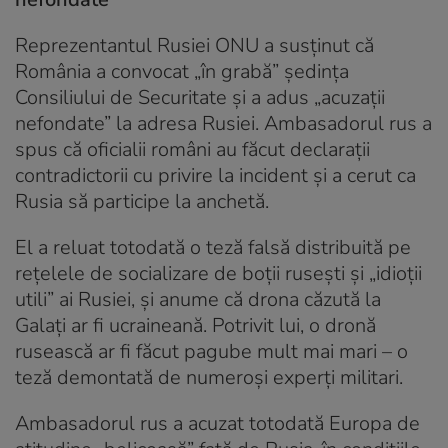
Reprezentantul Rusiei ONU a susținut că
România a convocat „în grabă” şedinţa
Consiliului de Securitate şi a adus „acuzaţii
nefondate” la adresa Rusiei. Ambasadorul rus a
spus că oficialii români au făcut declaraţii
contradictorii cu privire la incident şi a cerut ca
Rusia să participe la anchetă.
El a reluat totodată o teză falsă distribuită pe
rețelele de socializare de boții rusești și „idioții
utili” ai Rusiei, și anume că drona căzută la
Galați ar fi ucraineană. Potrivit lui, o dronă
rusească ar fi făcut pagube mult mai mari – o
teză demontată de numeroși experți militari.
Ambasadorul rus a acuzat totodată Europa de