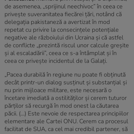
de asemenea, „sprijinul neechivoc” în ceea ce
priveşte suveranitatea fiecărei ţări, notând că
delegaţia pakistaneză a avertizat în mod
repetat cu privire la consecinţele potenţiale
negative ale războiului din Ucraina şi că astfel
de conflicte „prezintă riscul unor calcule greşite
şi al escaladării”, ceea ce s-a întâmplat şi în
ceea ce priveşte incidentul de la Galaţi.
„Pacea durabilă în regiune nu poate fi obţinută
decât printr-un dialog susţinut şi substanţial şi
nu prin mijloace militare, este necesară o
încetare imediată a ostilităţilor şi cerem tuturor
părţilor să recurgă în mod onest la căutarea
păcii. (…) Este nevoie de respectarea principiilor
elementare ale Cartei ONU. Cerem ca procesul
facilitat de SUA, ca cel mai credibil partener, să