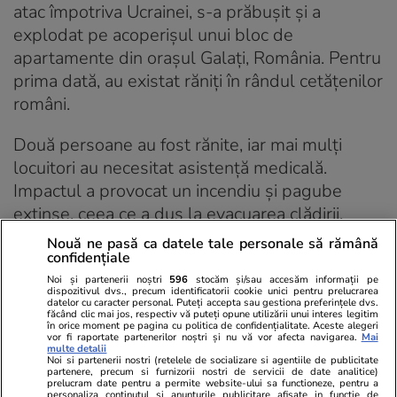
atac împotriva Ucrainei, s-a prăbușit și a
explodat pe acoperișul unui bloc de
apartamente din orașul Galați, România. Pentru
prima dată, au existat răniți în rândul cetățenilor
români.
Două persoane au fost rănite, iar mai mulți
locuitori au necesitat asistență medicală.
Impactul a provocat un incendiu și pagube
extinse, ceea ce a dus la evacuarea clădirii.
Încălcările spațiului aerian de către dronele
Nouă ne pasă ca datele tale personale să rămână
confidențiale
rusești deasupra României și a altor parteneri
din Europa Centrală și de Est au avut loc în
Noi și partenerii noștri
596
stocăm și/sau accesăm informații pe
dispozitivul dvs., precum identificatorii cookie unici pentru prelucrarea
mod repetat de la izbucnirea războiului rusesc
datelor cu caracter personal. Puteți accepta sau gestiona preferințele dvs.
făcând clic mai jos, respectiv vă puteți opune utilizării unui interes legitim
din Ucraina și sunt o consecință directă a
în orice moment pe pagina cu politica de confidențialitate. Aceste alegeri
vor fi raportate partenerilor noștri și nu vă vor afecta navigarea.
Mai
tacticilor de escaladare utilizate de Rusia în
multe detalii
Noi si partenerii nostri (retelele de socializare si agentiile de publicitate
atacurile sale împotriva Ucrainei. Acest incident
partenere, precum si furnizorii nostri de servicii de date analitice)
prelucram date pentru a permite website-ului sa functioneze, pentru a
personaliza continutul si anunturile publicitare afisate in functie de