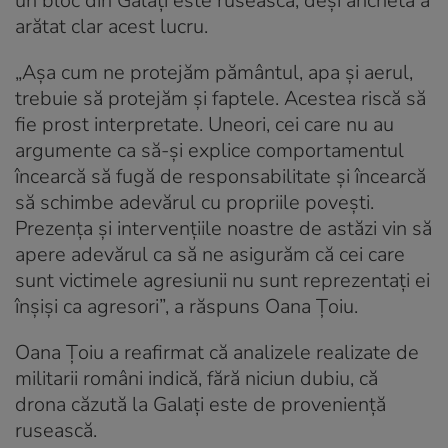
un bloc din Galaţi este rusească, deși ancheta a
arătat clar acest lucru.
„Aşa cum ne protejăm pământul, apa şi aerul,
trebuie să protejăm şi faptele. Acestea riscă să
fie prost interpretate. Uneori, cei care nu au
argumente ca să-şi explice comportamentul
încearcă să fugă de responsabilitate şi încearcă
să schimbe adevărul cu propriile poveşti.
Prezenţa şi intervenţiile noastre de astăzi vin să
apere adevărul ca să ne asigurăm că cei care
sunt victimele agresiunii nu sunt reprezentaţi ei
înşişi ca agresori”, a răspuns Oana Țoiu.
Oana Ţoiu a reafirmat că analizele realizate de
militarii români indică, fără niciun dubiu, că
drona căzută la Galaţi este de provenienţă
rusească.