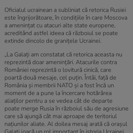
Oficialul ucrainean a subliniat că retorica Rusiei
este îngrijorătoare, în condițiile în care Moscova
a ameninţat cu atacuri alte state europene,
acreditând astfel ideea că războiul se poate
extinde dincolo de graniţele Ucrainei.
„La Galaţi am constatat că retorica aceasta nu
reprezintă doar ameninţări. Atacurile contra
României reprezintă o lovitură cinică, care
poartă două mesaje, cel puţin. Întâi, faţă de
România şi membrii NATO şi a fost încă un
moment de a pune la încercare hotărârea
aliaţilor pentru a se vedea cât de departe
poate merge Rusia în războiul său de agresiune
care să ajungă cât mai aproape de teritoriul
naţiunilor aliate. Al doilea mesaj arată că oraşul
Galaţi joacă un rol important în istoria Ucrainei