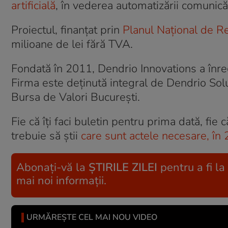
artificială
, în vederea automatizării comunicăr
Proiectul, finanțat prin
Planul Național de R
milioane de lei fără TVA.
Fondată în 2011, Dendrio Innovations a înreg
Firma este deținută integral de Dendrio Solu
Bursa de Valori București.
Fie că îți faci buletin pentru prima dată, fie 
trebuie să știi
care sunt actele necesare, în 
Abonați-vă la
ȘTIRILE ZILEI
pentru a fi la
mai noi informații.
URMĂREȘTE CEL MAI NOU VIDEO