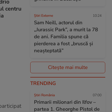
drio
ul centru
ia
Știri Externe
10:24
Sam Neill, actorul din
„Jurassic Park”, a murit la 78
de ani. Familia spune că
pierderea a fost „bruscă și
neașteptată”
Citește mai multe
TRENDING
Știri România
07:00
Primarii milionari din Ilfov –
participat
partea 1. Gheorghe Pistol de