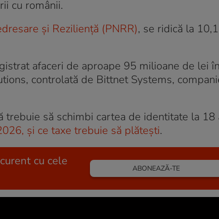
ii cu românii.
edresare și Reziliență (PNRR)
, se ridică la 10,
istrat afaceri de aproape 95 milioane de lei î
tions, controlată de Bittnet Systems, companie 
că trebuie să schimbi cartea de identitate la 18 
2026, și ce taxe trebuie să plătești
.
 curent cu cele
ABONEAZĂ-TE