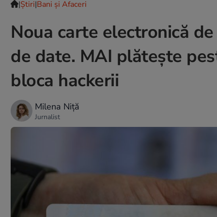
|
Ştiri
|
Bani și Afaceri
Noua carte electronică de i
de date. MAI plătește pes
bloca hackerii
Milena Niță
Jurnalist