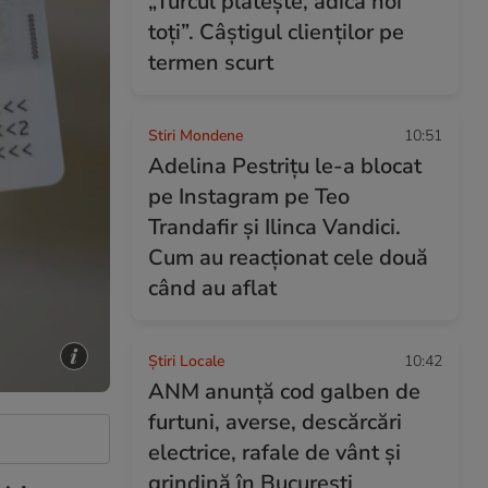
„Turcul plătește, adică noi
toți”. Câștigul clienților pe
termen scurt
Stiri Mondene
10:51
Adelina Pestrițu le-a blocat
pe Instagram pe Teo
Trandafir și Ilinca Vandici.
Cum au reacționat cele două
când au aflat
Știri Locale
10:42
ANM anunță cod galben de
furtuni, averse, descărcări
electrice, rafale de vânt şi
grindină în București