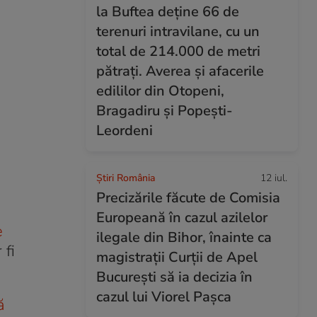
la Buftea deține 66 de
terenuri intravilane, cu un
total de 214.000 de metri
pătrați. Averea și afacerile
edililor din Otopeni,
Bragadiru și Popești-
Leordeni
Știri România
12 iul.
Precizările făcute de Comisia
Europeană în cazul azilelor
e
ilegale din Bihor, înainte ca
 fi
magistrații Curții de Apel
București să ia decizia în
cazul lui Viorel Pașca
ă