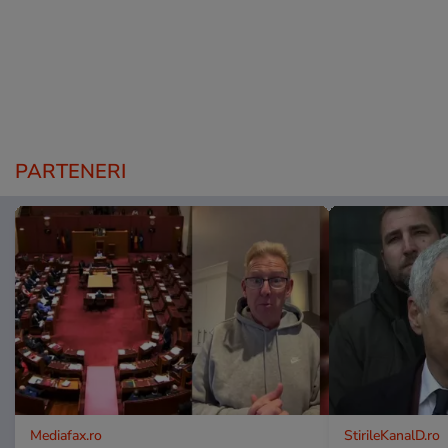
PARTENERI
Mediafax.ro
StirileKanalD.ro