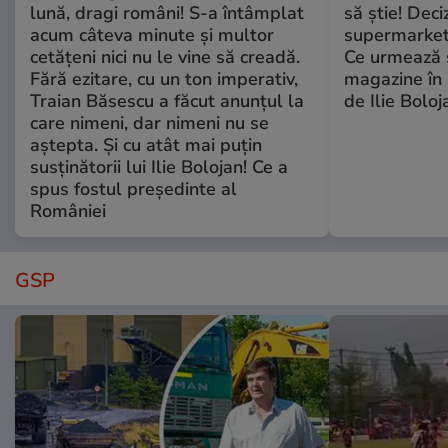
lună, dragi români! S-a întâmplat
să știe! Deci
acum câteva minute și multor
supermarketu
cetățeni nici nu le vine să creadă.
Ce urmează s
Fără ezitare, cu un ton imperativ,
magazine în 
Traian Băsescu a făcut anunțul la
de Ilie Boloj
care nimeni, dar nimeni nu se
aștepta. Și cu atât mai puțin
susținătorii lui Ilie Bolojan! Ce a
spus fostul președinte al
României
GSP