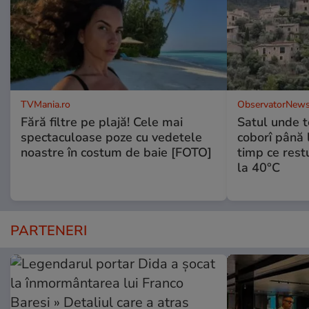
TVMania.ro
ObservatorNews
Fără filtre pe plajă! Cele mai
Satul unde t
spectaculoase poze cu vedetele
coborî până l
noastre în costum de baie [FOTO]
timp ce rest
la 40°C
PARTENERI