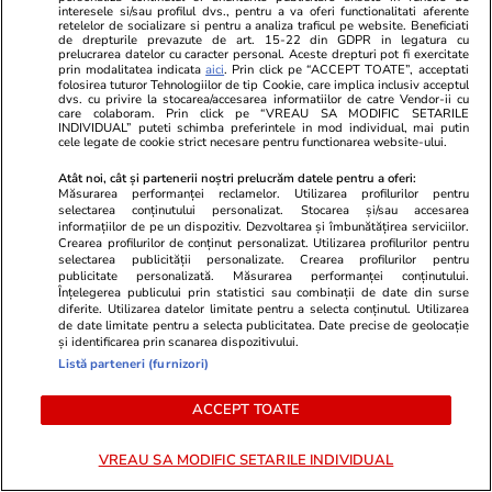
interesele si/sau profilul dvs., pentru a va oferi functionalitati aferente
retelelor de socializare si pentru a analiza traficul pe website. Beneficiati
Auto
12:22
de drepturile prevazute de art. 15-22 din GDPR in legatura cu
prelucrarea datelor cu caracter personal. Aceste drepturi pot fi exercitate
Indicatorul rutier pe care șoferii îl pot ignora
prin modalitatea indicata
aici
. Prin click pe “ACCEPT TOATE”, acceptati
folosirea tuturor Tehnologiilor de tip Cookie, care implica inclusiv acceptul
complet: singurele 13 astfel de semne de
dvs. cu privire la stocarea/accesarea informatiilor de catre Vendor-ii cu
care colaboram. Prin click pe “VREAU SA MODIFIC SETARILE
circulație pot fi văzute doar pe autostrada A9,
INDIVIDUAL” puteti schimba preferintele in mod individual, mai putin
cele legate de cookie strict necesare pentru functionarea website-ului.
în Germania
Atât noi, cât și partenerii noștri prelucrăm datele pentru a oferi:
Măsurarea performanței reclamelor. Utilizarea profilurilor pentru
selectarea conținutului personalizat. Stocarea și/sau accesarea
Tehnologie
12:09
informațiilor de pe un dispozitiv. Dezvoltarea și îmbunătățirea serviciilor.
Crearea profilurilor de conținut personalizat. Utilizarea profilurilor pentru
Încă un model AI, de această dată de la Meta,
selectarea publicității personalizate. Crearea profilurilor pentru
publicitate personalizată. Măsurarea performanței conținutului.
a scăpat pe internet și a atacat o altă
Înțelegerea publicului prin statistici sau combinații de date din surse
diferite. Utilizarea datelor limitate pentru a selecta conținutul. Utilizarea
companie
de date limitate pentru a selecta publicitatea. Date precise de geolocație
și identificarea prin scanarea dispozitivului.
Listă parteneri (furnizori)
Citește mai multe
ACCEPT TOATE
TRENDING
VREAU SA MODIFIC SETARILE INDIVIDUAL