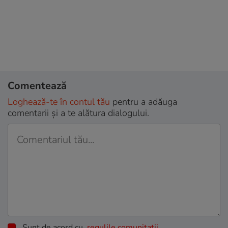
Comentează
Loghează-te în contul tău
pentru a adăuga
comentarii și a te alătura dialogului.
Sunt de acord cu
regulile comunitatii