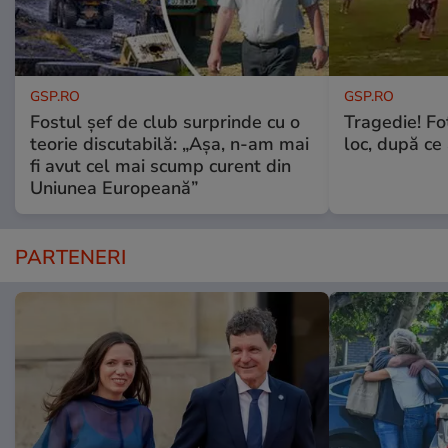
GSP.RO
GSP.RO
Fostul șef de club surprinde cu o
Tragedie! Fo
teorie discutabilă: „Așa, n-am mai
loc, după ce 
fi avut cel mai scump curent din
Uniunea Europeană”
PARTENERI