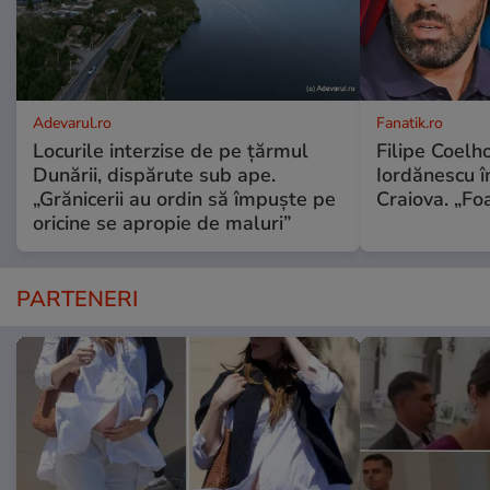
Adevarul.ro
Fanatik.ro
Locurile interzise de pe țărmul
Filipe Coelh
Dunării, dispărute sub ape.
Iordănescu î
„Grănicerii au ordin să împuște pe
Craiova. „Foa
oricine se apropie de maluri”
PARTENERI