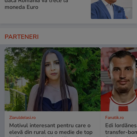
dacă România va trece la
moneda Euro
PARTENERI
ZiaruldeIasi.ro
Fanatik.ro
Motivul interesant pentru care o
Edi Iordănes
elevă din rural cu o medie de top
transfer-bom