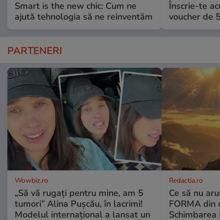
Smart is the new chic: Cum ne
Înscrie-te ac
ajută tehnologia să ne reinventăm
voucher de 5
PARTENERI
Wowbiz.ro
Redactia.ro
„Să vă rugați pentru mine, am 5
Ce să nu aru
tumori” Alina Pușcău, în lacrimi!
FORMA din c
Modelul internațional a lansat un
Schimbarea l