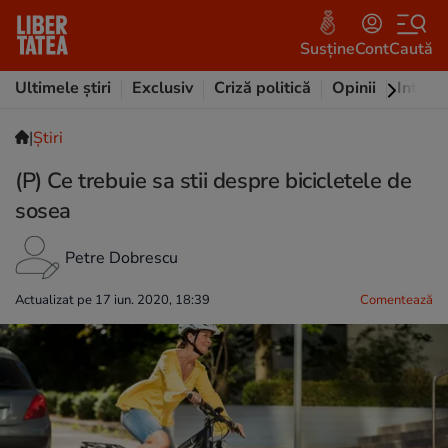
Susține
Cont
Caută
Ultimele știri
Exclusiv
Criză politică
Opinii
Intervi
|
Ştiri
(P) Ce trebuie sa stii despre bicicletele de
sosea
Petre Dobrescu
Actualizat pe 17 iun. 2020, 18:39
Comentează