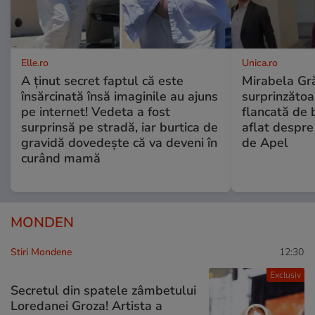
Elle.ro
Unica.ro
A ținut secret faptul că este
Mirabela Gră
însărcinată însă imaginile au ajuns
surprinzătoar
pe internet! Vedeta a fost
flancată de 
surprinsă pe stradă, iar burtica de
aflat despre
gravidă dovedește că va deveni în
de Apel
curând mamă
MONDEN
Stiri Mondene
12:30
Exclusiv
Secretul din spatele zâmbetului
Loredanei Groza! Artista a