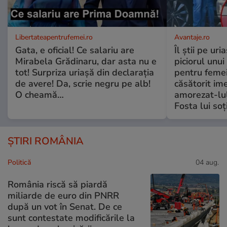
Libertateapentrufemei.ro
Avantaje.ro
Gata, e oficial! Ce salariu are
Îl știi pe ur
Mirabela Grădinaru, dar asta nu e
piciorul unui
tot! Surpriza uriașă din declarația
pentru femei
de avere! Da, scrie negru pe alb!
căsătorit ime
O cheamă…
amorezat-lul
Fosta lui soț
ȘTIRI ROMÂNIA
Politică
04 aug.
România riscă să piardă
miliarde de euro din PNRR
după un vot în Senat. De ce
sunt contestate modificările la