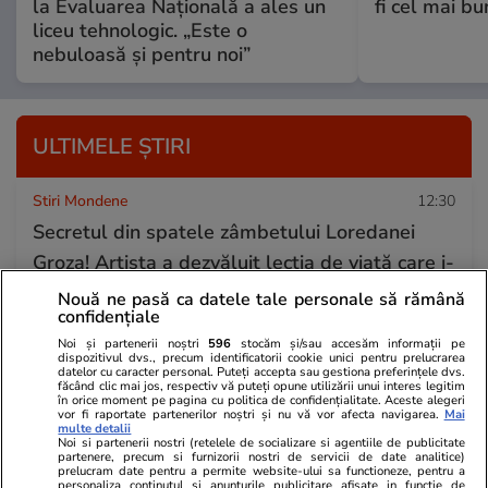
la Evaluarea Națională a ales un
fi cel mai b
liceu tehnologic. „Este o
nebuloasă și pentru noi”
ULTIMELE ȘTIRI
Stiri Mondene
12:30
Secretul din spatele zâmbetului Loredanei
Groza! Artista a dezvăluit lecția de viață care i-
a schimbat complet perspectiva
Nouă ne pasă ca datele tale personale să rămână
confidențiale
Noi și partenerii noștri
596
stocăm și/sau accesăm informații pe
dispozitivul dvs., precum identificatorii cookie unici pentru prelucrarea
Stiri Mondene
12:24
datelor cu caracter personal. Puteți accepta sau gestiona preferințele dvs.
făcând clic mai jos, respectiv vă puteți opune utilizării unui interes legitim
Anunțul făcut de Pro TV despre Burlacii: Foc în
în orice moment pe pagina cu politica de confidențialitate. Aceste alegeri
vor fi raportate partenerilor noștri și nu vă vor afecta navigarea.
Mai
paradis. Când revine Adelina Pestrițu pe micul
multe detalii
Noi si partenerii nostri (retelele de socializare si agentiile de publicitate
ecran în show-ul cu premiu de 50.000 de euro
partenere, precum si furnizorii nostri de servicii de date analitice)
prelucram date pentru a permite website-ului sa functioneze, pentru a
personaliza continutul si anunturile publicitare afisate in functie de