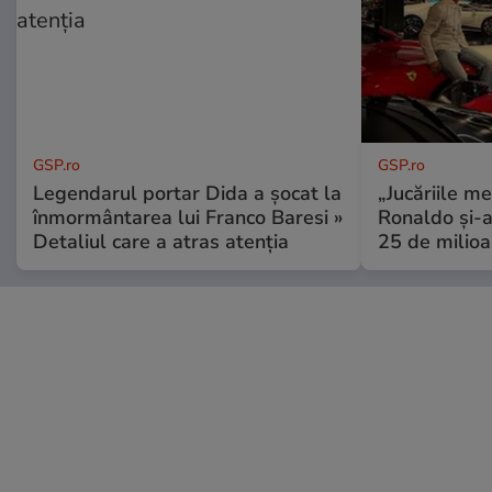
GSP.ro
GSP.ro
Legendarul portar Dida a șocat la
„Jucăriile me
înmormântarea lui Franco Baresi »
Ronaldo și-a
Detaliul care a atras atenția
25 de milioa