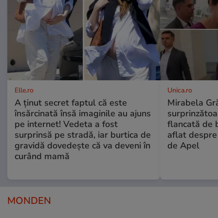
Elle.ro
Unica.ro
A ținut secret faptul că este
Mirabela Gră
însărcinată însă imaginile au ajuns
surprinzătoar
pe internet! Vedeta a fost
flancată de 
surprinsă pe stradă, iar burtica de
aflat despre
gravidă dovedește că va deveni în
de Apel
curând mamă
MONDEN