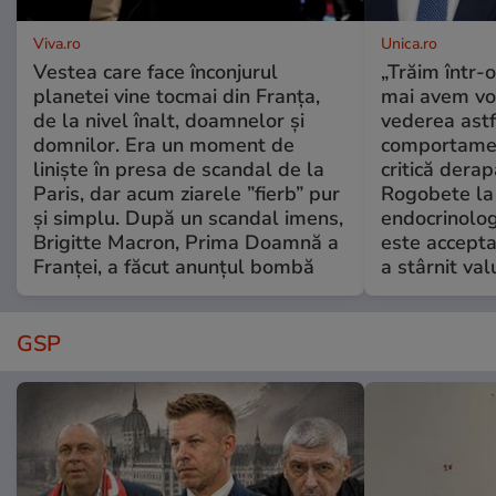
Viva.ro
Unica.ro
Vestea care face înconjurul
„Trăim într-
planetei vine tocmai din Franța,
mai avem vo
de la nivel înalt, doamnelor și
vederea astf
domnilor. Era un moment de
comportamen
liniște în presa de scandal de la
critică derap
Paris, dar acum ziarele ”fierb” pur
Rogobete la
și simplu. După un scandal imens,
endocrinolog
Brigitte Macron, Prima Doamnă a
este accepta
Franței, a făcut anunțul bombă
a stârnit valu
GSP