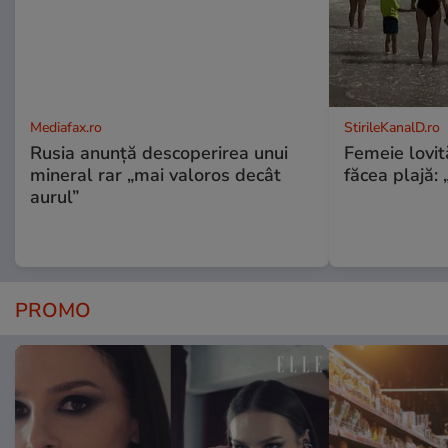
Mediafax.ro
StirileKanalD.ro
Rusia anunță descoperirea unui
Femeie lovit
mineral rar „mai valoros decât
făcea plajă: „
aurul”
PROMO