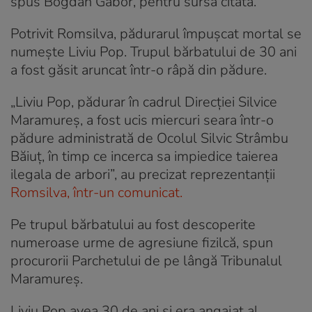
spus Bogdan Gabor, pentru sursa citată.
Potrivit Romsilva, pădurarul împușcat mortal se
numește Liviu Pop. Trupul bărbatului de 30 ani
a fost găsit aruncat într-o râpă din pădure.
„Liviu Pop, pădurar în cadrul Direcției Silvice
Maramureș, a fost ucis miercuri seara într-o
pădure administrată de Ocolul Silvic Strâmbu
Băiuț, în timp ce incerca sa impiedice taierea
ilegala de arbori”, au precizat reprezentanții
Romsilva, într-un comunicat.
Pe trupul bărbatului au fost descoperite
numeroase urme de agresiune fizilcă, spun
procurorii Parchetului de pe lângă Tribunalul
Maramureș.
Liviu Pop avea 30 de ani și era angajat al