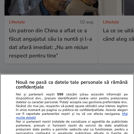
Lifestyle
02 aug.
Lifestyle
Un patron din China a aflat ce a
La ce se uită
făcut angajatul său la nuntă și l-a
când aleg să
dat afară imediat: „Nu am niciun
respect pentru tine”
Lifestyle
01 aug.
Nouă ne pasă ca datele tale personale să rămână
confidențiale
Noi și partenerii noștri
596
stocăm și/sau accesăm informații pe
Cum se face cafeaua la presa
dispozitivul dvs., precum identificatorii cookie unici pentru prelucrarea
datelor cu caracter personal. Puteți accepta sau gestiona preferințele dvs.
franceză – cum funcționează și
făcând clic mai jos, respectiv vă puteți opune utilizării unui interes legitim
în orice moment pe pagina cu politica de confidențialitate. Aceste alegeri
care sunt avantajele
vor fi raportate partenerilor noștri și nu vă vor afecta navigarea.
Mai
multe detalii
Noi si partenerii nostri (retelele de socializare si agentiile de publicitate
partenere, precum si furnizorii nostri de servicii de date analitice)
prelucram date pentru a permite website-ului sa functioneze, pentru a
personaliza continutul si anunturile publicitare afisate in functie de