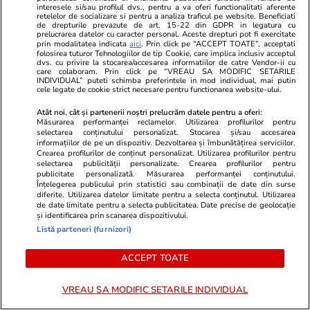
interesele si/sau profilul dvs., pentru a va oferi functionalitati aferente
Lifestyle
15 iul.
retelelor de socializare si pentru a analiza traficul pe website. Beneficiati
de drepturile prevazute de art. 15-22 din GDPR in legatura cu
prelucrarea datelor cu caracter personal. Aceste drepturi pot fi exercitate
prin modalitatea indicata
aici
. Prin click pe “ACCEPT TOATE”, acceptati
Combinaţii răcoritoare de apă
folosirea tuturor Tehnologiilor de tip Cookie, care implica inclusiv acceptul
dvs. cu privire la stocarea/accesarea informatiilor de catre Vendor-ii cu
care colaboram. Prin click pe “VREAU SA MODIFIC SETARILE
cu fructe şi plante aromatice
INDIVIDUAL” puteti schimba preferintele in mod individual, mai putin
cele legate de cookie strict necesare pentru functionarea website-ului.
pentru vară
Atât noi, cât și partenerii noștri prelucrăm datele pentru a oferi:
Măsurarea performanței reclamelor. Utilizarea profilurilor pentru
selectarea conținutului personalizat. Stocarea și/sau accesarea
informațiilor de pe un dispozitiv. Dezvoltarea și îmbunătățirea serviciilor.
Crearea profilurilor de conținut personalizat. Utilizarea profilurilor pentru
Lifestyle
01 aug.
selectarea publicității personalizate. Crearea profilurilor pentru
publicitate personalizată. Măsurarea performanței conținutului.
Înțelegerea publicului prin statistici sau combinații de date din surse
diferite. Utilizarea datelor limitate pentru a selecta conținutul. Utilizarea
de date limitate pentru a selecta publicitatea. Date precise de geolocație
Cum coci vinetele la bloc, fără
și identificarea prin scanarea dispozitivului.
să umpli casa de fum
Listă parteneri (furnizori)
ACCEPT TOATE
VREAU SA MODIFIC SETARILE INDIVIDUAL
Lifestyle
28 iul.