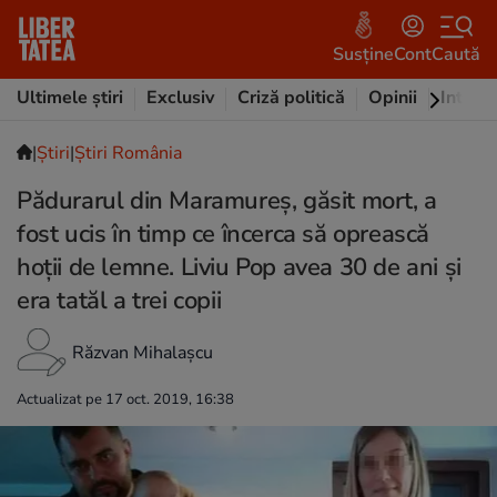
Susține
Cont
Caută
Ultimele știri
Exclusiv
Criză politică
Opinii
Intervi
|
Ştiri
|
Știri România
Pădurarul din Maramureș, găsit mort, a
fost ucis în timp ce încerca să oprească
hoții de lemne. Liviu Pop avea 30 de ani și
era tatăl a trei copii
Răzvan Mihalașcu
Actualizat pe 17 oct. 2019, 16:38