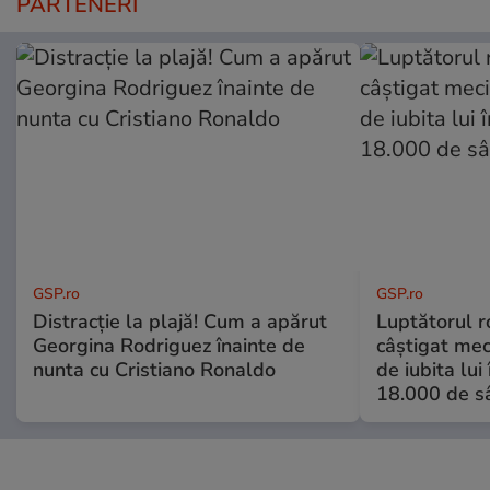
PARTENERI
GSP.ro
GSP.ro
Distracție la plajă! Cum a apărut
Luptătorul 
Georgina Rodriguez înainte de
câștigat meci
nunta cu Cristiano Ronaldo
de iubita lui
18.000 de s