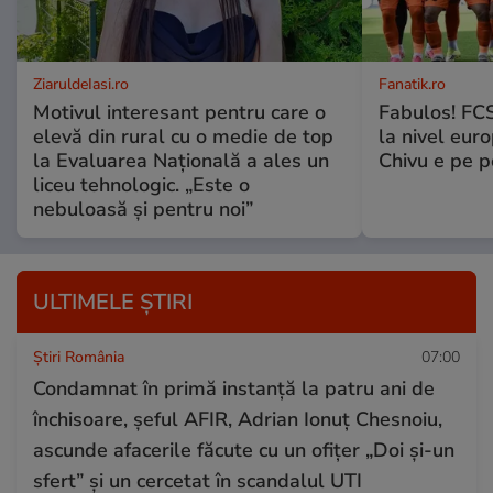
ZiaruldeIasi.ro
Fanatik.ro
Motivul interesant pentru care o
Fabulos! FCS
elevă din rural cu o medie de top
la nivel euro
la Evaluarea Națională a ales un
Chivu e pe 
liceu tehnologic. „Este o
nebuloasă și pentru noi”
ULTIMELE ȘTIRI
Știri România
07:00
Condamnat în primă instanță la patru ani de
închisoare, șeful AFIR, Adrian Ionuț Chesnoiu,
ascunde afacerile făcute cu un ofițer „Doi și-un
sfert” și un cercetat în scandalul UTI