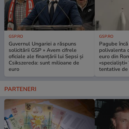
GSP.RO
GSP.RO
Guvernul Ungariei a răspuns
Pagube încă 
solicitării GSP » Avem cifrele
polivalenta 
oficiale ale finanțării lui Sepsi și
euro din Rom
Csikszereda: sunt milioane de
«specialiști»
euro
tentative de 
PARTENERI