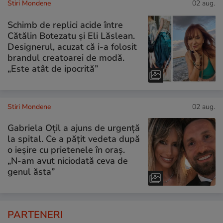
Stiri Mondene
02 aug.
Schimb de replici acide între
Cătălin Botezatu și Eli Lăslean.
Designerul, acuzat că i-a folosit
brandul creatoarei de modă.
„Este atât de ipocrită”
Stiri Mondene
02 aug.
Gabriela Oțil a ajuns de urgență
la spital. Ce a pățit vedeta după
o ieșire cu prietenele în oraș.
„N-am avut niciodată ceva de
genul ăsta”
PARTENERI