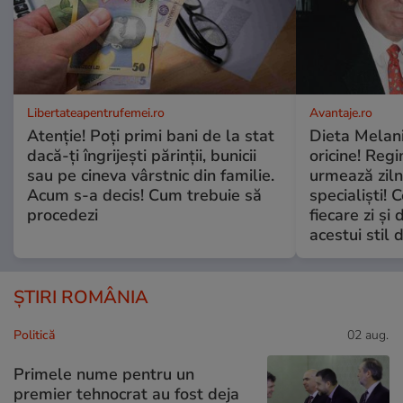
Libertateapentrufemei.ro
Avantaje.ro
Atenție! Poți primi bani de la stat
Dieta Melan
dacă-ți îngrijești părinții, bunicii
oricine! Regi
sau pe cineva vârstnic din familie.
urmează zilni
Acum s-a decis! Cum trebuie să
specialiști! 
procedezi
fiecare zi și 
acestui stil 
ȘTIRI ROMÂNIA
Politică
02 aug.
Primele nume pentru un
premier tehnocrat au fost deja