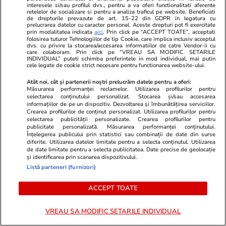
interesele si/sau profilul dvs., pentru a va oferi functionalitati aferente
Haos la admiterea ASE 2026: candidaților li
retelelor de socializare si pentru a analiza traficul pe website. Beneficiati
de drepturile prevazute de art. 15-22 din GDPR in legatura cu
se cere jumătate din taxa de școlarizare
prelucrarea datelor cu caracter personal. Aceste drepturi pot fi exercitate
prin modalitatea indicata
aici
. Prin click pe “ACCEPT TOATE”, acceptati
înainte de a afla unde au fost repartizați
folosirea tuturor Tehnologiilor de tip Cookie, care implica inclusiv acceptul
dvs. cu privire la stocarea/accesarea informatiilor de catre Vendor-ii cu
care colaboram. Prin click pe “VREAU SA MODIFIC SETARILE
INDIVIDUAL” puteti schimba preferintele in mod individual, mai putin
cele legate de cookie strict necesare pentru functionarea website-ului.
Citește mai multe
Atât noi, cât și partenerii noștri prelucrăm datele pentru a oferi:
Măsurarea performanței reclamelor. Utilizarea profilurilor pentru
selectarea conținutului personalizat. Stocarea și/sau accesarea
TRENDING
informațiilor de pe un dispozitiv. Dezvoltarea și îmbunătățirea serviciilor.
Crearea profilurilor de conținut personalizat. Utilizarea profilurilor pentru
selectarea publicității personalizate. Crearea profilurilor pentru
publicitate personalizată. Măsurarea performanței conținutului.
Horoscop
23 iul.
Înțelegerea publicului prin statistici sau combinații de date din surse
Horoscop 24 iulie 2026. Vărsătorii au unele
diferite. Utilizarea datelor limitate pentru a selecta conținutul. Utilizarea
de date limitate pentru a selecta publicitatea. Date precise de geolocație
probleme de la locul de muncă ce dispar de la
și identificarea prin scanarea dispozitivului.
Listă parteneri (furnizori)
sine, iar altele vor deveni mai ușor de rezolvat
ACCEPT TOATE
Știri România
23 iul.
VREAU SA MODIFIC SETARILE INDIVIDUAL
Rezultatele loto din 23 iulie 2026. Numerele