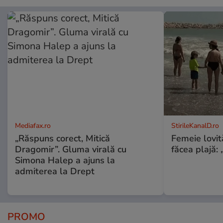
Mediafax.ro
StirileKanalD.ro
„Răspuns corect, Mitică
Femeie lovit
Dragomir”. Gluma virală cu
făcea plajă: „
Simona Halep a ajuns la
admiterea la Drept
PROMO