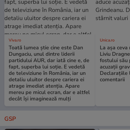
Viva.ro
Unica.ro
Toată lumea știe cine este Dan
La așa ceva 
Dungaciu, unul dintre liderii
Liviu Dragne
partidului AUR, dar iată cine e, de
fostului său 
fapt, superba lui soție. E vedetă
acuzații grav
de televiziune în România, iar un
Declarațiile 
detaliu uluitor despre cariera ei
comentarii
atrage imediat atenția. Apare
mereu pe micul ecran, dar e altfel
decât își imaginează mulți
GSP