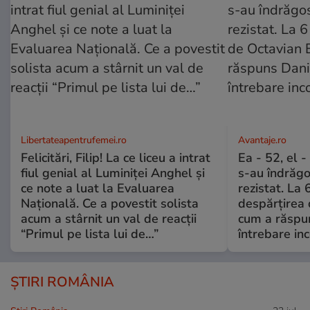
Libertateapentrufemei.ro
Avantaje.ro
Felicitări, Filip! La ce liceu a intrat
Ea - 52, el 
fiul genial al Luminiței Anghel și
s-au îndrăgos
ce note a luat la Evaluarea
rezistat. La 
Națională. Ce a povestit solista
despărțirea 
acum a stârnit un val de reacții
cum a răspu
“Primul pe lista lui de…”
întrebare i
ȘTIRI ROMÂNIA