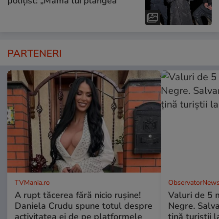
polițist: „Mama lui plângea”
PARTENERI
TVMania.ro
ObservatorNews
A rupt tăcerea fără nicio rușine!
Valuri de 5 m
Daniela Crudu spune totul despre
Negre. Salva
activitatea ei de pe platformele
ţină turiştii 