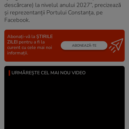
descărcare) la nivelul anului 2027”, precizează
și reprezentanții Portului Constanța, pe
Facebook.
Abonați-vă la
ȘTIRILE
ZILEI
pentru a fi la
ABONEAZĂ-TE
curent cu cele mai noi
informații.
URMĂREȘTE CEL MAI NOU VIDEO