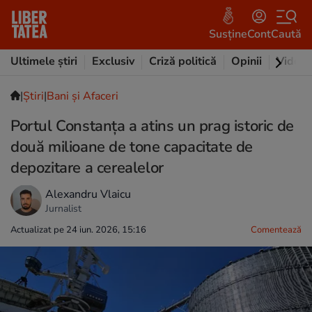
Susține
Cont
Caută
Ultimele știri
Exclusiv
Criză politică
Opinii
Video
|
Ştiri
|
Bani și Afaceri
Portul Constanța a atins un prag istoric de
două milioane de tone capacitate de
depozitare a cerealelor
Alexandru Vlaicu
Jurnalist
Actualizat pe 24 iun. 2026, 15:16
Comentează