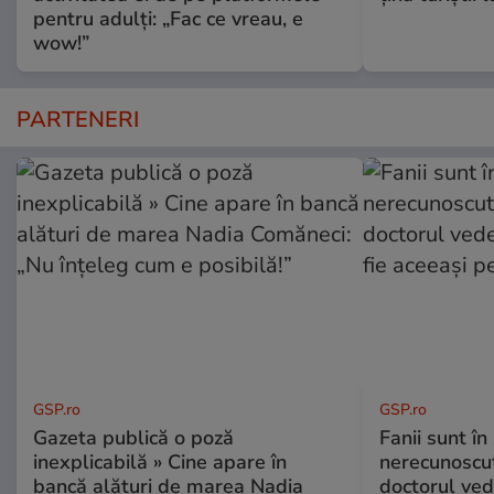
pentru adulți: „Fac ce vreau, e
wow!”
PARTENERI
GSP.ro
GSP.ro
Gazeta publică o poză
Fanii sunt în 
inexplicabilă » Cine apare în
nerecunoscut
bancă alături de marea Nadia
doctorul ved