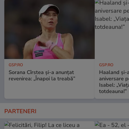
GSP.RO
GSP.RO
Sorana Cîrstea și-a anunțat
Haaland și-a
revenirea: „Înapoi la treabă”
aniversare pe
Isabel: „Via
totdeauna!”
PARTENERI