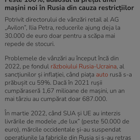
mașini noi în Rusia din cauza restricțiilor
Potrivit directorului de vânzări retail al AG
„Avilon”, Ilia Petra, reducerile ajung deja la
30.000 de euro doar pentru a scăpa mai
repede de stocuri.
Problemele de vânzări au început încă din
2022, pe fondul
războiului Rusia-Ucraina
, al
sancțiunilor și inflației, când piața
auto
rusă s-a
prăbușit cu 59%. Dacă în 2021 rușii
cumpăraseră 1,67 milioane de mașini, un an
mai târziu au cumpărat doar 687.000.
În martie 2022, când SUA și UE au interzis
livrările de modele „de lux” (peste 50.000 de
euro), mărcile occidentale și-au suspendat
operațiunile la fabricile din Rusia și s-au retras