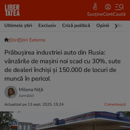
Susține
Cont
Caută
Ultimele știri
Exclusiv
Criză politică
Opinii
Video
|
Ştiri
|
Știri Externe
Prăbușirea industriei auto din Rusia:
vânzările de mașini noi scad cu 30%, sute
de dealeri închiși și 150.000 de locuri de
muncă în pericol
Milena Niță
Jurnalist
Actualizat pe 13 sept. 2025, 15:24
Comentează