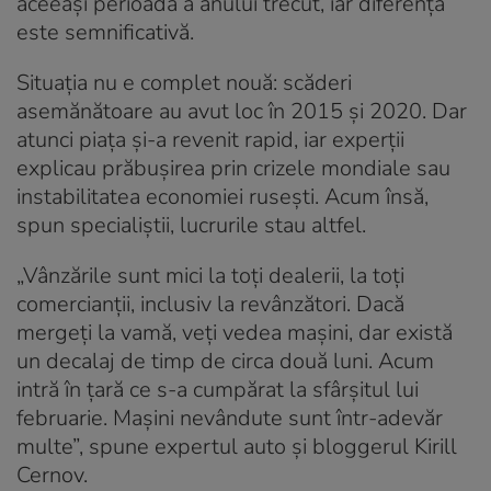
aceeași perioadă a anului trecut, iar diferența
este semnificativă.
Situația nu e complet nouă: scăderi
asemănătoare au avut loc în 2015 și 2020. Dar
atunci piața și-a revenit rapid, iar experții
explicau prăbușirea prin crizele mondiale sau
instabilitatea economiei rusești. Acum însă,
spun specialiștii, lucrurile stau altfel.
„Vânzările sunt mici la toți dealerii, la toți
comercianții, inclusiv la revânzători. Dacă
mergeți la vamă, veți vedea mașini, dar există
un decalaj de timp de circa două luni. Acum
intră în țară ce s-a cumpărat la sfârșitul lui
februarie. Mașini nevândute sunt într-adevăr
multe”, spune expertul auto și bloggerul Kirill
Cernov.