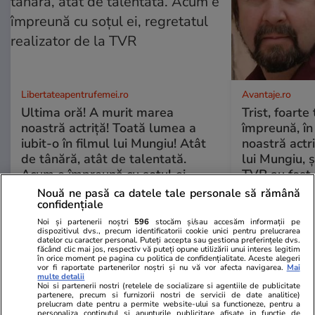
Libertateapentrufemei.ro
Avantaje.ro
Ultima oră! A murit marea
Trist, foarte
noastră actriță! Toată lumea a
împreună, în
iubit-o în filmul lui Mungiu! Atât
noastră actri
de tânără, atât de talentată.
lui Mungiu, ș
Acum e împreună cu soțul ei,
TVR au fost 
regretatul realizator de la TVR
până când mo
Nouă ne pasă ca datele tale personale să rămână
confidențiale
Noi și partenerii noștri
596
stocăm și/sau accesăm informații pe
dispozitivul dvs., precum identificatorii cookie unici pentru prelucrarea
ȘTIRI ROMÂNIA
datelor cu caracter personal. Puteți accepta sau gestiona preferințele dvs.
făcând clic mai jos, respectiv vă puteți opune utilizării unui interes legitim
în orice moment pe pagina cu politica de confidențialitate. Aceste alegeri
Știri România
19:40
vor fi raportate partenerilor noștri și nu vă vor afecta navigarea.
Mai
multe detalii
Noi si partenerii nostri (retelele de socializare si agentiile de publicitate
Proiectul de reformă a ANI
Exclusiv
partenere, precum si furnizorii nostri de servicii de date analitice)
trimis de Cătălin Predoiu în
prelucram date pentru a permite website-ului sa functioneze, pentru a
personaliza continutul si anunturile publicitare afisate in functie de