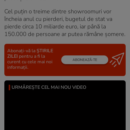
Cel puțin o treime dintre showroomuri vor
încheia anul cu pierderi, bugetul de stat va
pierde circa 10 miliarde euro, iar până la
150.000 de persoane ar putea rămâne șomere.
Abonați-vă la
ȘTIRILE
ZILEI
pentru a fi la
ABONEAZĂ-TE
curent cu cele mai noi
informații.
URMĂREȘTE CEL MAI NOU VIDEO