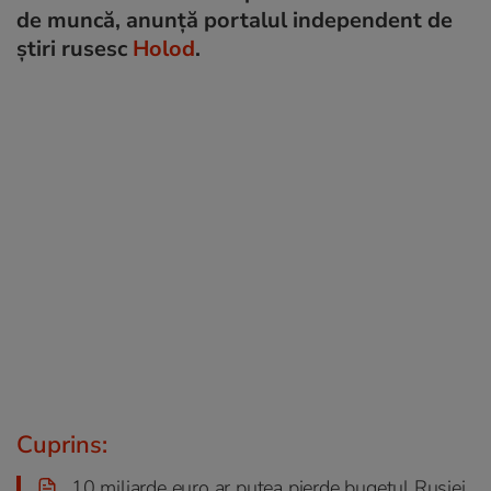
de muncă, anunță portalul independent de
știri rusesc
Holod
.
Cuprins:
10 miliarde euro ar putea pierde bugetul Rusiei