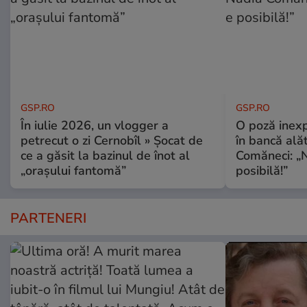
GSP.RO
GSP.RO
În iulie 2026, un vlogger a
O poză inexp
petrecut o zi Cernobîl » Șocat de
în bancă ală
ce a găsit la bazinul de înot al
Comăneci: „N
„orașului fantomă”
posibilă!”
PARTENERI