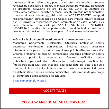
Parlament spune că declarațiile
interesele si/sau profilul dvs., pentru a va oferi functionalitati aferente
retelelor de socializare si pentru a analiza traficul pe website. Beneficiati
de avere ale demnitarilor
de drepturile prevazute de art. 15-22 din GDPR in legatura cu
rămân secrete. Reacția
prelucrarea datelor cu caracter personal. Aceste drepturi pot fi exercitate
prin modalitatea indicata
aici
. Prin click pe “ACCEPT TOATE”, acceptati
ministrului interimar al Justiției
folosirea tuturor Tehnologiilor de tip Cookie, care implica inclusiv acceptul
dvs. cu privire la stocarea/accesarea informatiilor de catre Vendor-ii cu
care colaboram. Prin click pe “VREAU SA MODIFIC SETARILE
INDIVIDUAL” puteti schimba preferintele in mod individual, mai putin
cele legate de cookie strict necesare pentru functionarea website-ului.
Politică
18:32
Atât noi, cât și partenerii noștri prelucrăm datele pentru a oferi:
Măsurarea performanței reclamelor. Utilizarea profilurilor pentru
Grindeanu spune că Drulă e
selectarea conținutului personalizat. Stocarea și/sau accesarea
ministrul informal al
informațiilor de pe un dispozitiv. Dezvoltarea și îmbunătățirea serviciilor.
Crearea profilurilor de conținut personalizat. Utilizarea profilurilor pentru
Transporturilor: „Cereți registrul
selectarea publicității personalizate. Crearea profilurilor pentru
de intrare și ieșire”. Replica
publicitate personalizată. Măsurarea performanței conținutului.
Înțelegerea publicului prin statistici sau combinații de date din surse
fostului președinte al USR
diferite. Utilizarea datelor limitate pentru a selecta conținutul. Utilizarea
de date limitate pentru a selecta publicitatea. Date precise de geolocație
și identificarea prin scanarea dispozitivului.
Listă parteneri (furnizori)
PARTENERI
ACCEPT TOATE
VREAU SA MODIFIC SETARILE INDIVIDUAL