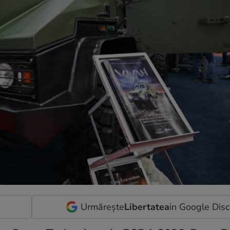
Urmărește
Libertatea
in Google Dis