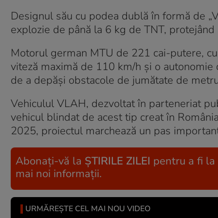
Designul său cu podea dublă în formă de „V
explozie de până la 6 kg de TNT, protejând c
Motorul german MTU de 221 cai-putere, cupla
viteză maximă de 110 km/h și o autonomie 
de a depăși obstacole de jumătate de metru,
Vehiculul VLAH, dezvoltat în parteneriat pu
vehicul blindat de acest tip creat în România
2025, proiectul marchează un pas important 
Abonați-vă la
ȘTIRILE ZILEI
pentru a fi la
mai noi informații.
URMĂREȘTE CEL MAI NOU VIDEO