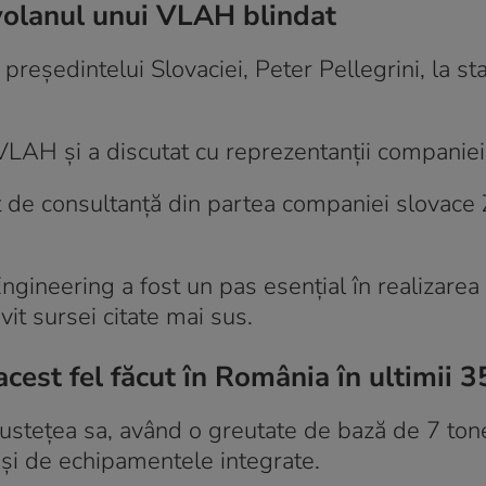
 volanul unui VLAH blindat
 președintelui Slovaciei, Peter Pellegrini, la st
 VLAH și a discutat cu reprezentanții companiei
t de consultanță din partea companiei slovace 
gineering a fost un pas esențial în realizarea
ivit sursei citate mai sus.
acest fel făcut în România în ultimii 3
ustețea sa, având o greutate de bază de 7 ton
j și de echipamentele integrate.