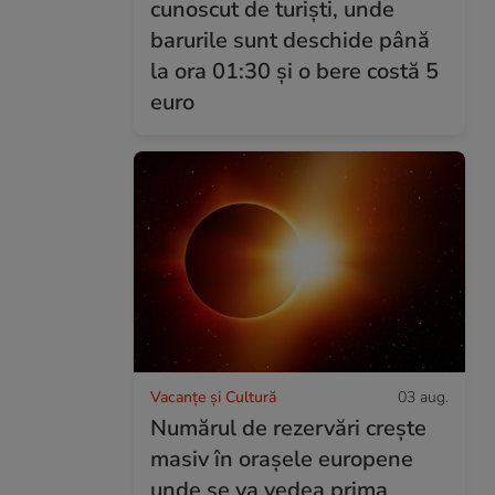
cunoscut de turiști, unde
barurile sunt deschide până
la ora 01:30 și o bere costă 5
euro
Vacanțe și Cultură
03 aug.
Numărul de rezervări crește
masiv în orașele europene
unde se va vedea prima