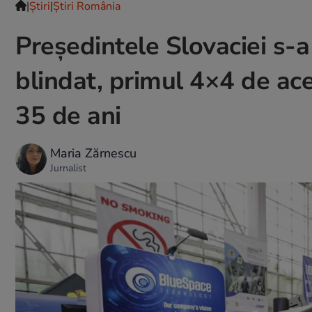
|
Ştiri
|
Știri România
Președintele Slovaciei s-
blindat, primul 4×4 de ace
35 de ani
Maria Zărnescu
Jurnalist