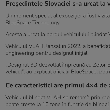
Președintele Slovaciei s-a urcat la
Un moment special al expoziției a fost vizita
BlueSpace Technology.
Acesta a urcat la bordul vehiculului blindat
Vehiculul VLAH, lansat în 2022, a beneficia
Engineering pentru designul inițial.
„Designul 3D dezvoltat împreună cu Zetor En
vehicul”, au explicat oficialii BlueSpace, potr
Ce caracteristici are primul 4×4 de 
Vehiculul blindat VLAH se remarcă prin rob
poate crește la 10 tone în funcție de blinda