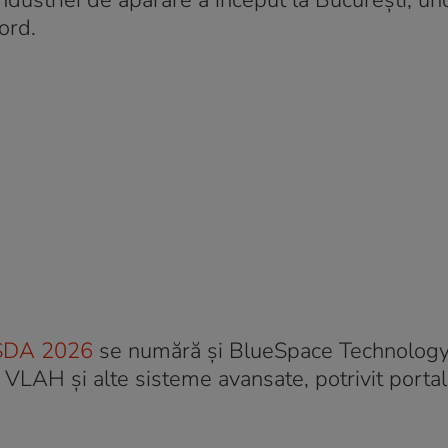
ndustriei de apărare a început la București, un
ord.
BSDA 2026
se numără și BlueSpace Technology,
at VLAH și alte sisteme avansate, potrivit porta