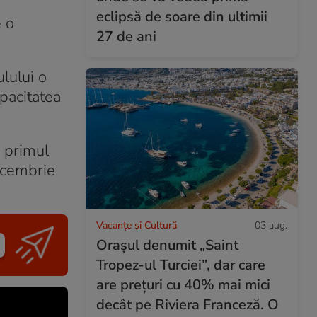
eclipsă de soare din ultimii
 o
27 de ani
lului o
pacitatea
ă primul
decembrie
Vacanțe și Cultură
03 aug.
Orașul denumit „Saint
Tropez-ul Turciei”, dar care
are prețuri cu 40% mai mici
decât pe Riviera Franceză. O