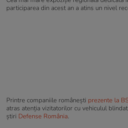
Cea mai mare expoziție regională dedicată i
participarea din acest an a atins un nivel rec
Printre companiile românești
prezente la 
atras atenția vizitatorilor cu vehiculul blind
știri
Defense România
.