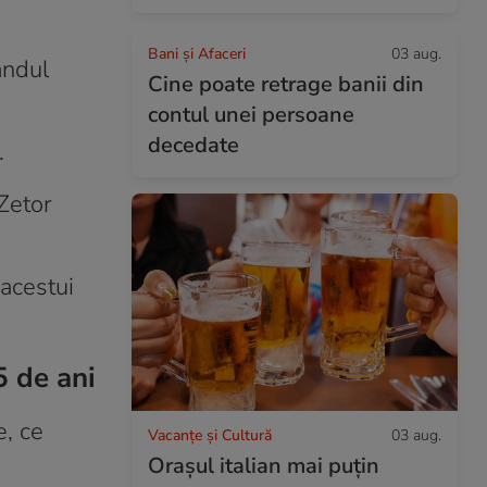
Bani și Afaceri
03 aug.
andul
Cine poate retrage banii din
contul unei persoane
decedate
.
Zetor
 acestui
5 de ani
e, ce
Vacanțe și Cultură
03 aug.
Orașul italian mai puțin