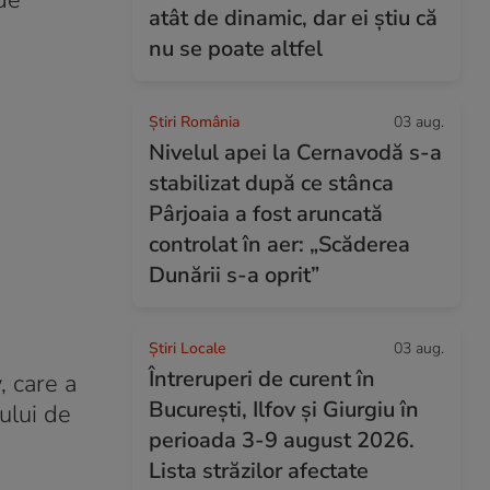
de
atât de dinamic, dar ei știu că
nu se poate altfel
Știri România
03 aug.
Nivelul apei la Cernavodă s-a
stabilizat după ce stânca
Pârjoaia a fost aruncată
controlat în aer: „Scăderea
Dunării s-a oprit”
Știri Locale
03 aug.
Întreruperi de curent în
 care a
București, Ilfov și Giurgiu în
lului de
perioada 3-9 august 2026.
Lista străzilor afectate