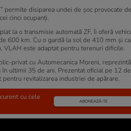
” permite disiparea undei de șoc provocate de
ei cinci ocupanți.
t la o transmisie automată ZF, îi oferă vehicu
de 600 km. Cu o gardă la sol de 410 mm și ca
 VLAH este adaptat pentru terenuri dificile.
blic-privat cu Automecanica Moreni, reprezint
 în ultimii 35 de ani. Prezentat oficial pe 12 
pentru revitalizarea industriei de apărare.
 curent cu cele
ABONEAZĂ-TE