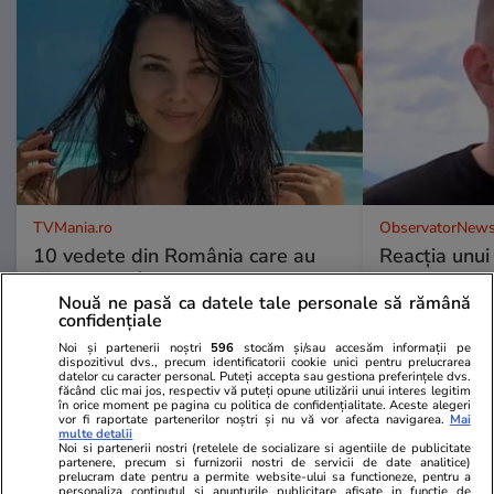
TVMania.ro
ObservatorNews
10 vedete din România care au
Reacția unui
făcut furori în costum de baie.
ce a ajuns p
Nouă ne pasă ca datele tale personale să rămână
Imagini spectaculoase cu Antonia,
prima dată
confidențiale
INNA, Bianca Drăgușanu și alte
Noi și partenerii noștri
596
stocăm și/sau accesăm informații pe
dive
dispozitivul dvs., precum identificatorii cookie unici pentru prelucrarea
datelor cu caracter personal. Puteți accepta sau gestiona preferințele dvs.
făcând clic mai jos, respectiv vă puteți opune utilizării unui interes legitim
în orice moment pe pagina cu politica de confidențialitate. Aceste alegeri
vor fi raportate partenerilor noștri și nu vă vor afecta navigarea.
Mai
multe detalii
PARTENERI
Noi si partenerii nostri (retelele de socializare si agentiile de publicitate
partenere, precum si furnizorii nostri de servicii de date analitice)
prelucram date pentru a permite website-ului sa functioneze, pentru a
personaliza continutul si anunturile publicitare afisate in functie de