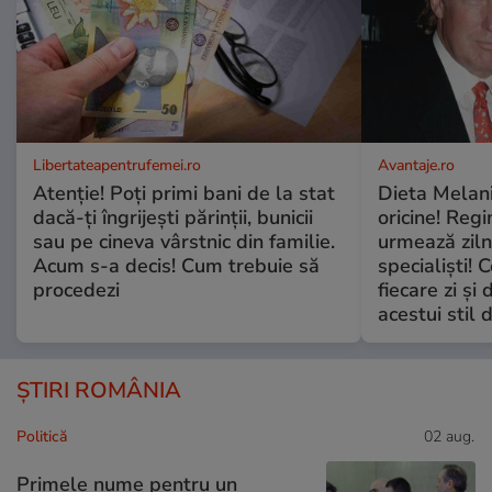
Libertateapentrufemei.ro
Avantaje.ro
Atenție! Poți primi bani de la stat
Dieta Melan
dacă-ți îngrijești părinții, bunicii
oricine! Regi
sau pe cineva vârstnic din familie.
urmează zilni
Acum s-a decis! Cum trebuie să
specialiști! 
procedezi
fiecare zi și 
acestui stil 
ȘTIRI ROMÂNIA
Politică
02 aug.
Primele nume pentru un