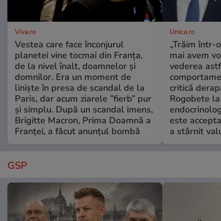
Viva.ro
Unica.ro
Vestea care face înconjurul
„Trăim într-
planetei vine tocmai din Franța,
mai avem vo
de la nivel înalt, doamnelor și
vederea astf
domnilor. Era un moment de
comportamen
liniște în presa de scandal de la
critică derap
Paris, dar acum ziarele ”fierb” pur
Rogobete la
și simplu. După un scandal imens,
endocrinolog
Brigitte Macron, Prima Doamnă a
este accepta
Franței, a făcut anunțul bombă
a stârnit valu
GSP