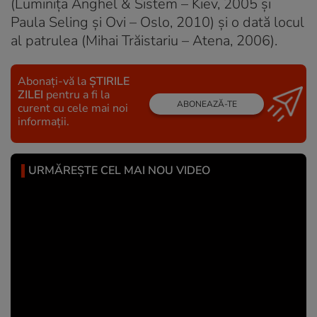
(Luminița Anghel & Sistem – Kiev, 2005 și
Paula Seling și Ovi – Oslo, 2010) și o dată locul
al patrulea (Mihai Trăistariu – Atena, 2006).
Abonați-vă la
ȘTIRILE
ZILEI
pentru a fi la
ABONEAZĂ-TE
curent cu cele mai noi
informații.
URMĂREȘTE CEL MAI NOU VIDEO