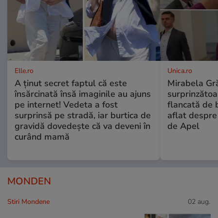
Elle.ro
Unica.ro
A ținut secret faptul că este
Mirabela Gră
însărcinată însă imaginile au ajuns
surprinzătoar
pe internet! Vedeta a fost
flancată de 
surprinsă pe stradă, iar burtica de
aflat despre
gravidă dovedește că va deveni în
de Apel
curând mamă
MONDEN
Stiri Mondene
02 aug.