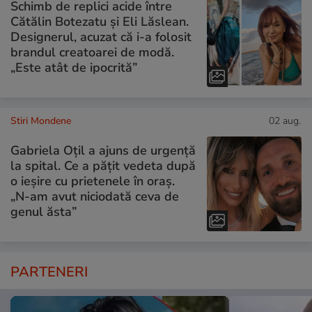
Schimb de replici acide între
Cătălin Botezatu și Eli Lăslean.
Designerul, acuzat că i-a folosit
brandul creatoarei de modă.
„Este atât de ipocrită”
Stiri Mondene
02 aug.
Gabriela Oțil a ajuns de urgență
la spital. Ce a pățit vedeta după
o ieșire cu prietenele în oraș.
„N-am avut niciodată ceva de
genul ăsta”
PARTENERI