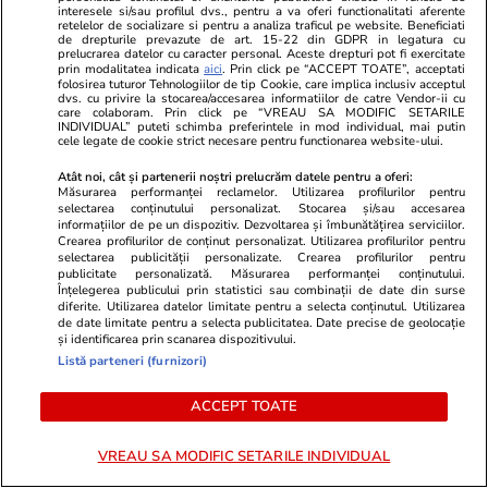
interesele si/sau profilul dvs., pentru a va oferi functionalitati aferente
retelelor de socializare si pentru a analiza traficul pe website. Beneficiati
de drepturile prevazute de art. 15-22 din GDPR in legatura cu
prelucrarea datelor cu caracter personal. Aceste drepturi pot fi exercitate
prin modalitatea indicata
aici
. Prin click pe “ACCEPT TOATE”, acceptati
folosirea tuturor Tehnologiilor de tip Cookie, care implica inclusiv acceptul
dvs. cu privire la stocarea/accesarea informatiilor de catre Vendor-ii cu
care colaboram. Prin click pe “VREAU SA MODIFIC SETARILE
INDIVIDUAL” puteti schimba preferintele in mod individual, mai putin
cele legate de cookie strict necesare pentru functionarea website-ului.
Atât noi, cât și partenerii noștri prelucrăm datele pentru a oferi:
Măsurarea performanței reclamelor. Utilizarea profilurilor pentru
selectarea conținutului personalizat. Stocarea și/sau accesarea
informațiilor de pe un dispozitiv. Dezvoltarea și îmbunătățirea serviciilor.
Crearea profilurilor de conținut personalizat. Utilizarea profilurilor pentru
GSP.ro
GSP.ro
selectarea publicității personalizate. Crearea profilurilor pentru
Distracție la plajă! Cum a apărut
Luptătorul 
publicitate personalizată. Măsurarea performanței conținutului.
Înțelegerea publicului prin statistici sau combinații de date din surse
Georgina Rodriguez înainte de
câștigat meci
diferite. Utilizarea datelor limitate pentru a selecta conținutul. Utilizarea
nunta cu Cristiano Ronaldo
de iubita lui
de date limitate pentru a selecta publicitatea. Date precise de geolocație
și identificarea prin scanarea dispozitivului.
18.000 de s
Listă parteneri (furnizori)
ACCEPT TOATE
VREAU SA MODIFIC SETARILE INDIVIDUAL