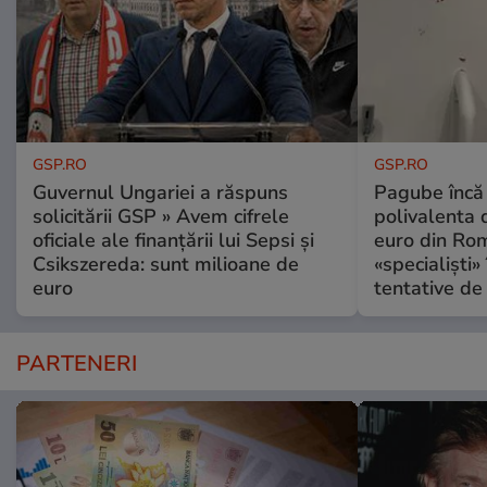
GSP.RO
GSP.RO
Guvernul Ungariei a răspuns
Pagube încă 
solicitării GSP » Avem cifrele
polivalenta 
oficiale ale finanțării lui Sepsi și
euro din Rom
Csikszereda: sunt milioane de
«specialiști»
euro
tentative de 
PARTENERI