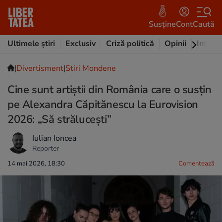
Susține
Cont
Caută
Ultimele știri
Exclusiv
Criză politică
Opinii
Intervi
|
Divertisment
|
Stiri Mondene
Cine sunt artiștii din România care o susțin
pe Alexandra Căpitănescu la Eurovision
2026: „Să strălucești”
Iulian Ioncea
Reporter
14 mai 2026, 18:30
Comentează